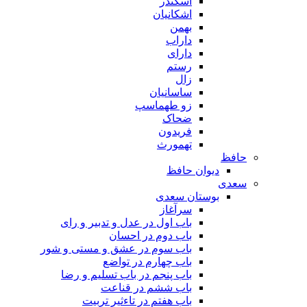
اسکندر
اشکانیان
بهمن
داراب
دارای
رستم
زال
ساسانیان
زو طهماسپ‏
ضحاک
فریدون
تهمورث
حافظ
دیوان حافظ
سعدی
بوستان سعدی
سرآغاز
باب اول در عدل و تدبیر و رای
باب دوم در احسان
باب سوم در عشق و مستی و شور
باب چهارم در تواضع
باب پنجم در باب تسلیم و رضا
باب ششم در قناعت
باب هفتم در تاءثیر تربیت