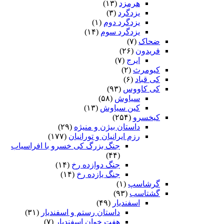
هرمزد
(۱۳)
یزدگرد
(۳)
یزدگرد دوم
(۱)
یزدگرد سوم
(۱۴)
ضحاک
(۷)
فریدون
(۲۶)
ایرج
(۷)
کیومرث
(۲)
کی قباد
(۶)
کی کاووس
(۹۳)
سیاوش
(۵۸)
کین سیاوش
(۱۳)
کیخسرو
(۲۵۴)
داستان بیژن و منیژه
(۲۹)
رزم ایرانیان و تورانیان
(۱۷۷)
جنگ بزرگ کی خسرو با افراسیاب
(۴۴)
جنگ دوازده رخ
(۱۴)
جنگ یازده رخ
(۱۴)
گرشاسپ
(۱)
گشتاسب
(۹۳)
اسفندیار
(۴۹)
داستان رستم و اسفندیار
(۳۱)
هفت خوان اسفندیار
(۷)