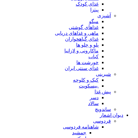
غذای کودک
پیتزا
آشپزی
میگو
غذاهای گوشتی
ماهی و غذاهای دریایی
غذای گیاهخواران
پلو و چلو ها
ماکارونی و لازانیا
کباب
خورشت ها
غذای سنتی ایران
شیرینی
کیک و کلوچه
.بیسکویت
پیش غذا
دسر
سالاد
ساندویچ
دیوان اشعار
فردوسی
شاهنامه فردوسی
جمشید