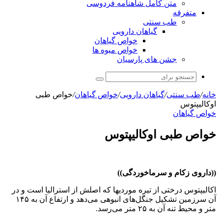
متن کامل شاهنامه فردوسی
متفرقه
طب سنتی
گیاهان دارویی
خواص گیاهان
خواص میوه ها
جشن های پارسیان
جستجو
برای
خانه
/
طب سنتی
/
گیاهان دارویی
/
خواص گیاهان
/
خواص طبی
اوکالیپتوس
خواص گیاهان
خواص طبی اوکالیپتوس
((داروی زکام و سرماخوردگی))
اکالیپتوس درختی از تیره موردیها که اصلش از استرالیا است و در
آن سرزمین تشکیل جنگل‌های انبوهی می‌دهد و ارتفاع آن به ۱۴۵
متر و محیط تنه آن به ۲۵ متر می‌رسد.