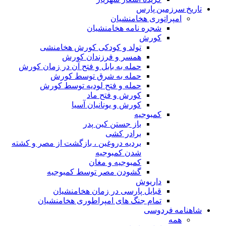
تاریخ سرزمین پارس
امپراتوری هخامنشیان
شجره نامه هخامنشیان
کورش
تولد و کودکی کورش هخامنشی
همسر و فرزندان کورش
حمله به بابل و فتح آن در زمان کورش
حمله به شرق توسط کورش
حمله و فتح لودیه توسط کورش
کورش و فتح ماد
کورش و یونانیان آسیا
کمبوجیه
باز جستن کین پدر
برادر کشی
بردیه دروغین ، بازگشت از مصر و کشته
شدن کمبوجیه
کمبوجیه و مغان
گشودن مصر توسط کمبوجیه
داریوش
قبایل پارسی در زمان هخامنشیان
تمام جنگ های امپراطوری هخامنشیان
شاهنامه فردوسی
همه