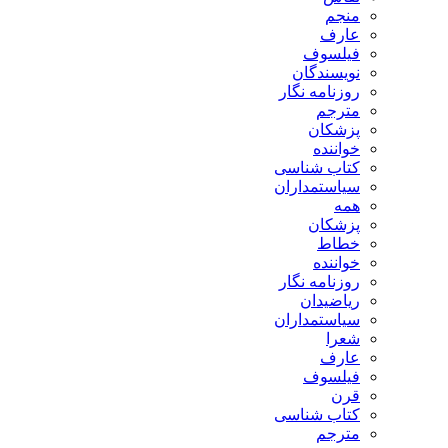
منجم
عارف
فیلسوف
نویسندگان
روزنامه نگار
مترجم
پزشکان
خواننده
کتاب شناسی
سیاستمداران
همه
پزشکان
خطاط
خواننده
روزنامه نگار
ریاضیدان
سیاستمداران
شعرا
عارف
فیلسوف
قرن
کتاب شناسی
مترجم