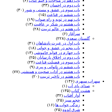
باب دهم در مناجات و ختم کتاب
(۶)
باب دوم در احسان
(۳۳)
باب سوم در عشق و مستی و شور
(۳۰)
باب ششم در قناعت
(۱۵)
باب نهم در توبه و راه صواب
(۱۹)
باب هشتم در شکر بر عافیت
(۱۳)
باب هفتم در عالم تربیت
(۲۸)
سرآغاز
(۶)
گلستان سعدی
(۲۲۸)
باب اول در عبرت پادشاهان
(۴۱)
باب پنجم در عشق و جوانى
(۱۸)
باب چهارم در فواید خاموشى
(۱۳)
باب دوم در اخلاق پارسایان
(۲۵)
باب سوم در فضیلت قناعت
(۲۴)
باب ششم در ناتوانى و پیرى
(۹)
باب هشتم در آداب صحبت و همنشنى
(۷۷)
باب هفتم در تاءثیر تربیت
(۲۰)
سهراب سپهری
(۱۳۶)
صدای پای آب
(۱)
هشت کتاب
(۱۳۵)
آواز آفتاب
(۳۲)
حجم سبز
(۲۵)
زندگی خواب ها
(۱۶)
شرق اندوه
(۲۵)