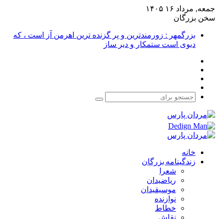
جمعه, مرداد ۱۶ ۱۴۰۵
سخن بزرگان
بزرگمهر : زورمندترین و پر گزنده ترین اهرمن آز است ، که
دیوی است ستمکار و دیر ساز
فیس
X
بوک
یوتیوب
اینستاگرام
جستجو
برای
خانه
زندگینامه بزرگان
شعرا
ریاضیدان
موسیقیدان
نوازنده
خطاط
نقاش