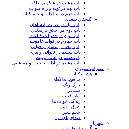
باب هشتم در شکر بر عافیت
باب نهم در توبه و راه صواب
باب دهم در مناجات و ختم کتاب
گلستان سعدی
باب اول در عبرت پادشاهان
باب دوم در اخلاق پارسایان
باب سوم در فضیلت قناعت
باب چهارم در فواید خاموشى
باب پنجم در عشق و جوانى
باب ششم در ناتوانى و پیرى
باب هفتم در عالم تربیت
باب هشتم در آداب صحبت و همنشنى
سهراب سپهری
هشت کتاب
ما هیچ، ما نگاه
مرگ رنگ
مسافر
آواز آفتاب
زندگی خواب ها
شرق اندوه
حجم سبز
صدای پای آب
شهریار
گزیده اشعار شهریار