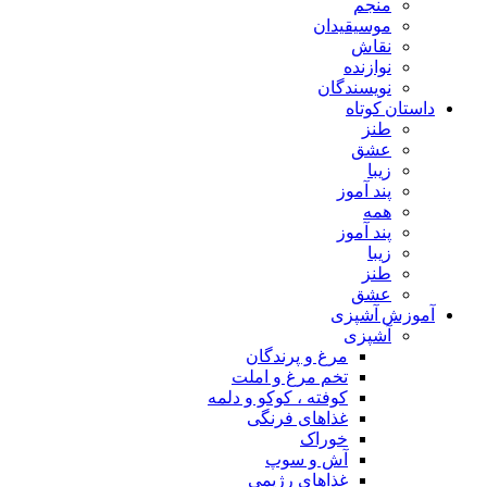
منجم
موسیقیدان
نقاش
نوازنده
نویسندگان
داستان کوتاه
طنز
عشق
زیبا
پند آموز
همه
پند آموز
زیبا
طنز
عشق
آموزش آشپزی
آشپزی
مرغ و پرندگان
تخم مرغ و املت
کوفته ، کوکو و دلمه
غذاهای فرنگی
خوراک
آش و سوپ
غذاهای رژیمی