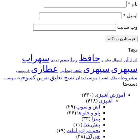
نام
*
ایمیل
*
وب‌ سایت
Tags
حافظ
سهراب
رماتیسم
ادرار آور
اسهال
زردی
بواسیر
سپهری
سپهری
عطاری
شعر نیمایی
فردوسی
نسخ تعلیق
کمبوجیه
مشروطه
موسیقیدان
نقرس
یبوست
ملک الشعرا
دسته‌ها
آموزش آشپزی
(۴۳۰)
آشپزی
(۴۱۸)
آش و سوپ
(۲۹)
پلو و چلو ها
(۳۶)
پیتزا
(۳۳)
پیش غذا
(۱۱)
تخم مرغ و املت
(۱۹)
خوراک
(۳۸)