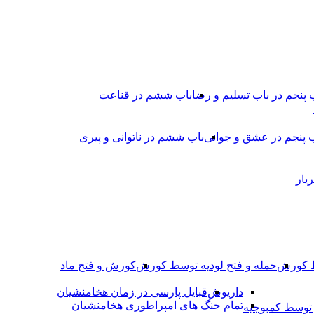
 پنجم در باب تسلیم و رضا
باب ششم در قناعت
 پنجم در عشق و جوانى
باب ششم در ناتوانى و پیرى
یار
ط کورش
حمله و فتح لودیه توسط کورش
کورش و فتح ماد
داریوش
قبایل پارسی در زمان هخامنشیان
تمام جنگ های امپراطوری هخامنشیان
وسط کمبوجیه