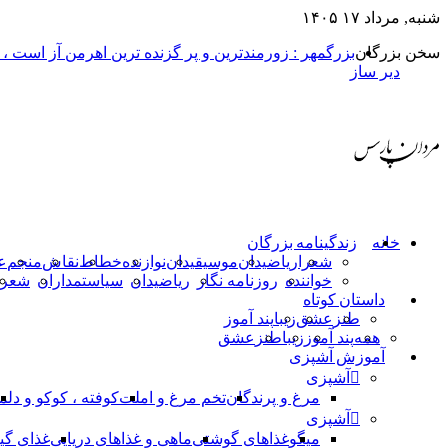
شنبه, مرداد ۱۷ ۱۴۰۵
سخن بزرگان
بزرگمهر : زورمندترین و پر گزنده ترین اهرمن آز است ،
دیر ساز
خانه
زندگینامه بزرگان
شعرا
ریاضیدان
موسیقیدان
نوازنده
خطاط
نقاش
منجم
ع
خواننده
روزنامه نگار
ریاضیدان
سیاستمداران
شعرا
داستان کوتاه
طنز
عشق
زیبا
پند آموز
همه
پند آموز
زیبا
طنز
عشق
آموزش آشپزی
آشپزی
مرغ و پرندگان
تخم مرغ و املت
کوفته ، کوکو و دلم
آشپزی
میگو
غذاهای گوشتی
ماهی و غذاهای دریایی
غذای گی