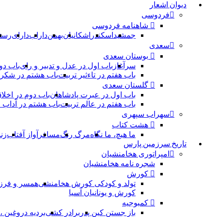
دیوان اشعار
فردوسی
شاهنامه فردوسی
جمشید
اسکندر
اشکانیان
بهمن
داراب
دارای
رست
سعدی
بوستان سعدی
سرآغاز
باب اول در عدل و تدبیر و رای
باب دو
باب هفتم در تاءثیر تربیت
باب هشتم در شکر 
گلستان سعدی
باب اول در عبرت پادشاهان
باب دوم در اخلا
باب هفتم در عالم تربیت
باب هشتم در آداب
سهراب سپهری
هشت کتاب
ما هیچ، ما نگاه
مرگ رنگ
مسافر
آواز آفتاب
زن
تاریخ سرزمین پارس
امپراتوری هخامنشیان
شجره نامه هخامنشیان
کورش
تولد و کودکی کورش هخامنشی
همسر و فرز
کورش و یونانیان آسیا
کمبوجیه
باز جستن کین پدر
برادر کشی
بردیه دروغین 