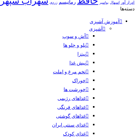
حافظ
سهراب سپهر
رماتیسم
ادرار آور
اسهال
زردی
بواسیر
دسته‌ها
آموزش آشپزی
آشپزی
آش و سوپ
پلو و چلو ها
پیتزا
پیش غذا
تخم مرغ و املت
خوراک
خورشت ها
غذاهای رژیمی
غذاهای فرنگی
غذاهای گوشتی
غذای سنتی ایران
غذای کودک