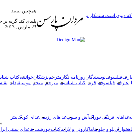
همچنین ببینید
 که دیوی است ستمکار و
بستن
پلیدی کند گربه بر ج
23 مارس , 2013
X
وایبر
فیس
دکمه
واتس
تلگرام
آپ
بوک
بازگشت
به
بالا
ارف
فیلسوف
نویسندگان
روزنامه نگار
مترجم
پزشکان
خواننده
کتاب شنا
عارف
فیلسوف
قرن
کتاب شناسی
مترجم
منجم
موسیقیدان
نقا
ه
غذاهای فرنگی
خوراک
آش و سوپ
غذاهای رژیمی
غذای کودک
پیتزا
اهخواران
پلو و چلو ها
ماکارونی و لازانیا
کباب
خورشت ها
غذای سنتی ایرا