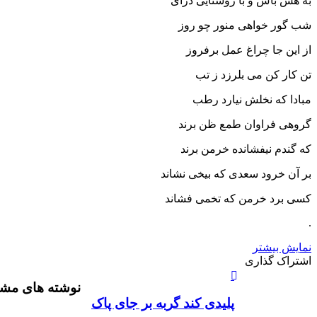
به هش باش و با روشنایی درآی
شب گور خواهی منور چو روز
از این جا چراغ عمل برفروز
تن کار کن می بلرزد ز تب
مبادا که نخلش نیارد رطب
گروهی فراوان طمع ظن برند
که گندم نیفشانده خرمن برند
بر آن خرود سعدی که بیخی نشاند
کسی برد خرمن که تخمی فشاند
.
نمایش بیشتر
X
چاپ
فیس
واتس
تلگرام
لینکدین
اشتراک
اشتراک گذاری
آپ
بوک
گذاری
نوشته های مشا
از
طریق
پليدی کند گربه بر جای پاک
ایمیل