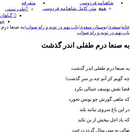
شاهنامه فردوسی
متفرقه
همه
متن کامل شاهنامه فردوسی
طب سنتی
گیاهان
خو
خانه
/
سعدی
/
بوستان سعدی
/
باب نهم در توبه و راه صواب
/
به صنعا درم
باب نهم در توبه و راه صواب
به صنعا درم طفلی اندر گذشت
به صنعا درم طفلی اندر گذشت
چه گویم کز آنم چه بر سر گذشت!
قضا نقش یوسف جمالی نکرد
که ماهی گورش چو یونس نخورد
در این باغ سروی نیامد بلند
که باد اجل بیخش از بن نکند
نهالی به سی سال گردد درخت