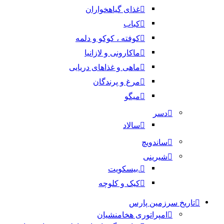
غذای گیاهخواران
کباب
کوفته ، کوکو و دلمه
ماکارونی و لازانیا
ماهی و غذاهای دریایی
مرغ و پرندگان
میگو
دسر
سالاد
ساندویچ
شیرینی
.بیسکویت
کیک و کلوچه
تاریخ سرزمین پارس
امپراتوری هخامنشیان