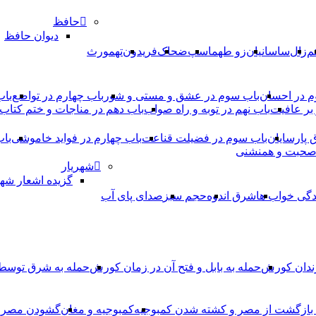
حافظ
دیوان حافظ
م
زال
ساسانیان
زو طهماسپ‏
ضحاک
فریدون
تهمورث
م در احسان
باب سوم در عشق و مستی و شور
باب چهارم در تواضع
باب
بر عافیت
باب نهم در توبه و راه صواب
باب دهم در مناجات و ختم کتاب
ق پارسایان
باب سوم در فضیلت قناعت
باب چهارم در فواید خاموشى
باب
 صحبت و همنشنى
شهریار
گزیده اشعار شهر
دگی خواب ها
شرق اندوه
حجم سبز
صدای پای آب
ندان کورش
حمله به بابل و فتح آن در زمان کورش
حمله به شرق توس
، بازگشت از مصر و کشته شدن کمبوجیه
کمبوجیه و مغان
گشودن مصر ت