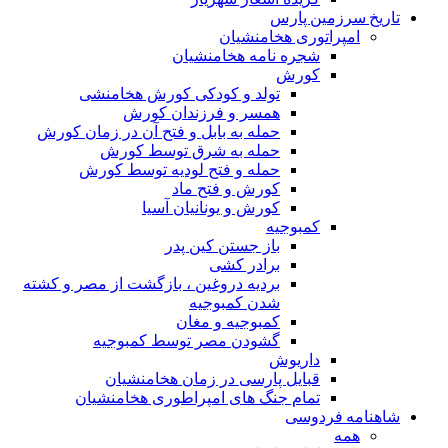
تاریخ سرزمین پارس
امپراتوری هخامنشیان
شجره نامه هخامنشیان
کورش
تولد و کودکی کورش هخامنشی
همسر و فرزندان کورش
حمله به بابل و فتح آن در زمان کورش
حمله به شرق توسط کورش
حمله و فتح لودیه توسط کورش
کورش و فتح ماد
کورش و یونانیان آسیا
کمبوجیه
باز جستن کین پدر
برادر کشی
بردیه دروغین ، بازگشت از مصر و کشته
شدن کمبوجیه
کمبوجیه و مغان
گشودن مصر توسط کمبوجیه
داریوش
قبایل پارسی در زمان هخامنشیان
تمام جنگ های امپراطوری هخامنشیان
شاهنامه فردوسی
همه