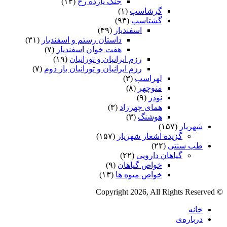
جنگ یازده رخ
(۱۴)
گرشاسپ
(۱)
گشتاسب
(۹۳)
اسفندیار
(۴۹)
داستان رستم و اسفندیار
(۳۱)
هفت خوان اسفندیار
(۷)
رزم ایرانیان و تورانیان
(۱۹)
رزم ایرانیان و تورانیان بار دوم
(۷)
لهراسب
(۳)
منوچهر
(۸)
نوذر
(۹)
هماى چهرزاد
(۳)
هوشنگ
(۳)
شهریار
(۱۵۷)
گزیده اشعار شهریار
(۱۵۷)
طب سنتی
(۲۲)
گیاهان دارویی
(۲۲)
خواص گیاهان
(۹)
خواص میوه ها
(۱۳)
© Copyright 2026, All Rights Reserved
خانه
درباره‌ی