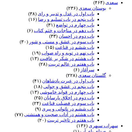
سعدی
(۴۶۴)
بوستان سعدی
(۲۳۶)
باب اول در عدل و تدبیر و رای
(۳۸)
باب پنجم در باب تسلیم و رضا
(۱۶)
باب چهارم در تواضع
(۳۱)
باب دهم در مناجات و ختم کتاب
(۶)
باب دوم در احسان
(۳۳)
باب سوم در عشق و مستی و شور
(۳۰)
باب ششم در قناعت
(۱۵)
باب نهم در توبه و راه صواب
(۱۹)
باب هشتم در شکر بر عافیت
(۱۳)
باب هفتم در عالم تربیت
(۲۸)
سرآغاز
(۶)
گلستان سعدی
(۲۲۸)
باب اول در عبرت پادشاهان
(۴۱)
باب پنجم در عشق و جوانى
(۱۸)
باب چهارم در فواید خاموشى
(۱۳)
باب دوم در اخلاق پارسایان
(۲۵)
باب سوم در فضیلت قناعت
(۲۴)
باب ششم در ناتوانى و پیرى
(۹)
باب هشتم در آداب صحبت و همنشنى
(۷۷)
باب هفتم در تاءثیر تربیت
(۲۰)
سهراب سپهری
(۱۳۶)
صدای پای آب
(۱)