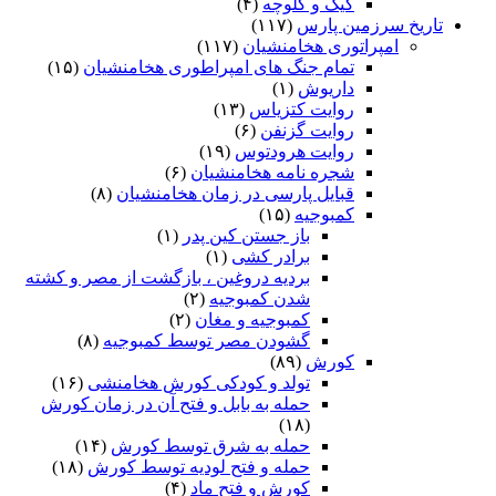
کیک و کلوچه
(۴)
تاریخ سرزمین پارس
(۱۱۷)
امپراتوری هخامنشیان
(۱۱۷)
تمام جنگ های امپراطوری هخامنشیان
(۱۵)
داریوش
(۱)
روایت کتزیاس
(۱۳)
روایت گزنفن
(۶)
روایت هرودتوس
(۱۹)
شجره نامه هخامنشیان
(۶)
قبایل پارسی در زمان هخامنشیان
(۸)
کمبوجیه
(۱۵)
باز جستن کین پدر
(۱)
برادر کشی
(۱)
بردیه دروغین ، بازگشت از مصر و کشته
شدن کمبوجیه
(۲)
کمبوجیه و مغان
(۲)
گشودن مصر توسط کمبوجیه
(۸)
کورش
(۸۹)
تولد و کودکی کورش هخامنشی
(۱۶)
حمله به بابل و فتح آن در زمان کورش
(۱۸)
حمله به شرق توسط کورش
(۱۴)
حمله و فتح لودیه توسط کورش
(۱۸)
کورش و فتح ماد
(۴)