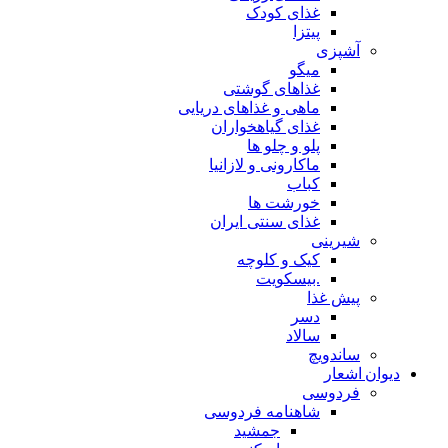
غذای کودک
پیتزا
آشپزی
میگو
غذاهای گوشتی
ماهی و غذاهای دریایی
غذای گیاهخواران
پلو و چلو ها
ماکارونی و لازانیا
کباب
خورشت ها
غذای سنتی ایران
شیرینی
کیک و کلوچه
.بیسکویت
پیش غذا
دسر
سالاد
ساندویچ
دیوان اشعار
فردوسی
شاهنامه فردوسی
جمشید