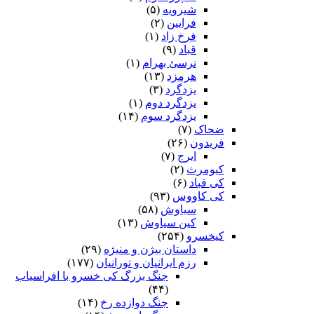
شیرویه
(۵)
فرایین
(۲)
فرخ زاد
(۱)
قباد
(۹)
نرسئ بهرام‏
(۱)
هرمزد
(۱۳)
یزدگرد
(۳)
یزدگرد دوم
(۱)
یزدگرد سوم
(۱۴)
ضحاک
(۷)
فریدون
(۲۶)
ایرج
(۷)
کیومرث
(۲)
کی قباد
(۶)
کی کاووس
(۹۳)
سیاوش
(۵۸)
کین سیاوش
(۱۳)
کیخسرو
(۲۵۴)
داستان بیژن و منیژه
(۲۹)
رزم ایرانیان و تورانیان
(۱۷۷)
جنگ بزرگ کی خسرو با افراسیاب
(۴۴)
جنگ دوازده رخ
(۱۴)