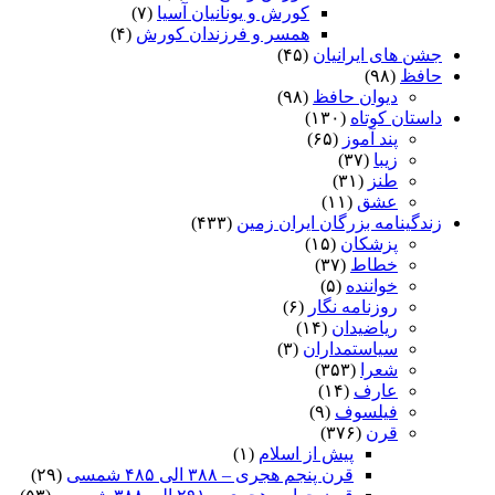
کورش و یونانیان آسیا
(۷)
همسر و فرزندان کورش
(۴)
جشن های ایرانیان
(۴۵)
حافظ
(۹۸)
دیوان حافظ
(۹۸)
داستان کوتاه
(۱۳۰)
پند آموز
(۶۵)
زیبا
(۳۷)
طنز
(۳۱)
عشق
(۱۱)
زندگینامه بزرگان ایران زمین
(۴۳۳)
پزشکان
(۱۵)
خطاط
(۳۷)
خواننده
(۵)
روزنامه نگار
(۶)
ریاضیدان
(۱۴)
سیاستمداران
(۳)
شعرا
(۳۵۳)
عارف
(۱۴)
فیلسوف
(۹)
قرن
(۳۷۶)
پیش از اسلام
(۱)
قرن پنجم هجری – ۳۸۸ الی ۴۸۵ شمسی
(۲۹)