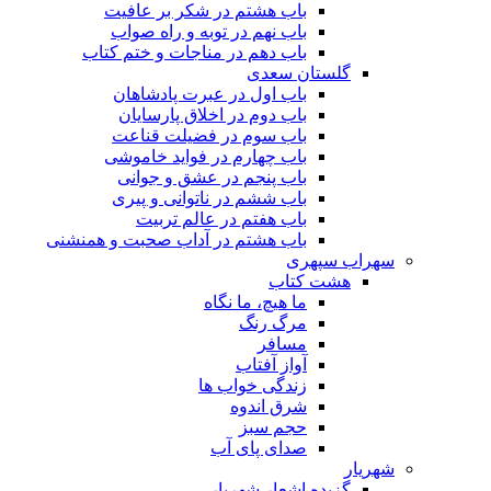
باب هشتم در شکر بر عافیت
باب نهم در توبه و راه صواب
باب دهم در مناجات و ختم کتاب
گلستان سعدی
باب اول در عبرت پادشاهان
باب دوم در اخلاق پارسایان
باب سوم در فضیلت قناعت
باب چهارم در فواید خاموشى
باب پنجم در عشق و جوانى
باب ششم در ناتوانى و پیرى
باب هفتم در عالم تربیت
باب هشتم در آداب صحبت و همنشنى
سهراب سپهری
هشت کتاب
ما هیچ، ما نگاه
مرگ رنگ
مسافر
آواز آفتاب
زندگی خواب ها
شرق اندوه
حجم سبز
صدای پای آب
شهریار
گزیده اشعار شهریار