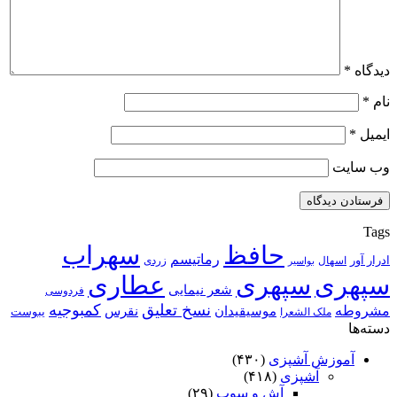
دیدگاه
*
نام
*
ایمیل
*
وب‌ سایت
Tags
حافظ
سهراب
رماتیسم
ادرار آور
اسهال
زردی
بواسیر
سپهری
سپهری
عطاری
شعر نیمایی
فردوسی
نسخ تعلیق
کمبوجیه
مشروطه
موسیقیدان
نقرس
یبوست
ملک الشعرا
دسته‌ها
آموزش آشپزی
(۴۳۰)
آشپزی
(۴۱۸)
آش و سوپ
(۲۹)