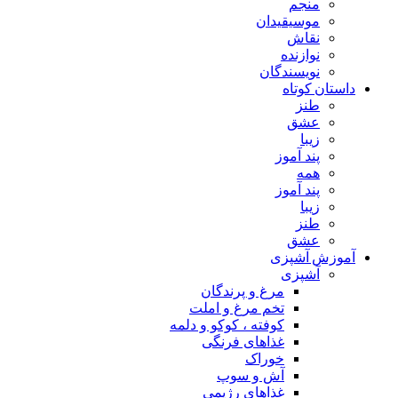
منجم
موسیقیدان
نقاش
نوازنده
نویسندگان
داستان کوتاه
طنز
عشق
زیبا
پند آموز
همه
پند آموز
زیبا
طنز
عشق
آموزش آشپزی
آشپزی
مرغ و پرندگان
تخم مرغ و املت
کوفته ، کوکو و دلمه
غذاهای فرنگی
خوراک
آش و سوپ
غذاهای رژیمی