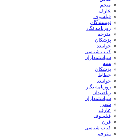
منجم
عارف
فیلسوف
نویسندگان
روزنامه نگار
مترجم
پزشکان
خواننده
کتاب شناسی
سیاستمداران
همه
پزشکان
خطاط
خواننده
روزنامه نگار
ریاضیدان
سیاستمداران
شعرا
عارف
فیلسوف
قرن
کتاب شناسی
مترجم