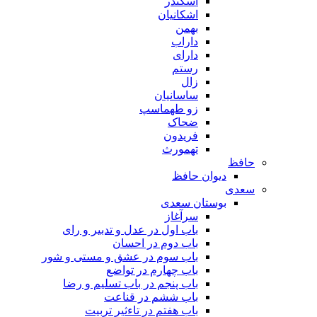
اسکندر
اشکانیان
بهمن
داراب
دارای
رستم
زال
ساسانیان
زو طهماسپ‏
ضحاک
فریدون
تهمورث
حافظ
دیوان حافظ
سعدی
بوستان سعدی
سرآغاز
باب اول در عدل و تدبیر و رای
باب دوم در احسان
باب سوم در عشق و مستی و شور
باب چهارم در تواضع
باب پنجم در باب تسلیم و رضا
باب ششم در قناعت
باب هفتم در تاءثیر تربیت