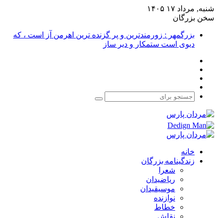
شنبه, مرداد ۱۷ ۱۴۰۵
سخن بزرگان
بزرگمهر : زورمندترین و پر گزنده ترین اهرمن آز است ، که
دیوی است ستمکار و دیر ساز
فیس
X
بوک
یوتیوب
اینستاگرام
جستجو
برای
خانه
زندگینامه بزرگان
شعرا
ریاضیدان
موسیقیدان
نوازنده
خطاط
نقاش