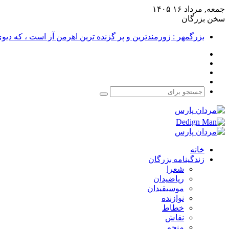
جمعه, مرداد ۱۶ ۱۴۰۵
سخن بزرگان
بزرگمهر : زورمندترین و پر گزنده ترین اهرمن آز است ، که دی
فیس
X
بوک
یوتیوب
اینستاگرام
جستجو
برای
خانه
زندگینامه بزرگان
شعرا
ریاضیدان
موسیقیدان
نوازنده
خطاط
نقاش
منجم