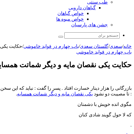
طب سنتی
گیاهان دارویی
خواص گیاهان
خواص میوه ها
جشن های پارسیان
جستجو
برای
خانه
/
سعدی
/
گلستان سعدی
/
باب چهارم در فوايد خاموشى
/
حکایت یکی 
باب چهارم در فوايد خاموشى
حکایت یکی نقصان مایه و دیگر شماتت همسای
بازرگانى را هزار دینار خسارت افتاد . پسر را گفت : نباید که این 
: تا مصیبت دو نشود
یکی نقصان مایه و دیگر شماتت همسایه
.
مگوى انده خویش با دشمنان
که لا حول گویند شادى کنان
.