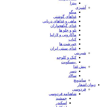
پیتزا
آشپزی
میگو
غذاهای گوشتی
ماهی و غذاهای دریایی
غذای گیاهخواران
پلو و چلو ها
ماکارونی و لازانیا
کباب
خورشت ها
غذای سنتی ایران
شیرینی
کیک و کلوچه
.بیسکویت
پیش غذا
دسر
سالاد
ساندویچ
دیوان اشعار
فردوسی
شاهنامه فردوسی
جمشید
اسکندر