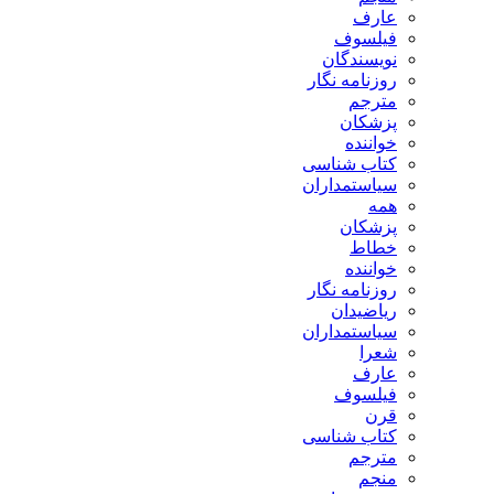
عارف
فیلسوف
نویسندگان
روزنامه نگار
مترجم
پزشکان
خواننده
کتاب شناسی
سیاستمداران
همه
پزشکان
خطاط
خواننده
روزنامه نگار
ریاضیدان
سیاستمداران
شعرا
عارف
فیلسوف
قرن
کتاب شناسی
مترجم
منجم