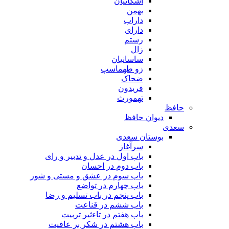
اشکانیان
بهمن
داراب
دارای
رستم
زال
ساسانیان
زو طهماسپ‏
ضحاک
فریدون
تهمورث
حافظ
دیوان حافظ
سعدی
بوستان سعدی
سرآغاز
باب اول در عدل و تدبیر و رای
باب دوم در احسان
باب سوم در عشق و مستی و شور
باب چهارم در تواضع
باب پنجم در باب تسلیم و رضا
باب ششم در قناعت
باب هفتم در تاءثیر تربیت
باب هشتم در شکر بر عافیت