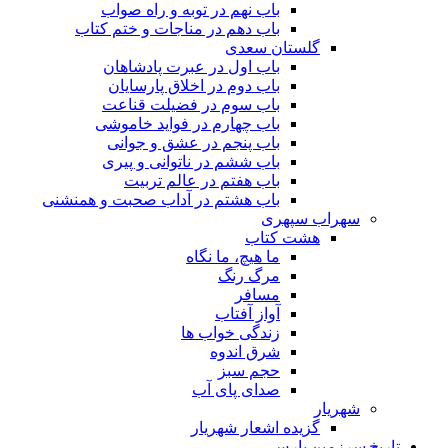
باب نهم در توبه و راه صواب
باب دهم در مناجات و ختم کتاب
گلستان سعدی
باب اول در عبرت پادشاهان
باب دوم در اخلاق پارسایان
باب سوم در فضیلت قناعت
باب چهارم در فواید خاموشى
باب پنجم در عشق و جوانى
باب ششم در ناتوانى و پیرى
باب هفتم در عالم تربیت
باب هشتم در آداب صحبت و همنشنى
سهراب سپهری
هشت کتاب
ما هیچ، ما نگاه
مرگ رنگ
مسافر
آواز آفتاب
زندگی خواب ها
شرق اندوه
حجم سبز
صدای پای آب
شهریار
گزیده اشعار شهریار
تاریخ سرزمین پارس