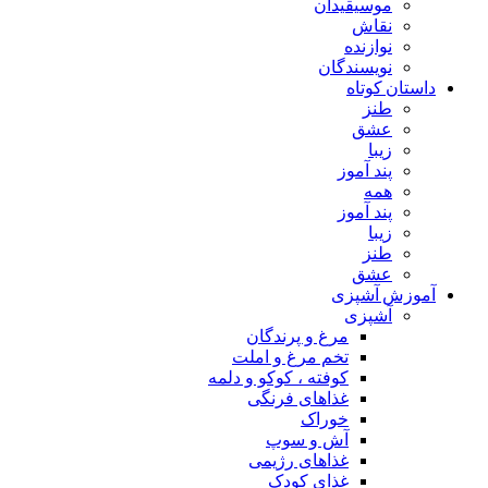
موسیقیدان
نقاش
نوازنده
نویسندگان
داستان کوتاه
طنز
عشق
زیبا
پند آموز
همه
پند آموز
زیبا
طنز
عشق
آموزش آشپزی
آشپزی
مرغ و پرندگان
تخم مرغ و املت
کوفته ، کوکو و دلمه
غذاهای فرنگی
خوراک
آش و سوپ
غذاهای رژیمی
غذای کودک