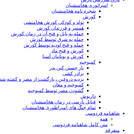
امپراتوری هخامنشیان
شجره نامه هخامنشیان
کورش
تولد و کودکی کورش هخامنشی
همسر و فرزندان کورش
حمله به بابل و فتح آن در زمان کورش
حمله به شرق توسط کورش
حمله و فتح لودیه توسط کورش
کورش و فتح ماد
کورش و یونانیان آسیا
کمبوجیه
باز جستن کین پدر
برادر کشی
بردیه دروغین ، بازگشت از مصر و کشته شد
کمبوجیه و مغان
گشودن مصر توسط کمبوجیه
داریوش
قبایل پارسی در زمان هخامنشیان
تمام جنگ های امپراطوری هخامنشیان
شاهنامه فردوسی
همه
متن کامل شاهنامه فردوسی
متفرقه