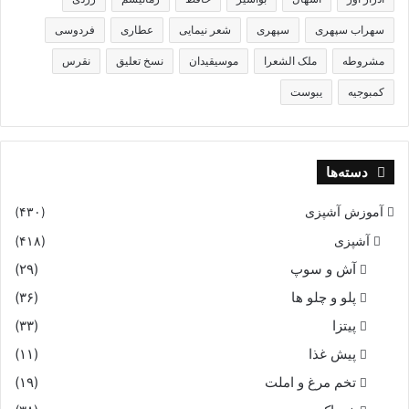
سهراب سپهری
سپهری
شعر نیمایی
عطاری
فردوسی
مشروطه
ملک الشعرا
موسیقیدان
نسخ تعلیق
نقرس
کمبوجیه
یبوست
دسته‌ها
آموزش آشپزی
(۴۳۰)
آشپزی
(۴۱۸)
آش و سوپ
(۲۹)
پلو و چلو ها
(۳۶)
پیتزا
(۳۳)
پیش غذا
(۱۱)
تخم مرغ و املت
(۱۹)