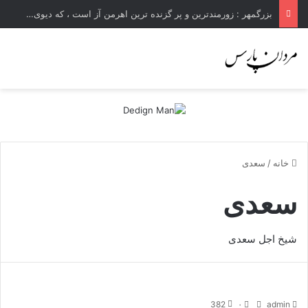
بزرگمهر : زورمندترین و پر گزنده ترین اهرمن آز است ، که دیوی است ستمکار و دیر ساز
خانه
/
سعدی
سعدی
شیخ اجل سعدی
382
۰
admin