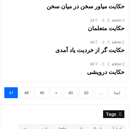
حکایت میاور سخن در میان سخن
23
۰
admin
حکایت متعلمان
65
۰
admin
حکایت گر از خردیت یاد آمدى
90
۰
admin
حکایت درویشی
ابتدا
...
30
40
«
45
46
47
Tags
ادرار آور
اسهال
بواسیر
حافظ
رماتیسم
زردی