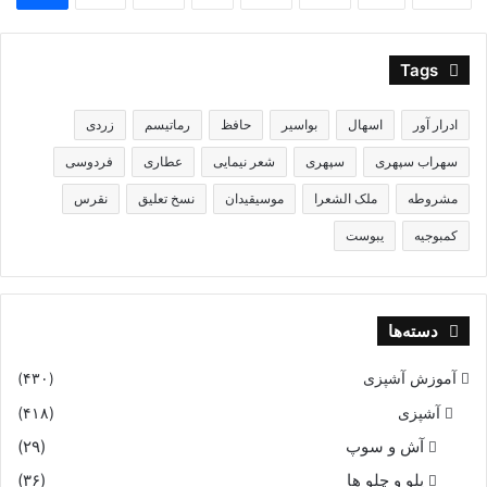
Tags
ادرار آور
اسهال
بواسیر
حافظ
رماتیسم
زردی
سهراب سپهری
سپهری
شعر نیمایی
عطاری
فردوسی
مشروطه
ملک الشعرا
موسیقیدان
نسخ تعلیق
نقرس
کمبوجیه
یبوست
دسته‌ها
آموزش آشپزی
(۴۳۰)
آشپزی
(۴۱۸)
آش و سوپ
(۲۹)
پلو و چلو ها
(۳۶)