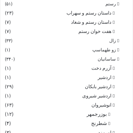
رستم
(۵۱)
داستان رستم و سهراب
(۲۳)
داستان رستم و شغاد
(۷)
هفت خوان رستم‏
(۷)
زال
(۳۳)
زو طهماسپ‏
(۱)
ساسانیان
(۳۴۰)
آزرم دخت
(۱)
اردشیر
(۱)
اردشیر بابکان
(۲۹)
اردشیر شیروی
(۱)
انوشیروان
(۶۳)
بوزرجمهر
(۱۲)
شطرنج
(۴)
اورمزد
(۳)