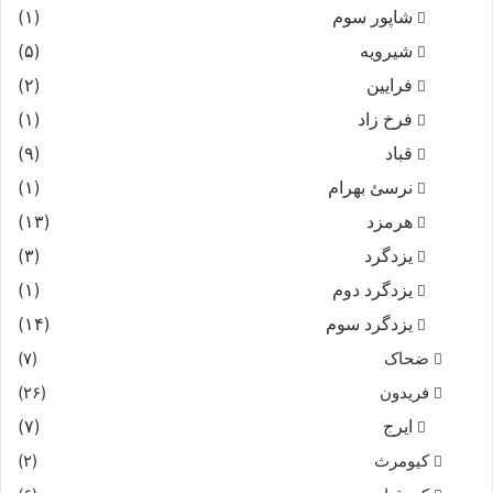
شاپور سوم‏
(۱)
شیرویه
(۵)
فرایین
(۲)
فرخ زاد
(۱)
قباد
(۹)
نرسئ بهرام‏
(۱)
هرمزد
(۱۳)
یزدگرد
(۳)
یزدگرد دوم
(۱)
یزدگرد سوم
(۱۴)
ضحاک
(۷)
فریدون
(۲۶)
ایرج
(۷)
کیومرث
(۲)