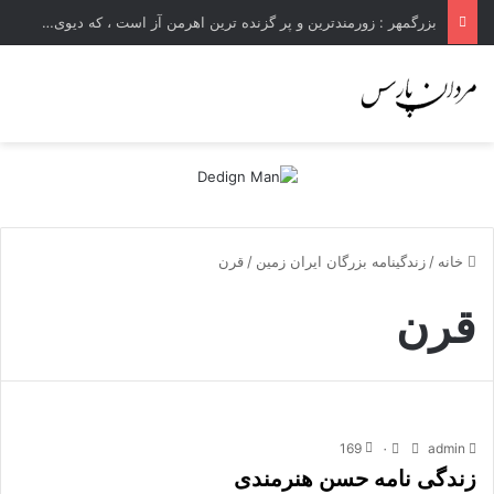
بزرگمهر : زورمندترین و پر گزنده ترین اهرمن آز است ، که دیوی است ستمکار و دیر ساز
خانه
/
زندگینامه بزرگان ایران زمین
/
قرن
قرن
169
۰
admin
زندگی نامه حسن هنرمندی