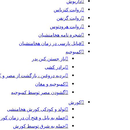
داریوش
روایت کتزیاس
روایت گزنفن
روایت هرودتوس
شجره نامه هخامنشیان
قبایل پارسی در زمان هخامنشیان
کمبوجیه
باز جستن کین پدر
برادر کشی
بردیه دروغین ، بازگشت از مصر و 
کمبوجیه و مغان
گشودن مصر توسط کمبوجیه
کورش
تولد و کودکی کورش هخامنشی
حمله به بابل و فتح آن در زمان کو
حمله به شرق توسط کورش