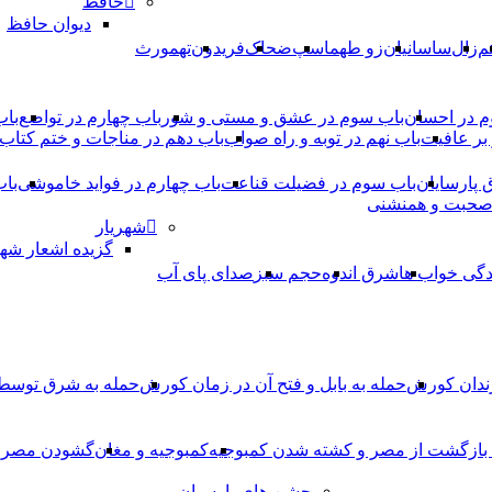
حافظ
دیوان حافظ
م
زال
ساسانیان
زو طهماسپ‏
ضحاک
فریدون
تهمورث
م در احسان
باب سوم در عشق و مستی و شور
باب چهارم در تواضع
باب
بر عافیت
باب نهم در توبه و راه صواب
باب دهم در مناجات و ختم کتاب
ق پارسایان
باب سوم در فضیلت قناعت
باب چهارم در فواید خاموشى
باب
 صحبت و همنشنى
شهریار
گزیده اشعار شهر
دگی خواب ها
شرق اندوه
حجم سبز
صدای پای آب
ندان کورش
حمله به بابل و فتح آن در زمان کورش
حمله به شرق توس
، بازگشت از مصر و کشته شدن کمبوجیه
کمبوجیه و مغان
گشودن مصر ت
جشن های پارسیان