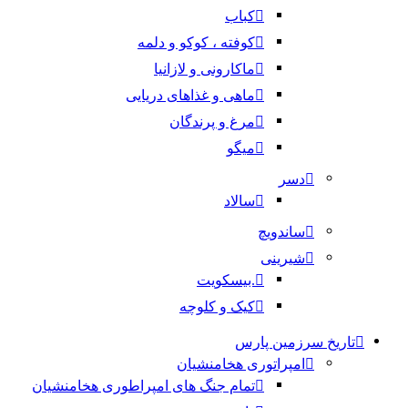
کباب
کوفته ، کوکو و دلمه
ماکارونی و لازانیا
ماهی و غذاهای دریایی
مرغ و پرندگان
میگو
دسر
سالاد
ساندویچ
شیرینی
.بیسکویت
کیک و کلوچه
تاریخ سرزمین پارس
امپراتوری هخامنشیان
تمام جنگ های امپراطوری هخامنشیان