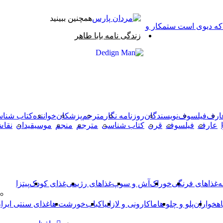
همچنین ببینید
 که دیوی است ستمکار و
بستن
زندگی نامه بابا طاهر
X
وایبر
فیس
دکمه
واتس
تلگرام
آپ
بوک
بازگشت
به
بالا
ارف
فیلسوف
نویسندگان
روزنامه نگار
مترجم
پزشکان
خواننده
کتاب شنا
عارف
فیلسوف
قرن
کتاب شناسی
مترجم
منجم
موسیقیدان
نقا
ه
غذاهای فرنگی
خوراک
آش و سوپ
غذاهای رژیمی
غذای کودک
پیتزا
اهخواران
پلو و چلو ها
ماکارونی و لازانیا
کباب
خورشت ها
غذای سنتی ایرا