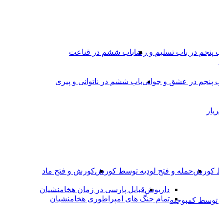
 پنجم در باب تسلیم و رضا
باب ششم در قناعت
 پنجم در عشق و جوانى
باب ششم در ناتوانى و پیرى
یار
ط کورش
حمله و فتح لودیه توسط کورش
کورش و فتح ماد
داریوش
قبایل پارسی در زمان هخامنشیان
تمام جنگ های امپراطوری هخامنشیان
وسط کمبوجیه