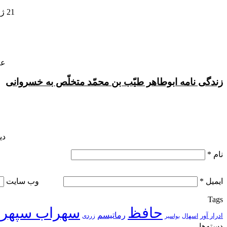
ایمیل
21 ژوئن , 2012
عل
زندگی نامه ابوطاهر طیّب بن محمّد متخلّص به خسروانی
دی
نام
*
ایمیل
*
وب‌ سایت
Tags
حافظ
سهراب سپهر
رماتیسم
ادرار آور
اسهال
زردی
بواسیر
دسته‌ها