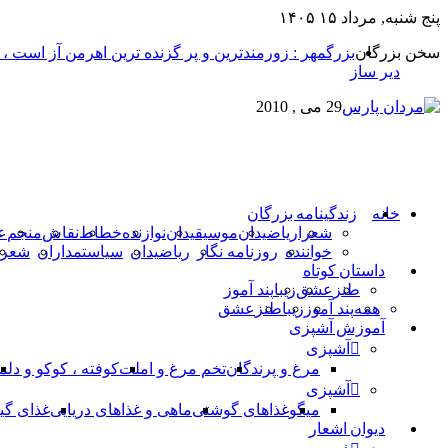
پنج شنبه, مرداد ۱۵ ۱۴۰۵
سخن بزرگان
بزرگمهر : زورمندترین و پر گزنده ترین اهرمن آز است ،
دیر ساز
29 می , 2010
خانه
زندگینامه بزرگان
شعرا
ریاضیدان
موسیقیدان
نوازنده
خطاط
نقاش
منجم
ع
خواننده
روزنامه نگار
ریاضیدان
سیاستمداران
شعرا
داستان کوتاه
طنز
عشق
زیبا
پند آموز
همه
پند آموز
زیبا
طنز
عشق
آموزش آشپزی
آشپزی
مرغ و پرندگان
تخم مرغ و املت
کوفته ، کوکو و دلم
آشپزی
میگو
غذاهای گوشتی
ماهی و غذاهای دریایی
غذای گی
دیوان اشعار