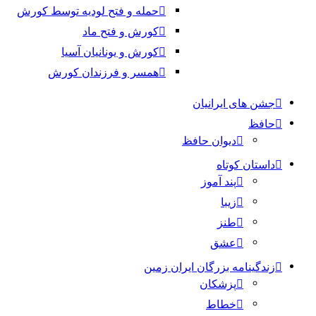
حمله و فتح لودیه توسط کورش
کورش و فتح ماد
کورش و یونانیان آسیا
همسر و فرزندان کورش
جشن های ایرانیان
حافظ
دیوان حافظ
داستان کوتاه
پند آموز
زیبا
طنز
عشق
زندگینامه بزرگان ایران زمین
پزشکان
خطاط