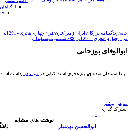
طب سنتی
گیاهان
خو
خانه
/
زندگینامه بزرگان ایران زمین
/
قرن
/
قرن چهارم هجری - 291 الی 388 شمسی
قرن چهارم هجری - 291 الی 388 شمسی
موسیقیدان
ابوالوفای بوزجانی
از دانشمندان سده چهارم هجری است کتابی در
موسیقی
داشته است 
.
نمایش بیشتر
X
چاپ
فیس
واتس
تلگرام
لینکدین
اشتراک
اشتراک گذاری
آپ
بوک
گذاری
نوشته های مشابه
از
زندگ
طریق
ابوالحسن بهمنیار