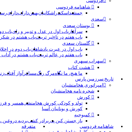
فردوسی
شاهنامه فردوسی
جمشید
اسکندر
اشکانیان
بهمن
داراب
دارای
رست
سعدی
بوستان سعدی
سرآغاز
باب اول در عدل و تدبیر و رای
باب دو
باب هفتم در تاءثیر تربیت
باب هشتم در شکر 
گلستان سعدی
باب اول در عبرت پادشاهان
باب دوم در اخلا
باب هفتم در عالم تربیت
باب هشتم در آداب
سهراب سپهری
هشت کتاب
ما هیچ، ما نگاه
مرگ رنگ
مسافر
آواز آفتاب
زن
تاریخ سرزمین پارس
امپراتوری هخامنشیان
شجره نامه هخامنشیان
کورش
تولد و کودکی کورش هخامنشی
همسر و فرز
کورش و یونانیان آسیا
کمبوجیه
باز جستن کین پدر
برادر کشی
بردیه دروغین 
شاهنامه فردوسی
متفرقه
همه
متن کامل شاهنامه فردوسی