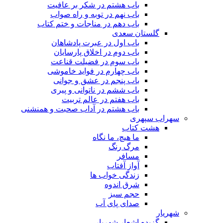
باب هشتم در شکر بر عافیت
باب نهم در توبه و راه صواب
باب دهم در مناجات و ختم کتاب
گلستان سعدی
باب اول در عبرت پادشاهان
باب دوم در اخلاق پارسایان
باب سوم در فضیلت قناعت
باب چهارم در فواید خاموشى
باب پنجم در عشق و جوانى
باب ششم در ناتوانى و پیرى
باب هفتم در عالم تربیت
باب هشتم در آداب صحبت و همنشنى
سهراب سپهری
هشت کتاب
ما هیچ، ما نگاه
مرگ رنگ
مسافر
آواز آفتاب
زندگی خواب ها
شرق اندوه
حجم سبز
صدای پای آب
شهریار
گزیده اشعار شهریار