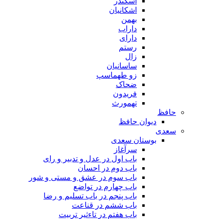
اسکندر
اشکانیان
بهمن
داراب
دارای
رستم
زال
ساسانیان
زو طهماسپ‏
ضحاک
فریدون
تهمورث
حافظ
دیوان حافظ
سعدی
بوستان سعدی
سرآغاز
باب اول در عدل و تدبیر و رای
باب دوم در احسان
باب سوم در عشق و مستی و شور
باب چهارم در تواضع
باب پنجم در باب تسلیم و رضا
باب ششم در قناعت
باب هفتم در تاءثیر تربیت