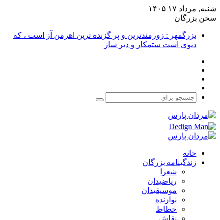
شنبه, مرداد ۱۷ ۱۴۰۵
سخن بزرگان
بزرگمهر : زورمندترین و پر گزنده ترین اهرمن آز است ، که
دیوی است ستمکار و دیر ساز
فیس
X
بوک
یوتیوب
اینستاگرام
جستجو
برای
خانه
زندگینامه بزرگان
شعرا
ریاضیدان
موسیقیدان
نوازنده
خطاط
نقاش