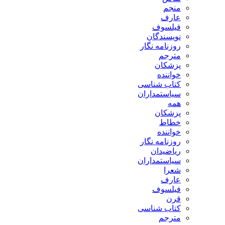
منجم
عارف
فیلسوف
نویسندگان
روزنامه نگار
مترجم
پزشکان
خواننده
کتاب شناسی
سیاستمداران
همه
پزشکان
خطاط
خواننده
روزنامه نگار
ریاضیدان
سیاستمداران
شعرا
عارف
فیلسوف
قرن
کتاب شناسی
مترجم