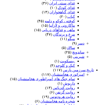
غذای سنتی ایران
(۳۶)
غذای کودک
(۱۰)
غذای گیاهخواران
(۱۴)
کباب
(۲۰)
کوفته ، کوکو و دلمه
(۴۵)
ماکارونی و لازانیا
(۱۵)
ماهی و غذاهای دریایی
(۱۵)
مرغ و پرندگان
(۴۷)
میگو
(۱۱)
دسر
(۹)
سالاد
(۵)
ساندویچ
(۲۵)
شیرینی
(۵)
.بیسکویت
(۱)
کیک و کلوچه
(۴)
تاریخ سرزمین پارس
(۱۱۷)
امپراتوری هخامنشیان
(۱۱۷)
تمام جنگ های امپراطوری هخامنشیان
(۱۵)
داریوش
(۱)
روایت کتزیاس
(۱۳)
روایت گزنفن
(۶)
روایت هرودتوس
(۱۹)
شجره نامه هخامنشیان
(۶)