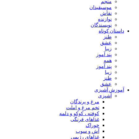
منجم
موسیقیدان
نقاش
نوازنده
نویسندگان
داستان کوتاه
طنز
عشق
زیبا
پند آموز
همه
پند آموز
زیبا
طنز
عشق
آموزش آشپزی
آشپزی
مرغ و پرندگان
تخم مرغ و املت
کوفته ، کوکو و دلمه
غذاهای فرنگی
خوراک
آش و سوپ
غذاهای رژیمی