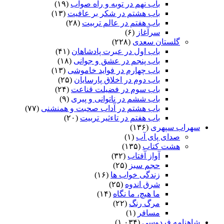
باب نهم در توبه و راه صواب
(۱۹)
باب هشتم در شکر بر عافیت
(۱۳)
باب هفتم در عالم تربیت
(۲۸)
سرآغاز
(۶)
گلستان سعدی
(۲۲۸)
باب اول در عبرت پادشاهان
(۴۱)
باب پنجم در عشق و جوانى
(۱۸)
باب چهارم در فواید خاموشى
(۱۳)
باب دوم در اخلاق پارسایان
(۲۵)
باب سوم در فضیلت قناعت
(۲۴)
باب ششم در ناتوانى و پیرى
(۹)
باب هشتم در آداب صحبت و همنشنى
(۷۷)
باب هفتم در تاءثیر تربیت
(۲۰)
سهراب سپهری
(۱۳۶)
صدای پای آب
(۱)
هشت کتاب
(۱۳۵)
آواز آفتاب
(۳۲)
حجم سبز
(۲۵)
زندگی خواب ها
(۱۶)
شرق اندوه
(۲۵)
ما هیچ، ما نگاه
(۱۴)
مرگ رنگ
(۲۲)
مسافر
(۱)
شاهنامه فردوسی
(۱,۰۳۴)