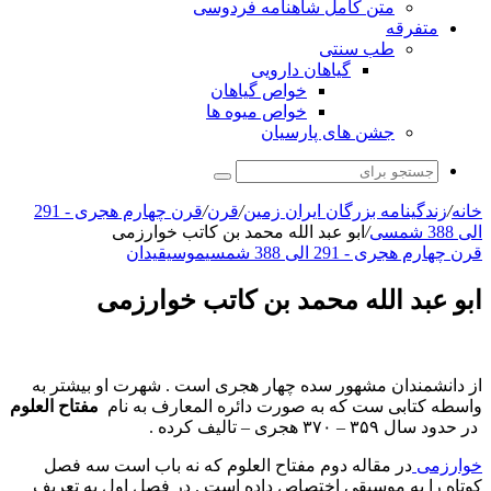
متن کامل شاهنامه فردوسی
متفرقه
طب سنتی
گیاهان دارویی
خواص گیاهان
خواص میوه ها
جشن های پارسیان
جستجو
برای
خانه
/
زندگینامه بزرگان ایران زمین
/
قرن
/
قرن چهارم هجری - 291
الی 388 شمسی
/
ابو عبد الله محمد بن کاتب خوارزمی
قرن چهارم هجری - 291 الی 388 شمسی
موسیقیدان
ابو عبد الله محمد بن کاتب خوارزمی
از دانشمندان مشهور سده چهار هجری است . شهرت او بیشتر به
واسطه کتابی ست که به صورت دائره المعارف به نام
مفتاح العلوم
در حدود سال ۳۵۹ – ۳۷۰ هجری – تالیف کرده .
خوارزمی
در مقاله دوم مفتاح العلوم که نه باب است سه فصل
کوتاه را به موسیقی اختصاص داده است . در فصل اول به تعریف