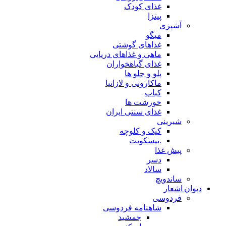
غذای کودک
پیتزا
آشپزی
میگو
غذاهای گوشتی
ماهی و غذاهای دریایی
غذای گیاهخواران
پلو و چلو ها
ماکارونی و لازانیا
کباب
خورشت ها
غذای سنتی ایران
شیرینی
کیک و کلوچه
.بیسکویت
پیش غذا
دسر
سالاد
ساندویچ
دیوان اشعار
فردوسی
شاهنامه فردوسی
جمشید