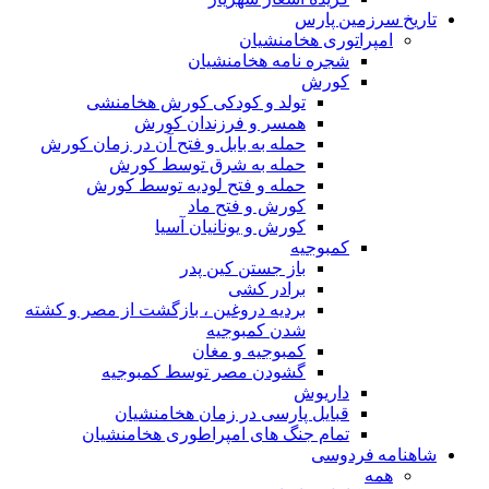
تاریخ سرزمین پارس
امپراتوری هخامنشیان
شجره نامه هخامنشیان
کورش
تولد و کودکی کورش هخامنشی
همسر و فرزندان کورش
حمله به بابل و فتح آن در زمان کورش
حمله به شرق توسط کورش
حمله و فتح لودیه توسط کورش
کورش و فتح ماد
کورش و یونانیان آسیا
کمبوجیه
باز جستن کین پدر
برادر کشی
بردیه دروغین ، بازگشت از مصر و کشته
شدن کمبوجیه
کمبوجیه و مغان
گشودن مصر توسط کمبوجیه
داریوش
قبایل پارسی در زمان هخامنشیان
تمام جنگ های امپراطوری هخامنشیان
شاهنامه فردوسی
همه