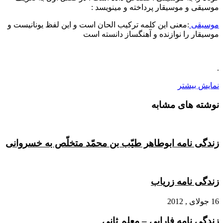
موسیقی و موسیقار پرداخته و مینویسد :
موسیقی
:معنی این کلمه ترکیب الحان است و این لفظ یونانیست و
موسیقار را نوازنده و آهنگساز دانسته است
.
نمایش بیشتر
نوشته های مشابه
زندگی نامه ابوطاهر طیّب بن محمّد متخلّص به خسروانی
زندگی نامه زریاب
16 جولای , 2012
زندگی نامه فارابی – معلم ثانی