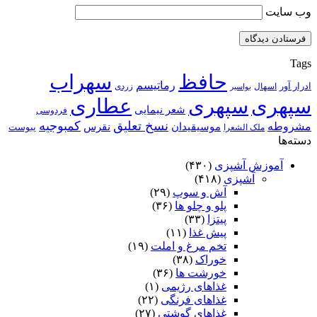
وب‌ سایت
Tags
حافظ
سهراب
رماتیسم
ادرار آور
اسهال
زردی
بواسیر
سپهری
سپهری
عطاری
شعر نیمایی
فردوسی
نسخ تعلیق
کمبوجیه
مشروطه
موسیقیدان
نقرس
یبوست
ملک الشعرا
دسته‌ها
آموزش آشپزی
(۴۳۰)
آشپزی
(۴۱۸)
آش و سوپ
(۲۹)
پلو و چلو ها
(۳۶)
پیتزا
(۳۳)
پیش غذا
(۱۱)
تخم مرغ و املت
(۱۹)
خوراک
(۳۸)
خورشت ها
(۳۶)
غذاهای رژیمی
(۱)
غذاهای فرنگی
(۲۲)
غذاهای گوشتی
(۲۷)