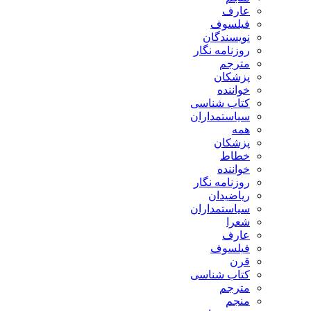
عارف
فیلسوف
نویسندگان
روزنامه نگار
مترجم
پزشکان
خواننده
کتاب شناسی
سیاستمداران
همه
پزشکان
خطاط
خواننده
روزنامه نگار
ریاضیدان
سیاستمداران
شعرا
عارف
فیلسوف
قرن
کتاب شناسی
مترجم
منجم