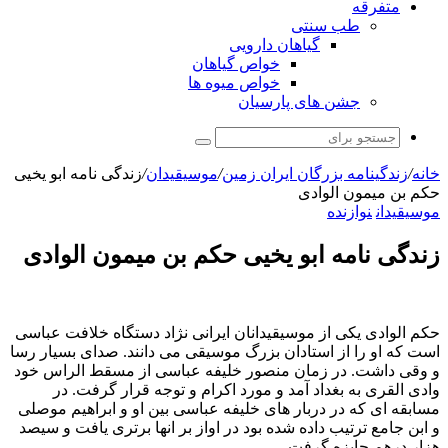
متفرقه
طب سنتی
گیاهان دارویی
خواص گیاهان
خواص میوه ها
جشن های پارسیان
جستجو
برای
خانه
/
زندگینامه بزرگان ایران زمین
/
موسیقیدان
/
زندگی نامه ابو یخیی
حکم بن میمون الوادی
موسیقیدان
نوازنده
زندگی نامه ابو یخیی حکم بن میمون الوادی
حکم الوادی یکی از موسیقیدانان ایرانی نژاد دستگاه خلافت عباسی
است که او را از استادان بزرگ موسیقی می دانند. صدای بسیار رسا
و وقی داشت. در زمان منصور خلیفه عباسی از مسقط الراس خود
وادی القری به بغداد آمد و مورد اکرام و توجه قرار گرفت. در
مسابقه ای که در دربار های خلیفه عباسی بین او و ابراهیم موصلی
و ابن جامع ترتیب داده شده بود در اواز بر انها برتری یافت و سیصد
هزار درهم جایزه گرفت