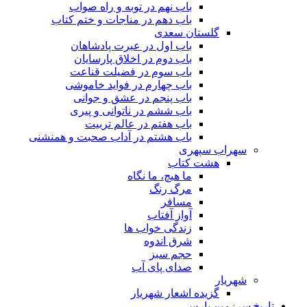
باب نهم در توبه و راه صواب
باب دهم در مناجات و ختم کتاب
گلستان سعدی
باب اول در عبرت پادشاهان
باب دوم در اخلاق پارسایان
باب سوم در فضیلت قناعت
باب چهارم در فواید خاموشى
باب پنجم در عشق و جوانى
باب ششم در ناتوانى و پیرى
باب هفتم در عالم تربیت
باب هشتم در آداب صحبت و همنشنى
سهراب سپهری
هشت کتاب
ما هیچ، ما نگاه
مرگ رنگ
مسافر
آواز آفتاب
زندگی خواب ها
شرق اندوه
حجم سبز
صدای پای آب
شهریار
گزیده اشعار شهریار
تاریخ سرزمین پارس