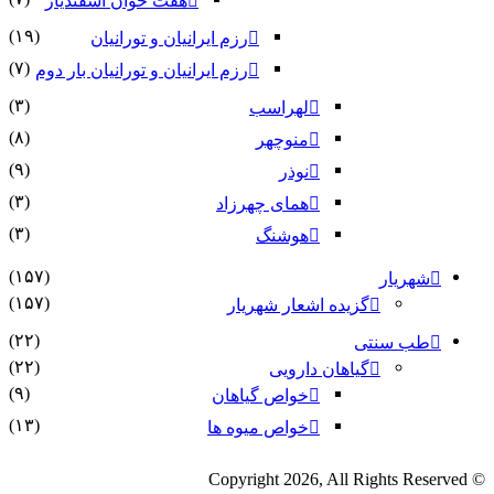
هفت خوان اسفندیار
(۱۹)
رزم ایرانیان و تورانیان
(۷)
رزم ایرانیان و تورانیان بار دوم
(۳)
لهراسب
(۸)
منوچهر
(۹)
نوذر
(۳)
هماى چهرزاد
(۳)
هوشنگ
(۱۵۷)
شهریار
(۱۵۷)
گزیده اشعار شهریار
(۲۲)
طب سنتی
(۲۲)
گیاهان دارویی
(۹)
خواص گیاهان
(۱۳)
خواص میوه ها
© Copyright 2026, All Rights Reserved