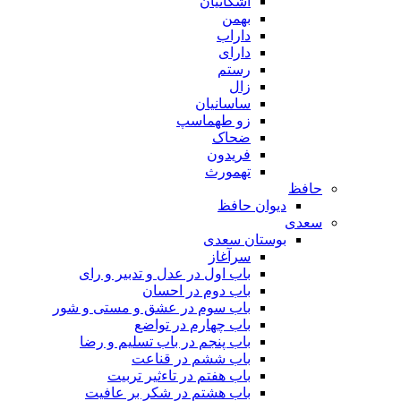
اشکانیان
بهمن
داراب
دارای
رستم
زال
ساسانیان
زو طهماسپ‏
ضحاک
فریدون
تهمورث
حافظ
دیوان حافظ
سعدی
بوستان سعدی
سرآغاز
باب اول در عدل و تدبیر و رای
باب دوم در احسان
باب سوم در عشق و مستی و شور
باب چهارم در تواضع
باب پنجم در باب تسلیم و رضا
باب ششم در قناعت
باب هفتم در تاءثیر تربیت
باب هشتم در شکر بر عافیت