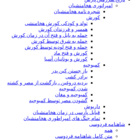
امپراتوری هخامنشیان
شجره نامه هخامنشیان
کورش
تولد و کودکی کورش هخامنشی
همسر و فرزندان کورش
حمله به بابل و فتح آن در زمان کورش
حمله به شرق توسط کورش
حمله و فتح لودیه توسط کورش
کورش و فتح ماد
کورش و یونانیان آسیا
کمبوجیه
باز جستن کین پدر
برادر کشی
بردیه دروغین ، بازگشت از مصر و کشته
شدن کمبوجیه
کمبوجیه و مغان
گشودن مصر توسط کمبوجیه
داریوش
قبایل پارسی در زمان هخامنشیان
تمام جنگ های امپراطوری هخامنشیان
شاهنامه فردوسی
همه
متن کامل شاهنامه فردوسی