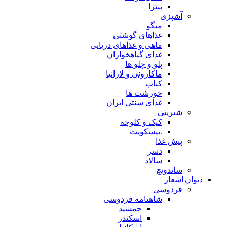
پیتزا
آشپزی
میگو
غذاهای گوشتی
ماهی و غذاهای دریایی
غذای گیاهخواران
پلو و چلو ها
ماکارونی و لازانیا
کباب
خورشت ها
غذای سنتی ایران
شیرینی
کیک و کلوچه
.بیسکویت
پیش غذا
دسر
سالاد
ساندویچ
دیوان اشعار
فردوسی
شاهنامه فردوسی
جمشید
اسکندر