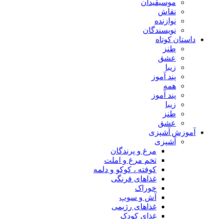
موسیقیدان
نقاش
نوازنده
نویسندگان
داستان کوتاه
طنز
عشق
زیبا
پند آموز
همه
پند آموز
زیبا
طنز
عشق
آموزش آشپزی
آشپزی
مرغ و پرندگان
تخم مرغ و املت
کوفته ، کوکو و دلمه
غذاهای فرنگی
خوراک
آش و سوپ
غذاهای رژیمی
غذای کودک