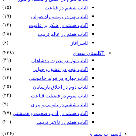
(۱۵)
باب ششم در قناعت
(۱۹)
باب نهم در توبه و راه صواب
(۱۳)
باب هشتم در شکر بر عافیت
(۲۸)
باب هفتم در عالم تربیت
(۶)
سرآغاز
(۲۲۸)
گلستان سعدی
(۴۱)
باب اول در عبرت پادشاهان
(۱۸)
باب پنجم در عشق و جوانى
(۱۳)
باب چهارم در فواید خاموشى
(۲۵)
باب دوم در اخلاق پارسایان
(۲۴)
باب سوم در فضیلت قناعت
(۹)
باب ششم در ناتوانى و پیرى
(۷۷)
باب هشتم در آداب صحبت و همنشنى
(۲۰)
باب هفتم در تاءثیر تربیت
(۱۳۶)
سهراب سپهری