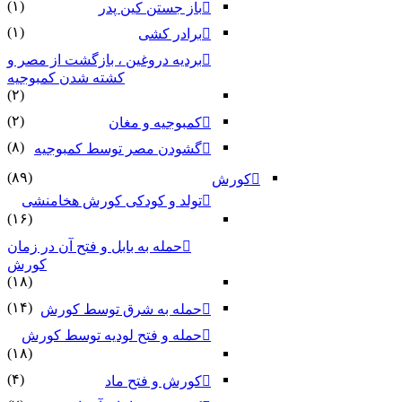
(۱)
باز جستن کین پدر
(۱)
برادر کشی
بردیه دروغین ، بازگشت از مصر و
کشته شدن کمبوجیه
(۲)
(۲)
کمبوجیه و مغان
(۸)
گشودن مصر توسط کمبوجیه
(۸۹)
کورش
تولد و کودکی کورش هخامنشی
(۱۶)
حمله به بابل و فتح آن در زمان
کورش
(۱۸)
(۱۴)
حمله به شرق توسط کورش
حمله و فتح لودیه توسط کورش
(۱۸)
(۴)
کورش و فتح ماد