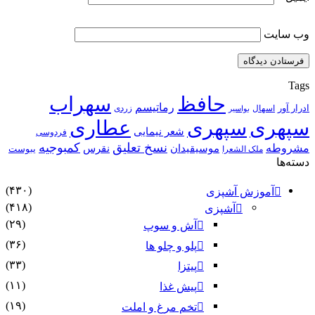
وب‌ سایت
Tags
حافظ
سهراب
رماتیسم
ادرار آور
اسهال
زردی
بواسیر
سپهری
سپهری
عطاری
شعر نیمایی
فردوسی
نسخ تعلیق
کمبوجیه
مشروطه
موسیقیدان
نقرس
یبوست
ملک الشعرا
دسته‌ها
(۴۳۰)
آموزش آشپزی
(۴۱۸)
آشپزی
(۲۹)
آش و سوپ
(۳۶)
پلو و چلو ها
(۳۳)
پیتزا
(۱۱)
پیش غذا
(۱۹)
تخم مرغ و املت