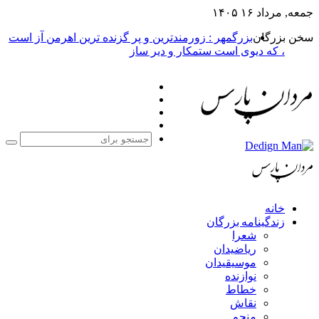
جمعه, مرداد ۱۶ ۱۴۰۵
سخن بزرگان
بزرگمهر : زورمندترین و پر گزنده ترین اهرمن آز است
، که دیوی است ستمکار و دیر ساز
فیس
X
بوک
یوتیوب
اینستاگرام
جست
برا
خانه
زندگینامه بزرگان
شعرا
ریاضیدان
موسیقیدان
نوازنده
خطاط
نقاش
منجم