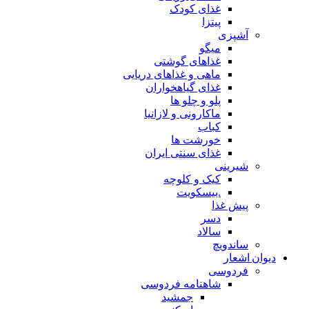
غذای کودک
پیتزا
آشپزی
میگو
غذاهای گوشتی
ماهی و غذاهای دریایی
غذای گیاهخواران
پلو و چلو ها
ماکارونی و لازانیا
کباب
خورشت ها
غذای سنتی ایران
شیرینی
کیک و کلوچه
.بیسکویت
پیش غذا
دسر
سالاد
ساندویچ
دیوان اشعار
فردوسی
شاهنامه فردوسی
جمشید