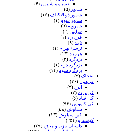
خسرو و شیرین
(۴)
شاپور
(۵)
شاپور ذو الاکتاف
(۱۶)
شاپور سوم‏
(۱)
شیرویه
(۵)
فرایین
(۲)
فرخ زاد
(۱)
قباد
(۹)
نرسئ بهرام‏
(۱)
هرمزد
(۱۳)
یزدگرد
(۳)
یزدگرد دوم
(۱)
یزدگرد سوم
(۱۴)
ضحاک
(۷)
فریدون
(۲۶)
ایرج
(۷)
کیومرث
(۲)
کی قباد
(۶)
کی کاووس
(۹۳)
سیاوش
(۵۸)
کین سیاوش
(۱۳)
کیخسرو
(۲۵۴)
داستان بیژن و منیژه
(۲۹)