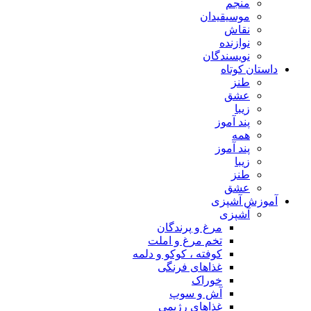
منجم
موسیقیدان
نقاش
نوازنده
نویسندگان
داستان کوتاه
طنز
عشق
زیبا
پند آموز
همه
پند آموز
زیبا
طنز
عشق
آموزش آشپزی
آشپزی
مرغ و پرندگان
تخم مرغ و املت
کوفته ، کوکو و دلمه
غذاهای فرنگی
خوراک
آش و سوپ
غذاهای رژیمی