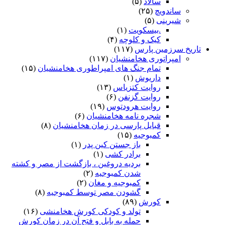
سالاد
(۵)
ساندویچ
(۲۵)
شیرینی
(۵)
.بیسکویت
(۱)
کیک و کلوچه
(۴)
تاریخ سرزمین پارس
(۱۱۷)
امپراتوری هخامنشیان
(۱۱۷)
تمام جنگ های امپراطوری هخامنشیان
(۱۵)
داریوش
(۱)
روایت کتزیاس
(۱۳)
روایت گزنفن
(۶)
روایت هرودتوس
(۱۹)
شجره نامه هخامنشیان
(۶)
قبایل پارسی در زمان هخامنشیان
(۸)
کمبوجیه
(۱۵)
باز جستن کین پدر
(۱)
برادر کشی
(۱)
بردیه دروغین ، بازگشت از مصر و کشته
شدن کمبوجیه
(۲)
کمبوجیه و مغان
(۲)
گشودن مصر توسط کمبوجیه
(۸)
کورش
(۸۹)
تولد و کودکی کورش هخامنشی
(۱۶)
حمله به بابل و فتح آن در زمان کورش