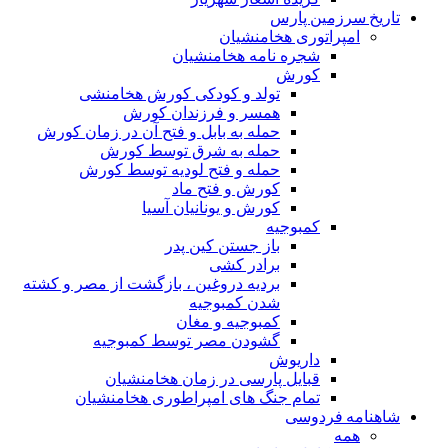
تاریخ سرزمین پارس
امپراتوری هخامنشیان
شجره نامه هخامنشیان
کورش
تولد و کودکی کورش هخامنشی
همسر و فرزندان کورش
حمله به بابل و فتح آن در زمان کورش
حمله به شرق توسط کورش
حمله و فتح لودیه توسط کورش
کورش و فتح ماد
کورش و یونانیان آسیا
کمبوجیه
باز جستن کین پدر
برادر کشی
بردیه دروغین ، بازگشت از مصر و کشته
شدن کمبوجیه
کمبوجیه و مغان
گشودن مصر توسط کمبوجیه
داریوش
قبایل پارسی در زمان هخامنشیان
تمام جنگ های امپراطوری هخامنشیان
شاهنامه فردوسی
همه