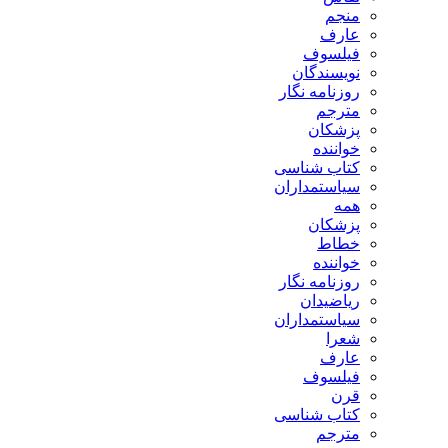
منجم
عارف
فیلسوف
نویسندگان
روزنامه نگار
مترجم
پزشکان
خواننده
کتاب شناسی
سیاستمداران
همه
پزشکان
خطاط
خواننده
روزنامه نگار
ریاضیدان
سیاستمداران
شعرا
عارف
فیلسوف
قرن
کتاب شناسی
مترجم