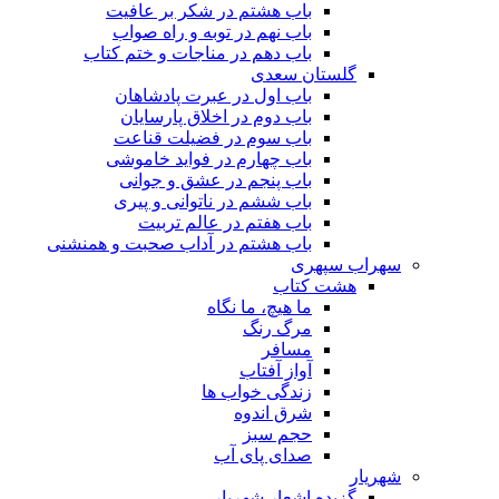
باب هشتم در شکر بر عافیت
باب نهم در توبه و راه صواب
باب دهم در مناجات و ختم کتاب
گلستان سعدی
باب اول در عبرت پادشاهان
باب دوم در اخلاق پارسایان
باب سوم در فضیلت قناعت
باب چهارم در فواید خاموشى
باب پنجم در عشق و جوانى
باب ششم در ناتوانى و پیرى
باب هفتم در عالم تربیت
باب هشتم در آداب صحبت و همنشنى
سهراب سپهری
هشت کتاب
ما هیچ، ما نگاه
مرگ رنگ
مسافر
آواز آفتاب
زندگی خواب ها
شرق اندوه
حجم سبز
صدای پای آب
شهریار
گزیده اشعار شهریار