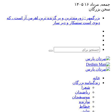
جمعه, مرداد ۱۶ ۱۴۰۵
سخن بزرگان
بزرگمهر : زورمندترین و پر گزنده ترین اهرمن آز است ، که
دیوی است ستمکار و دیر ساز
فیس
X
بوک
یوتیوب
اینستاگرام
جستجو
برای
خانه
زندگینامه بزرگان
شعرا
ریاضیدان
موسیقیدان
نوازنده
خطاط
نقاش