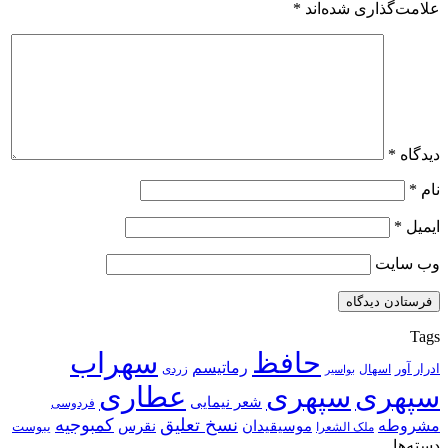
علامت‌گذاری شده‌اند
*
دیدگاه
*
نام
*
ایمیل
*
وب‌ سایت
Tags
حافظ
سهراب
رماتیسم
ادرار آور
اسهال
زردی
بواسیر
سپهری
سپهری
عطاری
شعر نیمایی
فردوسی
نسخ تعلیق
کمبوجیه
مشروطه
موسیقیدان
نقرس
یبوست
ملک الشعرا
دسته‌ها