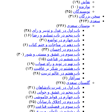
نقاش
(۱۹)
نوازنده
(۱۰)
نویسندگان
(۴۵)
سخن بزرگان
(۳۱۶)
سعدی
(۴۶۴)
بوستان سعدی
(۲۳۶)
باب اول در عدل و تدبیر و رای
(۳۸)
باب پنجم در باب تسلیم و رضا
(۱۶)
باب چهارم در تواضع
(۳۱)
باب دهم در مناجات و ختم کتاب
(۶)
باب دوم در احسان
(۳۳)
باب سوم در عشق و مستی و شور
(۳۰)
باب ششم در قناعت
(۱۵)
باب نهم در توبه و راه صواب
(۱۹)
باب هشتم در شکر بر عافیت
(۱۳)
باب هفتم در عالم تربیت
(۲۸)
سرآغاز
(۶)
گلستان سعدی
(۲۲۸)
باب اول در عبرت پادشاهان
(۴۱)
باب پنجم در عشق و جوانى
(۱۸)
باب چهارم در فواید خاموشى
(۱۳)
باب دوم در اخلاق پارسایان
(۲۵)
باب سوم در فضیلت قناعت
(۲۴)
باب ششم در ناتوانى و پیرى
(۹)