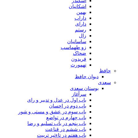
اسکندر
اشکانیان
بهمن
داراب
دارای
رستم
زال
ساسانیان
زو طهماسپ‏
ضحاک
فریدون
تهمورث
حافظ
دیوان حافظ
سعدی
بوستان سعدی
سرآغاز
باب اول در عدل و تدبیر و رای
باب دوم در احسان
باب سوم در عشق و مستی و شور
باب چهارم در تواضع
باب پنجم در باب تسلیم و رضا
باب ششم در قناعت
باب هفتم در تاءثیر تربیت