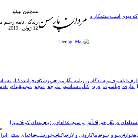
همچنین ببینید
 که دیوی است ستمکار و
بستن
زندگی نامه رحیم م
12 ژوئن , 2010
X
وایبر
فیس
دکمه
واتس
تلگرام
آپ
بوک
بازگشت
به
بالا
ارف
فیلسوف
نویسندگان
روزنامه نگار
مترجم
پزشکان
خواننده
کتاب شنا
عارف
فیلسوف
قرن
کتاب شناسی
مترجم
منجم
موسیقیدان
نقا
ه
غذاهای فرنگی
خوراک
آش و سوپ
غذاهای رژیمی
غذای کودک
پیتزا
اهخواران
پلو و چلو ها
ماکارونی و لازانیا
کباب
خورشت ها
غذای سنتی ایرا