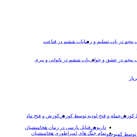
 پنجم در باب تسلیم و رضا
باب ششم در قناعت
 پنجم در عشق و جوانى
باب ششم در ناتوانى و پیرى
یار
ط کورش
حمله و فتح لودیه توسط کورش
کورش و فتح ماد
داریوش
قبایل پارسی در زمان هخامنشیان
تمام جنگ های امپراطوری هخامنشیان
وسط کمبوجیه