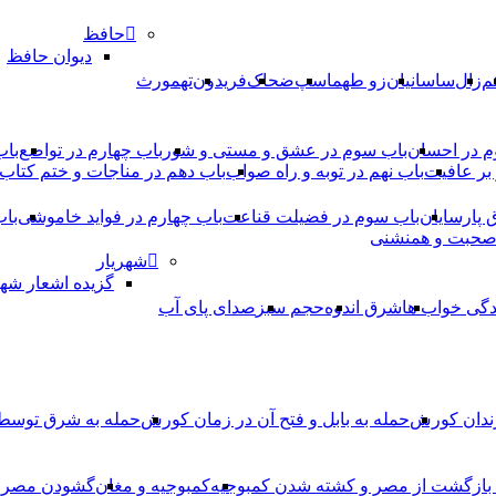
حافظ
دیوان حافظ
م
زال
ساسانیان
زو طهماسپ‏
ضحاک
فریدون
تهمورث
م در احسان
باب سوم در عشق و مستی و شور
باب چهارم در تواضع
باب
بر عافیت
باب نهم در توبه و راه صواب
باب دهم در مناجات و ختم کتاب
ق پارسایان
باب سوم در فضیلت قناعت
باب چهارم در فواید خاموشى
باب
 صحبت و همنشنى
شهریار
گزیده اشعار شهر
دگی خواب ها
شرق اندوه
حجم سبز
صدای پای آب
ندان کورش
حمله به بابل و فتح آن در زمان کورش
حمله به شرق توس
، بازگشت از مصر و کشته شدن کمبوجیه
کمبوجیه و مغان
گشودن مصر ت