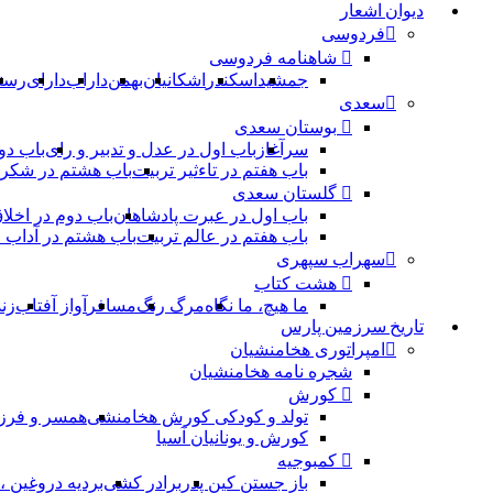
دیوان اشعار
فردوسی
شاهنامه فردوسی
جمشید
اسکندر
اشکانیان
بهمن
داراب
دارای
رست
سعدی
بوستان سعدی
سرآغاز
باب اول در عدل و تدبیر و رای
باب دو
باب هفتم در تاءثیر تربیت
باب هشتم در شکر 
گلستان سعدی
باب اول در عبرت پادشاهان
باب دوم در اخلا
باب هفتم در عالم تربیت
باب هشتم در آداب
سهراب سپهری
هشت کتاب
ما هیچ، ما نگاه
مرگ رنگ
مسافر
آواز آفتاب
زن
تاریخ سرزمین پارس
امپراتوری هخامنشیان
شجره نامه هخامنشیان
کورش
تولد و کودکی کورش هخامنشی
همسر و فرز
کورش و یونانیان آسیا
کمبوجیه
باز جستن کین پدر
برادر کشی
بردیه دروغین 