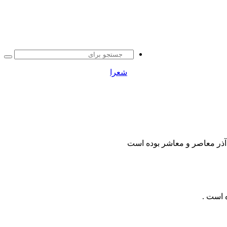
جست
برا
شعرا
 آذر معاصر و معاشر بوده است
 است .