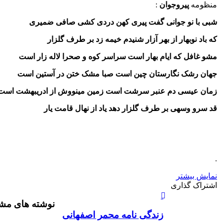
منظومه
پیروجوان
:
شبی با نو جوانی گفت پیری کهن دردی کشی صافی ضمیری
که باد نوبهار از بهر آزار شنیدم خیمه زد بر طرف گلزار
مشو غافل که ایام بهار است سراسر کوه و صحرا لاله زار است
جهان رشک نگارستان چین است صبا مشک ختن در آستین است
زمان عیسی دم عنبر سرشت است زمین مینووش از ادریبهشت است
قد سرو وسهی بر طرف گلزار دهد یاد از نهال قامت یار
.
نمایش بیشتر
X
چاپ
فیس
واتس
تلگرام
لینکدین
اشتراک
اشتراک گذاری
آپ
بوک
گذاری
نوشته های مشا
از
طریق
زندگی نامه محمر اصفهانی