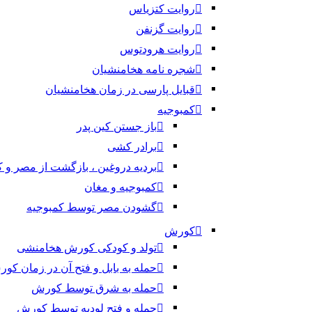
روایت کتزیاس
روایت گزنفن
روایت هرودتوس
شجره نامه هخامنشیان
قبایل پارسی در زمان هخامنشیان
کمبوجیه
باز جستن کین پدر
برادر کشی
بردیه دروغین ، بازگشت از مصر و 
کمبوجیه و مغان
گشودن مصر توسط کمبوجیه
کورش
تولد و کودکی کورش هخامنشی
حمله به بابل و فتح آن در زمان کو
حمله به شرق توسط کورش
حمله و فتح لودیه توسط کورش