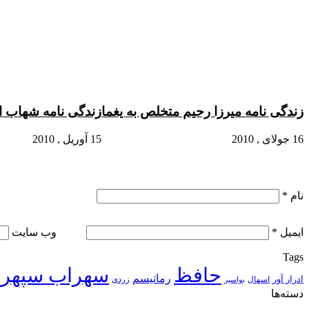
ایمیل
زندگی نامه میرزا رحیم متخلص به یغما
زندگی نامه شهاب ا
16 جولای , 2010
15 آوریل , 2010
نام
*
ایمیل
*
وب‌ سایت
Tags
حافظ
سهراب سپهر
رماتیسم
ادرار آور
اسهال
زردی
بواسیر
دسته‌ها