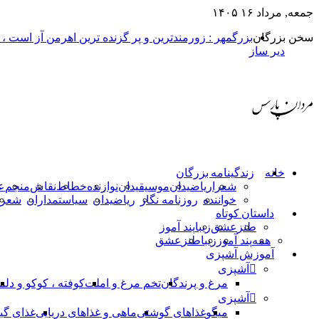
جمعه, مرداد ۱۶ ۱۴۰۵
سخن بزرگان
بزرگمهر : زورمندترین و پر گزنده ترین اهرمن آز است ،
دیر ساز
خانه
زندگینامه بزرگان
شعرا
ریاضیدان
موسیقیدان
نوازنده
خطاط
نقاش
منجم
ع
خواننده
روزنامه نگار
ریاضیدان
سیاستمداران
شعرا
داستان کوتاه
طنز
عشق
زیبا
پند آموز
همه
پند آموز
زیبا
طنز
عشق
آموزش آشپزی
آشپزی
مرغ و پرندگان
تخم مرغ و املت
کوفته ، کوکو و دلم
آشپزی
میگو
غذاهای گوشتی
ماهی و غذاهای دریایی
غذای گی