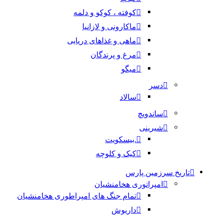
کوفته ، کوکو و دلمه
ماکارونی و لازانیا
ماهی و غذاهای دریایی
مرغ و پرندگان
میگو
دسر
سالاد
ساندویچ
شیرینی
.بیسکویت
کیک و کلوچه
تاریخ سرزمین پارس
امپراتوری هخامنشیان
تمام جنگ های امپراطوری هخامنشیان
داریوش