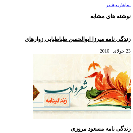
بیشتر
 های مشابه
نامه میرزا ابوالحسن طباطبایى زواره‏اى
 نامه مسعود مروزی