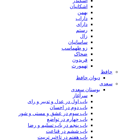
اسکندر
اشکانیان
بهمن
داراب
دارای
رستم
زال
ساسانیان
زو طهماسپ‏
ضحاک
فریدون
تهمورث
حافظ
دیوان حافظ
سعدی
بوستان سعدی
سرآغاز
باب اول در عدل و تدبیر و رای
باب دوم در احسان
باب سوم در عشق و مستی و شور
باب چهارم در تواضع
باب پنجم در باب تسلیم و رضا
باب ششم در قناعت
باب هفتم در تاءثیر تربیت