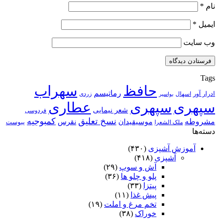
یت
حافظ
سهراب
رماتیسم
اسهال
زردی
بواسیر
ری
سپهری
عطاری
شعر نیمایی
فردوسی
نسخ تعلیق
کمبوجیه
ه
موسیقیدان
نقرس
یبوست
ملک الشعرا
موزش آشپزی
(۴۳۰)
آشپزی
(۴۱۸)
آش و سوپ
(۲۹)
پلو و چلو ها
(۳۶)
پیتزا
(۳۳)
پیش غذا
(۱۱)
تخم مرغ و املت
(۱۹)
خوراک
(۳۸)