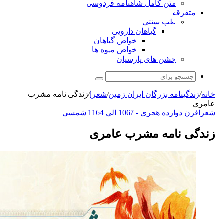
متن کامل شاهنامه فردوسی
تفرقه
طب سنتی
گیاهان دارویی
خواص گیاهان
خواص میوه ها
جشن های پارسیان
جستجو
برای
دگینامه بزرگان ایران زمین
/
شعرا
/
زندگی نامه مشرب
 دوازده هجری - 1067 الی 1164 شمسی
ی نامه مشرب عامری