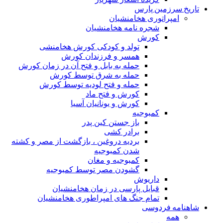
اریخ سرزمین پارس
امپراتوری هخامنشیان
شجره نامه هخامنشیان
کورش
تولد و کودکی کورش هخامنشی
همسر و فرزندان کورش
حمله به بابل و فتح آن در زمان کورش
حمله به شرق توسط کورش
حمله و فتح لودیه توسط کورش
کورش و فتح ماد
کورش و یونانیان آسیا
کمبوجیه
باز جستن کین پدر
برادر کشی
بردیه دروغین ، بازگشت از مصر و کشته
شدن کمبوجیه
کمبوجیه و مغان
گشودن مصر توسط کمبوجیه
داریوش
قبایل پارسی در زمان هخامنشیان
تمام جنگ های امپراطوری هخامنشیان
اهنامه فردوسی
همه