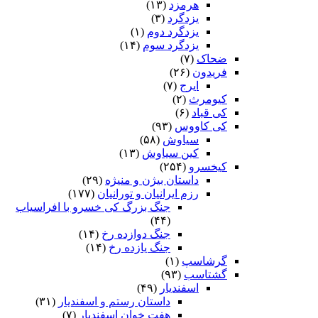
هرمزد
(۱۳)
یزدگرد
(۳)
یزدگرد دوم
(۱)
یزدگرد سوم
(۱۴)
ضحاک
(۷)
فریدون
(۲۶)
ایرج
(۷)
کیومرث
(۲)
کی قباد
(۶)
کی کاووس
(۹۳)
سیاوش
(۵۸)
کین سیاوش
(۱۳)
کیخسرو
(۲۵۴)
داستان بیژن و منیژه
(۲۹)
رزم ایرانیان و تورانیان
(۱۷۷)
جنگ بزرگ کی خسرو با افراسیاب
(۴۴)
جنگ دوازده رخ
(۱۴)
جنگ یازده رخ
(۱۴)
گرشاسپ
(۱)
گشتاسب
(۹۳)
اسفندیار
(۴۹)
داستان رستم و اسفندیار
(۳۱)
هفت خوان اسفندیار
(۷)