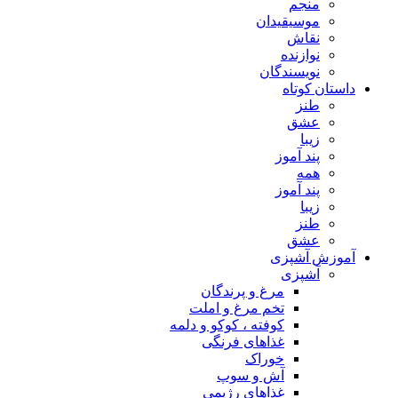
منجم
موسیقیدان
نقاش
نوازنده
نویسندگان
استان کوتاه
طنز
عشق
زیبا
پند آموز
همه
پند آموز
زیبا
طنز
عشق
موزش آشپزی
آشپزی
مرغ و پرندگان
تخم مرغ و املت
کوفته ، کوکو و دلمه
غذاهای فرنگی
خوراک
آش و سوپ
غذاهای رژیمی