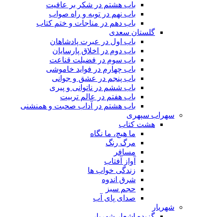
باب هشتم در شکر بر عافیت
باب نهم در توبه و راه صواب
باب دهم در مناجات و ختم کتاب
گلستان سعدی
باب اول در عبرت پادشاهان
باب دوم در اخلاق پارسایان
باب سوم در فضیلت قناعت
باب چهارم در فواید خاموشى
باب پنجم در عشق و جوانى
باب ششم در ناتوانى و پیرى
باب هفتم در عالم تربیت
باب هشتم در آداب صحبت و همنشنى
سهراب سپهری
هشت کتاب
ما هیچ، ما نگاه
مرگ رنگ
مسافر
آواز آفتاب
زندگی خواب ها
شرق اندوه
حجم سبز
صدای پای آب
شهریار
گزیده اشعار شهریار