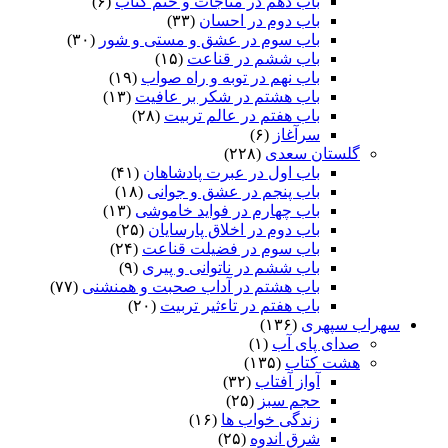
باب دهم در مناجات و ختم کتاب
(۶)
باب دوم در احسان
(۳۳)
باب سوم در عشق و مستی و شور
(۳۰)
باب ششم در قناعت
(۱۵)
باب نهم در توبه و راه صواب
(۱۹)
باب هشتم در شکر بر عافیت
(۱۳)
باب هفتم در عالم تربیت
(۲۸)
سرآغاز
(۶)
گلستان سعدی
(۲۲۸)
باب اول در عبرت پادشاهان
(۴۱)
باب پنجم در عشق و جوانى
(۱۸)
باب چهارم در فواید خاموشى
(۱۳)
باب دوم در اخلاق پارسایان
(۲۵)
باب سوم در فضیلت قناعت
(۲۴)
باب ششم در ناتوانى و پیرى
(۹)
باب هشتم در آداب صحبت و همنشنى
(۷۷)
باب هفتم در تاءثیر تربیت
(۲۰)
هراب سپهری
(۱۳۶)
صدای پای آب
(۱)
هشت کتاب
(۱۳۵)
آواز آفتاب
(۳۲)
حجم سبز
(۲۵)
زندگی خواب ها
(۱۶)
شرق اندوه
(۲۵)