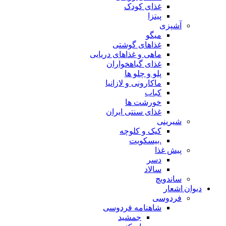
غذای کودک
پیتزا
آشپزی
میگو
غذاهای گوشتی
ماهی و غذاهای دریایی
غذای گیاهخواران
پلو و چلو ها
ماکارونی و لازانیا
کباب
خورشت ها
غذای سنتی ایران
شیرینی
کیک و کلوچه
.بیسکویت
پیش غذا
دسر
سالاد
ساندویچ
یوان اشعار
فردوسی
شاهنامه فردوسی
جمشید