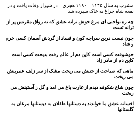
مشرب به سال ۱۱۴۵ – ۱۱۸۰ هجری – در شیراز وفات یافت و در
اه چراغ به خاک سپرده شد
نواختی ای مرغ خوش ترانه عشق که نه رواق مقرنس پر از
تست
ست درین سراچه کون و فساد از گردش آسمان کسی خرم
 کسی است کاین دم از عالم رفت بدبخت کسی است
 از مادر زاد
ه صباحت از جنبش می ریخت مشک از سر زلف عنبرینش
خت
خ شکوفه دیدم از غارت باغ می امد و گل ز آستینش می
عشق ما خواندند به دستانها طفلان به دبستانها مرغان به
ا