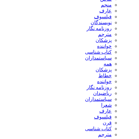
منجم
عارف
فیلسوف
نویسندگان
روزنامه نگار
مترجم
پزشکان
خواننده
کتاب شناسی
سیاستمداران
همه
پزشکان
خطاط
خواننده
روزنامه نگار
ریاضیدان
سیاستمداران
شعرا
عارف
فیلسوف
قرن
کتاب شناسی
مترجم