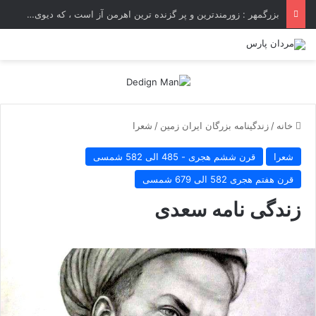
بزرگمهر : زورمندترین و پر گزنده ترین اهرمن آز است ، که دیوی است ستمکار و دیر ساز
خانه
/
زندگینامه بزرگان ایران زمین
/
شعرا
شعرا
قرن ششم هجری - 485 الی 582 شمسی
قرن هفتم هجری 582 الی 679 شمسی
زندگی نامه سعدی