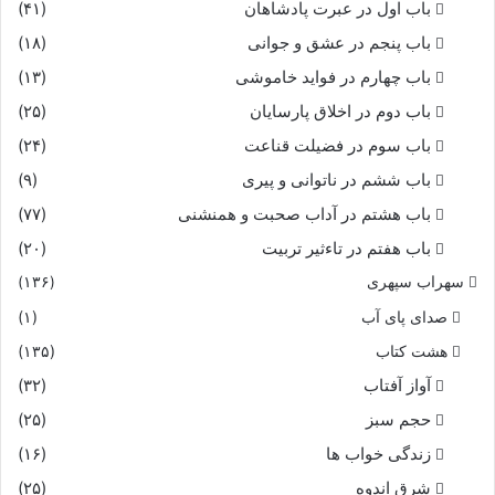
باب اول در عبرت پادشاهان
(۴۱)
باب پنجم در عشق و جوانى
(۱۸)
باب چهارم در فواید خاموشى
(۱۳)
باب دوم در اخلاق پارسایان
(۲۵)
باب سوم در فضیلت قناعت
(۲۴)
باب ششم در ناتوانى و پیرى
(۹)
باب هشتم در آداب صحبت و همنشنى
(۷۷)
باب هفتم در تاءثیر تربیت
(۲۰)
سهراب سپهری
(۱۳۶)
صدای پای آب
(۱)
هشت کتاب
(۱۳۵)
آواز آفتاب
(۳۲)
حجم سبز
(۲۵)
زندگی خواب ها
(۱۶)
شرق اندوه
(۲۵)