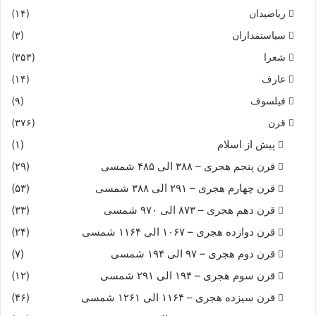
ستایش پروردگار و مدح و اندرز و نصیحت بزرگان و پادشاهان
ریاضیدان
(۱۴)
آمده‌است.
سیاستمداران
(۳)
۳٫ مراثی سعدی:قصاید بلند سعدی است که بیشتر آن در رثای
شعرا
(۳۵۳)
آخرین خلیفه عباسی المستعصم بالله سروده شده‌است و در آن
عارف
(۱۴)
هلاکوخان مغول را به خاطر قتل خلیفه عباسی نکوهش
فیلسوف
(۹)
کرده‌است.سعدی چند چکامه نیز در رثای برخی اتابکان فارس و
قرن
(۳۷۶)
وزرای ایشان سروده‌است.
پیش از اسلام
(۱)
۴٫ مفردات سعدی:مفردات سعدی شامل مفردات و مفردات در
قرن پنجم هجری – ۳۸۸ الی ۴۸۵ شمسی
(۲۹)
رابطه با پند و اخلاق است.
قرن چهارم هجری – ۲۹۱ الی ۳۸۸ شمسی
(۵۳)
قرن دهم هجری – ۸۷۳ الی ۹۷۰ شمسی
(۳۳)
۴٫ رسائل نثر:
قرن دوازده هجری – ۱۰۶۷ الی ۱۱۶۴ شمسی
(۲۴)
قرن دوم هجری – ۹۷ الی ۱۹۴ شمسی
(۷)
۱٫ کتاب نصیحهالملوک
قرن سوم هجری – ۱۹۴ الی ۲۹۱ شمسی
(۱۲)
۲٫ رساله در عقل و عشق
قرن سیزده هجری – ۱۱۶۴ الی ۱۲۶۱ شمسی
(۴۶)