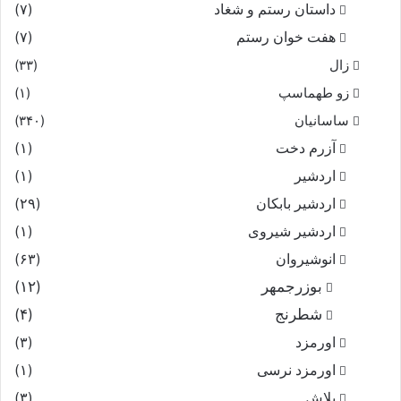
داستان رستم و شغاد
(۷)
هفت خوان رستم‏
(۷)
زال
(۳۳)
زو طهماسپ‏
(۱)
ساسانیان
(۳۴۰)
آزرم دخت
(۱)
اردشیر
(۱)
اردشیر بابکان
(۲۹)
اردشیر شیروی
(۱)
انوشیروان
(۶۳)
بوزرجمهر
(۱۲)
شطرنج
(۴)
اورمزد
(۳)
اورمزد نرسى‏
(۱)
بلاش
(۳)