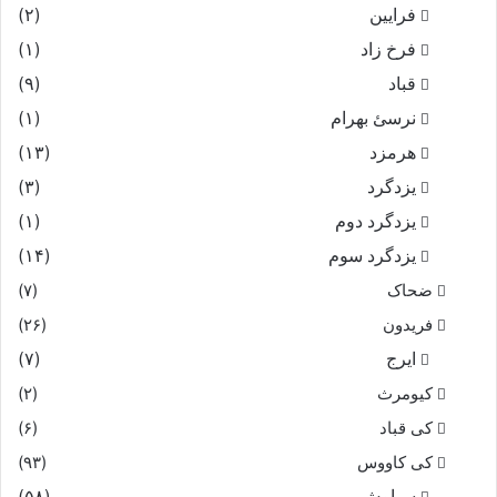
فرایین
(۲)
فرخ زاد
(۱)
قباد
(۹)
نرسئ بهرام‏
(۱)
هرمزد
(۱۳)
یزدگرد
(۳)
یزدگرد دوم
(۱)
یزدگرد سوم
(۱۴)
ضحاک
(۷)
فریدون
(۲۶)
ایرج
(۷)
کیومرث
(۲)
کی قباد
(۶)
کی کاووس
(۹۳)
سیاوش
(۵۸)