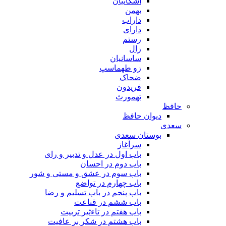
اشکانیان
بهمن
داراب
دارای
رستم
زال
ساسانیان
زو طهماسپ‏
ضحاک
فریدون
تهمورث
افظ
دیوان حافظ
عدی
بوستان سعدی
سرآغاز
باب اول در عدل و تدبیر و رای
باب دوم در احسان
باب سوم در عشق و مستی و شور
باب چهارم در تواضع
باب پنجم در باب تسلیم و رضا
باب ششم در قناعت
باب هفتم در تاءثیر تربیت
باب هشتم در شکر بر عافیت