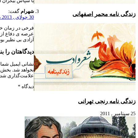
با سپاس بیکران از شما
شهرام
گفت:
 محمر اصفهانی
30 جولای , 2013 در 12:00 ق.ظ
فرخی در زمان خود و تا الان در
عرصه ی دفاع از قانون و
آزادی بی نظیر بوده است.
دیدگاهتان را بنویسید
نشانی ایمیل شما منتشر
نخواهد شد.
بخش‌های موردنیاز
علامت‌گذاری شده‌اند
*
دیدگاه
*
 رنجی تهرانی