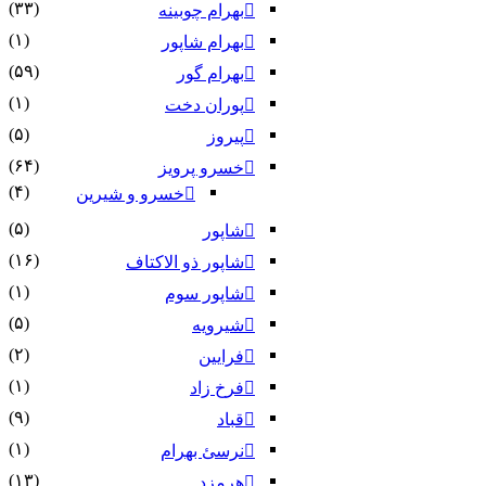
(۳۳)
بهرام چوبینه
(۱)
بهرام شاپور
(۵۹)
بهرام گور
(۱)
پوران دخت
(۵)
پیروز
(۶۴)
خسرو پرویز
(۴)
خسرو و شیرین
(۵)
شاپور
(۱۶)
شاپور ذو الاکتاف
(۱)
شاپور سوم‏
(۵)
شیرویه
(۲)
فرایین
(۱)
فرخ زاد
(۹)
قباد
(۱)
نرسئ بهرام‏
(۱۳)
هرمزد