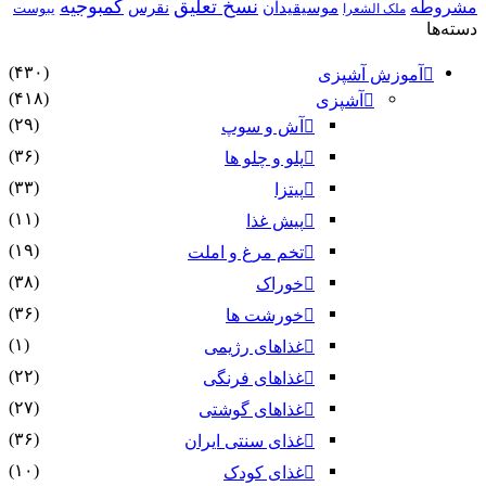
نسخ تعلیق
کمبوجیه
موسیقیدان
نقرس
یبوست
 الشعرا
(۴۳۰)
ش آشپزی
(۴۱۸)
آشپزی
(۲۹)
آش و سوپ
(۳۶)
پلو و چلو ها
(۳۳)
پیتزا
(۱۱)
پیش غذا
(۱۹)
تخم مرغ و املت
(۳۸)
خوراک
(۳۶)
خورشت ها
(۱)
غذاهای رژیمی
(۲۲)
غذاهای فرنگی
(۲۷)
غذاهای گوشتی
(۳۶)
غذای سنتی ایران
(۱۰)
غذای کودک