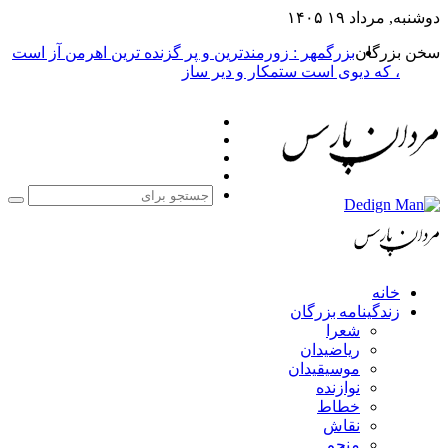
۱۴
بزرگمهر : زورمندترین و پر گزنده ترین اهرمن آز است
یوی است ستمکار و دیر ساز
فیس
X
بوک
یوتیوب
اینستاگرام
جستجو
برای
مه بزرگان
عرا
یاضیدان
وسیقیدان
وازنده
طاط
قاش
نجم