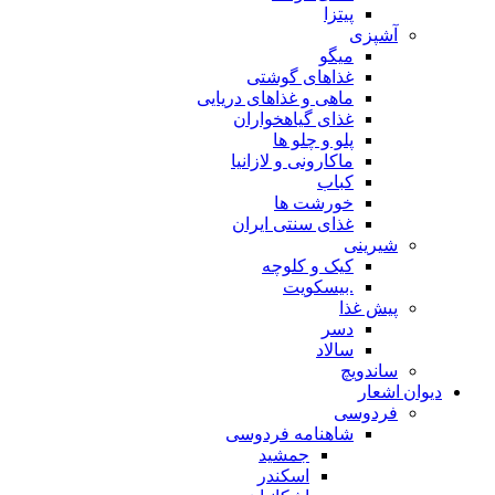
پیتزا
شپزی
میگو
غذاهای گوشتی
ماهی و غذاهای دریایی
غذای گیاهخواران
پلو و چلو ها
ماکارونی و لازانیا
کباب
خورشت ها
غذای سنتی ایران
یرینی
کیک و کلوچه
.بیسکویت
یش غذا
دسر
سالاد
اندویچ
شعار
ردوسی
شاهنامه فردوسی
جمشید
اسکندر