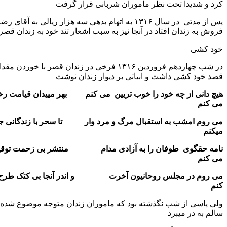
 تحت نظر ماموران شربانی قرار گرفت
پس از مدتی در سال ۱۳۱۶ به اتهام بدهی سه هزار ریالی به آقای رضای کاغذ
ن افتاد در آنجا نیز به سبب اشعار تند خود به زندان قصر منتقل شد
در شب چهاردهم فروردین ۱۳۱۶ فرخی در زندان قصر با خوردن مقدار زیادی تریاک
داشت و ابیاتی بر دیوار زندان نوشت
 چه خود را خوب تریین می کنم بهر مییدان قیامت رخش را زین
 به استقبال مرگ و مرد وار تا سحر با زندگانی جنگ خونین
 طوفان را به آزادی مدام منتشر بی زحمت توقیف و توهین
مجلس روحانیون آخرت و اندر آنجا بی کتک طرح قانین می
 شب نگذشته بود که ماموران زندان متوجه موضوع شده و فرخی جان
برد