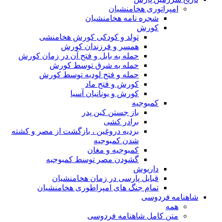
مپراتوری هخامنشیان
شجره نامه هخامنشیان
کورش
تولد و کودکی کورش هخامنشی
همسر و فرزندان کورش
حمله به بابل و فتح آن در زمان کورش
حمله به شرق توسط کورش
حمله و فتح لودیه توسط کورش
کورش و فتح ماد
کورش و یونانیان آسیا
کمبوجیه
باز جستن کین پدر
برادر کشی
بردیه دروغین ، بازگشت از مصر و کشته
شدن کمبوجیه
کمبوجیه و مغان
گشودن مصر توسط کمبوجیه
داریوش
قبایل پارسی در زمان هخامنشیان
تمام جنگ های امپراطوری هخامنشیان
ه فردوسی
مه
تن کامل شاهنامه فردوسی