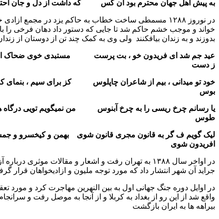
جهان محترم بود آن کس که داشت از دل و جان احترام آزادی
در نوروز ۱۲۸۸ مسمطی ساخت خطاب به حاکم یزد در مجمع ازادی خواهان یزد
 خشم حاکم شد تا جایی که دستور داد دهان فرخی را با نخ و سوزن
زندان بیافکنند ولی وی به کمک چند تن از دوستان از زندان گریخت
ای فریدون خو ، بت پرست مستبدی خوی ضحاک است این خونه
نی ، بیم از شاعران چاپلوس کز برای سیم ، بنمای کسی را پا
خ ریسی را به چرخ آبنوس من نمیگویم تویی درگاه هیجا همچو
گر به قانون مجری قانون شوی بهمن و کیخسرو و جمشید و
ی
در اواخر سال ۱۳۸۸ به تهران رفت و اشعار و مقالات موثری درباره آزادی ایران در
 انتشار داد که مورد توجه ملیون و ازادیخواهان قرار گرفت
ه جنگ جهانی اول به بین النهرین مهاجرت کرد و مورد تعقیب انگلیسیها
ن رو از بغداد به کربلا و از آنجا به موصل رفت و سرانجام پای برهنه از
ایران بازگشت