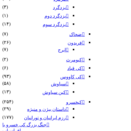
(۳)
یزدگرد
(۱)
یزدگرد دوم
(۱۴)
یزدگرد سوم
(۷)
ضحاک
(۲۶)
فریدون
(۷)
ایرج
(۲)
کیومرث
(۶)
کی قباد
(۹۳)
کی کاووس
(۵۸)
سیاوش
(۱۳)
کین سیاوش
(۲۵۴)
کیخسرو
(۲۹)
داستان بیژن و منیژه
(۱۷۷)
رزم ایرانیان و تورانیان
جنگ بزرگ کی خسرو با
افراسیاب