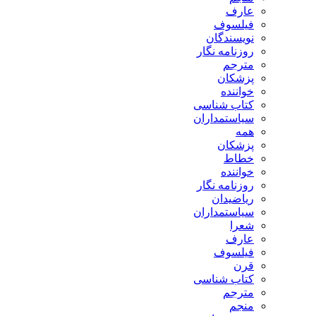
ارف
یلسوف
ویسندگان
وزنامه نگار
ترجم
زشکان
واننده
تاب شناسی
یاستمداران
مه
زشکان
طاط
واننده
وزنامه نگار
یاضیدان
یاستمداران
عرا
ارف
یلسوف
رن
تاب شناسی
ترجم
نجم