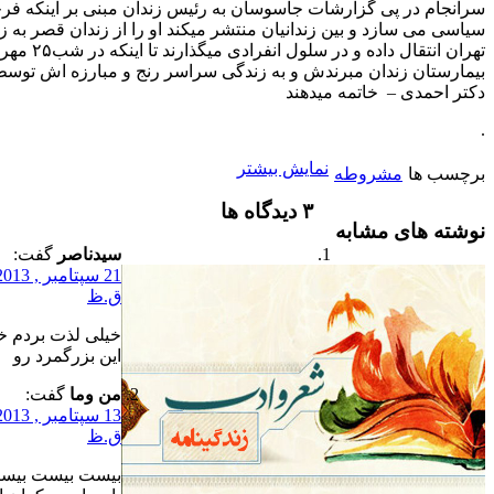
ی گزارشات جاسوسان به رئیس زندان مبنی بر اینکه فرخی اشعار
د و بین زندانیان منتشر میکند او را از زندان قصر به زندان موقت
تهران انتقال داده و در سلول انفرادی میگذارند تا اینکه در شب۲۵ مهر ماه ۱۳۱۸ به
دان مبرندش و به زندگی سراسر رنج و مبارزه اش توسط آمپول هوا –
 خاتمه میدهند
نمایش بیشتر
شروطه
‫۳ دیدگاه ها
مشابه
سیدناصر
گفت:
21 سپتامبر , 2013 در 12:00
ق.ظ
خیلی لذت بردم خدا بیامرزه
این بزرگمرد رو
من وما
گفت:
13 سپتامبر , 2013 در 12:00
ق.ظ
بیست بیست بیسته.