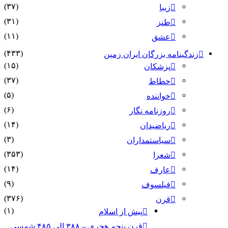
(۳۷)
زیبا
(۳۱)
طنز
(۱۱)
عشق
(۴۳۳)
نامه بزرگان ایران زمین
(۱۵)
پزشکان
(۳۷)
خطاط
(۵)
خواننده
(۶)
روزنامه نگار
(۱۴)
ریاضیدان
(۳)
سیاستمداران
(۳۵۳)
شعرا
(۱۴)
عارف
(۹)
فیلسوف
(۳۷۶)
قرن
(۱)
پیش از اسلام
قرن پنجم هجری – ۳۸۸ الی ۴۸۵ شمسی