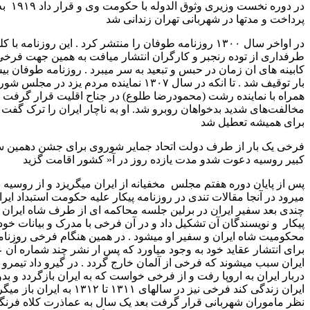
در دوره نخست وزیری وثوق الدوله با حکومت وی و قرار داد ۱۹۱۹ به مخالفت
ها در شهربانی تهران زندانی شد
در اواخر سال ۱۳۰۰ روزنامه طوفان را منتشر کرد . این روزنامه با کلیشه سرخبه
وده رنجبر و کارگران انتشار میافت به همین جهت فرخی در اکثر
ن زمان در حبس و تبعید به سر میبرد . روزنامه طوفان بیش از پانزده
بار توقیف شد . تا انکه در سال ۱۳۰۷ نماینده مردم یزد در مجلس شورای ملی شد و
ینده رشت (محمودرضا طلوع) در جناح اقلیت قرار گرفت و با
دید بدخواهان روبرو شد. او به ناچار ایران را ترک گفت و طوفان
تعطیل شد
 از طرف دولت اتحاد جمایر شوروی برای جشن دهمین سال انقلاب
عوت شدو مدت یازده روز در آ« کشور اقامت گزید
دوره هفتم مجلس مخفیانه از ایران میگریزد و از روسیه به برلین
 مقالات تندی در روزنامه پیکار علیه حکومت استبداد ایران مینویسد
ر ایران در برلین جلسه محاکمه ای از طرف شاه ایران علیه روزنامه
ندگان آن تشکیل داد و در آن فرخی با مدرک و بیانات خود منجر به
ایران و سفیر او میشود . در همین هنگام فرخی روزنامه دنهضت را
عقاید خود به وجود میاورد که پس ار نشر چند شماره آن عوامل دولت
شوند که فرخی از آلمان خارج گردد . در گیرو داد تیمرو تاش وزیر
به اروپا رفت و از فرخی خواست که به ایران بازگردد و بدون دغدغه در
ایران زندگی کند فرخی نیز در سالهای ۱۳۱۱ تا ۱۳۱۲ به ایران باز میگردد . و تحت
شهربانی قرار گرفت بعد یک سال به عماذرت کلاه فرنگی نقل مکان