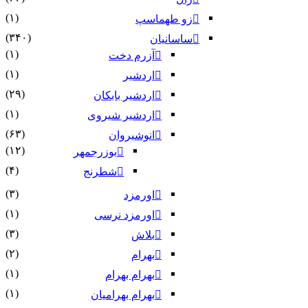
(۱)
زو طهماسپ‏
(۳۴۰)
ساسانیان
(۱)
آزرم دخت
(۱)
اردشیر
(۲۹)
اردشیر بابکان
(۱)
اردشیر شیروی
(۶۳)
انوشیروان
(۱۲)
بوزرجمهر
(۴)
شطرنج
(۳)
اورمزد
(۱)
اورمزد نرسى‏
(۳)
بلاش
(۲)
بهرام
(۱)
بهرام بهرام
(۱)
بهرام بهرامیان‏