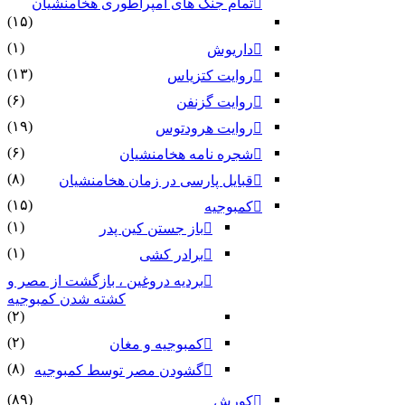
تمام جنگ های امپراطوری هخامنشیان
(۱۵)
(۱)
داریوش
(۱۳)
روایت کتزیاس
(۶)
روایت گزنفن
(۱۹)
روایت هرودتوس
(۶)
شجره نامه هخامنشیان
(۸)
قبایل پارسی در زمان هخامنشیان
(۱۵)
کمبوجیه
(۱)
باز جستن کین پدر
(۱)
برادر کشی
بردیه دروغین ، بازگشت از مصر و
کشته شدن کمبوجیه
(۲)
(۲)
کمبوجیه و مغان
(۸)
گشودن مصر توسط کمبوجیه
(۸۹)
کورش