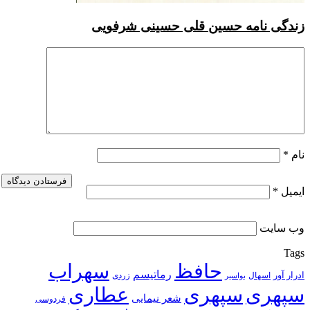
ه حسین قلی حسینی شرفویی
حافظ
سهراب
رماتیسم
زردی
بواسیر
سپهری
عطاری
شعر نیمایی
فردوسی