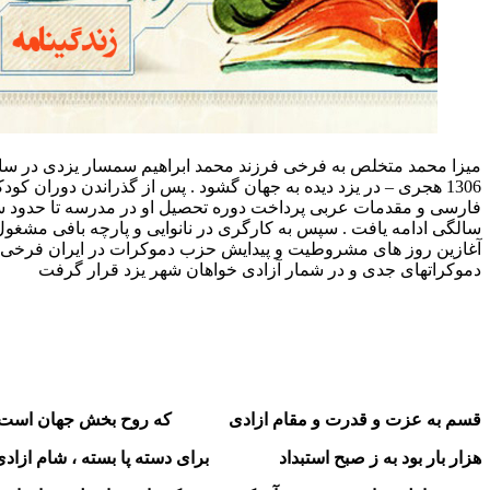
میزا محمد متخلص به فرخی فرزند محمد ابراهیم سمسار یزدی در سال 1267 –
ی – در یزد دیده به جهان گشود . پس از گذراندن دوران کودکی به آموختن
مات عربی پرداخت دوره تحصیل او در مدرسه تا حدود سن شانزده
یافت . سپس به کارگری در نانوایی و پارچه بافی مشغول شد .در
های مشروطیت و پیدایش حزب دموکرات در ایران فرخی از
دی و در شمار آزادی خواهان شهر یزد قرار گرفت
 و قدرت و مقام ازادی که روح بخش جهان است نام آزادی
د به ز صبح استبداد برای دسته پا بسته ، شام ازادی