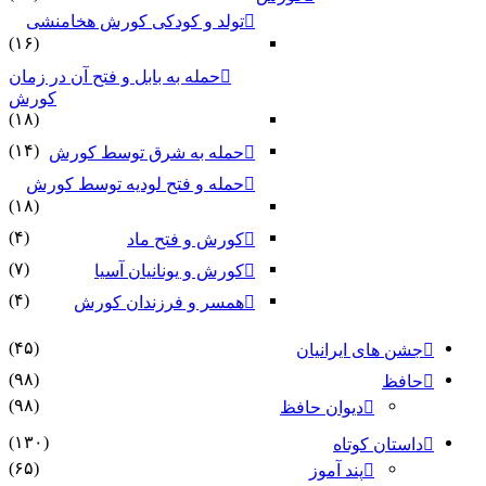
تولد و کودکی کورش هخامنشی
(۱۶)
حمله به بابل و فتح آن در زمان
کورش
(۱۸)
(۱۴)
حمله به شرق توسط کورش
حمله و فتح لودیه توسط کورش
(۱۸)
(۴)
کورش و فتح ماد
(۷)
کورش و یونانیان آسیا
(۴)
همسر و فرزندان کورش
(۴۵)
ای ایرانیان
(۹۸)
(۹۸)
دیوان حافظ
(۱۳۰)
ن کوتاه
(۶۵)
پند آموز