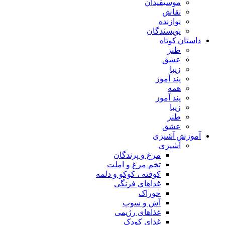
موسیقیدان
نقاش
نوازنده
نویسندگان
داستان کوتاه
طنز
عشق
زیبا
پند آموز
همه
پند آموز
زیبا
طنز
عشق
آموزش آشپزی
آشپزی
مرغ و پرندگان
تخم مرغ و املت
کوفته ، کوکو و دلمه
غذاهای فرنگی
خوراک
آش و سوپ
غذاهای رژیمی
غذای کودک