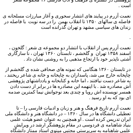
است .
نعمت آزرم در پیایند های انتشار سحوری و آغاز مبارزات مسلحانه ی
فاصله ی سالهای ۱۳۵۰ تا انقلاب بهمن را در سه نوبت با فاصله در
زندان های سیاسی مشهد و تهران گذرانده است
.
نعمت آزرم پس از انقلاب با انتشار دو مجموعه ی شعر : گلخون ،
اسفند ۱۳۵۸ تهران و گلخشم ، تابستان ۱۳۶۰ تهران ، نا سازگاری
آشتی ناپذیر خود با ارتجاع مذهبی را به روشنی نشان داد .
در تابستان ۱۳۶۰ هنگامی که نمونه های صحافی شده ی گلخشم از
چاپخانه خارج می شد، پاسداران به چاپخانه و خانه ی شاعر ریختند ،
به شاعر دست نیافتند ، اما خانه و کتابخانه و یادداشتهای پژوهشی
آش مصادره شد . با اینهمه این مصادره ها در برابر از دست دادن
همسر نویسنده اش رویا و چندی بعد نوجوانش نیما کمترین صدمه
ای بود که به او رسید .
نعمت آزرم تاریخ فرهنگ و هنر و زبان و ادبیات فارسی را – تا
تعطیلی دانشگاه ها در سال ۱۳۶۰ – در دانشگاه هنر و دانشگاه ملی
ایران تدریس کرده است . او همچنین به عنوان عضو هیئت علمی
بنیاد شاهنامه ی فردوسی در مقام پژوهشگر ارشد در ویرایش
علمی شاهنامه به سرپرستی مجتبی مینوی استاد ممتاز دانشگاه