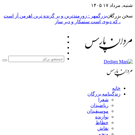
شنبه, مرداد ۱۷ ۱۴۰۵
سخن بزرگان
بزرگمهر : زورمندترین و پر گزنده ترین اهرمن آز است
، که دیوی است ستمکار و دیر ساز
فیس
X
بوک
یوتیوب
اینستاگرام
جست
برا
خانه
زندگینامه بزرگان
شعرا
ریاضیدان
موسیقیدان
نوازنده
خطاط
نقاش
منجم