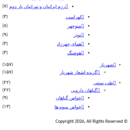
(۷)
رزم ایرانیان و تورانیان بار دوم
(۳)
لهراسب
(۸)
منوچهر
(۹)
نوذر
(۳)
هماى چهرزاد
(۳)
هوشنگ
(۱۵۷)
شهریار
(۱۵۷)
گزیده اشعار شهریار
(۲۲)
طب سنتی
(۲۲)
گیاهان دارویی
(۹)
خواص گیاهان
(۱۳)
خواص میوه ها
© Copyright 2026, All Rights Reserved