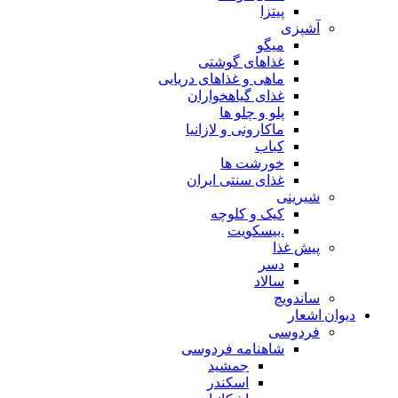
پیتزا
آشپزی
میگو
غذاهای گوشتی
ماهی و غذاهای دریایی
غذای گیاهخواران
پلو و چلو ها
ماکارونی و لازانیا
کباب
خورشت ها
غذای سنتی ایران
شیرینی
کیک و کلوچه
.بیسکویت
پیش غذا
دسر
سالاد
ساندویچ
دیوان اشعار
فردوسی
شاهنامه فردوسی
جمشید
اسکندر