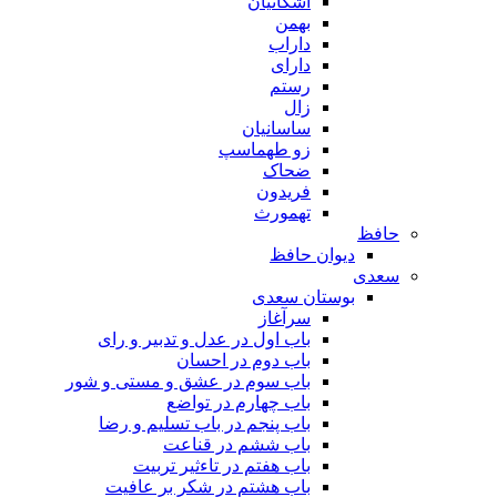
اشکانیان
بهمن
داراب
دارای
رستم
زال
ساسانیان
زو طهماسپ‏
ضحاک
فریدون
تهمورث
حافظ
دیوان حافظ
سعدی
بوستان سعدی
سرآغاز
باب اول در عدل و تدبیر و رای
باب دوم در احسان
باب سوم در عشق و مستی و شور
باب چهارم در تواضع
باب پنجم در باب تسلیم و رضا
باب ششم در قناعت
باب هفتم در تاءثیر تربیت
باب هشتم در شکر بر عافیت