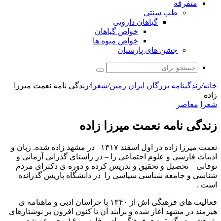
متفرقه
طب سنتی
گیاهان دارویی
خواص گیاهان
خواص میوه ها
جشن های پارسیان
جستجو
برای
خانه
/
زندگینامه بزرگان ایران زمین
/
شعرا
/
زندگی نامه نعمت میرزا
زاده
شعرا
معاصر
زندگی نامه نعمت میرزا زاده
نعمت میرزا زاده در اول اسفند ۱۳۱۷ در مشهد زاده شده. زبان و
ادبیات فارسی و علوم اجتماعی را – در راستای گذرانی آرمانی و
توفانی – تحصیل و تحقیق و تدریس کرده و دوره ی دکترای مردم
شناسی و جامعه شناسی سیاسی را در دانشگاه پاریس گذرانده
است .
فعالیت های فرهنگی اش از ۱۳۴۰ با خراسان ادبی و ماهنامه ی
هیرمند در مشهد آغاز شده و برآیند آن تا کنون افزون بر نوشتارهای
پژوهشی در گستره ی فرهنگ و ادب فارسی ۱۶ مجموعه شعر