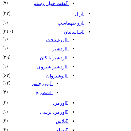
(۷)
هفت خوان رستم‏
(۳۳)
زال
(۱)
زو طهماسپ‏
(۳۴۰)
ساسانیان
(۱)
آزرم دخت
(۱)
اردشیر
(۲۹)
اردشیر بابکان
(۱)
اردشیر شیروی
(۶۳)
انوشیروان
(۱۲)
بوزرجمهر
(۴)
شطرنج
(۳)
اورمزد
(۱)
اورمزد نرسى‏
(۳)
بلاش
(۲)
بهرام