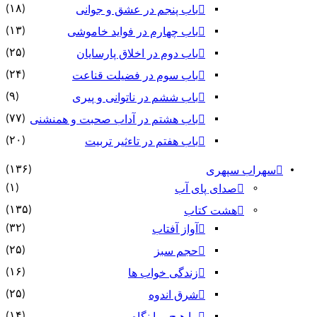
(۱۸)
باب پنجم در عشق و جوانى
(۱۳)
باب چهارم در فواید خاموشى
(۲۵)
باب دوم در اخلاق پارسایان
(۲۴)
باب سوم در فضیلت قناعت
(۹)
باب ششم در ناتوانى و پیرى
(۷۷)
باب هشتم در آداب صحبت و همنشنى
(۲۰)
باب هفتم در تاءثیر تربیت
(۱۳۶)
سهراب سپهری
(۱)
صدای پای آب
(۱۳۵)
هشت کتاب
(۳۲)
آواز آفتاب
(۲۵)
حجم سبز
(۱۶)
زندگی خواب ها
(۲۵)
شرق اندوه
(۱۴)