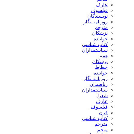
عارف
فیلسوف
نویسندگان
روزنامه نگار
مترجم
پزشکان
خواننده
کتاب شناسی
سیاستمداران
همه
پزشکان
خطاط
خواننده
روزنامه نگار
ریاضیدان
سیاستمداران
شعرا
عارف
فیلسوف
قرن
کتاب شناسی
مترجم
منجم