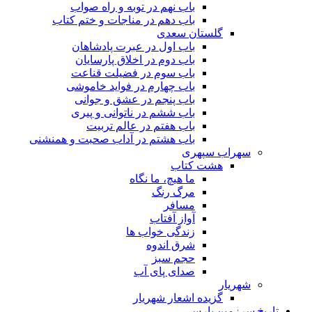
باب نهم در توبه و راه صواب
باب دهم در مناجات و ختم کتاب
گلستان سعدی
باب اول در عبرت پادشاهان
باب دوم در اخلاق پارسایان
باب سوم در فضیلت قناعت
باب چهارم در فواید خاموشى
باب پنجم در عشق و جوانى
باب ششم در ناتوانى و پیرى
باب هفتم در عالم تربیت
باب هشتم در آداب صحبت و همنشنى
سهراب سپهری
هشت کتاب
ما هیچ، ما نگاه
مرگ رنگ
مسافر
آواز آفتاب
زندگی خواب ها
شرق اندوه
حجم سبز
صدای پای آب
شهریار
گزیده اشعار شهریار
تاریخ سرزمین پارس