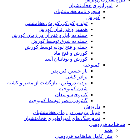
امپراتوری هخامنشیان
شجره نامه هخامنشیان
کورش
تولد و کودکی کورش هخامنشی
همسر و فرزندان کورش
حمله به بابل و فتح آن در زمان کورش
حمله به شرق توسط کورش
حمله و فتح لودیه توسط کورش
کورش و فتح ماد
کورش و یونانیان آسیا
کمبوجیه
باز جستن کین پدر
برادر کشی
بردیه دروغین ، بازگشت از مصر و کشته
شدن کمبوجیه
کمبوجیه و مغان
گشودن مصر توسط کمبوجیه
داریوش
قبایل پارسی در زمان هخامنشیان
تمام جنگ های امپراطوری هخامنشیان
شاهنامه فردوسی
همه
متن کامل شاهنامه فردوسی