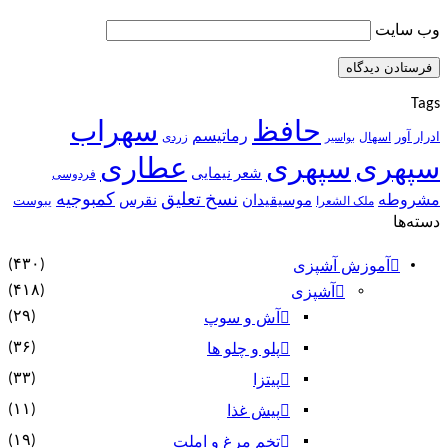
وب‌ سایت
Tags
حافظ
سهراب
رماتیسم
ادرار آور
اسهال
زردی
بواسیر
سپهری
سپهری
عطاری
شعر نیمایی
فردوسی
نسخ تعلیق
کمبوجیه
مشروطه
موسیقیدان
نقرس
یبوست
ملک الشعرا
دسته‌ها
(۴۳۰)
آموزش آشپزی
(۴۱۸)
آشپزی
(۲۹)
آش و سوپ
(۳۶)
پلو و چلو ها
(۳۳)
پیتزا
(۱۱)
پیش غذا
(۱۹)
تخم مرغ و املت