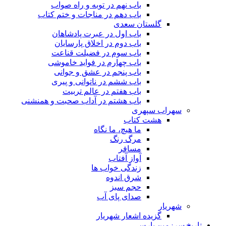
باب نهم در توبه و راه صواب
باب دهم در مناجات و ختم کتاب
گلستان سعدی
باب اول در عبرت پادشاهان
باب دوم در اخلاق پارسایان
باب سوم در فضیلت قناعت
باب چهارم در فواید خاموشى
باب پنجم در عشق و جوانى
باب ششم در ناتوانى و پیرى
باب هفتم در عالم تربیت
باب هشتم در آداب صحبت و همنشنى
سهراب سپهری
هشت کتاب
ما هیچ، ما نگاه
مرگ رنگ
مسافر
آواز آفتاب
زندگی خواب ها
شرق اندوه
حجم سبز
صدای پای آب
شهریار
گزیده اشعار شهریار
تاریخ سرزمین پارس