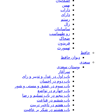
اشکانیان
بهمن
داراب
دارای
رستم
زال
ساسانیان
زو طهماسپ‏
ضحاک
فریدون
تهمورث
حافظ
دیوان حافظ
سعدی
بوستان سعدی
سرآغاز
باب اول در عدل و تدبیر و رای
باب دوم در احسان
باب سوم در عشق و مستی و شور
باب چهارم در تواضع
باب پنجم در باب تسلیم و رضا
باب ششم در قناعت
باب هفتم در تاءثیر تربیت
باب هشتم در شکر بر عافیت