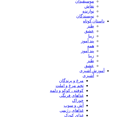
موسیقیدان
نقاش
نوازنده
نویسندگان
داستان کوتاه
طنز
عشق
زیبا
پند آموز
همه
پند آموز
زیبا
طنز
عشق
آموزش آشپزی
آشپزی
مرغ و پرندگان
تخم مرغ و املت
کوفته ، کوکو و دلمه
غذاهای فرنگی
خوراک
آش و سوپ
غذاهای رژیمی
غذای کودک