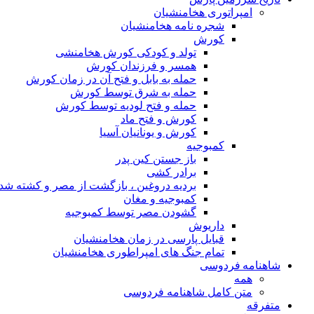
امپراتوری هخامنشیان
شجره نامه هخامنشیان
کورش
تولد و کودکی کورش هخامنشی
همسر و فرزندان کورش
حمله به بابل و فتح آن در زمان کورش
حمله به شرق توسط کورش
حمله و فتح لودیه توسط کورش
کورش و فتح ماد
کورش و یونانیان آسیا
کمبوجیه
باز جستن کین پدر
برادر کشی
بردیه دروغین ، بازگشت از مصر و کشته شد
کمبوجیه و مغان
گشودن مصر توسط کمبوجیه
داریوش
قبایل پارسی در زمان هخامنشیان
تمام جنگ های امپراطوری هخامنشیان
شاهنامه فردوسی
همه
متن کامل شاهنامه فردوسی
متفرقه