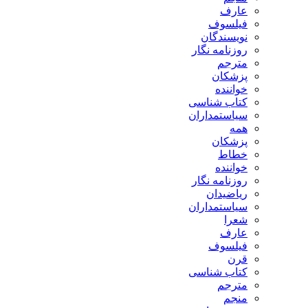
عارف
فیلسوف
نویسندگان
روزنامه نگار
مترجم
پزشکان
خواننده
کتاب شناسی
سیاستمداران
همه
پزشکان
خطاط
خواننده
روزنامه نگار
ریاضیدان
سیاستمداران
شعرا
عارف
فیلسوف
قرن
کتاب شناسی
مترجم
منجم