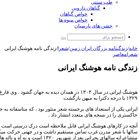
طب سنتی
گیاهان دارویی
خواص گیاهان
خواص میوه ها
جشن های پارسیان
جستجو
برای
خانه
/
زندگینامه بزرگان ایران زمین
/
شعرا
/
زندگی نامه هوشنگ ایرانی
شعرا
معاصر
زندگی نامه هوشنگ ایرانی
۱۳۲۹ با درجه دکترا به میهن بازگشت
ایرانی یکی از استعداد های برجسته شعر منثور بود ، که متاسفانه به 
خاکستری را در نسخه های متعدد انتشار داد .
آنچه در کارهای هوشنگ ایرانی قابل ملاحظه است درک درستی است که از
سالها با شعر مدرن غرب تماس مستقیم داشت و در جهتی حرکت میکرد 
متشاعرانه سالهای بحرانی بعد از شهریور ۱۳۲۰ است و نه آه و ناله های ادبی نویسان آن سالها که از روزگار قبل از کودتا در ایران شروع شده بود