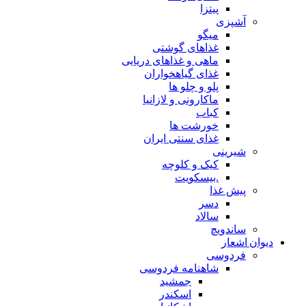
پیتزا
آشپزی
میگو
غذاهای گوشتی
ماهی و غذاهای دریایی
غذای گیاهخواران
پلو و چلو ها
ماکارونی و لازانیا
کباب
خورشت ها
غذای سنتی ایران
شیرینی
کیک و کلوچه
.بیسکویت
پیش غذا
دسر
سالاد
ساندویچ
دیوان اشعار
فردوسی
شاهنامه فردوسی
جمشید
اسکندر