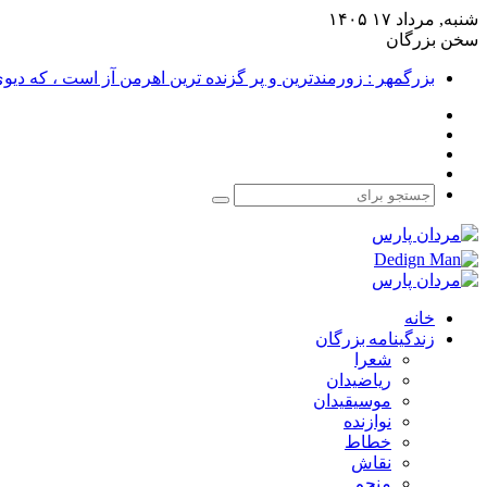
شنبه, مرداد ۱۷ ۱۴۰۵
سخن بزرگان
بزرگمهر : زورمندترین و پر گزنده ترین اهرمن آز است ، که دی
فیس
X
بوک
یوتیوب
اینستاگرام
جستجو
برای
خانه
زندگینامه بزرگان
شعرا
ریاضیدان
موسیقیدان
نوازنده
خطاط
نقاش
منجم