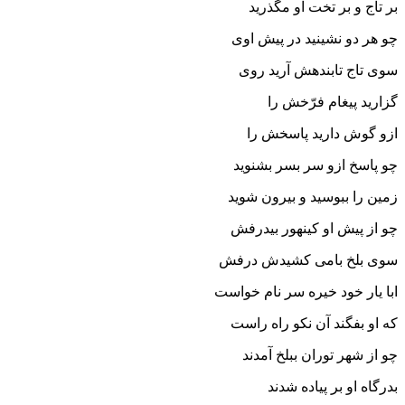
بر تاج و بر تخت او مگذرید
چو هر دو نشینید در پیش اوى
سوى تاج تابنده‏ش آرید روى‏
گزارید پیغام فرّخش را
ازو گوش دارید پاسخش را
چو پاسخ ازو سر بسر بشنوید
زمین را ببوسید و بیرون شوید
چو از پیش او کینه‏ور بیدرفش
سوى بلخ بامى کشیدش درفش‏
ابا یار خود خیره سر نام خواست
که او بفگند آن نکو راه راست‏
چو از شهر توران ببلخ آمدند
بدرگاه او بر پیاده شدند