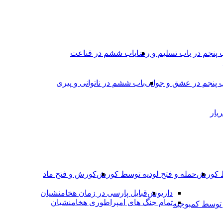
 پنجم در باب تسلیم و رضا
باب ششم در قناعت
 پنجم در عشق و جوانى
باب ششم در ناتوانى و پیرى
یار
ط کورش
حمله و فتح لودیه توسط کورش
کورش و فتح ماد
داریوش
قبایل پارسی در زمان هخامنشیان
تمام جنگ های امپراطوری هخامنشیان
وسط کمبوجیه