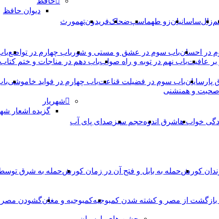
حافظ
دیوان حافظ
م
زال
ساسانیان
زو طهماسپ‏
ضحاک
فریدون
تهمورث
م در احسان
باب سوم در عشق و مستی و شور
باب چهارم در تواضع
باب
بر عافیت
باب نهم در توبه و راه صواب
باب دهم در مناجات و ختم کتاب
ق پارسایان
باب سوم در فضیلت قناعت
باب چهارم در فواید خاموشى
باب
 صحبت و همنشنى
شهریار
گزیده اشعار شهر
دگی خواب ها
شرق اندوه
حجم سبز
صدای پای آب
ندان کورش
حمله به بابل و فتح آن در زمان کورش
حمله به شرق توس
، بازگشت از مصر و کشته شدن کمبوجیه
کمبوجیه و مغان
گشودن مصر ت
جشن های پارسیان