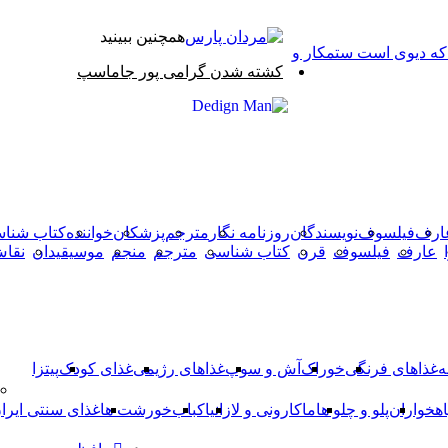
همچنین ببینید
 که دیوی است ستمکار و
بستن
کشته شدن گرامى پور جاماسپ
X
وایبر
فیس
دکمه
واتس
تلگرام
آپ
بوک
بازگشت
به
بالا
ارف
فیلسوف
نویسندگان
روزنامه نگار
مترجم
پزشکان
خواننده
کتاب شنا
عارف
فیلسوف
قرن
کتاب شناسی
مترجم
منجم
موسیقیدان
نقا
ه
غذاهای فرنگی
خوراک
آش و سوپ
غذاهای رژیمی
غذای کودک
پیتزا
اهخواران
پلو و چلو ها
ماکارونی و لازانیا
کباب
خورشت ها
غذای سنتی ایرا