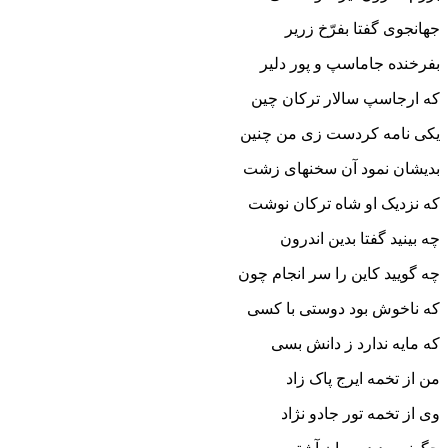
جهانجوى گفتا بفرّخ زریر
بفرخنده جاماسپ و پور دلیر
که ارجاسپ سالار ترکان چین
یکى نامه کردست زى من چنین‏
بدیشان نمود آن سخنهاى زشت
که نزدیک او شاه ترکان نوشت‏
چه بینید گفتا بدین اندرون
چه گویید کاین را سر انجام چون‏
که ناخوش بود دوستى با کسى
که مایه ندارد ز دانش بسى‏
من از تخمه ایرج پاک زاد
وى از تخمه تور جادو نژاد