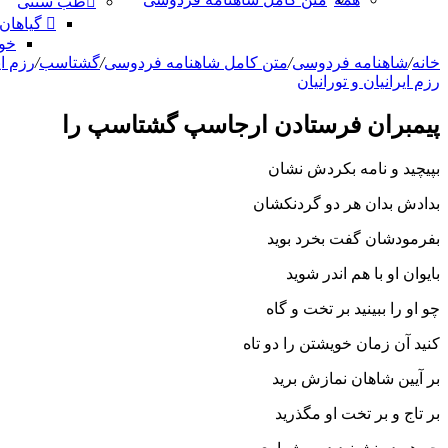
طب سنتی
گیاهان
خو
خانه
/
شاهنامه فردوسی
/
متن کامل شاهنامه فردوسی
/
گشتاسب
/
رزم ای
رزم ایرانیان و تورانیان
پیمبران فرستادن ارجاسپ گشتاسپ را
بپیچید و نامه بکردش نشان
بدادش بدان هر دو گردنکشان‏
بفرمودشان گفت بخرد بوید
بایوان او با هم اندر شوید
چو او را ببینید بر تخت و گاه
کنید آن زمان خویشتن را دو تاه‏
بر آیین شاهان نمازش برید
بر تاج و بر تخت او مگذرید