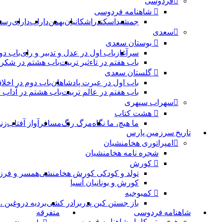
فردوسی
شاهنامه فردوسی
جمشید
اسکندر
اشکانیان
بهمن
داراب
دارای
رست
سعدی
بوستان سعدی
سرآغاز
باب اول در عدل و تدبیر و رای
باب دو
باب هفتم در تاءثیر تربیت
باب هشتم در شکر 
گلستان سعدی
باب اول در عبرت پادشاهان
باب دوم در اخلا
باب هفتم در عالم تربیت
باب هشتم در آداب
سهراب سپهری
هشت کتاب
ما هیچ، ما نگاه
مرگ رنگ
مسافر
آواز آفتاب
زن
تاریخ سرزمین پارس
امپراتوری هخامنشیان
شجره نامه هخامنشیان
کورش
تولد و کودکی کورش هخامنشی
همسر و فرز
کورش و یونانیان آسیا
کمبوجیه
باز جستن کین پدر
برادر کشی
بردیه دروغین 
شاهنامه فردوسی
متفرقه
همه
متن کامل شاهنامه فردوسی