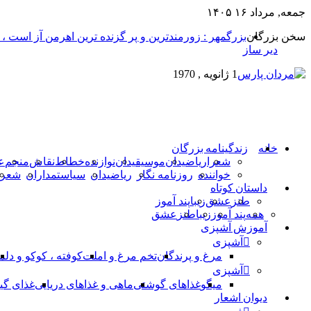
جمعه, مرداد ۱۶ ۱۴۰۵
سخن بزرگان
بزرگمهر : زورمندترین و پر گزنده ترین اهرمن آز است ،
دیر ساز
1 ژانویه , 1970
خانه
زندگینامه بزرگان
شعرا
ریاضیدان
موسیقیدان
نوازنده
خطاط
نقاش
منجم
ع
خواننده
روزنامه نگار
ریاضیدان
سیاستمداران
شعرا
داستان کوتاه
طنز
عشق
زیبا
پند آموز
همه
پند آموز
زیبا
طنز
عشق
آموزش آشپزی
آشپزی
مرغ و پرندگان
تخم مرغ و املت
کوفته ، کوکو و دلم
آشپزی
میگو
غذاهای گوشتی
ماهی و غذاهای دریایی
غذای گی
دیوان اشعار