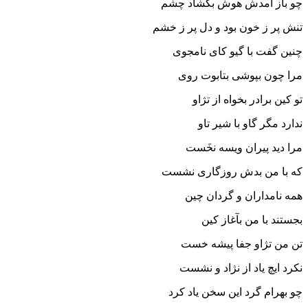
چو باز آمدش هوش بگشاد چشم
تنش پر ز خون بود و دل پر ز خشم‏
چنین گفت با گیو کاى نامجوى
مرا چون بپوشى بتابوت روى‏
تو کین برادر بخواه از تژاو
ندارد مگر گاو با شیر تاو
مرا دید پیران ویسه نخَست
که با من بدش روزگارى نشست‏
همه نامداران و گردان چین
بجستند با من بآغاز کین‏
تن من تژاو جفا پیشه خست
نکرد ایچ یاد از نژاد و نشست‏
چو بهرام گرد این سخن یاد کرد