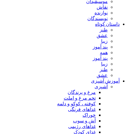
موسیقیدان
نقاش
نوازنده
نویسندگان
داستان کوتاه
طنز
عشق
زیبا
پند آموز
همه
پند آموز
زیبا
طنز
عشق
آموزش آشپزی
آشپزی
مرغ و پرندگان
تخم مرغ و املت
کوفته ، کوکو و دلمه
غذاهای فرنگی
خوراک
آش و سوپ
غذاهای رژیمی
غذای کودک