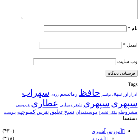
نام
*
ایمیل
*
وب‌ سایت
Tags
حافظ
سهراب
رماتیسم
ادرار آور
اسهال
زردی
بواسیر
سپهری
سپهری
عطاری
شعر نیمایی
فردوسی
نسخ تعلیق
کمبوجیه
مشروطه
موسیقیدان
نقرس
یبوست
ملک الشعرا
دسته‌ها
(۴۳۰)
آموزش آشپزی
(۴۱۸)
آشپزی