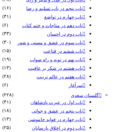
(۱۶)
باب پنجم در باب تسلیم و رضا
(۳۱)
باب چهارم در تواضع
(۶)
باب دهم در مناجات و ختم کتاب
(۳۳)
باب دوم در احسان
(۳۰)
باب سوم در عشق و مستی و شور
(۱۵)
باب ششم در قناعت
(۱۹)
باب نهم در توبه و راه صواب
(۱۳)
باب هشتم در شکر بر عافیت
(۲۸)
باب هفتم در عالم تربیت
(۶)
سرآغاز
(۲۲۸)
گلستان سعدی
(۴۱)
باب اول در عبرت پادشاهان
(۱۸)
باب پنجم در عشق و جوانى
(۱۳)
باب چهارم در فواید خاموشى
(۲۵)
باب دوم در اخلاق پارسایان