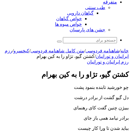
متفرقه
طب سنتی
گیاهان دارویی
خواص گیاهان
خواص میوه ها
جشن های پارسیان
جستجو
برای
خانه
/
شاهنامه فردوسی
/
متن کامل شاهنامه فردوسی
/
کیخسرو
/
رزم
ايرانيان و تورانيان
/
کشتن گیو، تژاو را به کین بهرام‏
رزم ايرانيان و تورانيان
کشتن گیو، تژاو را به کین بهرام‏
چو خورشید تابنده بنمود پشت
دل گیو گشت از برادر درشت‏
ببیژن چنین گفت کاى رهنماى
برادر نیامد همى باز جاى‏
بباید شدن تا ورا کار چیست