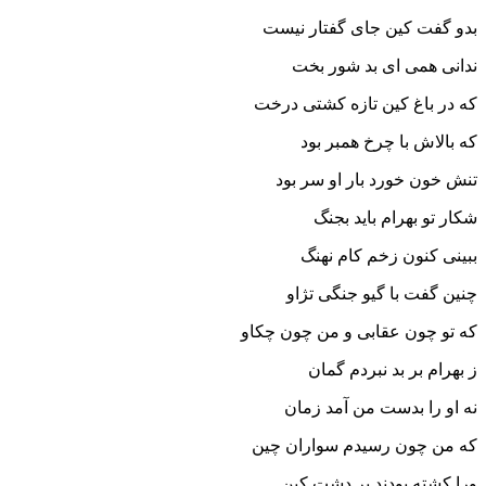
بدو گفت کین جاى گفتار نیست‏
ندانى همى اى بد شور بخت
که در باغ کین تازه کشتى درخت‏
که بالاش با چرخ همبر بود
تنش خون خورد بار او سر بود
شکار تو بهرام باید بجنگ
ببینى کنون زخم کام نهنگ‏
چنین گفت با گیو جنگى تژاو
که تو چون عقابى و من چون چکاو
ز بهرام بر بد نبردم گمان
نه او را بدست من آمد زمان‏
که من چون رسیدم سواران چین
ورا کشته بودند بر دشت کین‏