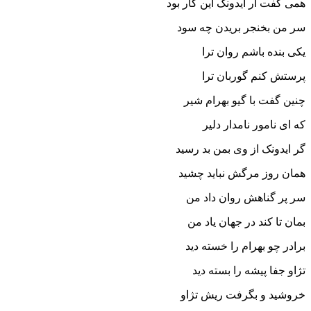
همى گفت ار ایدونک این کار بود
سر من بخنجر بریدن چه سود
یکى بنده باشم روان ترا
پرستش کنم گوربان ترا
چنین گفت با گیو بهرام شیر
که اى نامور نامدار دلیر
گر ایدونک از وى بمن بد رسید
همان روز مرگش نباید چشید
سر پر گناهش روان داد من
بمان تا کند در جهان یاد من‏
برادر چو بهرام را خسته دید
تژاو جفا پیشه را بسته دید
خروشید و بگرفت ریش تژاو