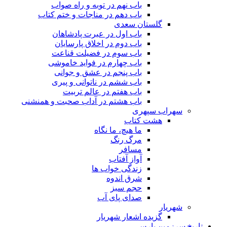
باب نهم در توبه و راه صواب
باب دهم در مناجات و ختم کتاب
گلستان سعدی
باب اول در عبرت پادشاهان
باب دوم در اخلاق پارسایان
باب سوم در فضیلت قناعت
باب چهارم در فواید خاموشى
باب پنجم در عشق و جوانى
باب ششم در ناتوانى و پیرى
باب هفتم در عالم تربیت
باب هشتم در آداب صحبت و همنشنى
سهراب سپهری
هشت کتاب
ما هیچ، ما نگاه
مرگ رنگ
مسافر
آواز آفتاب
زندگی خواب ها
شرق اندوه
حجم سبز
صدای پای آب
شهریار
گزیده اشعار شهریار
تاریخ سرزمین پارس