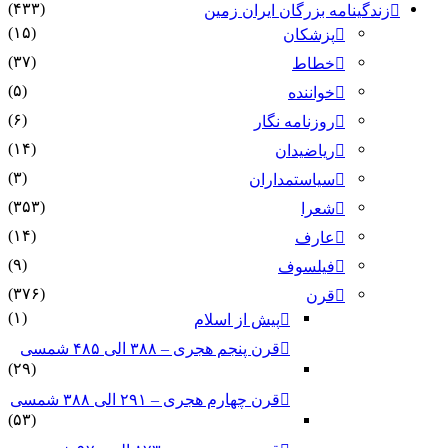
(۴۳۳)
زندگینامه بزرگان ایران زمین
(۱۵)
پزشکان
(۳۷)
خطاط
(۵)
خواننده
(۶)
روزنامه نگار
(۱۴)
ریاضیدان
(۳)
سیاستمداران
(۳۵۳)
شعرا
(۱۴)
عارف
(۹)
فیلسوف
(۳۷۶)
قرن
(۱)
پیش از اسلام
قرن پنجم هجری – ۳۸۸ الی ۴۸۵ شمسی
(۲۹)
قرن چهارم هجری – ۲۹۱ الی ۳۸۸ شمسی
(۵۳)