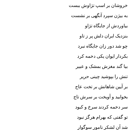
خروشان بر اسپ تژاوش ببست
به بیژن سپرد آنگهى بر نشست‏
بیاوردش از جایگاه تژاو
بنزدیک ایران دلش پر ز تاو
چو شد دور زان جایگاه نبرد
بکردار ایوان یکى دخمه کرد
بیا گند مغزش بمشک و عبیر
تنش را بپوشید چینى حریر
بر آیین شاهانش بر تخت عاج
بخوابید و آویخت بر سرش تاج‏
سر دخمه کردند سرخ و کبود
تو گفتى که بهرام هرگز نبود
شد آن لشکر نامور سوگوار