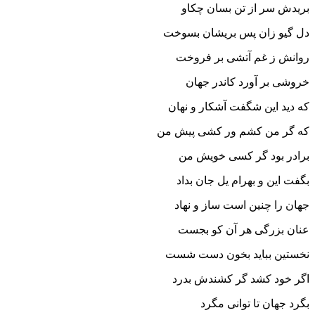
بریدش سر از تن بسان چکاو
دل گیو زان پس بریشان بسوخت
روانش ز غم آتشى بر فروخت‏
خروشى بر آورد کاندر جهان
که دید این شگفت آشکار و نهان‏
که گر من کشم ور کشى پیش من
برادر بود گر کسى خویش من‏
بگفت این و بهرام یل جان بداد
جهان را چنین است ساز و نهاد
عنان بزرگى هر آن کو بجست
نخستین بباید بخون دست شست‏
اگر خود کشد گر کشندش بدرد
بگرد جهان تا توانى مگرد