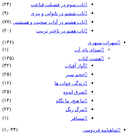
(۲۴)
باب سوم در فضیلت قناعت
(۹)
باب ششم در ناتوانى و پیرى
(۷۷)
باب هشتم در آداب صحبت و همنشنى
(۲۰)
باب هفتم در تاءثیر تربیت
(۱۳۶)
سهراب سپهری
(۱)
صدای پای آب
(۱۳۵)
هشت کتاب
(۳۲)
آواز آفتاب
(۲۵)
حجم سبز
(۱۶)
زندگی خواب ها
(۲۵)
شرق اندوه
(۱۴)
ما هیچ، ما نگاه
(۲۲)
مرگ رنگ
(۱)
مسافر
(۱,۰۳۴)
شاهنامه فردوسی