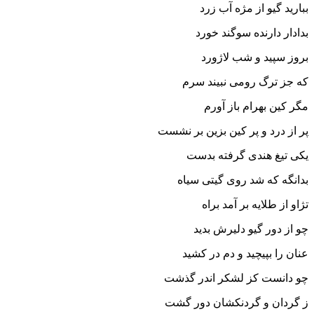
ببارید گیو از مژه آب زرد
بدادار دارنده سوگند خورد
بروز سپید و شب لاژورد
که جز ترگ رومى نبیند سرم
مگر کین بهرام باز آورم‏
پر از درد و پر کین بزین بر نشست
یکى تیغ هندى گرفته بدست‏
بدانگه که شد روى گیتى سیاه
تژاو از طلایه بر آمد براه‏
چو از دور گیو دلیرش بدید
عنان را بپیچید و دم در کشید
چو دانست کز لشکر اندر گذشت
ز گردان و گردنکشان دور گشت‏