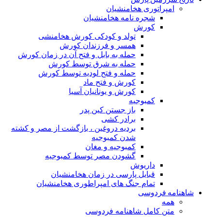
امپراتوری هخامنشیان
شجره نامه هخامنشیان
کورش
تولد و کودکی کورش هخامنشی
همسر و فرزندان کورش
حمله به بابل و فتح آن در زمان کورش
حمله به شرق توسط کورش
حمله و فتح لودیه توسط کورش
کورش و فتح ماد
کورش و یونانیان آسیا
کمبوجیه
باز جستن کین پدر
برادر کشی
بردیه دروغین ، بازگشت از مصر و کشته
شدن کمبوجیه
کمبوجیه و مغان
گشودن مصر توسط کمبوجیه
داریوش
قبایل پارسی در زمان هخامنشیان
تمام جنگ های امپراطوری هخامنشیان
شاهنامه فردوسی
همه
متن کامل شاهنامه فردوسی