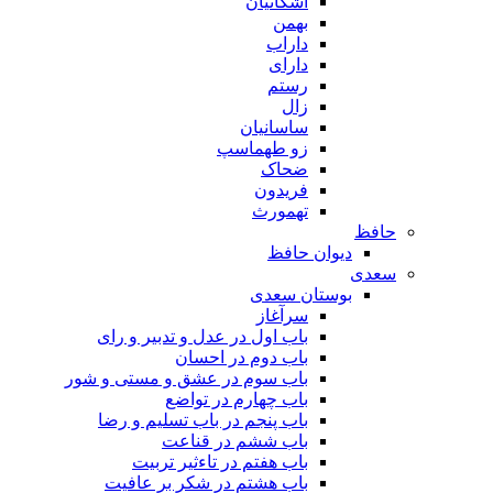
اشکانیان
بهمن
داراب
دارای
رستم
زال
ساسانیان
زو طهماسپ‏
ضحاک
فریدون
تهمورث
حافظ
دیوان حافظ
سعدی
بوستان سعدی
سرآغاز
باب اول در عدل و تدبیر و رای
باب دوم در احسان
باب سوم در عشق و مستی و شور
باب چهارم در تواضع
باب پنجم در باب تسلیم و رضا
باب ششم در قناعت
باب هفتم در تاءثیر تربیت
باب هشتم در شکر بر عافیت