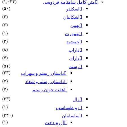
(۱,۰۳۴)
متن کامل شاهنامه فردوسی
(۵۰)
اسکندر
(۲)
اشکانیان
(۶)
بهمن
(۱)
تهمورث
(۲)
جمشید
(۸)
داراب
(۷)
دارای
(۵۱)
رستم
(۲۳)
داستان رستم و سهراب
(۷)
داستان رستم و شغاد
(۷)
هفت خوان رستم‏
(۳۳)
زال
(۱)
زو طهماسپ‏
(۳۴۰)
ساسانیان
(۱)
آزرم دخت