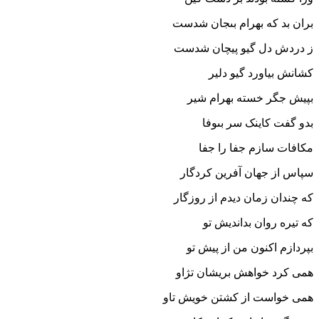
بران بد که بهرام بى‏جان شدست
ز دردش دل گیو پیچان شدست‏
کشانش بیاورد گیو دلیر
بپیش جگر خسته بهرام شیر
بدو گفت کاینک سر بى‏وفا
مکافات سازم جفا را جفا
سپاس از جهان آفرین کردگار
که چندان زمان دیدم از روزگار
که تیره روان بداندیش تو
بپردازم اکنون من از پیش تو
همى کرد خواهش بریشان تژاو
همى خواست از کشتن خویش تاو