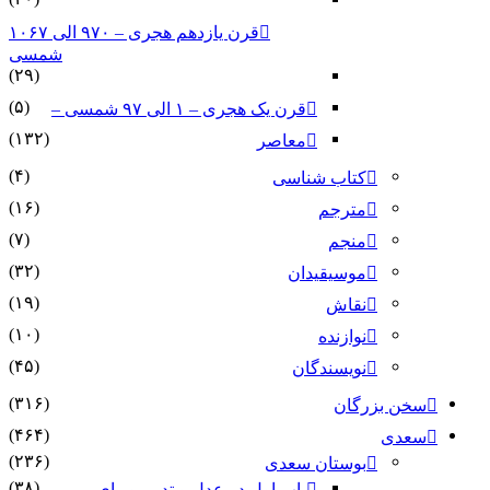
قرن یازدهم هجری – ۹۷۰ الی ۱۰۶۷
شمسی
(۲۹)
(۵)
قرن یک هجری – ۱ الی ۹۷ شمسی –
(۱۳۲)
معاصر
(۴)
کتاب شناسی
(۱۶)
مترجم
(۷)
منجم
(۳۲)
موسیقیدان
(۱۹)
نقاش
(۱۰)
نوازنده
(۴۵)
نویسندگان
(۳۱۶)
سخن بزرگان
(۴۶۴)
سعدی
(۲۳۶)
بوستان سعدی
(۳۸)
باب اول در عدل و تدبیر و رای