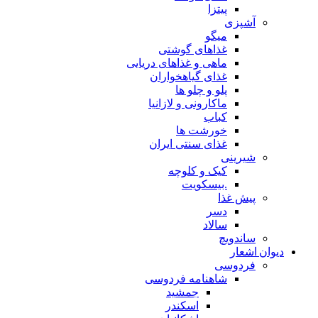
پیتزا
آشپزی
میگو
غذاهای گوشتی
ماهی و غذاهای دریایی
غذای گیاهخواران
پلو و چلو ها
ماکارونی و لازانیا
کباب
خورشت ها
غذای سنتی ایران
شیرینی
کیک و کلوچه
.بیسکویت
پیش غذا
دسر
سالاد
ساندویچ
دیوان اشعار
فردوسی
شاهنامه فردوسی
جمشید
اسکندر