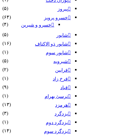
پوران دخت
(۵)
پیروز
(۶۴)
خسرو پرویز
(۴)
خسرو و شیرین
(۵)
شاپور
(۱۶)
شاپور ذو الاکتاف
(۱)
شاپور سوم‏
(۵)
شیرویه
(۲)
فرایین
(۱)
فرخ زاد
(۹)
قباد
(۱)
نرسئ بهرام‏
(۱۳)
هرمزد
(۳)
یزدگرد
(۱)
یزدگرد دوم
(۱۴)
یزدگرد سوم