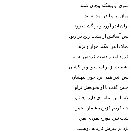
سوى او بیفگند پیچان کمند
میان تژاو اندر آمد به بند
بران اندر آورد و بر گشت زود
پس آسانش از پشت زین در ربود
بخاک اندر افگند خوار و نژند
فرود آمد و دست کردش به بند
نشست از بر اسپ و او را کشان
پس اندر همى برد چون بیهشان‏
چنین گفت با او بخواهش تژاو
که با من نماند اى دلیر ایچ تاو
چه کردم کزین بى‏شمار انجمن
شب تیره دوزخ نمودى بمن‏
بزد بر سرش تازیانه دویست