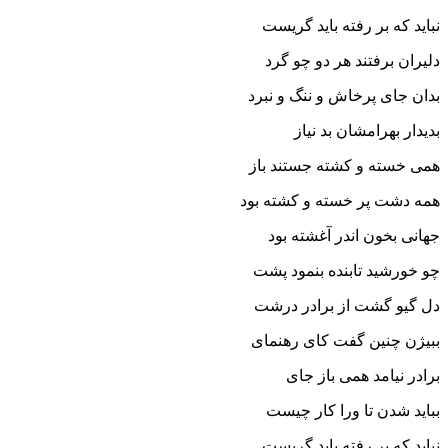
نباید که بر رفته باید گریست‏
دلیران برفتند هر دو چو گرد
بدان جاى پرخاش و ننگ و نبرد
بدیدار بهرامشان بد نیاز
همى خسته و کشته جستند باز
همه دشت پر خسته و کشته بود
جهانى بخون اندر آغشته بود
چو خورشید تابنده بنمود پشت
دل گیو گشت از برادر درشت‏
ببیژن چنین گفت کاى رهنماى
برادر نیامد همى باز جاى‏
بباید شدن تا ورا کار چیست
نباید که بر رفته باید گریست‏