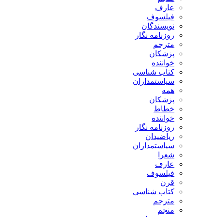
عارف
فیلسوف
نویسندگان
روزنامه نگار
مترجم
پزشکان
خواننده
کتاب شناسی
سیاستمداران
همه
پزشکان
خطاط
خواننده
روزنامه نگار
ریاضیدان
سیاستمداران
شعرا
عارف
فیلسوف
قرن
کتاب شناسی
مترجم
منجم