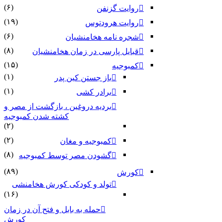
(۶)
روایت گزنفن
(۱۹)
روایت هرودتوس
(۶)
شجره نامه هخامنشیان
(۸)
قبایل پارسی در زمان هخامنشیان
(۱۵)
کمبوجیه
(۱)
باز جستن کین پدر
(۱)
برادر کشی
بردیه دروغین ، بازگشت از مصر و
کشته شدن کمبوجیه
(۲)
(۲)
کمبوجیه و مغان
(۸)
گشودن مصر توسط کمبوجیه
(۸۹)
کورش
تولد و کودکی کورش هخامنشی
(۱۶)
حمله به بابل و فتح آن در زمان
کورش