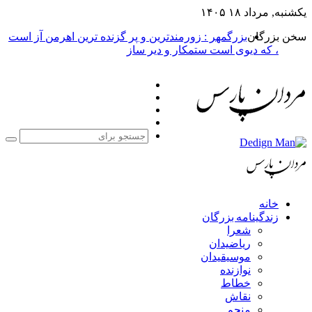
یکشنبه, مرداد ۱۸ ۱۴۰۵
سخن بزرگان
بزرگمهر : زورمندترین و پر گزنده ترین اهرمن آز است
، که دیوی است ستمکار و دیر ساز
فیس
X
بوک
یوتیوب
اینستاگرام
جست
برا
خانه
زندگینامه بزرگان
شعرا
ریاضیدان
موسیقیدان
نوازنده
خطاط
نقاش
منجم