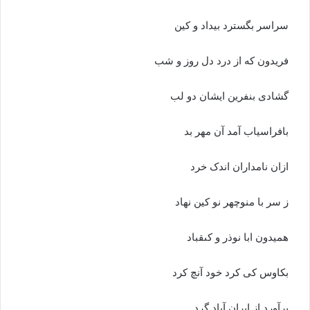
سراسر بگسترد بیداد و کین‏
فریدون که از درد دل روز و شب
گشادى بنفرین ایشان دو لب‏
بافراسیاب آمد آن مهر بد
ازان نامداران اندک خرد
ز سر با منوچهر نو کین نهاد
همیدون ابا نوذر و کى‏قباد
بکاوس کى کرد خود آنچ کرد
برآورد از ایران آباد گرد