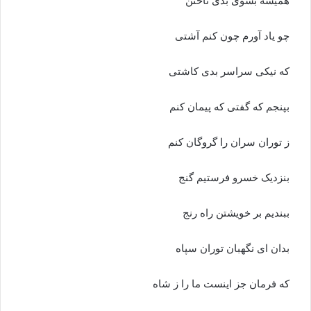
همیشه بسوى بدى تاختن‏
چو یاد آورم چون کنم آشتى
که نیکى سراسر بدى کاشتى‏
بپنجم که گفتى که پیمان کنم
ز توران سران را گروگان کنم‏
بنزدیک خسرو فرستیم گنج
ببندیم بر خویشتن راه رنج‏
بدان اى نگهبان توران سپاه
که فرمان جز اینست ما را ز شاه‏