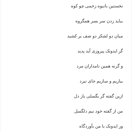
نخستین بانبوه زخمى چو کوه
بباید زدن سر بسر همگروه‏
میان دو لشکر دو صف بر کشید
گر ایدونک پیروزى آید پدید
و گرنه همین نامداران مرد
بیاریم و سازیم جاى نبرد
ازین گفته گر بگسلى باز دل
من از گفته خود نیم دلگسل‏
ور ایدونک با من بآوردگاه