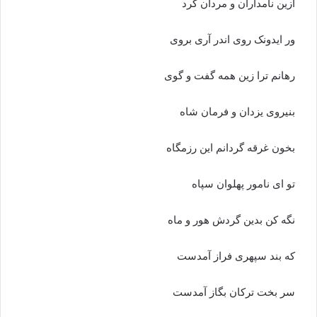
ازین نامداران و مردان گرد
ور ایدونک روى اندر آرى بروى
رهانم ترا زین همه گفت و گوى‏
بنیروى یزدان و فرمان شاه
بخون غرقه گردانم این رزمگاه‏
تو اى نامور پهلوان سپاه
نگه کن بدین گردش هور و ماه‏
که بند سپهرى فراز آمدست
سر بخت ترکان بگاز آمدست‏