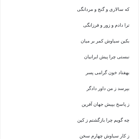
که سالارى و گنج و مردانگى
ترا دادم و زور و فرزانگى‏
بکین سیاوش کمر بر میان
نبستى چرا پیش ایرانیان‏
بهفتاد خون گرامى پسر
بپرسد ز من داور دادگر
ز پاسخ بپیش جهان آفرین
چه گویم چرا بازگشتم ز کین‏
ز کار سیاوش چهارم سخن