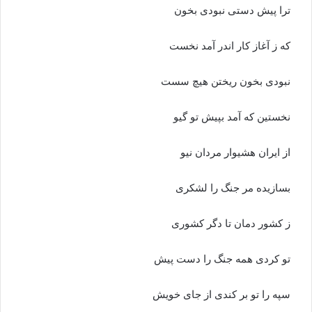
ترا پیش دستى نبودى بخون‏
که ز آغاز کار اندر آمد نخست
نبودى بخون ریختن هیچ سست‏
نخستین که آمد بپیش تو گیو
از ایران هشیوار مردان نیو
بسازیده مر جنگ را لشکرى
ز کشور دمان تا دگر کشورى‏
تو کردى همه جنگ را دست پیش
سپه را تو بر کندى از جاى خویش‏