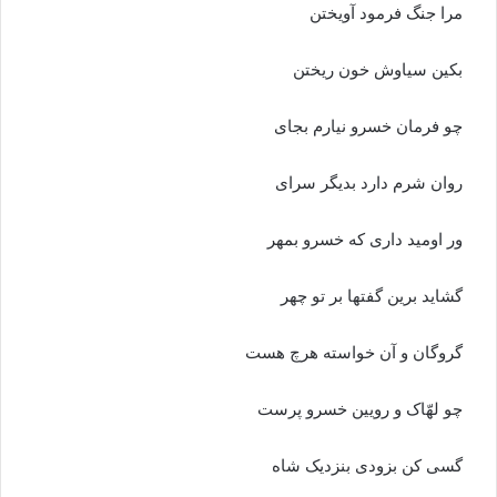
مرا جنگ فرمود آویختن
بکین سیاوش خون ریختن‏
چو فرمان خسرو نیارم بجاى
روان شرم دارد بدیگر سراى‏
ور اومید دارى که خسرو بمهر
گشاید برین گفتها بر تو چهر
گروگان و آن خواسته هرچ هست
چو لهّاک و رویین خسرو پرست‏
گسى کن بزودى بنزدیک شاه