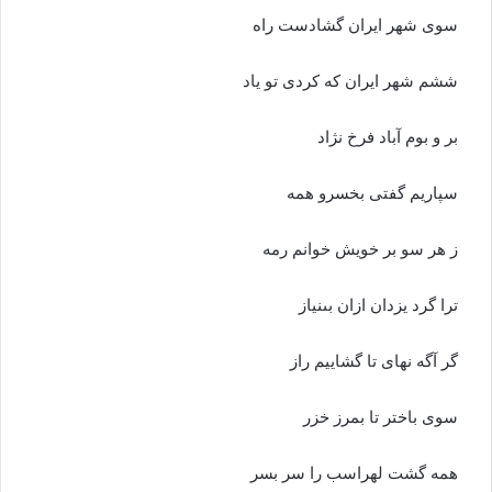
سوى شهر ایران گشادست راه‏
ششم شهر ایران که کردى تو یاد
بر و بوم آباد فرخ نژاد
سپاریم گفتى بخسرو همه
ز هر سو بر خویش خوانم رمه‏
ترا گرد یزدان ازان بى‏نیاز
گر آگه نه‏اى تا گشاییم راز
سوى باختر تا بمرز خزر
همه گشت لهراسب را سر بسر