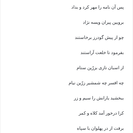
پس آن نامه را مهر کرد و بداد
برویین پیران ویسه نژاد
چو از پیش گودرز برخاستند
بفرمود تا خلعت آراستند
از اسبان تازى بزرّین ستام
چه افسر چه شمشیر زرّین نیام‏
ببخشید یارانش را سیم و زر
کرا درخور آمد کلاه و کمر
برفت از در پهلوان با سپاه