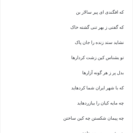
که افگندى اى پیر سالار بن‏
که گفتى ز بهر تنى گشته خاک
نشاید ستد زنده را جان پاک‏
تو بشناس کین زشت کردارها
بدل پر ز هر گونه آزارها
که با شهر ایران شما کرده‏اید
چه مایه کیان را بیازرده‏اید
چه پیمان شکستن چه کین ساختن