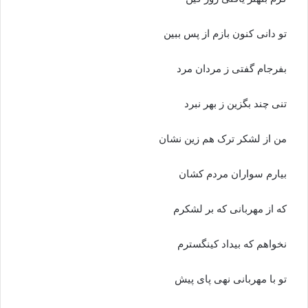
تو دانى کنون بازم از پس ببین‏
بفرجام گفتى ز مردان مرد
تنى چند بگزین ز بهر نبرد
من از لشکر ترک هم زین نشان
بیارم سواران مردم کشان‏
که از مهربانى که بر لشکرم
نخواهم که بیداد کین‏گسترم‏
تو با مهربانى نهى پاى پیش