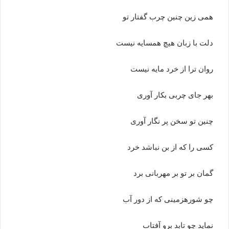
همى زین چنین چرب گفتار تو
دلت با زبان هیچ همسایه نیست
روان ترا از خرد مایه نیست‏
بهر جاى چربى بکار آورى
چنین تو سخن پر نگار آورى‏
کسى را که از بن نباشد خرد
گمان بر تو بر مهربانى برد
چو شوره‏زمینى که از دور آب
نماید چو تابد برو آفتاب‏