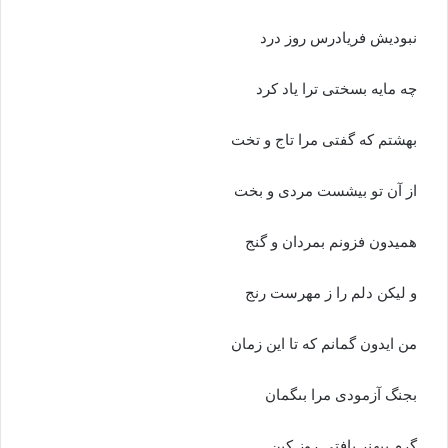
نبودیش فریادرس روز درد
چه مایه بسختى ترا یاد کرد
بهشتم که گفتى مرا تاج و تخت
از آن تو بیشست مردى و بخت‏
همیدون فزونم بمردان و گنج
و لیکن دلم را ز مهرست رنج‏
من ایدون گمانم که تا این زمان
بجنگ آزمودى مرا بى‏گمان‏
گرم بى‏هنر یافتى روز کین