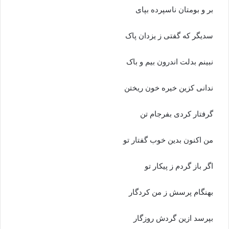
بر و بومتان ناسپرده بپاى‏
سدیگر که گفتى ز یزدان پاک
نبینم بدلت اندرون بیم و باک‏
ندانى کزین خیره خون ریختن
گرفتار کردى بفرجام تن‏
من اکنون بدین خوب گفتار تو
اگر باز گردم ز پیکار تو
بهنگام پرسش ز من کردگار
بپرسد ازین گردش روزگار