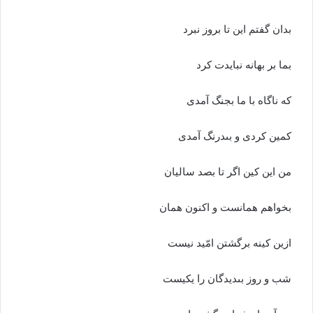
بدان گفتم این تا بروز نبرد
بما بر بهانه نبایدت کرد
که ناگاه با ما بجنگ آمدى
کمین کردى و بى‏درنگ آمدى‏
من این کین اگر تا بصد سالیان
بخواهم همانست و اکنون همان‏
ازین کینه برگشتن امّید نیست
شب و روز بى‏دیدگان را یکیست‏