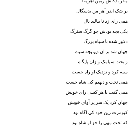
مگر بدکنش ریمن آهرمنا
بر شک اندر آهر من بدسگال
همى راى زد تا ببالید بال
یکى بچه بودش چو گرگ سترگ
دلاور شده با سپاه بزرگ‏
جهان شد بر ان دیو بچه سیاه
ز بخت سیامک و زان پایگاه‏
سپه کرد و نزدیک او راه جست
همى تخت و دیهیم کى شاه جست‏
همى گفت با هر کسى راى خویش
جهان کرد یک سر پر آواى خویش‏
کیومرث زین خود کى آگاه بود
که تخت مهى را جز او شاه بود