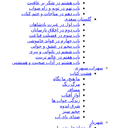
باب هشتم در شکر بر عافیت
باب نهم در توبه و راه صواب
باب دهم در مناجات و ختم کتاب
گلستان سعدی
باب اول در عبرت پادشاهان
باب دوم در اخلاق پارسایان
باب سوم در فضیلت قناعت
باب چهارم در فواید خاموشى
باب پنجم در عشق و جوانى
باب ششم در ناتوانى و پیرى
باب هفتم در عالم تربیت
باب هشتم در آداب صحبت و همنشنى
سهراب سپهری
هشت کتاب
ما هیچ، ما نگاه
مرگ رنگ
مسافر
آواز آفتاب
زندگی خواب ها
شرق اندوه
حجم سبز
صدای پای آب
شهریار
گزیده اشعار شهریار