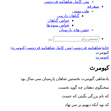
متن کامل شاهنامه فردوسی
متفرقه
طب سنتی
گیاهان دارویی
خواص گیاهان
خواص میوه ها
جشن های پارسیان
جستجو
برای
خانه
/
شاهنامه فردوسی
/
متن کامل شاهنامه فردوسی
/
كيومرث
/
کیومرث
كيومرث
کیومرث
پادشاهى گیومرت نخستین شاهان پارسیان سى سال بود
سخن‏گوى دهقان چه گوید نخست
که نام بزرگى بگیتى که جست‏
که بود آنکه دیهیم بر سر نهاد