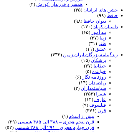
همسر و فرزندان کورش
(۴)
جشن های ایرانیان
(۴۵)
حافظ
(۹۸)
دیوان حافظ
(۹۸)
داستان کوتاه
(۱۳۰)
پند آموز
(۶۵)
زیبا
(۳۷)
طنز
(۳۱)
عشق
(۱۱)
زندگینامه بزرگان ایران زمین
(۴۳۳)
پزشکان
(۱۵)
خطاط
(۳۷)
خواننده
(۵)
روزنامه نگار
(۶)
ریاضیدان
(۱۴)
سیاستمداران
(۳)
شعرا
(۳۵۳)
عارف
(۱۴)
فیلسوف
(۹)
قرن
(۳۷۶)
پیش از اسلام
(۱)
قرن پنجم هجری – ۳۸۸ الی ۴۸۵ شمسی
(۲۹)
قرن چهارم هجری – ۲۹۱ الی ۳۸۸ شمسی
(۵۳)