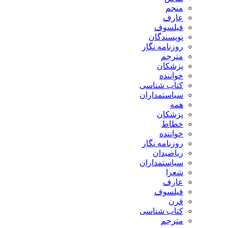
منجم
عارف
فیلسوف
نویسندگان
روزنامه نگار
مترجم
پزشکان
خواننده
کتاب شناسی
سیاستمداران
همه
پزشکان
خطاط
خواننده
روزنامه نگار
ریاضیدان
سیاستمداران
شعرا
عارف
فیلسوف
قرن
کتاب شناسی
مترجم