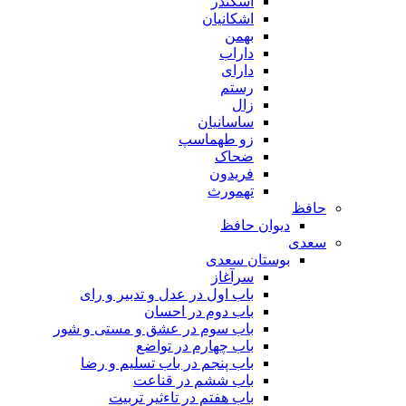
اسکندر
اشکانیان
بهمن
داراب
دارای
رستم
زال
ساسانیان
زو طهماسپ‏
ضحاک
فریدون
تهمورث
حافظ
دیوان حافظ
سعدی
بوستان سعدی
سرآغاز
باب اول در عدل و تدبیر و رای
باب دوم در احسان
باب سوم در عشق و مستی و شور
باب چهارم در تواضع
باب پنجم در باب تسلیم و رضا
باب ششم در قناعت
باب هفتم در تاءثیر تربیت