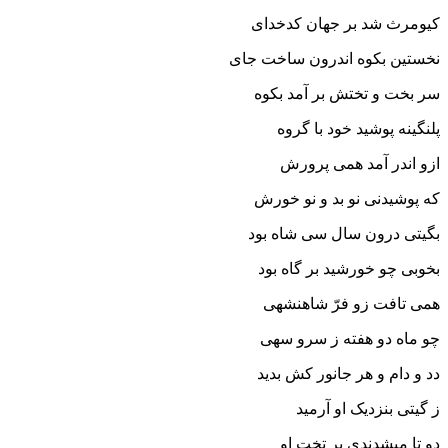
کیومرث شد بر جهان کدخداى
نخستین بکوه اندرون ساخت جاى‏
سر بخت و تختش بر آمد بکوه
پلنگینه پوشید خود با گروه‏
ازو اندر آمد همى پرورش
که پوشیدنى نو بد و نو خورش‏
بگیتى درون سال سى شاه بود
بخوبى چو خورشید بر گاه بود
همى تافت زو فرّ شاهنشهى
چو ماه دو هفته ز سرو سهى
دد و دام و هر جانور کش بدید
ز گیتى بنزدیک او آرمید
دو تا مى‏شدندى بر تخت او