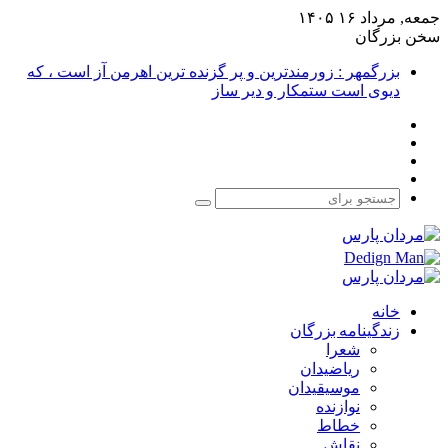
جمعه, مرداد ۱۶ ۱۴۰۵
سخن بزرگان
بزرگمهر : زورمندترین و پر گزنده ترین اهرمن آز است ، که
دیوی است ستمکار و دیر ساز
فیس
X
بوک
یوتیوب
اینستاگرام
جستجو
برای
خانه
زندگینامه بزرگان
شعرا
ریاضیدان
موسیقیدان
نوازنده
خطاط
نقاش