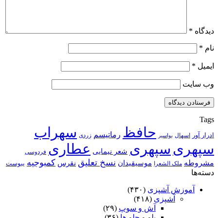
دیدگاه
*
نام
*
ایمیل
*
وب‌ سایت
Tags
حافظ
سهراب
رماتیسم
ادرار آور
اسهال
زردی
بواسیر
سپهری
سپهری
عطاری
شعر نیمایی
فردوسی
نسخ تعلیق
کمبوجیه
مشروطه
موسیقیدان
نقرس
یبوست
ملک الشعرا
دسته‌ها
آموزش آشپزی
(۴۳۰)
آشپزی
(۴۱۸)
آش و سوپ
(۲۹)
پلو و چلو ها
(۳۶)