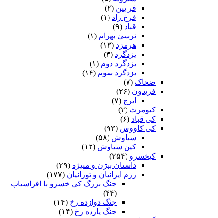
فرایین
(۲)
فرخ زاد
(۱)
قباد
(۹)
نرسئ بهرام‏
(۱)
هرمزد
(۱۳)
یزدگرد
(۳)
یزدگرد دوم
(۱)
یزدگرد سوم
(۱۴)
ضحاک
(۷)
فریدون
(۲۶)
ایرج
(۷)
کیومرث
(۲)
کی قباد
(۶)
کی کاووس
(۹۳)
سیاوش
(۵۸)
کین سیاوش
(۱۳)
کیخسرو
(۲۵۴)
داستان بیژن و منیژه
(۲۹)
رزم ایرانیان و تورانیان
(۱۷۷)
جنگ بزرگ کی خسرو با افراسیاب
(۴۴)
جنگ دوازده رخ
(۱۴)
جنگ یازده رخ
(۱۴)