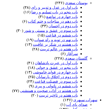
بوستان سعدی
(۲۳۶)
باب اول در عدل و تدبیر و رای
(۳۸)
باب پنجم در باب تسلیم و رضا
(۱۶)
باب چهارم در تواضع
(۳۱)
باب دهم در مناجات و ختم کتاب
(۶)
باب دوم در احسان
(۳۳)
باب سوم در عشق و مستی و شور
(۳۰)
باب ششم در قناعت
(۱۵)
باب نهم در توبه و راه صواب
(۱۹)
باب هشتم در شکر بر عافیت
(۱۳)
باب هفتم در عالم تربیت
(۲۸)
سرآغاز
(۶)
گلستان سعدی
(۲۲۸)
باب اول در عبرت پادشاهان
(۴۱)
باب پنجم در عشق و جوانى
(۱۸)
باب چهارم در فواید خاموشى
(۱۳)
باب دوم در اخلاق پارسایان
(۲۵)
باب سوم در فضیلت قناعت
(۲۴)
باب ششم در ناتوانى و پیرى
(۹)
باب هشتم در آداب صحبت و همنشنى
(۷۷)
باب هفتم در تاءثیر تربیت
(۲۰)
سهراب سپهری
(۱۳۶)
صدای پای آب
(۱)