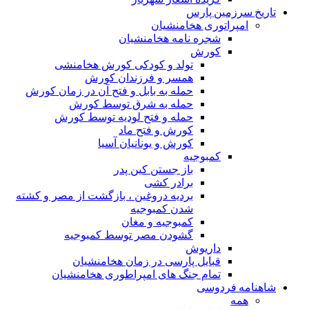
تاریخ سرزمین پارس
امپراتوری هخامنشیان
شجره نامه هخامنشیان
کورش
تولد و کودکی کورش هخامنشی
همسر و فرزندان کورش
حمله به بابل و فتح آن در زمان کورش
حمله به شرق توسط کورش
حمله و فتح لودیه توسط کورش
کورش و فتح ماد
کورش و یونانیان آسیا
کمبوجیه
باز جستن کین پدر
برادر کشی
بردیه دروغین ، بازگشت از مصر و کشته
شدن کمبوجیه
کمبوجیه و مغان
گشودن مصر توسط کمبوجیه
داریوش
قبایل پارسی در زمان هخامنشیان
تمام جنگ های امپراطوری هخامنشیان
شاهنامه فردوسی
همه