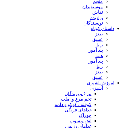
منجم
موسیقیدان
نقاش
نوازنده
نویسندگان
داستان کوتاه
طنز
عشق
زیبا
پند آموز
همه
پند آموز
زیبا
طنز
عشق
آموزش آشپزی
آشپزی
مرغ و پرندگان
تخم مرغ و املت
کوفته ، کوکو و دلمه
غذاهای فرنگی
خوراک
آش و سوپ
غذاهای رژیمی