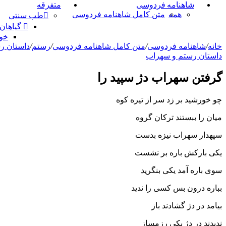
شاهنامه فردوسی
متفرقه
همه
متن کامل شاهنامه فردوسی
طب سنتی
گیاهان
خو
خانه
/
شاهنامه فردوسی
/
متن کامل شاهنامه فردوسی
/
رستم
/
داستان ر
داستان رستم و سهراب
گرفتن سهراب دژ سپید را
چو خورشید بر زد سر از تیره کوه
میان را ببستند ترکان گروه‏
سپهدار سهراب نیزه بدست
یکى بارکش باره بر نشست‏
سوى باره آمد یکى بنگرید
بباره درون بس کسى را ندید
بیامد در دژ گشادند باز
ندیدند در دژ یکى رزمساز