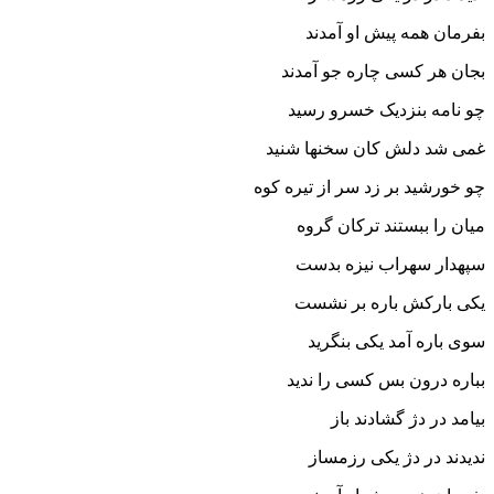
بفرمان همه پیش او آمدند
بجان هر کسى چاره جو آمدند
چو نامه بنزدیک خسرو رسید
غمى شد دلش کان سخنها شنید
چو خورشید بر زد سر از تیره کوه
میان را ببستند ترکان گروه‏
سپهدار سهراب نیزه بدست
یکى بارکش باره بر نشست‏
سوى باره آمد یکى بنگرید
بباره درون بس کسى را ندید
بیامد در دژ گشادند باز
ندیدند در دژ یکى رزمساز