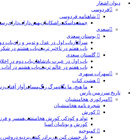
دیوان اشعار
فردوسی
شاهنامه فردوسی
جمشید
اسکندر
اشکانیان
بهمن
داراب
دارای
رست
سعدی
بوستان سعدی
سرآغاز
باب اول در عدل و تدبیر و رای
باب دو
باب هفتم در تاءثیر تربیت
باب هشتم در شکر 
گلستان سعدی
باب اول در عبرت پادشاهان
باب دوم در اخلا
باب هفتم در عالم تربیت
باب هشتم در آداب
سهراب سپهری
هشت کتاب
ما هیچ، ما نگاه
مرگ رنگ
مسافر
آواز آفتاب
زن
تاریخ سرزمین پارس
امپراتوری هخامنشیان
شجره نامه هخامنشیان
کورش
تولد و کودکی کورش هخامنشی
همسر و فرز
کورش و یونانیان آسیا
کمبوجیه
باز جستن کین پدر
برادر کشی
بردیه دروغین 