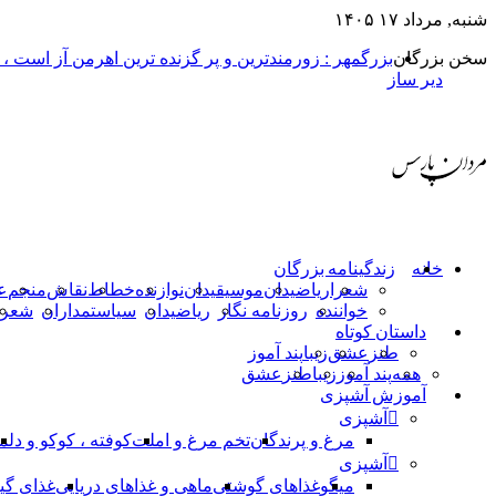
شنبه, مرداد ۱۷ ۱۴۰۵
سخن بزرگان
بزرگمهر : زورمندترین و پر گزنده ترین اهرمن آز است ،
دیر ساز
خانه
زندگینامه بزرگان
شعرا
ریاضیدان
موسیقیدان
نوازنده
خطاط
نقاش
منجم
ع
خواننده
روزنامه نگار
ریاضیدان
سیاستمداران
شعرا
داستان کوتاه
طنز
عشق
زیبا
پند آموز
همه
پند آموز
زیبا
طنز
عشق
آموزش آشپزی
آشپزی
مرغ و پرندگان
تخم مرغ و املت
کوفته ، کوکو و دلم
آشپزی
میگو
غذاهای گوشتی
ماهی و غذاهای دریایی
غذای گی