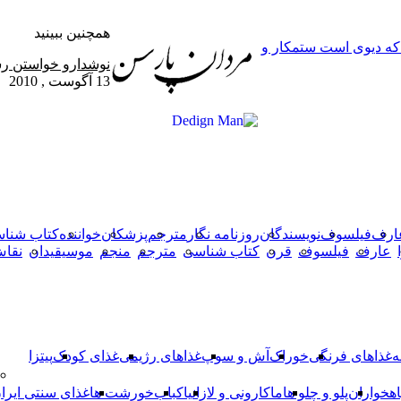
همچنین ببینید
 که دیوی است ستمکار و
بستن
نوشدارو خواستن رس
13 آگوست , 2010
X
وایبر
فیس
دکمه
واتس
تلگرام
آپ
بوک
بازگشت
به
بالا
ارف
فیلسوف
نویسندگان
روزنامه نگار
مترجم
پزشکان
خواننده
کتاب شنا
عارف
فیلسوف
قرن
کتاب شناسی
مترجم
منجم
موسیقیدان
نقا
ه
غذاهای فرنگی
خوراک
آش و سوپ
غذاهای رژیمی
غذای کودک
پیتزا
اهخواران
پلو و چلو ها
ماکارونی و لازانیا
کباب
خورشت ها
غذای سنتی ایرا