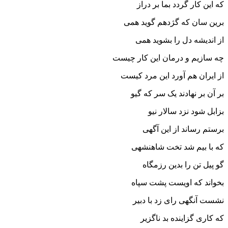
که این کار گردد بما بر دراز
برین سان که گژدهم گوید همى
از اندیشه دل را بشوید همى‏
چه سازیم و درمان این کار چیست
از ایران هم آورد این مرد کیست‏
بر آن بر نهادند یک سر که گیو
بزابل شود نزد سالار نیو
برستم رساند از این آگهى
که با بیم شد تخت شاهنشهى‏
گو پیل تن را بدین رزمگاه
بخواند که اویست پشت سپاه‏
نشست آنگهى راى زد با دبیر
که کارى گزاینده بد ناگزیر