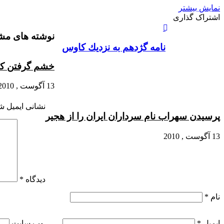
نمایش بیشتر
X
چاپ
فیس
واتس
تلگرام
لینکدین
اشتراک
اشتراک گذاری
آپ
بوک
گذاری
نوشته های مشا
از
طریق
نامه گژدهم به نزديك كاوس‏
ایمیل
خشم گرفتن کا
13 آگوست , 2010
نشانی ایمیل ش
پرسیدن سهراب نام سرداران ایران را از هجیر
13 آگوست , 2010
دیدگاه
*
نام
*
ایمیل
*
وب‌ سایت