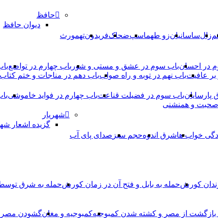
حافظ
دیوان حافظ
م
زال
ساسانیان
زو طهماسپ‏
ضحاک
فریدون
تهمورث
م در احسان
باب سوم در عشق و مستی و شور
باب چهارم در تواضع
باب
بر عافیت
باب نهم در توبه و راه صواب
باب دهم در مناجات و ختم کتاب
ق پارسایان
باب سوم در فضیلت قناعت
باب چهارم در فواید خاموشى
باب
 صحبت و همنشنى
شهریار
گزیده اشعار شهر
دگی خواب ها
شرق اندوه
حجم سبز
صدای پای آب
ندان کورش
حمله به بابل و فتح آن در زمان کورش
حمله به شرق توس
، بازگشت از مصر و کشته شدن کمبوجیه
کمبوجیه و مغان
گشودن مصر ت