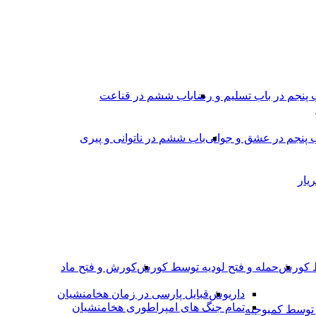
 پنجم در باب تسلیم و رضا
باب ششم در قناعت
 پنجم در عشق و جوانى
باب ششم در ناتوانى و پیرى
یار
ط کورش
حمله و فتح لودیه توسط کورش
کورش و فتح ماد
داریوش
قبایل پارسی در زمان هخامنشیان
تمام جنگ های امپراطوری هخامنشیان
وسط کمبوجیه