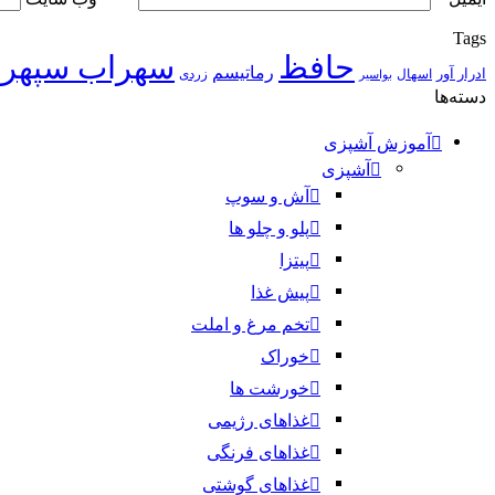
Tags
حافظ
سهراب سپهر
رماتیسم
ادرار آور
اسهال
زردی
بواسیر
دسته‌ها
آموزش آشپزی
آشپزی
آش و سوپ
پلو و چلو ها
پیتزا
پیش غذا
تخم مرغ و املت
خوراک
خورشت ها
غذاهای رژیمی
غذاهای فرنگی
غذاهای گوشتی