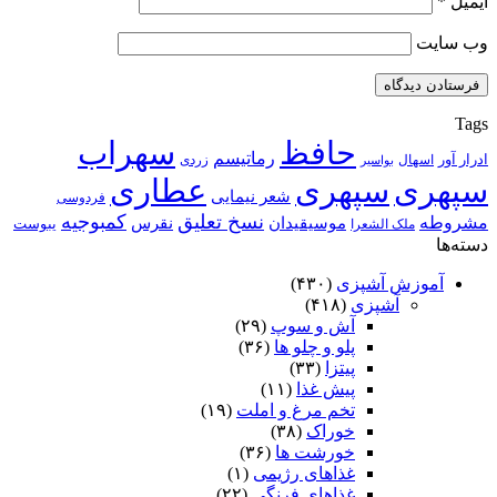
ایمیل
*
وب‌ سایت
Tags
حافظ
سهراب
رماتیسم
ادرار آور
اسهال
زردی
بواسیر
سپهری
سپهری
عطاری
شعر نیمایی
فردوسی
نسخ تعلیق
کمبوجیه
مشروطه
موسیقیدان
نقرس
یبوست
ملک الشعرا
دسته‌ها
آموزش آشپزی
(۴۳۰)
آشپزی
(۴۱۸)
آش و سوپ
(۲۹)
پلو و چلو ها
(۳۶)
پیتزا
(۳۳)
پیش غذا
(۱۱)
تخم مرغ و املت
(۱۹)
خوراک
(۳۸)
خورشت ها
(۳۶)
غذاهای رژیمی
(۱)
غذاهای فرنگی
(۲۲)