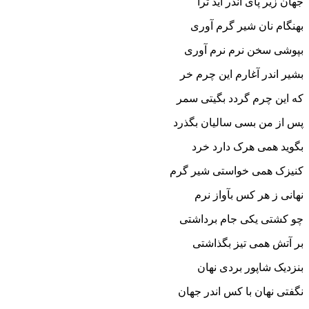
جهان زیر پاى اندر آید ترا
بهنگام نان شیر گرم آورى
بپوشى سخن نرم نرم آورى‏
بشیر اندر آغارم این چرم خر
که این چرم گردد بگیتى سمر
پس از من بسى سالیان بگذرد
بگوید همى هرک دارد خرد
کنیزک همى خواستى شیر گرم
نهانى ز هر کس بآواز نرم‏
چو کشتى یکى جام برداشتى
بر آتش همى تیز بگذاشتى‏
بنزدیک شاپور بردى نهان
نگفتى نهان با کس اندر جهان‏