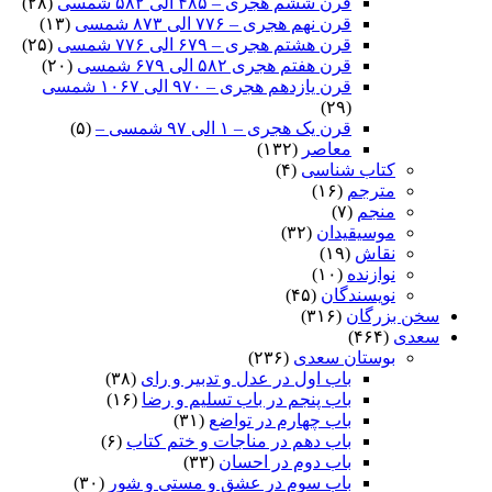
قرن ششم هجری – ۴۸۵ الی ۵۸۲ شمسی
(۲۸)
قرن نهم هجری – ۷۷۶ الی ۸۷۳ شمسی
(۱۳)
قرن هشتم هجری – ۶۷۹ الی ۷۷۶ شمسی
(۲۵)
قرن هفتم هجری ۵۸۲ الی ۶۷۹ شمسی
(۲۰)
قرن یازدهم هجری – ۹۷۰ الی ۱۰۶۷ شمسی
(۲۹)
قرن یک هجری – ۱ الی ۹۷ شمسی –
(۵)
معاصر
(۱۳۲)
کتاب شناسی
(۴)
مترجم
(۱۶)
منجم
(۷)
موسیقیدان
(۳۲)
نقاش
(۱۹)
نوازنده
(۱۰)
نویسندگان
(۴۵)
سخن بزرگان
(۳۱۶)
سعدی
(۴۶۴)
بوستان سعدی
(۲۳۶)
باب اول در عدل و تدبیر و رای
(۳۸)
باب پنجم در باب تسلیم و رضا
(۱۶)
باب چهارم در تواضع
(۳۱)
باب دهم در مناجات و ختم کتاب
(۶)
باب دوم در احسان
(۳۳)
باب سوم در عشق و مستی و شور
(۳۰)