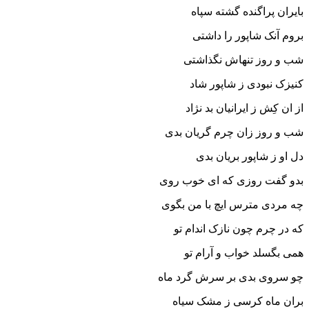
بایران پراگنده گشته سپاه‏
بروم آنک شاپور را داشتى
شب و روز تنهاش نگذاشتى‏
کنیزک نبودى ز شاپور شاد
از ان کِش ز ایرانیان بد نژاد
شب و روز زان چرم گریان بدى
دل او ز شاپور بریان بدى‏
بدو گفت روزى که اى خوب روى
چه مردى مترس ایچ با من بگوى‏
که در چرم چون نازک اندام تو
همى بگسلد خواب و آرام تو
چو سروى بدى بر سرش گرد ماه
بران ماه کرسى ز مشک سیاه‏