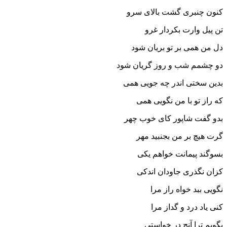
کنون چنبرى گشت بالاى سرو
تن پیل وارت بکردار غرو
دل من همى بر تو بریان شود
دو چشمم شب و روز گریان شود
بدین سختى اندر چه جویى همى
که راز تو با من نگویى همى‏
بدو گفت شاپور کاى خوب چهر
گرت هیچ بر من بجنبید مهر
بسوگند پیمانت خواهم یکى
کزان نگذرى جاودان اندکى‏
نگویى ببد خواه راز مرا
کنى یاد درد و گداز مرا
بگویم ترا آنچ در خواستى