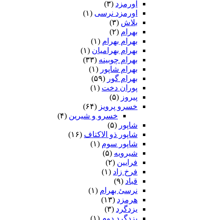
اورمزد
(۳)
اورمزد نرسى‏
(۱)
بلاش
(۳)
بهرام
(۲)
بهرام بهرام
(۱)
بهرام بهرامیان‏
(۱)
بهرام چوبینه
(۳۳)
بهرام شاپور
(۱)
بهرام گور
(۵۹)
پوران دخت
(۱)
پیروز
(۵)
خسرو پرویز
(۶۴)
خسرو و شیرین
(۴)
شاپور
(۵)
شاپور ذو الاکتاف
(۱۶)
شاپور سوم‏
(۱)
شیرویه
(۵)
فرایین
(۲)
فرخ زاد
(۱)
قباد
(۹)
نرسئ بهرام‏
(۱)
هرمزد
(۱۳)
یزدگرد
(۳)
یزدگرد دوم
(۱)