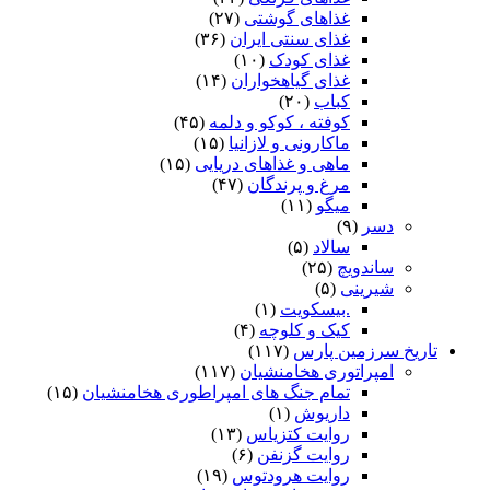
غذاهای گوشتی
(۲۷)
غذای سنتی ایران
(۳۶)
غذای کودک
(۱۰)
غذای گیاهخواران
(۱۴)
کباب
(۲۰)
کوفته ، کوکو و دلمه
(۴۵)
ماکارونی و لازانیا
(۱۵)
ماهی و غذاهای دریایی
(۱۵)
مرغ و پرندگان
(۴۷)
میگو
(۱۱)
دسر
(۹)
سالاد
(۵)
ساندویچ
(۲۵)
شیرینی
(۵)
.بیسکویت
(۱)
کیک و کلوچه
(۴)
تاریخ سرزمین پارس
(۱۱۷)
امپراتوری هخامنشیان
(۱۱۷)
تمام جنگ های امپراطوری هخامنشیان
(۱۵)
داریوش
(۱)
روایت کتزیاس
(۱۳)
روایت گزنفن
(۶)
روایت هرودتوس
(۱۹)