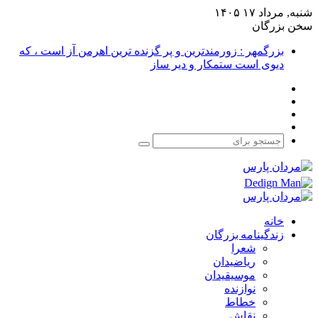
شنبه, مرداد ۱۷ ۱۴۰۵
سخن بزرگان
بزرگمهر : زورمندترین و پر گزنده ترین اهرمن آز است ، که
دیوی است ستمکار و دیر ساز
فیس
X
بوک
یوتیوب
اینستاگرام
جستجو
برای
خانه
زندگینامه بزرگان
شعرا
ریاضیدان
موسیقیدان
نوازنده
خطاط
نقاش