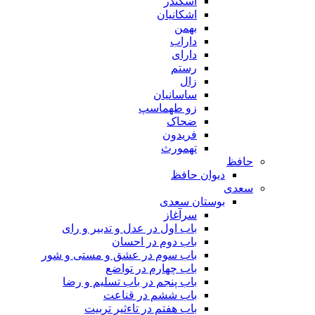
اسکندر
اشکانیان
بهمن
داراب
دارای
رستم
زال
ساسانیان
زو طهماسپ‏
ضحاک
فریدون
تهمورث
حافظ
دیوان حافظ
سعدی
بوستان سعدی
سرآغاز
باب اول در عدل و تدبیر و رای
باب دوم در احسان
باب سوم در عشق و مستی و شور
باب چهارم در تواضع
باب پنجم در باب تسلیم و رضا
باب ششم در قناعت
باب هفتم در تاءثیر تربیت