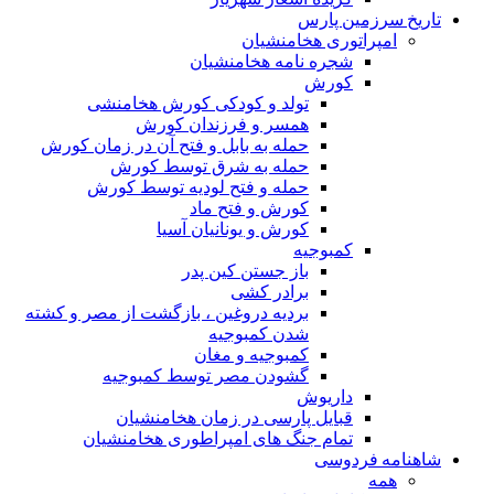
تاریخ سرزمین پارس
امپراتوری هخامنشیان
شجره نامه هخامنشیان
کورش
تولد و کودکی کورش هخامنشی
همسر و فرزندان کورش
حمله به بابل و فتح آن در زمان کورش
حمله به شرق توسط کورش
حمله و فتح لودیه توسط کورش
کورش و فتح ماد
کورش و یونانیان آسیا
کمبوجیه
باز جستن کین پدر
برادر کشی
بردیه دروغین ، بازگشت از مصر و کشته
شدن کمبوجیه
کمبوجیه و مغان
گشودن مصر توسط کمبوجیه
داریوش
قبایل پارسی در زمان هخامنشیان
تمام جنگ های امپراطوری هخامنشیان
شاهنامه فردوسی
همه