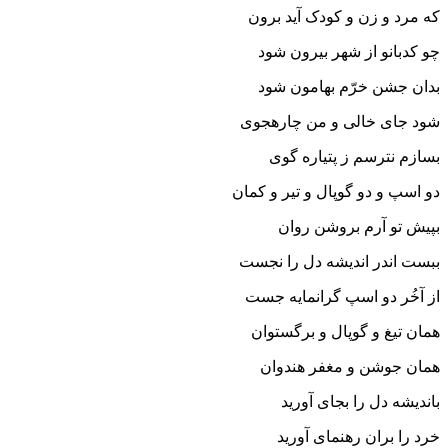
که مرد و زن و کودک آید برون‏
چو کدبانو از شهر بیرون شود
بدان جشن خرّم بهامون شود
شود جاى خالى و من چاره‏جوى
بسازم نترسم ز پتیاره گوى‏
دو اسپ و دو گوپال و تیر و کمان
بپیش تو آرم بروشن روان‏
ببست اندر اندیشه دل را نجست
از آخُر دو اسپ گرانمایه جست‏
همان تیغ و گوپال و برگستوان
همان جوشن و مغفر هندوان‏
باندیشه دل را بجاى آورید
خرد را بران رهنماى آورید