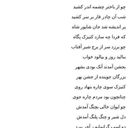
چو از باختر چشمه اندر کشید
شب آن چادر قار بر سر کشید
پر اندیشه شد جان شاپور شاه
که فردا چه سازد کنیزک پگاه‏
چو برزد سر از برج شیر آفتاب
ببالید روز و بپالود خواب‏
بجشن آمدند آنک بودى بشهر
بزرگان جوینده از جشن بهر
کنیزک سوى چاره بنهاد روى
چنانچون بود مردم چاره جوى‏
چو ایوان خالى بچنگ آمدش
دل شیر و چنگ پلنگ آمدش‏
دو اسپ گرانمایه ز آخر ببرد