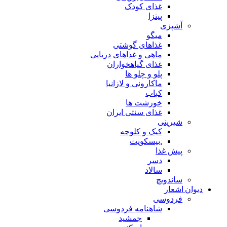
غذای کودک
پیتزا
آشپزی
میگو
غذاهای گوشتی
ماهی و غذاهای دریایی
غذای گیاهخواران
پلو و چلو ها
ماکارونی و لازانیا
کباب
خورشت ها
غذای سنتی ایران
شیرینی
کیک و کلوچه
.بیسکویت
پیش غذا
دسر
سالاد
ساندویچ
دیوان اشعار
فردوسی
شاهنامه فردوسی
جمشید