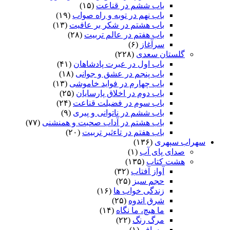
باب ششم در قناعت
(۱۵)
باب نهم در توبه و راه صواب
(۱۹)
باب هشتم در شکر بر عافیت
(۱۳)
باب هفتم در عالم تربیت
(۲۸)
سرآغاز
(۶)
گلستان سعدی
(۲۲۸)
باب اول در عبرت پادشاهان
(۴۱)
باب پنجم در عشق و جوانى
(۱۸)
باب چهارم در فواید خاموشى
(۱۳)
باب دوم در اخلاق پارسایان
(۲۵)
باب سوم در فضیلت قناعت
(۲۴)
باب ششم در ناتوانى و پیرى
(۹)
باب هشتم در آداب صحبت و همنشنى
(۷۷)
باب هفتم در تاءثیر تربیت
(۲۰)
سهراب سپهری
(۱۳۶)
صدای پای آب
(۱)
هشت کتاب
(۱۳۵)
آواز آفتاب
(۳۲)
حجم سبز
(۲۵)
زندگی خواب ها
(۱۶)
شرق اندوه
(۲۵)
ما هیچ، ما نگاه
(۱۴)
مرگ رنگ
(۲۲)
مسافر
(۱)