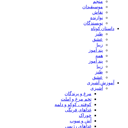
منجم
موسیقیدان
نقاش
نوازنده
نویسندگان
داستان کوتاه
طنز
عشق
زیبا
پند آموز
همه
پند آموز
زیبا
طنز
عشق
آموزش آشپزی
آشپزی
مرغ و پرندگان
تخم مرغ و املت
کوفته ، کوکو و دلمه
غذاهای فرنگی
خوراک
آش و سوپ
غذاهای رژیمی