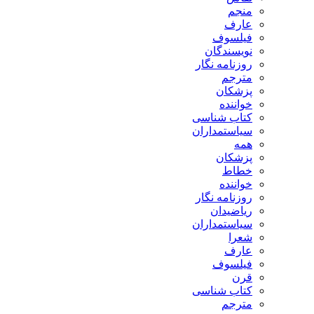
منجم
عارف
فیلسوف
نویسندگان
روزنامه نگار
مترجم
پزشکان
خواننده
کتاب شناسی
سیاستمداران
همه
پزشکان
خطاط
خواننده
روزنامه نگار
ریاضیدان
سیاستمداران
شعرا
عارف
فیلسوف
قرن
کتاب شناسی
مترجم