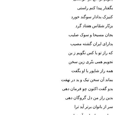
بگفتار پیدا کنم راستى‏
کنیزک بدادار سوگند خورد
بزنّار شمّاس هفتاد گرد
بجان مسیحا و سوک صلیب
بداراى ایران گشته مصیب‏
که راز تو با کس نگویم ز بن
نجویم همى بتّرى زین سخن‏
همه راز شاپور با او بگفت
بماند آن سخن نیک و بد در نهفت‏
بدو گفت اکنون چو فرمان دهى
بدین راز من دل گروگان دهى‏
سر از بانوان برتر آید ترا