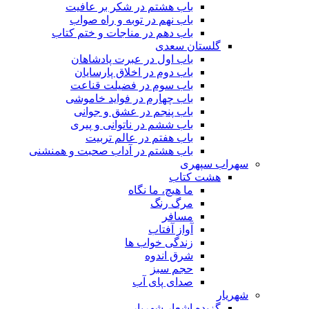
باب هشتم در شکر بر عافیت
باب نهم در توبه و راه صواب
باب دهم در مناجات و ختم کتاب
گلستان سعدی
باب اول در عبرت پادشاهان
باب دوم در اخلاق پارسایان
باب سوم در فضیلت قناعت
باب چهارم در فواید خاموشى
باب پنجم در عشق و جوانى
باب ششم در ناتوانى و پیرى
باب هفتم در عالم تربیت
باب هشتم در آداب صحبت و همنشنى
سهراب سپهری
هشت کتاب
ما هیچ، ما نگاه
مرگ رنگ
مسافر
آواز آفتاب
زندگی خواب ها
شرق اندوه
حجم سبز
صدای پای آب
شهریار
گزیده اشعار شهریار