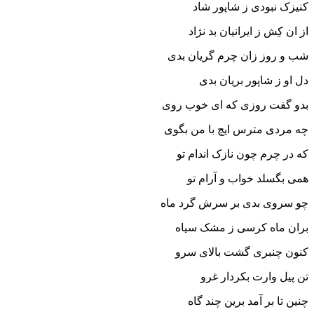
کنیزک نبودى ز شاپور شاد
از ان کِش ز ایرانیان بد نژاد
شب و روز زان چرم گریان بدى
دل او ز شاپور بریان بدى‏
بدو گفت روزى که اى خوب روى
چه مردى مترس ایچ با من بگوى‏
که در چرم چون نازک اندام تو
همى بگسلد خواب و آرام تو
چو سروى بدى بر سرش گرد ماه
بران ماه کرسى ز مشک سیاه‏
کنون چنبرى گشت بالاى سرو
تن پیل وارت بکردار غرو
چنین تا بر آمد برین چند گاه