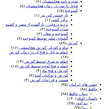
شجره نامه هخامنشیان
(۶)
قبایل پارسی در زمان هخامنشیان
(۸)
کمبوجیه
(۱۵)
باز جستن کین پدر
(۱)
برادر کشی
(۱)
بردیه دروغین ، بازگشت از مصر و کشته
شدن کمبوجیه
(۲)
کمبوجیه و مغان
(۲)
گشودن مصر توسط کمبوجیه
(۸)
کورش
(۸۹)
تولد و کودکی کورش هخامنشی
(۱۶)
حمله به بابل و فتح آن در زمان کورش
(۱۸)
حمله به شرق توسط کورش
(۱۴)
حمله و فتح لودیه توسط کورش
(۱۸)
کورش و فتح ماد
(۴)
کورش و یونانیان آسیا
(۷)
همسر و فرزندان کورش
(۴)
جشن های ایرانیان
(۴۵)
حافظ
(۹۸)
دیوان حافظ
(۹۸)
داستان کوتاه
(۱۳۰)
پند آموز
(۶۵)
زیبا
(۳۷)