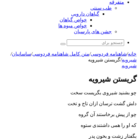
متفرقه
طب سنتی
گیاهان دارویی
خواص گیاهان
خواص میوه ها
جشن های پارسیان
جستجو
برای
خانه
/
شاهنامه فردوسی
/
متن کامل شاهنامه فردوسی
/
ساسانیان
/
شيرويه
/
گریستن شیرویه
شيرويه
گریستن شیرویه
چو بشنید شیروى بگریست سخت
دلش گشت ترسان ازان تاج و تخت‏
چو از پیش برخاستند آن گروه
که او را همى داشتندى ستوه‏
بگفتار زشت و بخون پدر