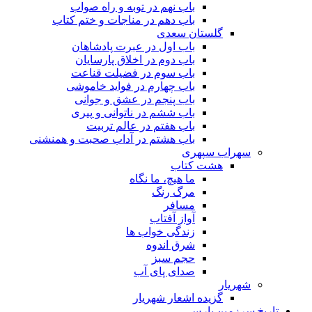
باب نهم در توبه و راه صواب
باب دهم در مناجات و ختم کتاب
گلستان سعدی
باب اول در عبرت پادشاهان
باب دوم در اخلاق پارسایان
باب سوم در فضیلت قناعت
باب چهارم در فواید خاموشى
باب پنجم در عشق و جوانى
باب ششم در ناتوانى و پیرى
باب هفتم در عالم تربیت
باب هشتم در آداب صحبت و همنشنى
سهراب سپهری
هشت کتاب
ما هیچ، ما نگاه
مرگ رنگ
مسافر
آواز آفتاب
زندگی خواب ها
شرق اندوه
حجم سبز
صدای پای آب
شهریار
گزیده اشعار شهریار
تاریخ سرزمین پارس