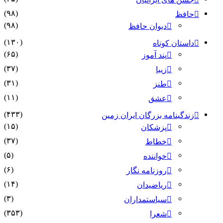
(۹۸)
حافظ
(۹۸)
دیوان حافظ
(۱۳۰)
داستان کوتاه
(۶۵)
پند آموز
(۳۷)
زیبا
(۳۱)
طنز
(۱۱)
عشق
(۴۳۳)
زندگینامه بزرگان ایران زمین
(۱۵)
پزشکان
(۳۷)
خطاط
(۵)
خواننده
(۶)
روزنامه نگار
(۱۴)
ریاضیدان
(۳)
سیاستمداران
(۳۵۳)
شعرا