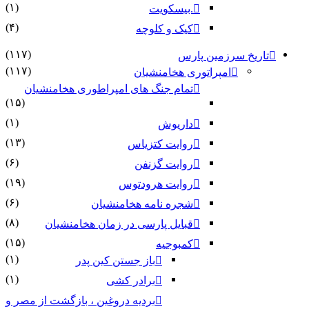
(۱)
.بیسکویت
(۴)
کیک و کلوچه
(۱۱۷)
تاریخ سرزمین پارس
(۱۱۷)
امپراتوری هخامنشیان
تمام جنگ های امپراطوری هخامنشیان
(۱۵)
(۱)
داریوش
(۱۳)
روایت کتزیاس
(۶)
روایت گزنفن
(۱۹)
روایت هرودتوس
(۶)
شجره نامه هخامنشیان
(۸)
قبایل پارسی در زمان هخامنشیان
(۱۵)
کمبوجیه
(۱)
باز جستن کین پدر
(۱)
برادر کشی
بردیه دروغین ، بازگشت از مصر و