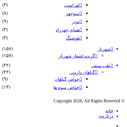
(۳)
لهراسب
(۸)
منوچهر
(۹)
نوذر
(۳)
هماى چهرزاد
(۳)
هوشنگ
(۱۵۷)
شهریار
(۱۵۷)
گزیده اشعار شهریار
(۲۲)
طب سنتی
(۲۲)
گیاهان دارویی
(۹)
خواص گیاهان
(۱۳)
خواص میوه ها
© Copyright 2026, All Rights Reserved
خانه
درباره‌ی
فیس