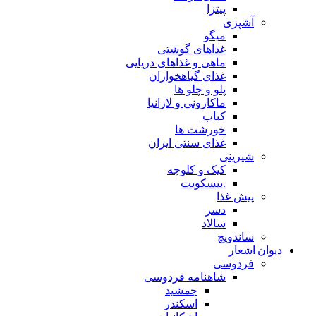
پیتزا
آشپزی
میگو
غذاهای گوشتی
ماهی و غذاهای دریایی
غذای گیاهخواران
پلو و چلو ها
ماکارونی و لازانیا
کباب
خورشت ها
غذای سنتی ایران
شیرینی
کیک و کلوچه
.بیسکویت
پیش غذا
دسر
سالاد
ساندویچ
دیوان اشعار
فردوسی
شاهنامه فردوسی
جمشید
اسکندر