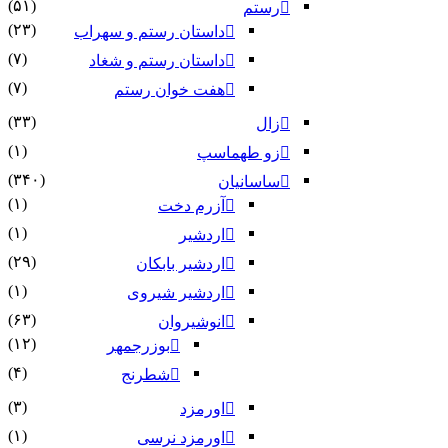
(۵۱)
رستم
(۲۳)
داستان رستم و سهراب
(۷)
داستان رستم و شغاد
(۷)
هفت خوان رستم‏
(۳۳)
زال
(۱)
زو طهماسپ‏
(۳۴۰)
ساسانیان
(۱)
آزرم دخت
(۱)
اردشیر
(۲۹)
اردشیر بابکان
(۱)
اردشیر شیروی
(۶۳)
انوشیروان
(۱۲)
بوزرجمهر
(۴)
شطرنج
(۳)
اورمزد
(۱)
اورمزد نرسى‏