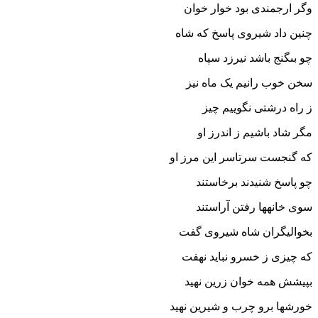
وگر ارجمندى بود خوار خوان‏
چنین داد شیروى پاسخ که شاه
چو بى‏گنج باشد نیرزد سپاه‏
سخن خوب رانیم یک ماه نیز
ز راه درشتى نگوییم چیز
مگر شاد باشیم ز اندرز او
که گنجست سرتاسر این مرز او
چو پاسخ شنیدند برخاستند
سوى خانه‏ها رفتن آراستند
بخوالیگران شاه شیروى گفت
که چیزى ز خسرو نباید نهفت‏
بپیشش همه خوان زرین نهید
خورشها برو چرب و شیرین نهید