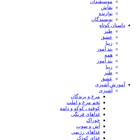
موسیقیدان
نقاش
نوازنده
نویسندگان
داستان کوتاه
طنز
عشق
زیبا
پند آموز
همه
پند آموز
زیبا
طنز
عشق
آموزش آشپزی
آشپزی
مرغ و پرندگان
تخم مرغ و املت
کوفته ، کوکو و دلمه
غذاهای فرنگی
خوراک
آش و سوپ
غذاهای رژیمی
غذای کودک