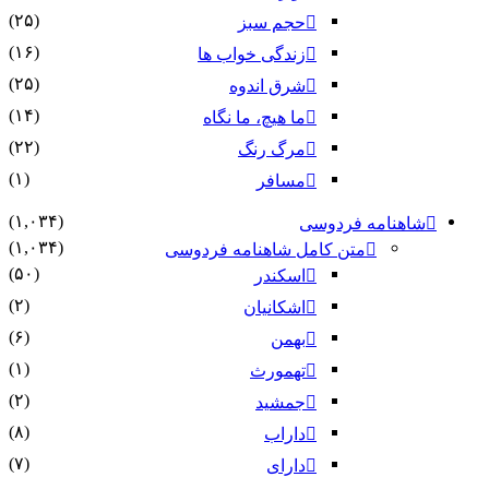
(۲۵)
حجم سبز
(۱۶)
زندگی خواب ها
(۲۵)
شرق اندوه
(۱۴)
ما هیچ، ما نگاه
(۲۲)
مرگ رنگ
(۱)
مسافر
(۱,۰۳۴)
شاهنامه فردوسی
(۱,۰۳۴)
متن کامل شاهنامه فردوسی
(۵۰)
اسکندر
(۲)
اشکانیان
(۶)
بهمن
(۱)
تهمورث
(۲)
جمشید
(۸)
داراب
(۷)
دارای