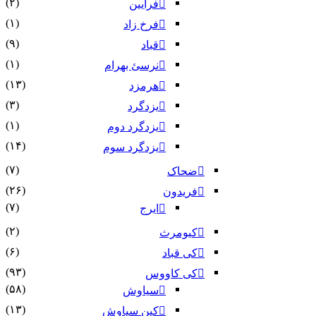
(۲)
فرایین
(۱)
فرخ زاد
(۹)
قباد
(۱)
نرسئ بهرام‏
(۱۳)
هرمزد
(۳)
یزدگرد
(۱)
یزدگرد دوم
(۱۴)
یزدگرد سوم
(۷)
ضحاک
(۲۶)
فریدون
(۷)
ایرج
(۲)
کیومرث
(۶)
کی قباد
(۹۳)
کی کاووس
(۵۸)
سیاوش
(۱۳)
کین سیاوش