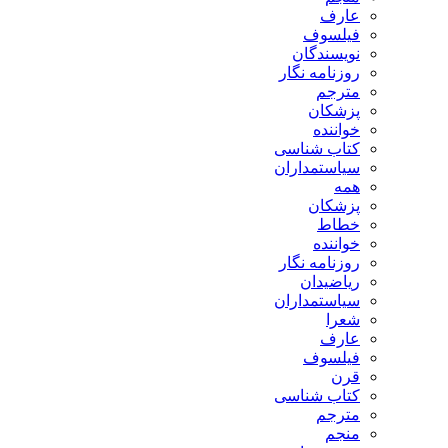
عارف
فیلسوف
نویسندگان
روزنامه نگار
مترجم
پزشکان
خواننده
کتاب شناسی
سیاستمداران
همه
پزشکان
خطاط
خواننده
روزنامه نگار
ریاضیدان
سیاستمداران
شعرا
عارف
فیلسوف
قرن
کتاب شناسی
مترجم
منجم