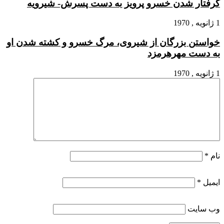
گرفتار شدن خسرو پرویز به دست پسرش- شیرویه
1 ژانویه , 1970
خواستن بزرگان از شیروى، مرگ خسرو و کشته شدن او
به دست مهرهرمزد
1 ژانویه , 1970
نام
*
ایمیل
*
وب‌ سایت