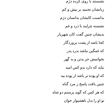
نشستند با روى کرده دژم
زبانشان نجنبید بر بیش و کم‏
بدانست کایشان بدانسان دژم
نشسته چرایند با درد و غم‏
بدیشان چنین گفت کان شهریار
کجا باشد از پشت پروردگار
که غمگین نباشد بدرد پدر
نخوانمش جز بدتن و بد گهر
نباید که دارد بدو کس امید
که او پوده تر باشد از پوده بید
چنین یافت پاسخ ز مرد گناه
که هر کس که گوید پرستم دو شاه‏
تو او را بدل ناهشیوار خوان