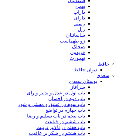
اشکانیان
بهمن
داراب
دارای
رستم
زال
ساسانیان
زو طهماسپ‏
ضحاک
فریدون
تهمورث
حافظ
دیوان حافظ
سعدی
بوستان سعدی
سرآغاز
باب اول در عدل و تدبیر و رای
باب دوم در احسان
باب سوم در عشق و مستی و شور
باب چهارم در تواضع
باب پنجم در باب تسلیم و رضا
باب ششم در قناعت
باب هفتم در تاءثیر تربیت
باب هشتم در شکر بر عافیت