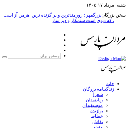
شنبه, مرداد ۱۷ ۱۴۰۵
سخن بزرگان
بزرگمهر : زورمندترین و پر گزنده ترین اهرمن آز است
، که دیوی است ستمکار و دیر ساز
فیس
X
بوک
یوتیوب
اینستاگرام
جست
برا
خانه
زندگینامه بزرگان
شعرا
ریاضیدان
موسیقیدان
نوازنده
خطاط
نقاش
منجم