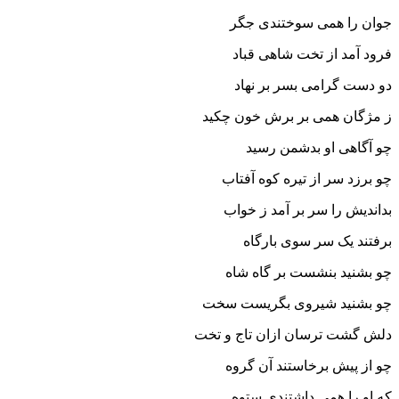
جوان را همى سوختندى جگر
فرود آمد از تخت شاهى قباد
دو دست گرامى بسر بر نهاد
ز مژگان همى بر برش خون چکید
چو آگاهى او بدشمن رسید
چو برزد سر از تیره کوه آفتاب
بداندیش را سر بر آمد ز خواب‏
برفتند یک سر سوى بارگاه
چو بشنید بنشست بر گاه شاه‏
چو بشنید شیروى بگریست سخت
دلش گشت ترسان ازان تاج و تخت‏
چو از پیش برخاستند آن گروه
که او را همى داشتندى ستوه‏