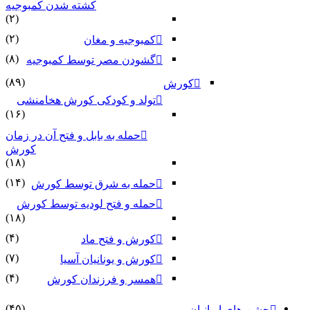
کشته شدن کمبوجیه
(۲)
(۲)
کمبوجیه و مغان
(۸)
گشودن مصر توسط کمبوجیه
(۸۹)
کورش
تولد و کودکی کورش هخامنشی
(۱۶)
حمله به بابل و فتح آن در زمان
کورش
(۱۸)
(۱۴)
حمله به شرق توسط کورش
حمله و فتح لودیه توسط کورش
(۱۸)
(۴)
کورش و فتح ماد
(۷)
کورش و یونانیان آسیا
(۴)
همسر و فرزندان کورش
(۴۵)
جشن های ایرانیان