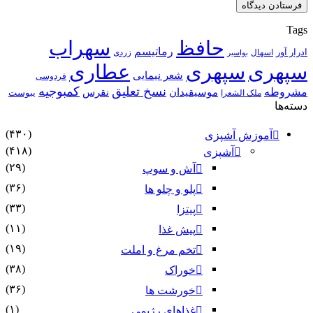
Tags
حافظ
سهراب
رماتیسم
ادرار آور
اسهال
زردی
بواسیر
سپهری
سپهری
عطاری
شعر نیمایی
فردوسی
نسخ تعلیق
کمبوجیه
مشروطه
موسیقیدان
نقرس
یبوست
ملک الشعرا
دسته‌ها
(۴۳۰)
آموزش آشپزی
(۴۱۸)
آشپزی
(۲۹)
آش و سوپ
(۳۶)
پلو و چلو ها
(۳۳)
پیتزا
(۱۱)
پیش غذا
(۱۹)
تخم مرغ و املت
(۳۸)
خوراک
(۳۶)
خورشت ها
(۱)
غذاهای رژیمی