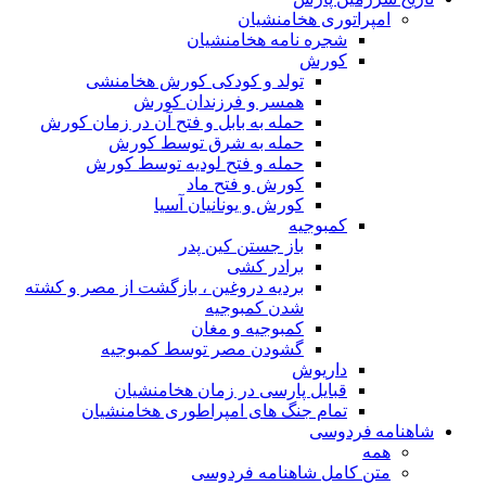
امپراتوری هخامنشیان
شجره نامه هخامنشیان
کورش
تولد و کودکی کورش هخامنشی
همسر و فرزندان کورش
حمله به بابل و فتح آن در زمان کورش
حمله به شرق توسط کورش
حمله و فتح لودیه توسط کورش
کورش و فتح ماد
کورش و یونانیان آسیا
کمبوجیه
باز جستن کین پدر
برادر کشی
بردیه دروغین ، بازگشت از مصر و کشته
شدن کمبوجیه
کمبوجیه و مغان
گشودن مصر توسط کمبوجیه
داریوش
قبایل پارسی در زمان هخامنشیان
تمام جنگ های امپراطوری هخامنشیان
شاهنامه فردوسی
همه
متن کامل شاهنامه فردوسی