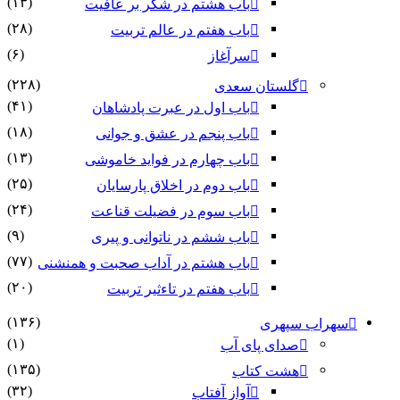
(۱۳)
باب هشتم در شکر بر عافیت
(۲۸)
باب هفتم در عالم تربیت
(۶)
سرآغاز
(۲۲۸)
گلستان سعدی
(۴۱)
باب اول در عبرت پادشاهان
(۱۸)
باب پنجم در عشق و جوانى
(۱۳)
باب چهارم در فواید خاموشى
(۲۵)
باب دوم در اخلاق پارسایان
(۲۴)
باب سوم در فضیلت قناعت
(۹)
باب ششم در ناتوانى و پیرى
(۷۷)
باب هشتم در آداب صحبت و همنشنى
(۲۰)
باب هفتم در تاءثیر تربیت
(۱۳۶)
سهراب سپهری
(۱)
صدای پای آب
(۱۳۵)
هشت کتاب
(۳۲)
آواز آفتاب