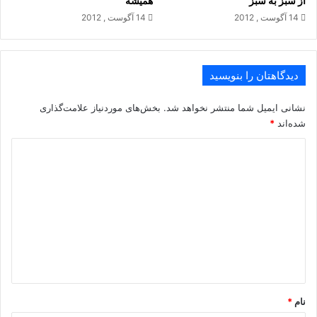
از سبز به سبز
همیشه
14 آگوست , 2012
14 آگوست , 2012
سایه‌هایی بی لک ،
گوشه‌ای روشن و پاک ،
دیدگاهتان را بنویسید
کودکان احساس ! جای بازی اینجاست .
نشانی ایمیل شما منتشر نخواهد شد.
بخش‌های موردنیاز علامت‌گذاری
شده‌اند
*
زندگی خالی نیست :
د
مهربانی هست ، سیب هست ، ایمان هست .
ی
د
آری
گ
ا
تا شقایق هست زندگی باید کرد .
ه
*
در دل من چیزی است ، مثل یک بیشه نور، مثل خواب دم صبح .
نام
*
و چنان بی تابم ، که دلم می‌خواهد