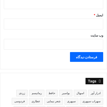
بدوم تا ته دشت ، بروم تا سر کوه .
ایمیل
*
دورها آوایی است ، که مرا می‌خواند .»
.
وب‌ سایت
سپهری
سهراب سپهری
عطاری
Tags
ادرار آور
اسهال
بواسیر
حافظ
رماتیسم
زردی
سهراب سپهری
سپهری
شعر نیمایی
عطاری
فردوسی