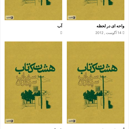
لب آبی
گیوه‌ها را کندم ، و نشستم ، پاها در آب :
واحه ای در لحظه
آب
14 آگوست , 2012
« من چه سبزم امروز
و چه اندازه تنم هوشیار است !
نکند اندوهی ، سر رسد از پس کوه .
چه کسی پشت درختان است ؟
هیچ ، می‌چرد گاوی در کرد .
ظهر تابستان است .
سایه‌ها می‌دانند ، که چه تابستانی است .