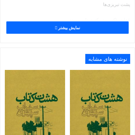
پشت تبریزی‌ها
غفلت پاکی بود ، که صدایم می‌زد .
نمایش بیشتر
پای نی‌زاری ماندم ، باد می‌آمد ، گوش دادم :
چه کسی با من ، حرف می‌زد ؟
نوشته های مشابه
سوسماری لغزید .
راه افتادم .
یونجه زاری سر راه ،
بعد جالیز خیار، بوته‌های گل رنگ
و فراموشی خاک .