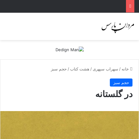
خانه
/
سهراب سپهری
/
هشت کتاب
/
حجم سبز
حجم سبز
در گلستانه