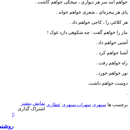
خواهم آمد سر هر دیواری ، میخکی خواهم کاشت .
پای هر پنجره‌ای ، شعری خواهم خواند .
هر کلاغی را ، کاجی خواهم داد .
مار را خواهم گفت : چه شکوهی دارد غوک !
آشتی خواهم داد .
آشنا خواهم کرد .
راه خواهم رفت .
نور خواهم خورد .
دوست خواهم داشت.
.
نمایش بیشتر
برچسب ها
سپهری
سهراب سپهری
عطاری
X
چاپ
فیس
واتس
تلگرام
لینکدین
اشتراک
اشتراک گذاری
آپ
بوک
گذاری
از
طریق
روشنی 