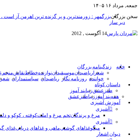
جمعه, مرداد ۱۶ ۱۴۰۵
سخن بزرگان
بزرگمهر : زورمندترین و پر گزنده ترین اهرمن آز است ،
دیر ساز
14 آگوست , 2012
خانه
زندگینامه بزرگان
شعرا
ریاضیدان
موسیقیدان
نوازنده
خطاط
نقاش
منجم
ع
خواننده
روزنامه نگار
ریاضیدان
سیاستمداران
شعرا
داستان کوتاه
طنز
عشق
زیبا
پند آموز
همه
پند آموز
زیبا
طنز
عشق
آموزش آشپزی
آشپزی
مرغ و پرندگان
تخم مرغ و املت
کوفته ، کوکو و دلم
آشپزی
میگو
غذاهای گوشتی
ماهی و غذاهای دریایی
غذای گی
دیوان اشعار