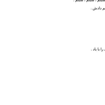
م دادش .
 با باد .