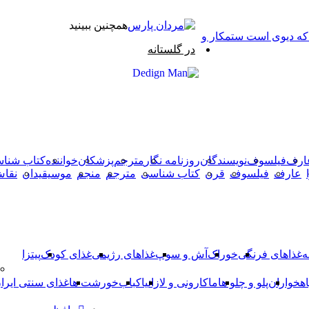
همچنین ببینید
 که دیوی است ستمکار و
بستن
در گلستانه
X
وایبر
فیس
دکمه
واتس
تلگرام
آپ
بوک
بازگشت
به
بالا
ارف
فیلسوف
نویسندگان
روزنامه نگار
مترجم
پزشکان
خواننده
کتاب شنا
عارف
فیلسوف
قرن
کتاب شناسی
مترجم
منجم
موسیقیدان
نقا
ه
غذاهای فرنگی
خوراک
آش و سوپ
غذاهای رژیمی
غذای کودک
پیتزا
اهخواران
پلو و چلو ها
ماکارونی و لازانیا
کباب
خورشت ها
غذای سنتی ایرا