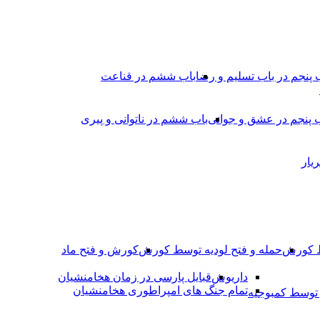
 پنجم در باب تسلیم و رضا
باب ششم در قناعت
 پنجم در عشق و جوانى
باب ششم در ناتوانى و پیرى
یار
ط کورش
حمله و فتح لودیه توسط کورش
کورش و فتح ماد
داریوش
قبایل پارسی در زمان هخامنشیان
تمام جنگ های امپراطوری هخامنشیان
وسط کمبوجیه