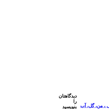
دیدگاهتان
را
، من، گل، آب
بنویسید