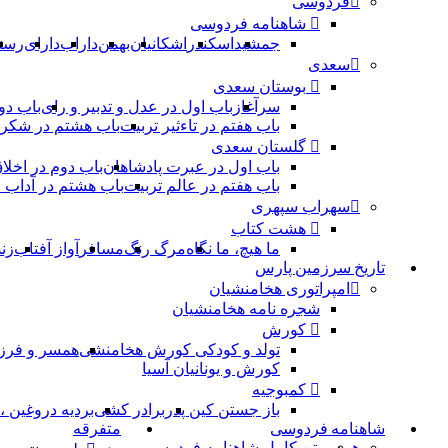
فردوسی
شاهنامه فردوسی
جمشید
اسکندر
اشکانیان
بهمن
داراب
دارای
رست
سعدی
بوستان سعدی
سرآغاز
باب اول در عدل و تدبیر و رای
باب دو
باب هفتم در تاءثیر تربیت
باب هشتم در شکر 
گلستان سعدی
باب اول در عبرت پادشاهان
باب دوم در اخلا
باب هفتم در عالم تربیت
باب هشتم در آداب
سهراب سپهری
هشت کتاب
ما هیچ، ما نگاه
مرگ رنگ
مسافر
آواز آفتاب
زن
تاریخ سرزمین پارس
امپراتوری هخامنشیان
شجره نامه هخامنشیان
کورش
تولد و کودکی کورش هخامنشی
همسر و فرز
کورش و یونانیان آسیا
کمبوجیه
باز جستن کین پدر
برادر کشی
بردیه دروغین 
شاهنامه فردوسی
متفرقه
همه
متن کامل شاهنامه فردوسی