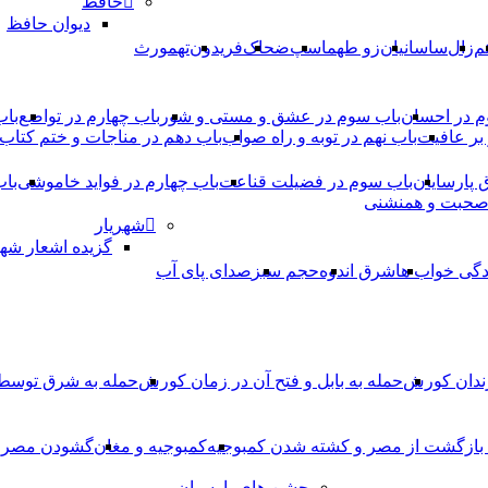
حافظ
دیوان حافظ
م
زال
ساسانیان
زو طهماسپ‏
ضحاک
فریدون
تهمورث
م در احسان
باب سوم در عشق و مستی و شور
باب چهارم در تواضع
باب
بر عافیت
باب نهم در توبه و راه صواب
باب دهم در مناجات و ختم کتاب
ق پارسایان
باب سوم در فضیلت قناعت
باب چهارم در فواید خاموشى
باب
 صحبت و همنشنى
شهریار
گزیده اشعار شهر
دگی خواب ها
شرق اندوه
حجم سبز
صدای پای آب
ندان کورش
حمله به بابل و فتح آن در زمان کورش
حمله به شرق توس
، بازگشت از مصر و کشته شدن کمبوجیه
کمبوجیه و مغان
گشودن مصر ت
جشن های پارسیان