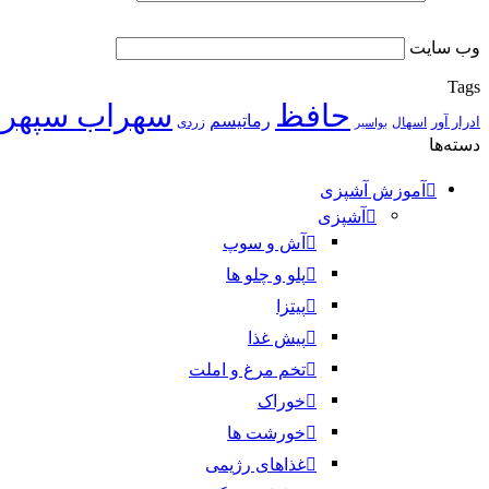
وب‌ سایت
Tags
حافظ
سهراب سپهر
رماتیسم
ادرار آور
اسهال
زردی
بواسیر
دسته‌ها
آموزش آشپزی
آشپزی
آش و سوپ
پلو و چلو ها
پیتزا
پیش غذا
تخم مرغ و املت
خوراک
خورشت ها
غذاهای رژیمی