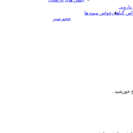
 دارویی
اص گیاهان
خواص میوه ها
حجم سبز
 خورشید .
بنم ، شبنم ، شبنم .