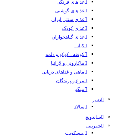
غذاهای فرنگی
غذاهای گوشتی
غذای سنتی ایران
غذای کودک
غذای گیاهخواران
کباب
کوفته ، کوکو و دلمه
ماکارونی و لازانیا
ماهی و غذاهای دریایی
مرغ و پرندگان
میگو
دسر
سالاد
ساندویچ
شیرینی
.بیسکویت