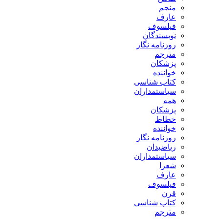
منجم
عارف
فیلسوف
نویسندگان
روزنامه نگار
مترجم
پزشکان
خواننده
کتاب شناسی
سیاستمداران
همه
پزشکان
خطاط
خواننده
روزنامه نگار
ریاضیدان
سیاستمداران
شعرا
عارف
فیلسوف
قرن
کتاب شناسی
مترجم