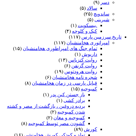
دسر
(۹)
سالاد
(۵)
ساندویچ
(۲۵)
شیرینی
(۵)
.بیسکویت
(۱)
کیک و کلوچه
(۴)
تاریخ سرزمین پارس
(۱۱۷)
امپراتوری هخامنشیان
(۱۱۷)
تمام جنگ های امپراطوری هخامنشیان
(۱۵)
داریوش
(۱)
روایت کتزیاس
(۱۳)
روایت گزنفن
(۶)
روایت هرودتوس
(۱۹)
شجره نامه هخامنشیان
(۶)
قبایل پارسی در زمان هخامنشیان
(۸)
کمبوجیه
(۱۵)
باز جستن کین پدر
(۱)
برادر کشی
(۱)
بردیه دروغین ، بازگشت از مصر و کشته
شدن کمبوجیه
(۲)
کمبوجیه و مغان
(۲)
گشودن مصر توسط کمبوجیه
(۸)
کورش
(۸۹)
تولد و کودکی کورش هخامنشی
(۱۶)