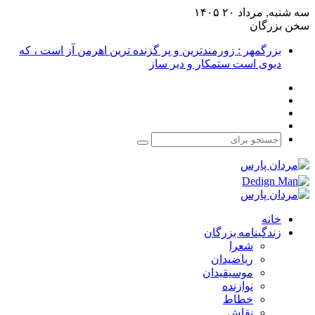
سه شنبه, مرداد ۲۰ ۱۴۰۵
سخن بزرگان
بزرگمهر : زورمندترین و پر گزنده ترین اهرمن آز است ، که
دیوی است ستمکار و دیر ساز
فیس
X
بوک
یوتیوب
اینستاگرام
جستجو
برای
خانه
زندگینامه بزرگان
شعرا
ریاضیدان
موسیقیدان
نوازنده
خطاط
نقاش