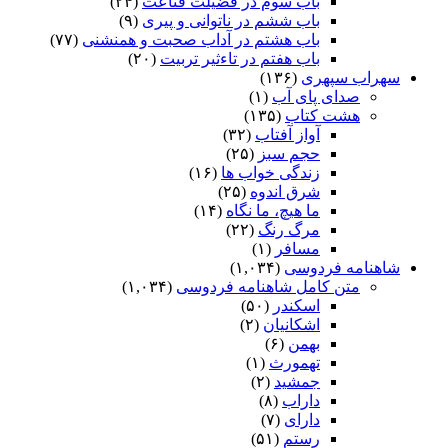
باب سوم در فضیلت قناعت
(۲۴)
باب ششم در ناتوانى و پیرى
(۹)
باب هشتم در آداب صحبت و همنشنى
(۷۷)
باب هفتم در تاءثیر تربیت
(۲۰)
سهراب سپهری
(۱۳۶)
صدای پای آب
(۱)
هشت کتاب
(۱۳۵)
آواز آفتاب
(۳۲)
حجم سبز
(۲۵)
زندگی خواب ها
(۱۶)
شرق اندوه
(۲۵)
ما هیچ، ما نگاه
(۱۴)
مرگ رنگ
(۲۲)
مسافر
(۱)
شاهنامه فردوسی
(۱,۰۳۴)
متن کامل شاهنامه فردوسی
(۱,۰۳۴)
اسکندر
(۵۰)
اشکانیان
(۲)
بهمن
(۶)
تهمورث
(۱)
جمشید
(۲)
داراب
(۸)
دارای
(۷)
رستم
(۵۱)