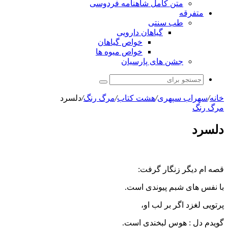
متن کامل شاهنامه فردوسی
متفرقه
طب سنتی
گیاهان دارویی
خواص گیاهان
خواص میوه ها
جشن های پارسیان
جستجو
برای
خانه
/
سهراب سپهری
/
هشت کتاب
/
مرگ رنگ
/
دلسرد
مرگ رنگ
دلسرد
قصه ام دیگر زنگار گرفت:
با نفس های شبم پیوندی است.
پرتویی لغزد اگر بر لب او،
گویدم دل : هوس لبخندی است.