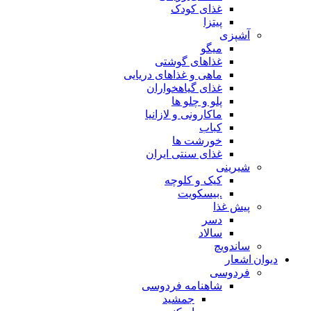
غذای کودک
پیتزا
آشپزی
میگو
غذاهای گوشتی
ماهی و غذاهای دریایی
غذای گیاهخواران
پلو و چلو ها
ماکارونی و لازانیا
کباب
خورشت ها
غذای سنتی ایران
شیرینی
کیک و کلوچه
.بیسکویت
پیش غذا
دسر
سالاد
ساندویچ
دیوان اشعار
فردوسی
شاهنامه فردوسی
جمشید