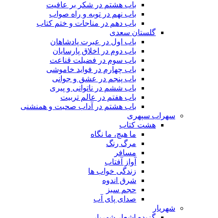
باب هشتم در شکر بر عافیت
باب نهم در توبه و راه صواب
باب دهم در مناجات و ختم کتاب
گلستان سعدی
باب اول در عبرت پادشاهان
باب دوم در اخلاق پارسایان
باب سوم در فضیلت قناعت
باب چهارم در فواید خاموشى
باب پنجم در عشق و جوانى
باب ششم در ناتوانى و پیرى
باب هفتم در عالم تربیت
باب هشتم در آداب صحبت و همنشنى
سهراب سپهری
هشت کتاب
ما هیچ، ما نگاه
مرگ رنگ
مسافر
آواز آفتاب
زندگی خواب ها
شرق اندوه
حجم سبز
صدای پای آب
شهریار
گزیده اشعار شهریار