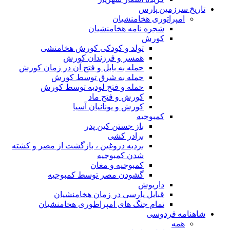
تاریخ سرزمین پارس
امپراتوری هخامنشیان
شجره نامه هخامنشیان
کورش
تولد و کودکی کورش هخامنشی
همسر و فرزندان کورش
حمله به بابل و فتح آن در زمان کورش
حمله به شرق توسط کورش
حمله و فتح لودیه توسط کورش
کورش و فتح ماد
کورش و یونانیان آسیا
کمبوجیه
باز جستن کین پدر
برادر کشی
بردیه دروغین ، بازگشت از مصر و کشته
شدن کمبوجیه
کمبوجیه و مغان
گشودن مصر توسط کمبوجیه
داریوش
قبایل پارسی در زمان هخامنشیان
تمام جنگ های امپراطوری هخامنشیان
شاهنامه فردوسی
همه