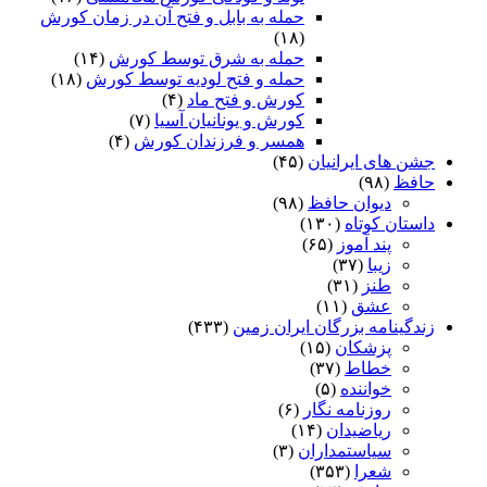
حمله به بابل و فتح آن در زمان کورش
(۱۸)
حمله به شرق توسط کورش
(۱۴)
حمله و فتح لودیه توسط کورش
(۱۸)
کورش و فتح ماد
(۴)
کورش و یونانیان آسیا
(۷)
همسر و فرزندان کورش
(۴)
جشن های ایرانیان
(۴۵)
حافظ
(۹۸)
دیوان حافظ
(۹۸)
داستان کوتاه
(۱۳۰)
پند آموز
(۶۵)
زیبا
(۳۷)
طنز
(۳۱)
عشق
(۱۱)
زندگینامه بزرگان ایران زمین
(۴۳۳)
پزشکان
(۱۵)
خطاط
(۳۷)
خواننده
(۵)
روزنامه نگار
(۶)
ریاضیدان
(۱۴)
سیاستمداران
(۳)
شعرا
(۳۵۳)