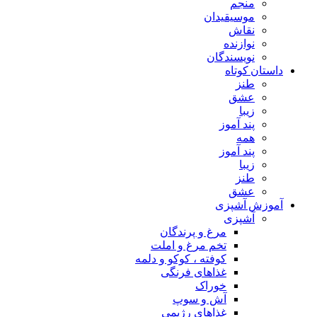
منجم
موسیقیدان
نقاش
نوازنده
نویسندگان
داستان کوتاه
طنز
عشق
زیبا
پند آموز
همه
پند آموز
زیبا
طنز
عشق
آموزش آشپزی
آشپزی
مرغ و پرندگان
تخم مرغ و املت
کوفته ، کوکو و دلمه
غذاهای فرنگی
خوراک
آش و سوپ
غذاهای رژیمی