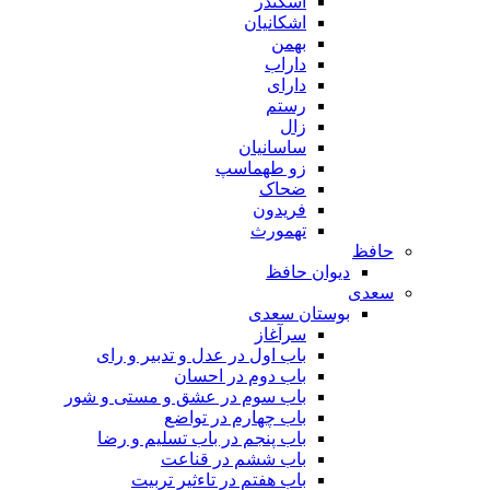
اسکندر
اشکانیان
بهمن
داراب
دارای
رستم
زال
ساسانیان
زو طهماسپ‏
ضحاک
فریدون
تهمورث
حافظ
دیوان حافظ
سعدی
بوستان سعدی
سرآغاز
باب اول در عدل و تدبیر و رای
باب دوم در احسان
باب سوم در عشق و مستی و شور
باب چهارم در تواضع
باب پنجم در باب تسلیم و رضا
باب ششم در قناعت
باب هفتم در تاءثیر تربیت