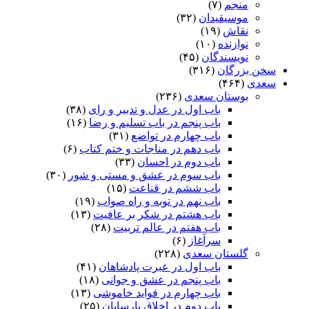
منجم
(۷)
موسیقیدان
(۳۲)
نقاش
(۱۹)
نوازنده
(۱۰)
نویسندگان
(۴۵)
سخن بزرگان
(۳۱۶)
سعدی
(۴۶۴)
بوستان سعدی
(۲۳۶)
باب اول در عدل و تدبیر و رای
(۳۸)
باب پنجم در باب تسلیم و رضا
(۱۶)
باب چهارم در تواضع
(۳۱)
باب دهم در مناجات و ختم کتاب
(۶)
باب دوم در احسان
(۳۳)
باب سوم در عشق و مستی و شور
(۳۰)
باب ششم در قناعت
(۱۵)
باب نهم در توبه و راه صواب
(۱۹)
باب هشتم در شکر بر عافیت
(۱۳)
باب هفتم در عالم تربیت
(۲۸)
سرآغاز
(۶)
گلستان سعدی
(۲۲۸)
باب اول در عبرت پادشاهان
(۴۱)
باب پنجم در عشق و جوانى
(۱۸)
باب چهارم در فواید خاموشى
(۱۳)
باب دوم در اخلاق پارسایان
(۲۵)