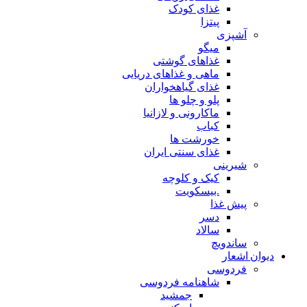
غذای کودک
پیتزا
آشپزی
میگو
غذاهای گوشتی
ماهی و غذاهای دریایی
غذای گیاهخواران
پلو و چلو ها
ماکارونی و لازانیا
کباب
خورشت ها
غذای سنتی ایران
شیرینی
کیک و کلوچه
.بیسکویت
پیش غذا
دسر
سالاد
ساندویچ
دیوان اشعار
فردوسی
شاهنامه فردوسی
جمشید