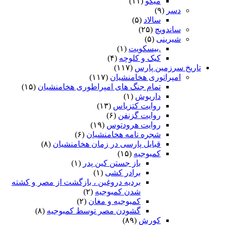
میگو
(۱۱)
دسر
(۹)
سالاد
(۵)
ساندویچ
(۲۵)
شیرینی
(۵)
.بیسکویت
(۱)
کیک و کلوچه
(۴)
تاریخ سرزمین پارس
(۱۱۷)
امپراتوری هخامنشیان
(۱۱۷)
تمام جنگ های امپراطوری هخامنشیان
(۱۵)
داریوش
(۱)
روایت کتزیاس
(۱۳)
روایت گزنفن
(۶)
روایت هرودتوس
(۱۹)
شجره نامه هخامنشیان
(۶)
قبایل پارسی در زمان هخامنشیان
(۸)
کمبوجیه
(۱۵)
باز جستن کین پدر
(۱)
برادر کشی
(۱)
بردیه دروغین ، بازگشت از مصر و کشته
شدن کمبوجیه
(۲)
کمبوجیه و مغان
(۲)
گشودن مصر توسط کمبوجیه
(۸)
کورش
(۸۹)