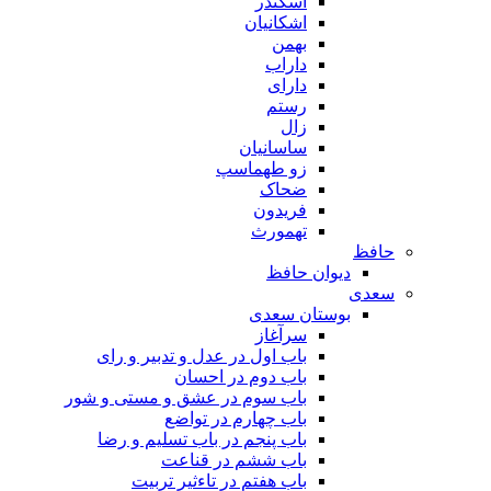
اسکندر
اشکانیان
بهمن
داراب
دارای
رستم
زال
ساسانیان
زو طهماسپ‏
ضحاک
فریدون
تهمورث
حافظ
دیوان حافظ
سعدی
بوستان سعدی
سرآغاز
باب اول در عدل و تدبیر و رای
باب دوم در احسان
باب سوم در عشق و مستی و شور
باب چهارم در تواضع
باب پنجم در باب تسلیم و رضا
باب ششم در قناعت
باب هفتم در تاءثیر تربیت