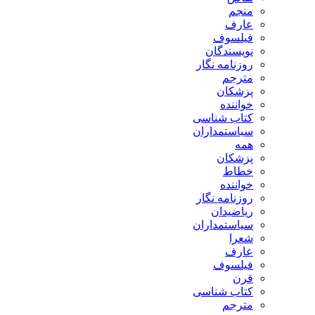
منجم
عارف
فیلسوف
نویسندگان
روزنامه نگار
مترجم
پزشکان
خواننده
کتاب شناسی
سیاستمداران
همه
پزشکان
خطاط
خواننده
روزنامه نگار
ریاضیدان
سیاستمداران
شعرا
عارف
فیلسوف
قرن
کتاب شناسی
مترجم