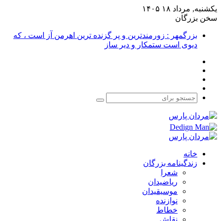
یکشنبه, مرداد ۱۸ ۱۴۰۵
سخن بزرگان
بزرگمهر : زورمندترین و پر گزنده ترین اهرمن آز است ، که
دیوی است ستمکار و دیر ساز
فیس
X
بوک
یوتیوب
اینستاگرام
جستجو
برای
خانه
زندگینامه بزرگان
شعرا
ریاضیدان
موسیقیدان
نوازنده
خطاط
نقاش