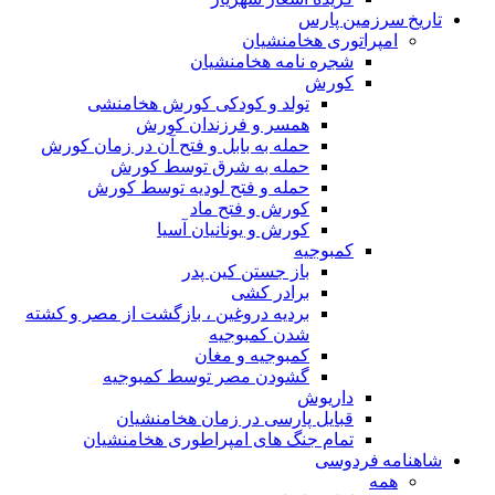
تاریخ سرزمین پارس
امپراتوری هخامنشیان
شجره نامه هخامنشیان
کورش
تولد و کودکی کورش هخامنشی
همسر و فرزندان کورش
حمله به بابل و فتح آن در زمان کورش
حمله به شرق توسط کورش
حمله و فتح لودیه توسط کورش
کورش و فتح ماد
کورش و یونانیان آسیا
کمبوجیه
باز جستن کین پدر
برادر کشی
بردیه دروغین ، بازگشت از مصر و کشته
شدن کمبوجیه
کمبوجیه و مغان
گشودن مصر توسط کمبوجیه
داریوش
قبایل پارسی در زمان هخامنشیان
تمام جنگ های امپراطوری هخامنشیان
شاهنامه فردوسی
همه