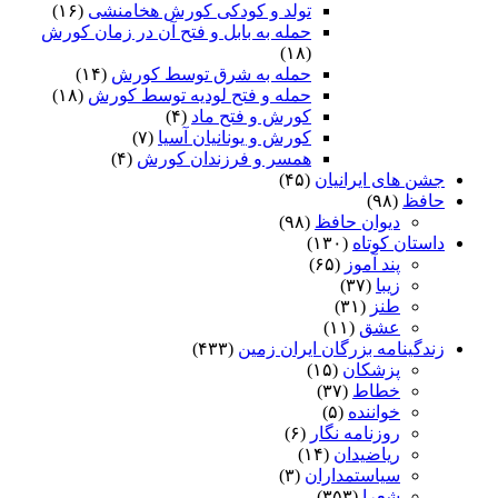
تولد و کودکی کورش هخامنشی
(۱۶)
حمله به بابل و فتح آن در زمان کورش
(۱۸)
حمله به شرق توسط کورش
(۱۴)
حمله و فتح لودیه توسط کورش
(۱۸)
کورش و فتح ماد
(۴)
کورش و یونانیان آسیا
(۷)
همسر و فرزندان کورش
(۴)
جشن های ایرانیان
(۴۵)
حافظ
(۹۸)
دیوان حافظ
(۹۸)
داستان کوتاه
(۱۳۰)
پند آموز
(۶۵)
زیبا
(۳۷)
طنز
(۳۱)
عشق
(۱۱)
زندگینامه بزرگان ایران زمین
(۴۳۳)
پزشکان
(۱۵)
خطاط
(۳۷)
خواننده
(۵)
روزنامه نگار
(۶)
ریاضیدان
(۱۴)
سیاستمداران
(۳)
شعرا
(۳۵۳)