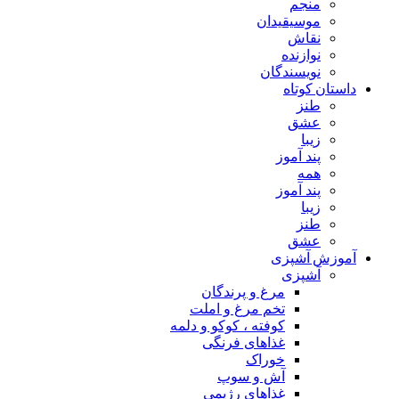
منجم
موسیقیدان
نقاش
نوازنده
نویسندگان
داستان کوتاه
طنز
عشق
زیبا
پند آموز
همه
پند آموز
زیبا
طنز
عشق
آموزش آشپزی
آشپزی
مرغ و پرندگان
تخم مرغ و املت
کوفته ، کوکو و دلمه
غذاهای فرنگی
خوراک
آش و سوپ
غذاهای رژیمی