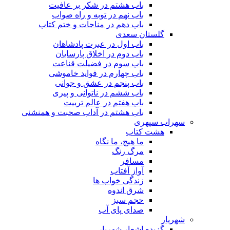
باب هشتم در شکر بر عافیت
باب نهم در توبه و راه صواب
باب دهم در مناجات و ختم کتاب
گلستان سعدی
باب اول در عبرت پادشاهان
باب دوم در اخلاق پارسایان
باب سوم در فضیلت قناعت
باب چهارم در فواید خاموشى
باب پنجم در عشق و جوانى
باب ششم در ناتوانى و پیرى
باب هفتم در عالم تربیت
باب هشتم در آداب صحبت و همنشنى
سهراب سپهری
هشت کتاب
ما هیچ، ما نگاه
مرگ رنگ
مسافر
آواز آفتاب
زندگی خواب ها
شرق اندوه
حجم سبز
صدای پای آب
شهریار
گزیده اشعار شهریار