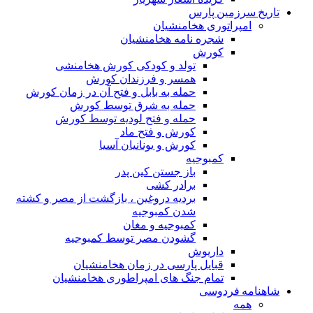
تاریخ سرزمین پارس
امپراتوری هخامنشیان
شجره نامه هخامنشیان
کورش
تولد و کودکی کورش هخامنشی
همسر و فرزندان کورش
حمله به بابل و فتح آن در زمان کورش
حمله به شرق توسط کورش
حمله و فتح لودیه توسط کورش
کورش و فتح ماد
کورش و یونانیان آسیا
کمبوجیه
باز جستن کین پدر
برادر کشی
بردیه دروغین ، بازگشت از مصر و کشته
شدن کمبوجیه
کمبوجیه و مغان
گشودن مصر توسط کمبوجیه
داریوش
قبایل پارسی در زمان هخامنشیان
تمام جنگ های امپراطوری هخامنشیان
شاهنامه فردوسی
همه