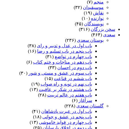
منجم
(۷)
موسیقیدان
(۳۲)
نقاش
(۱۹)
نوازنده
(۱۰)
نویسندگان
(۴۵)
سخن بزرگان
(۳۱۶)
سعدی
(۴۶۴)
بوستان سعدی
(۲۳۶)
باب اول در عدل و تدبیر و رای
(۳۸)
باب پنجم در باب تسلیم و رضا
(۱۶)
باب چهارم در تواضع
(۳۱)
باب دهم در مناجات و ختم کتاب
(۶)
باب دوم در احسان
(۳۳)
باب سوم در عشق و مستی و شور
(۳۰)
باب ششم در قناعت
(۱۵)
باب نهم در توبه و راه صواب
(۱۹)
باب هشتم در شکر بر عافیت
(۱۳)
باب هفتم در عالم تربیت
(۲۸)
سرآغاز
(۶)
گلستان سعدی
(۲۲۸)
باب اول در عبرت پادشاهان
(۴۱)
باب پنجم در عشق و جوانى
(۱۸)
باب چهارم در فواید خاموشى
(۱۳)
باب دوم در اخلاق پارسایان
(۲۵)