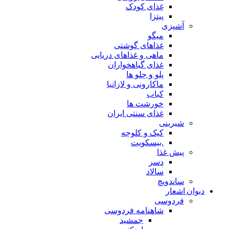
غذای کودک
پیتزا
آشپزی
میگو
غذاهای گوشتی
ماهی و غذاهای دریایی
غذای گیاهخواران
پلو و چلو ها
ماکارونی و لازانیا
کباب
خورشت ها
غذای سنتی ایران
شیرینی
کیک و کلوچه
.بیسکویت
پیش غذا
دسر
سالاد
ساندویچ
دیوان اشعار
فردوسی
شاهنامه فردوسی
جمشید