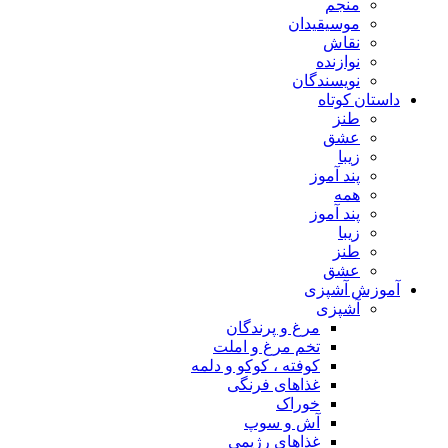
منجم
موسیقیدان
نقاش
نوازنده
نویسندگان
داستان کوتاه
طنز
عشق
زیبا
پند آموز
همه
پند آموز
زیبا
طنز
عشق
آموزش آشپزی
آشپزی
مرغ و پرندگان
تخم مرغ و املت
کوفته ، کوکو و دلمه
غذاهای فرنگی
خوراک
آش و سوپ
غذاهای رژیمی