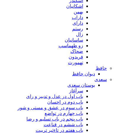
اسکندر
اشکانیان
بهمن
داراب
دارای
رستم
زال
ساسانیان
زو طهماسپ‏
ضحاک
فریدون
تهمورث
حافظ
دیوان حافظ
سعدی
بوستان سعدی
سرآغاز
باب اول در عدل و تدبیر و رای
باب دوم در احسان
باب سوم در عشق و مستی و شور
باب چهارم در تواضع
باب پنجم در باب تسلیم و رضا
باب ششم در قناعت
باب هفتم در تاءثیر تربیت