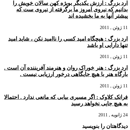
ارد بزرگ : ارزش یکدیگر بویژه کهن سالان خویش را
بدانیم که نیروی امروز ما برگرفته از نیروی ست که
پیشتر آنها به ما بخشیده اند
11 ژوئن , 2011
ارد بزرگ : هیچگاه امید کسی را ناامید نکن ، شاید امید
تنها دارایی او باشد
11 ژوئن , 2011
ارد بزرگ : هنر خوراک روان و هنرمند آفریننده آن است .
بارگاه هنر با هیچ جایگاهی درخور ارزیابی نیست .
11 ژوئن , 2011
فرانک کلاوک : اگر مسیری بیابی که مانعی ندارد . احتمالا
به هیچ جایی نخواهد رسید
24 ژانویه , 2011
دیدگاهتان را بنویسید