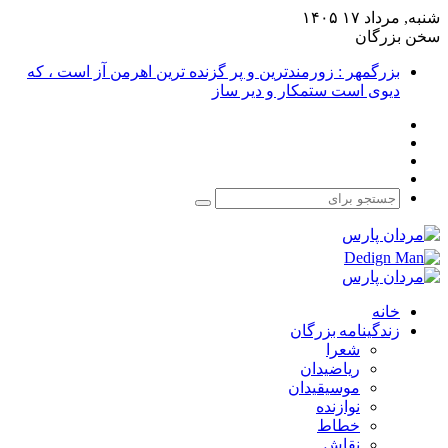
شنبه, مرداد ۱۷ ۱۴۰۵
سخن بزرگان
بزرگمهر : زورمندترین و پر گزنده ترین اهرمن آز است ، که
دیوی است ستمکار و دیر ساز
فیس
X
بوک
یوتیوب
اینستاگرام
جستجو
برای
خانه
زندگینامه بزرگان
شعرا
ریاضیدان
موسیقیدان
نوازنده
خطاط
نقاش