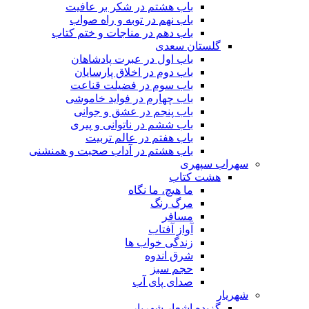
باب هشتم در شکر بر عافیت
باب نهم در توبه و راه صواب
باب دهم در مناجات و ختم کتاب
گلستان سعدی
باب اول در عبرت پادشاهان
باب دوم در اخلاق پارسایان
باب سوم در فضیلت قناعت
باب چهارم در فواید خاموشى
باب پنجم در عشق و جوانى
باب ششم در ناتوانى و پیرى
باب هفتم در عالم تربیت
باب هشتم در آداب صحبت و همنشنى
سهراب سپهری
هشت کتاب
ما هیچ، ما نگاه
مرگ رنگ
مسافر
آواز آفتاب
زندگی خواب ها
شرق اندوه
حجم سبز
صدای پای آب
شهریار
گزیده اشعار شهریار