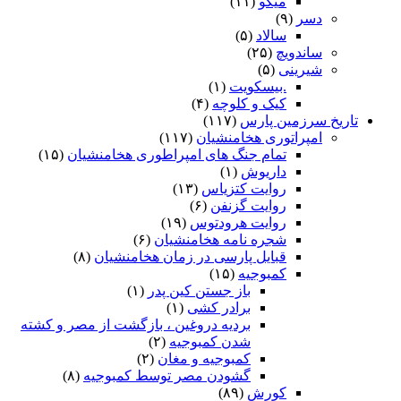
میگو
(۱۱)
دسر
(۹)
سالاد
(۵)
ساندویچ
(۲۵)
شیرینی
(۵)
.بیسکویت
(۱)
کیک و کلوچه
(۴)
تاریخ سرزمین پارس
(۱۱۷)
امپراتوری هخامنشیان
(۱۱۷)
تمام جنگ های امپراطوری هخامنشیان
(۱۵)
داریوش
(۱)
روایت کتزیاس
(۱۳)
روایت گزنفن
(۶)
روایت هرودتوس
(۱۹)
شجره نامه هخامنشیان
(۶)
قبایل پارسی در زمان هخامنشیان
(۸)
کمبوجیه
(۱۵)
باز جستن کین پدر
(۱)
برادر کشی
(۱)
بردیه دروغین ، بازگشت از مصر و کشته
شدن کمبوجیه
(۲)
کمبوجیه و مغان
(۲)
گشودن مصر توسط کمبوجیه
(۸)
کورش
(۸۹)