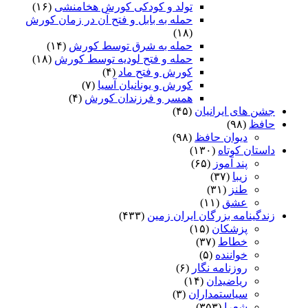
تولد و کودکی کورش هخامنشی
(۱۶)
حمله به بابل و فتح آن در زمان کورش
(۱۸)
حمله به شرق توسط کورش
(۱۴)
حمله و فتح لودیه توسط کورش
(۱۸)
کورش و فتح ماد
(۴)
کورش و یونانیان آسیا
(۷)
همسر و فرزندان کورش
(۴)
جشن های ایرانیان
(۴۵)
حافظ
(۹۸)
دیوان حافظ
(۹۸)
داستان کوتاه
(۱۳۰)
پند آموز
(۶۵)
زیبا
(۳۷)
طنز
(۳۱)
عشق
(۱۱)
زندگینامه بزرگان ایران زمین
(۴۳۳)
پزشکان
(۱۵)
خطاط
(۳۷)
خواننده
(۵)
روزنامه نگار
(۶)
ریاضیدان
(۱۴)
سیاستمداران
(۳)
شعرا
(۳۵۳)