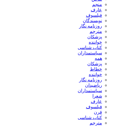
منجم
عارف
فیلسوف
نویسندگان
روزنامه نگار
مترجم
پزشکان
خواننده
کتاب شناسی
سیاستمداران
همه
پزشکان
خطاط
خواننده
روزنامه نگار
ریاضیدان
سیاستمداران
شعرا
عارف
فیلسوف
قرن
کتاب شناسی
مترجم