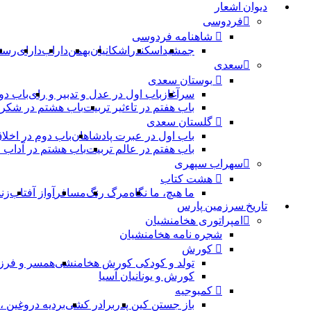
دیوان اشعار
فردوسی
شاهنامه فردوسی
جمشید
اسکندر
اشکانیان
بهمن
داراب
دارای
رست
سعدی
بوستان سعدی
سرآغاز
باب اول در عدل و تدبیر و رای
باب دو
باب هفتم در تاءثیر تربیت
باب هشتم در شکر 
گلستان سعدی
باب اول در عبرت پادشاهان
باب دوم در اخلا
باب هفتم در عالم تربیت
باب هشتم در آداب
سهراب سپهری
هشت کتاب
ما هیچ، ما نگاه
مرگ رنگ
مسافر
آواز آفتاب
زن
تاریخ سرزمین پارس
امپراتوری هخامنشیان
شجره نامه هخامنشیان
کورش
تولد و کودکی کورش هخامنشی
همسر و فرز
کورش و یونانیان آسیا
کمبوجیه
باز جستن کین پدر
برادر کشی
بردیه دروغین 