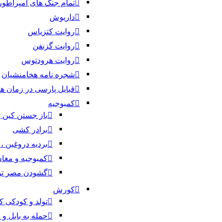
تمام جنگ های امپراطو
داریوش
روایت کتزیاس
روایت گزنفن
روایت هرودتوس
شجره نامه هخامنشیان
قبایل پارسی در زمان ه
کمبوجیه
باز جستن کین پ
برادر کشی
بردیه دروغین 
کمبوجیه و مغا
گشودن مصر تو
کورش
تولد و کودکی
حمله به بابل و