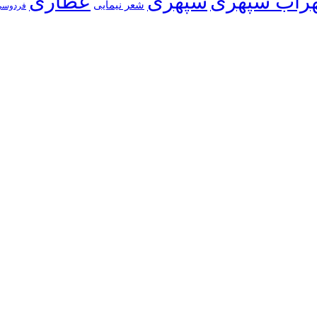
راب سپهری
سپهری
عطاری
شعر نیمایی
فردوسی