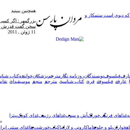
همچنین ببینید
 که دیوی است ستمکار و
بستن
بزرگمهر : اگر کس
سخن گفت قدرش ش
11 ژوئن , 2011
X
وایبر
فیس
دکمه
واتس
تلگرام
آپ
بوک
بازگشت
به
بالا
ارف
فیلسوف
نویسندگان
روزنامه نگار
مترجم
پزشکان
خواننده
کتاب شنا
عارف
فیلسوف
قرن
کتاب شناسی
مترجم
منجم
موسیقیدان
نقا
ه
غذاهای فرنگی
خوراک
آش و سوپ
غذاهای رژیمی
غذای کودک
پیتزا
اهخواران
پلو و چلو ها
ماکارونی و لازانیا
کباب
خورشت ها
غذای سنتی ایرا