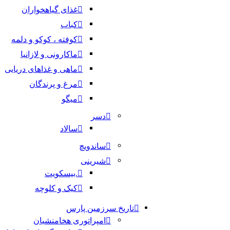
غذای گیاهخواران
کباب
کوفته ، کوکو و دلمه
ماکارونی و لازانیا
ماهی و غذاهای دریایی
مرغ و پرندگان
میگو
دسر
سالاد
ساندویچ
شیرینی
.بیسکویت
کیک و کلوچه
تاریخ سرزمین پارس
امپراتوری هخامنشیان