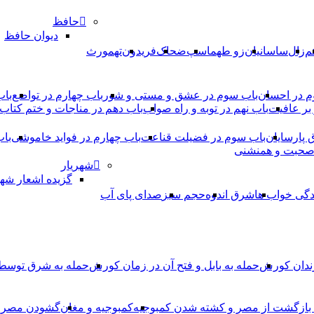
حافظ
دیوان حافظ
م
زال
ساسانیان
زو طهماسپ‏
ضحاک
فریدون
تهمورث
م در احسان
باب سوم در عشق و مستی و شور
باب چهارم در تواضع
باب
بر عافیت
باب نهم در توبه و راه صواب
باب دهم در مناجات و ختم کتاب
ق پارسایان
باب سوم در فضیلت قناعت
باب چهارم در فواید خاموشى
باب
 صحبت و همنشنى
شهریار
گزیده اشعار شهر
دگی خواب ها
شرق اندوه
حجم سبز
صدای پای آب
ندان کورش
حمله به بابل و فتح آن در زمان کورش
حمله به شرق توس
، بازگشت از مصر و کشته شدن کمبوجیه
کمبوجیه و مغان
گشودن مصر ت