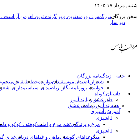
شنبه, مرداد ۱۷ ۱۴۰۵
سخن بزرگان
بزرگمهر : زورمندترین و پر گزنده ترین اهرمن آز است ،
دیر ساز
خانه
زندگینامه بزرگان
شعرا
ریاضیدان
موسیقیدان
نوازنده
خطاط
نقاش
منجم
ع
خواننده
روزنامه نگار
ریاضیدان
سیاستمداران
شعرا
داستان کوتاه
طنز
عشق
زیبا
پند آموز
همه
پند آموز
زیبا
طنز
عشق
آموزش آشپزی
آشپزی
مرغ و پرندگان
تخم مرغ و املت
کوفته ، کوکو و دلم
آشپزی
میگو
غذاهای گوشتی
ماهی و غذاهای دریایی
غذای گی