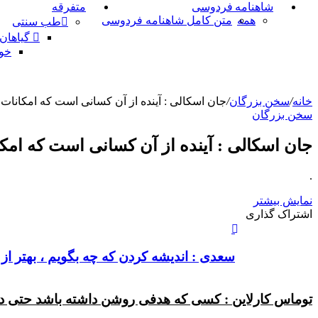
شاهنامه فردوسی
متفرقه
همه
متن کامل شاهنامه فردوسی
طب سنتی
گیاهان
خو
خانه
/
سخن بزرگان
/
جان اسکالی : آینده از آن کسانی است که امکانات ر
سخن بزرگان
جان اسکالی : آینده از آن کسانی است که امکان
.
نمایش بیشتر
X
چاپ
فیس
واتس
تلگرام
لینکدین
اشتراک
اشتراک گذاری
آپ
بوک
گذاری
از
طریق
سعدی : اندیشه کردن که چه بگویم ، بهتر از
ایمیل
توماس کارلاین : کسی که هدفی روشن داشته باشد حتی در ن