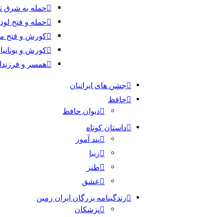
حمله به شرق 
حمله و فتح لو
کورش و فتح ما
کورش و یونانیا
همسر و فرزند
جشن های ایرانیان
حافظ
دیوان حافظ
داستان کوتاه
پند آموز
زیبا
طنز
عشق
زندگینامه بزرگان ایران زمین
پزشکان