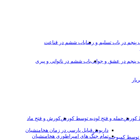
 پنجم در باب تسلیم و رضا
باب ششم در قناعت
 پنجم در عشق و جوانى
باب ششم در ناتوانى و پیرى
یار
ط کورش
حمله و فتح لودیه توسط کورش
کورش و فتح ماد
داریوش
قبایل پارسی در زمان هخامنشیان
تمام جنگ های امپراطوری هخامنشیان
وسط کمبوجیه