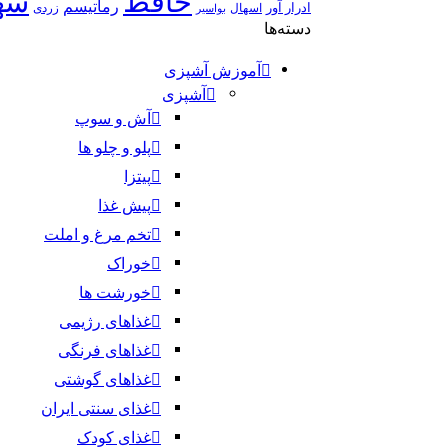
حافظ
سه
رماتیسم
ادرار آور
اسهال
زردی
بواسیر
دسته‌ها
آموزش آشپزی
آشپزی
آش و سوپ
پلو و چلو ها
پیتزا
پیش غذا
تخم مرغ و املت
خوراک
خورشت ها
غذاهای رژیمی
غذاهای فرنگی
غذاهای گوشتی
غذای سنتی ایران
غذای کودک