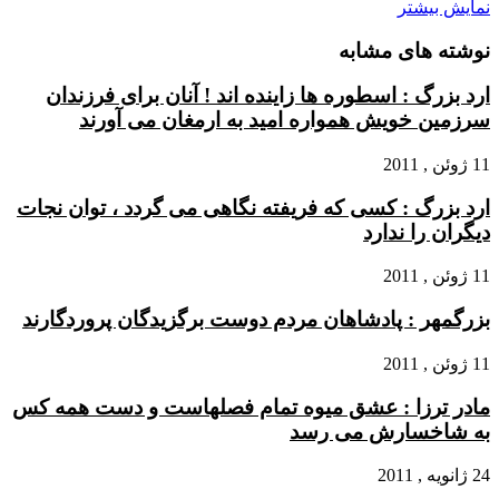
نمایش بیشتر
نوشته های مشابه
ارد بزرگ : اسطوره ها زاینده اند ! آنان برای فرزندان
سرزمین خویش همواره امید به ارمغان می آورند
11 ژوئن , 2011
ارد بزرگ : کسی که فریفته نگاهی می گردد ، توان نجات
دیگران را ندارد
11 ژوئن , 2011
بزرگمهر : پادشاهان مردم دوست برگزیدگان پروردگارند
11 ژوئن , 2011
مادر ترزا : عشق میوه تمام فصلهاست و دست همه کس
به شاخسارش می رسد
24 ژانویه , 2011