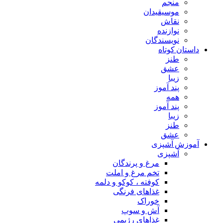
منجم
موسیقیدان
نقاش
نوازنده
نویسندگان
داستان کوتاه
طنز
عشق
زیبا
پند آموز
همه
پند آموز
زیبا
طنز
عشق
آموزش آشپزی
آشپزی
مرغ و پرندگان
تخم مرغ و املت
کوفته ، کوکو و دلمه
غذاهای فرنگی
خوراک
آش و سوپ
غذاهای رژیمی