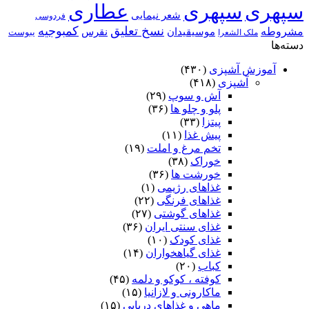
سپهری
سپهری
عطاری
شعر نیمایی
فردوسی
نسخ تعلیق
کمبوجیه
مشروطه
موسیقیدان
نقرس
یبوست
ملک الشعرا
دسته‌ها
آموزش آشپزی
(۴۳۰)
آشپزی
(۴۱۸)
آش و سوپ
(۲۹)
پلو و چلو ها
(۳۶)
پیتزا
(۳۳)
پیش غذا
(۱۱)
تخم مرغ و املت
(۱۹)
خوراک
(۳۸)
خورشت ها
(۳۶)
غذاهای رژیمی
(۱)
غذاهای فرنگی
(۲۲)
غذاهای گوشتی
(۲۷)
غذای سنتی ایران
(۳۶)
غذای کودک
(۱۰)
غذای گیاهخواران
(۱۴)
کباب
(۲۰)
کوفته ، کوکو و دلمه
(۴۵)
ماکارونی و لازانیا
(۱۵)
ماهی و غذاهای دریایی
(۱۵)