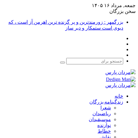
جمعه, مرداد ۱۶ ۱۴۰۵
سخن بزرگان
بزرگمهر : زورمندترین و پر گزنده ترین اهرمن آز است ، که
دیوی است ستمکار و دیر ساز
فیس
X
بوک
یوتیوب
اینستاگرام
جستجو
برای
خانه
زندگینامه بزرگان
شعرا
ریاضیدان
موسیقیدان
نوازنده
خطاط
نقاش