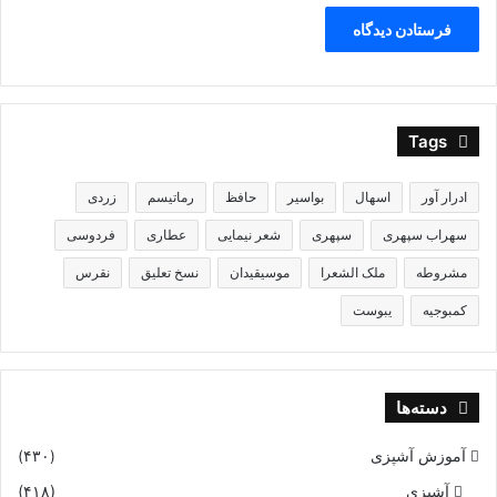
Tags
ادرار آور
اسهال
بواسیر
حافظ
رماتیسم
زردی
سهراب سپهری
سپهری
شعر نیمایی
عطاری
فردوسی
مشروطه
ملک الشعرا
موسیقیدان
نسخ تعلیق
نقرس
کمبوجیه
یبوست
دسته‌ها
آموزش آشپزی
(۴۳۰)
آشپزی
(۴۱۸)