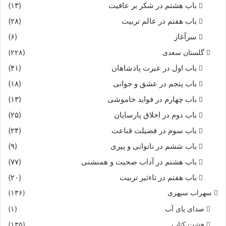
باب هشتم در شکر بر عافیت
(۱۳)
باب هفتم در عالم تربیت
(۲۸)
سرآغاز
(۶)
گلستان سعدی
(۲۲۸)
باب اول در عبرت پادشاهان
(۴۱)
باب پنجم در عشق و جوانى
(۱۸)
باب چهارم در فواید خاموشى
(۱۳)
باب دوم در اخلاق پارسایان
(۲۵)
باب سوم در فضیلت قناعت
(۲۴)
باب ششم در ناتوانى و پیرى
(۹)
باب هشتم در آداب صحبت و همنشنى
(۷۷)
باب هفتم در تاءثیر تربیت
(۲۰)
سهراب سپهری
(۱۳۶)
صدای پای آب
(۱)
هشت کتاب
(۱۳۵)