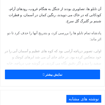
آن تابلو ها، تصاویری بودند از جنگل به هنگام غروب، رودهای آرام،
کودکانی که در خاک می دویدند، رنگین کمان در آسمان، و قطرات
شبنم بر گلبرگ گل سرخ.
پادشاه تمام تابلو ها را بررسی کرد، و بتدریج آنها را حذف کرد تا دو
اثر ماند:
اولی، تصویر دریاچه آرامی بود که کوه های عظیم و آسمان آبی را در
خود منعکس کرده بود. در جای جای آن می شد ابرهای کوچک و
سفید را دید و اگر دقیق نگاه می کردند، در گوشه چپ دریاچه، خانه
کوچکی قرار داشت، پنجره اش باز بود، دود از دودکش آن بر می
نمایش بیشتر
خواست، که نشان می داد شام گرم و نرمی آماده است.
تصویر دوم هم کوه ها را نمایش می داد. اما کوه ها ناهموار بود، قله
ها تیز و دندانه ای بود. آسمان بالای کوه ها بطور بیرحمانه ای تاریک
نوشته های مشابه
بود، و ابرها آبستن آذرخش، شاید اصلا تگرگ و بارانی سیل آسا بود.