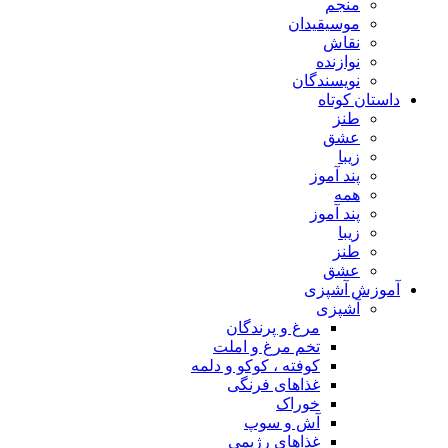
منجم
موسیقیدان
نقاش
نوازنده
نویسندگان
داستان کوتاه
طنز
عشق
زیبا
پند آموز
همه
پند آموز
زیبا
طنز
عشق
آموزش آشپزی
آشپزی
مرغ و پرندگان
تخم مرغ و املت
کوفته ، کوکو و دلمه
غذاهای فرنگی
خوراک
آش و سوپ
غذاهای رژیمی