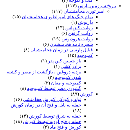
کیک و کلوچه
(۴)
تاریخ سرزمین پارس
(۱۱۷)
امپراتوری هخامنشیان
(۱۱۷)
تمام جنگ های امپراطوری هخامنشیان
(۱۵)
داریوش
(۱)
روایت کتزیاس
(۱۳)
روایت گزنفن
(۶)
روایت هرودتوس
(۱۹)
شجره نامه هخامنشیان
(۶)
قبایل پارسی در زمان هخامنشیان
(۸)
کمبوجیه
(۱۵)
باز جستن کین پدر
(۱)
برادر کشی
(۱)
بردیه دروغین ، بازگشت از مصر و کشته
شدن کمبوجیه
(۲)
کمبوجیه و مغان
(۲)
گشودن مصر توسط کمبوجیه
(۸)
کورش
(۸۹)
تولد و کودکی کورش هخامنشی
(۱۶)
حمله به بابل و فتح آن در زمان کورش
(۱۸)
حمله به شرق توسط کورش
(۱۴)
حمله و فتح لودیه توسط کورش
(۱۸)
کورش و فتح ماد
(۴)