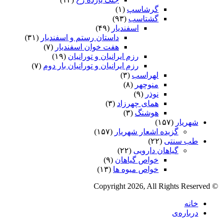
گرشاسپ
(۱)
گشتاسب
(۹۳)
اسفندیار
(۴۹)
داستان رستم و اسفندیار
(۳۱)
هفت خوان اسفندیار
(۷)
رزم ایرانیان و تورانیان
(۱۹)
رزم ایرانیان و تورانیان بار دوم
(۷)
لهراسب
(۳)
منوچهر
(۸)
نوذر
(۹)
هماى چهرزاد
(۳)
هوشنگ
(۳)
شهریار
(۱۵۷)
گزیده اشعار شهریار
(۱۵۷)
طب سنتی
(۲۲)
گیاهان دارویی
(۲۲)
خواص گیاهان
(۹)
خواص میوه ها
(۱۳)
© Copyright 2026, All Rights Reserved
خانه
درباره‌ی