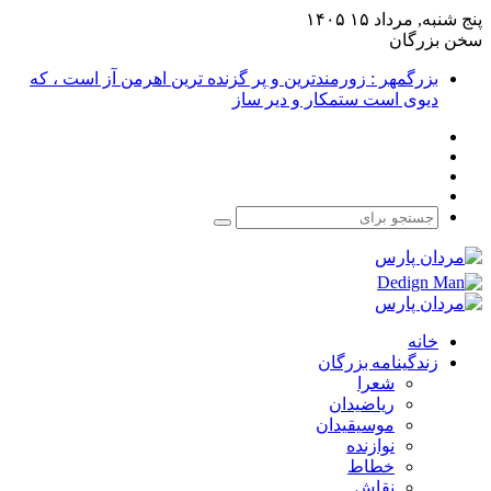
پنج شنبه, مرداد ۱۵ ۱۴۰۵
سخن بزرگان
بزرگمهر : زورمندترین و پر گزنده ترین اهرمن آز است ، که
دیوی است ستمکار و دیر ساز
فیس
X
بوک
یوتیوب
اینستاگرام
جستجو
برای
خانه
زندگینامه بزرگان
شعرا
ریاضیدان
موسیقیدان
نوازنده
خطاط
نقاش