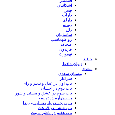
اسکندر
اشکانیان
بهمن
داراب
دارای
رستم
زال
ساسانیان
زو طهماسپ‏
ضحاک
فریدون
تهمورث
حافظ
دیوان حافظ
سعدی
بوستان سعدی
سرآغاز
باب اول در عدل و تدبیر و رای
باب دوم در احسان
باب سوم در عشق و مستی و شور
باب چهارم در تواضع
باب پنجم در باب تسلیم و رضا
باب ششم در قناعت
باب هفتم در تاءثیر تربیت