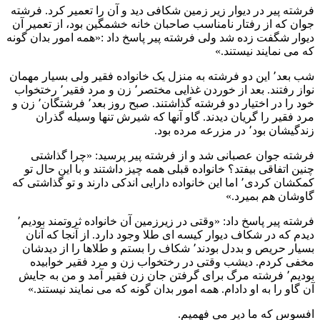
فرشته پیر در دیوار زیر زمین شکافی دید و آن را تعمیر کرد. فرشته
جوان که از رفتار نامناسب صاحبان خانه خشمگین بود، از تعمیر آن
دیوار شگفت زده شد ولی فرشته پیر پاسخ داد :«همه امور بدان گونه
که می نمایند نیستند.»
شب بعد٬ این دو فرشته به منزل یک خانواده فقیر ولی بسیار مهمان
نواز رفتند. بعد از خوردن غذایی مختصر٬ زن و مرد فقیر٬ رختخواب
خود را در اختیار دو فرشته گذاشتند. صبح روز بعد٬ فرشتگان٬ زن و
مرد فقیر را گریان دیدند. گاو آنها که شیرش تنها وسیله گذران
زندگیشان بود٬ در مزرعه مرده بود.
فرشته جوان عصبانی شد و از فرشته پیر پرسید: «چرا گذاشتی
چنین اتفاقی بیفتد؟ خانواده قبلی همه چیز داشتند و با این حال تو
کمکشان کردی٬ اما این خانواده دارایی اندکی دارند و تو گذاشتی که
گاوشان هم بمیرد.»
فرشته پیر پاسخ داد: «وقتی در زیرزمین آن خانواده ثروتمند بودیم٬
دیدم که در شکاف دیوار کیسه ای طلا وجود دارد. از آنجا که آنان
بسیار حریص و بددل بودند٬ شکاف را بستم و طلاها را از دیدشان
مخفی کردم. دیشب وقتی در رختخواب زن و مرد فقیر خوابیده
بودیم٬ فرشته مرگ برای گرفتن جان زن فقیر آمد و من به جایش
آن گاو را به او دادام. همه امور بدان گونه که می نمایند نیستند.»
افسوس که ما دیر می فهمیم.