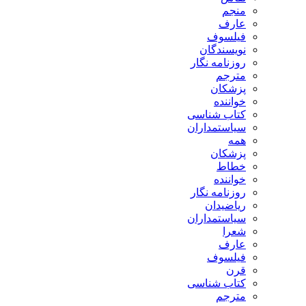
منجم
عارف
فیلسوف
نویسندگان
روزنامه نگار
مترجم
پزشکان
خواننده
کتاب شناسی
سیاستمداران
همه
پزشکان
خطاط
خواننده
روزنامه نگار
ریاضیدان
سیاستمداران
شعرا
عارف
فیلسوف
قرن
کتاب شناسی
مترجم