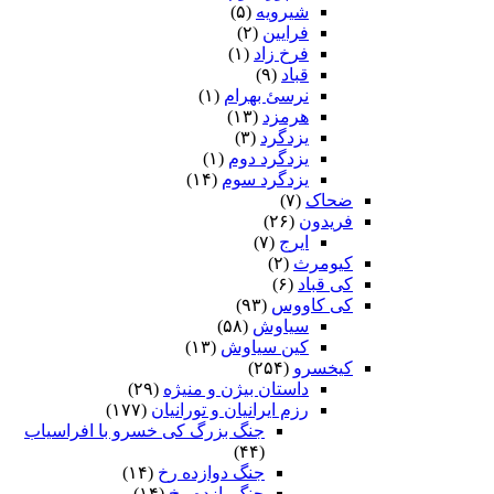
شیرویه
(۵)
فرایین
(۲)
فرخ زاد
(۱)
قباد
(۹)
نرسئ بهرام‏
(۱)
هرمزد
(۱۳)
یزدگرد
(۳)
یزدگرد دوم
(۱)
یزدگرد سوم
(۱۴)
ضحاک
(۷)
فریدون
(۲۶)
ایرج
(۷)
کیومرث
(۲)
کی قباد
(۶)
کی کاووس
(۹۳)
سیاوش
(۵۸)
کین سیاوش
(۱۳)
کیخسرو
(۲۵۴)
داستان بیژن و منیژه
(۲۹)
رزم ایرانیان و تورانیان
(۱۷۷)
جنگ بزرگ کی خسرو با افراسیاب
(۴۴)
جنگ دوازده رخ
(۱۴)
جنگ یازده رخ
(۱۴)