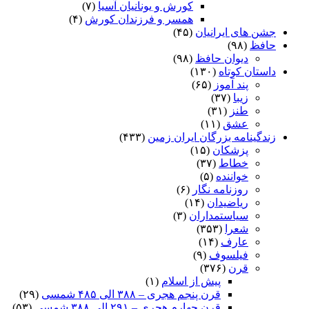
کورش و یونانیان آسیا
(۷)
همسر و فرزندان کورش
(۴)
جشن های ایرانیان
(۴۵)
حافظ
(۹۸)
دیوان حافظ
(۹۸)
داستان کوتاه
(۱۳۰)
پند آموز
(۶۵)
زیبا
(۳۷)
طنز
(۳۱)
عشق
(۱۱)
زندگینامه بزرگان ایران زمین
(۴۳۳)
پزشکان
(۱۵)
خطاط
(۳۷)
خواننده
(۵)
روزنامه نگار
(۶)
ریاضیدان
(۱۴)
سیاستمداران
(۳)
شعرا
(۳۵۳)
عارف
(۱۴)
فیلسوف
(۹)
قرن
(۳۷۶)
پیش از اسلام
(۱)
قرن پنجم هجری – ۳۸۸ الی ۴۸۵ شمسی
(۲۹)
قرن چهارم هجری – ۲۹۱ الی ۳۸۸ شمسی
(۵۳)