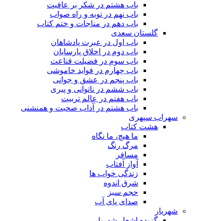
باب هشتم در شکر بر عافیت
باب نهم در توبه و راه صواب
باب دهم در مناجات و ختم کتاب
گلستان سعدی
باب اول در عبرت پادشاهان
باب دوم در اخلاق پارسایان
باب سوم در فضیلت قناعت
باب چهارم در فواید خاموشى
باب پنجم در عشق و جوانى
باب ششم در ناتوانى و پیرى
باب هفتم در عالم تربیت
باب هشتم در آداب صحبت و همنشنى
سهراب سپهری
هشت کتاب
ما هیچ، ما نگاه
مرگ رنگ
مسافر
آواز آفتاب
زندگی خواب ها
شرق اندوه
حجم سبز
صدای پای آب
شهریار
گزیده اشعار شهریار