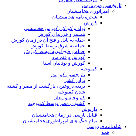
تاریخ سرزمین پارس
امپراتوری هخامنشیان
شجره نامه هخامنشیان
کورش
تولد و کودکی کورش هخامنشی
همسر و فرزندان کورش
حمله به بابل و فتح آن در زمان کورش
حمله به شرق توسط کورش
حمله و فتح لودیه توسط کورش
کورش و فتح ماد
کورش و یونانیان آسیا
کمبوجیه
باز جستن کین پدر
برادر کشی
بردیه دروغین ، بازگشت از مصر و کشته
شدن کمبوجیه
کمبوجیه و مغان
گشودن مصر توسط کمبوجیه
داریوش
قبایل پارسی در زمان هخامنشیان
تمام جنگ های امپراطوری هخامنشیان
شاهنامه فردوسی
همه