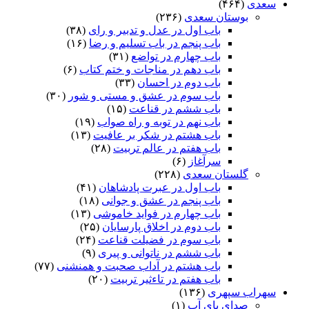
سعدی
(۴۶۴)
بوستان سعدی
(۲۳۶)
باب اول در عدل و تدبیر و رای
(۳۸)
باب پنجم در باب تسلیم و رضا
(۱۶)
باب چهارم در تواضع
(۳۱)
باب دهم در مناجات و ختم کتاب
(۶)
باب دوم در احسان
(۳۳)
باب سوم در عشق و مستی و شور
(۳۰)
باب ششم در قناعت
(۱۵)
باب نهم در توبه و راه صواب
(۱۹)
باب هشتم در شکر بر عافیت
(۱۳)
باب هفتم در عالم تربیت
(۲۸)
سرآغاز
(۶)
گلستان سعدی
(۲۲۸)
باب اول در عبرت پادشاهان
(۴۱)
باب پنجم در عشق و جوانى
(۱۸)
باب چهارم در فواید خاموشى
(۱۳)
باب دوم در اخلاق پارسایان
(۲۵)
باب سوم در فضیلت قناعت
(۲۴)
باب ششم در ناتوانى و پیرى
(۹)
باب هشتم در آداب صحبت و همنشنى
(۷۷)
باب هفتم در تاءثیر تربیت
(۲۰)
سهراب سپهری
(۱۳۶)
صدای پای آب
(۱)