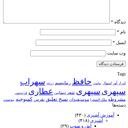
دیدگاه
*
نام
*
ایمیل
*
وب‌ سایت
Tags
حافظ
سهراب
رماتیسم
ادرار آور
اسهال
زردی
بواسیر
سپهری
سپهری
عطاری
شعر نیمایی
فردوسی
نسخ تعلیق
کمبوجیه
مشروطه
موسیقیدان
نقرس
یبوست
ملک الشعرا
دسته‌ها
آموزش آشپزی
(۴۳۰)
آشپزی
(۴۱۸)
آش و سوپ
(۲۹)