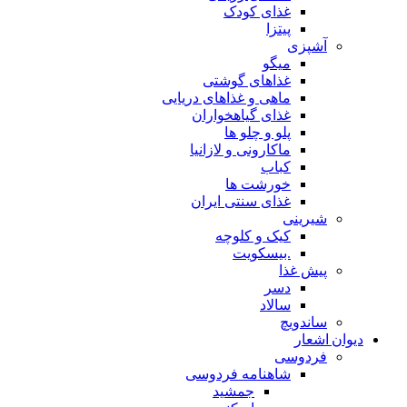
غذای کودک
پیتزا
آشپزی
میگو
غذاهای گوشتی
ماهی و غذاهای دریایی
غذای گیاهخواران
پلو و چلو ها
ماکارونی و لازانیا
کباب
خورشت ها
غذای سنتی ایران
شیرینی
کیک و کلوچه
.بیسکویت
پیش غذا
دسر
سالاد
ساندویچ
دیوان اشعار
فردوسی
شاهنامه فردوسی
جمشید