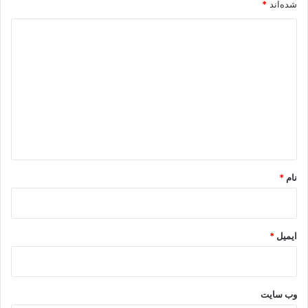
شده‌اند
*
.
د
ی
د
گ
ا
ه
*
نام
*
ایمیل
*
وب‌ سایت