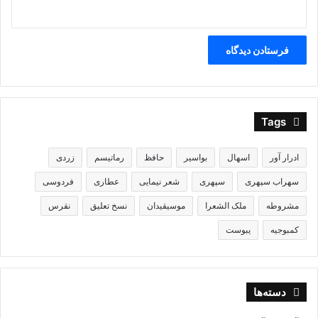
Tags
ادرار آور
اسهال
بواسیر
حافظ
رماتیسم
زردی
سهراب سپهری
سپهری
شعر نیمایی
عطاری
فردوسی
مشروطه
ملک الشعرا
موسیقیدان
نسخ تعلیق
نقرس
کمبوجیه
یبوست
دسته‌ها