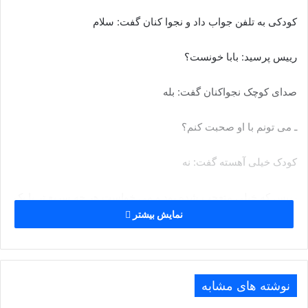
کودکی به تلفن جواب داد و نجوا کنان گفت: سلام
رییس پرسید: بابا خونست؟
صدای کوچک نجواکنان گفت: بله
ـ می تونم با او صحبت کنم؟
کودک خیلی آهسته گفت: نه
رییس که خیلی متعجب شده بود و می خواست هر چه سریع تر با یک
نمایش بیشتر
بزرگسال صحبت کند، گفت: مامانت اونجاست؟
ـ بله
نوشته های مشابه
ـ می تونم با او صحبت کنم؟