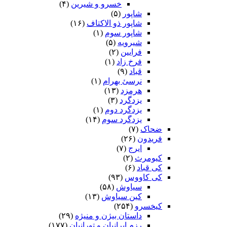
خسرو و شیرین
(۴)
شاپور
(۵)
شاپور ذو الاکتاف
(۱۶)
شاپور سوم‏
(۱)
شیرویه
(۵)
فرایین
(۲)
فرخ زاد
(۱)
قباد
(۹)
نرسئ بهرام‏
(۱)
هرمزد
(۱۳)
یزدگرد
(۳)
یزدگرد دوم
(۱)
یزدگرد سوم
(۱۴)
ضحاک
(۷)
فریدون
(۲۶)
ایرج
(۷)
کیومرث
(۲)
کی قباد
(۶)
کی کاووس
(۹۳)
سیاوش
(۵۸)
کین سیاوش
(۱۳)
کیخسرو
(۲۵۴)
داستان بیژن و منیژه
(۲۹)
رزم ایرانیان و تورانیان
(۱۷۷)