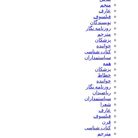
منجم
عارف
فیلسوف
نویسندگان
روزنامه نگار
مترجم
پزشکان
خواننده
کتاب شناسی
سیاستمداران
همه
پزشکان
خطاط
خواننده
روزنامه نگار
ریاضیدان
سیاستمداران
شعرا
عارف
فیلسوف
قرن
کتاب شناسی
مترجم