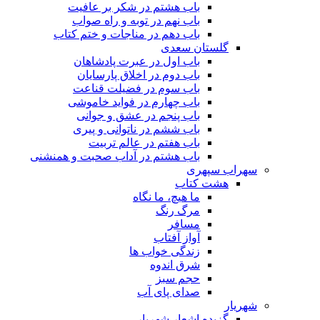
باب هشتم در شکر بر عافیت
باب نهم در توبه و راه صواب
باب دهم در مناجات و ختم کتاب
گلستان سعدی
باب اول در عبرت پادشاهان
باب دوم در اخلاق پارسایان
باب سوم در فضیلت قناعت
باب چهارم در فواید خاموشى
باب پنجم در عشق و جوانى
باب ششم در ناتوانى و پیرى
باب هفتم در عالم تربیت
باب هشتم در آداب صحبت و همنشنى
سهراب سپهری
هشت کتاب
ما هیچ، ما نگاه
مرگ رنگ
مسافر
آواز آفتاب
زندگی خواب ها
شرق اندوه
حجم سبز
صدای پای آب
شهریار
گزیده اشعار شهریار