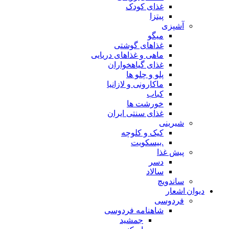
غذای کودک
پیتزا
آشپزی
میگو
غذاهای گوشتی
ماهی و غذاهای دریایی
غذای گیاهخواران
پلو و چلو ها
ماکارونی و لازانیا
کباب
خورشت ها
غذای سنتی ایران
شیرینی
کیک و کلوچه
.بیسکویت
پیش غذا
دسر
سالاد
ساندویچ
دیوان اشعار
فردوسی
شاهنامه فردوسی
جمشید