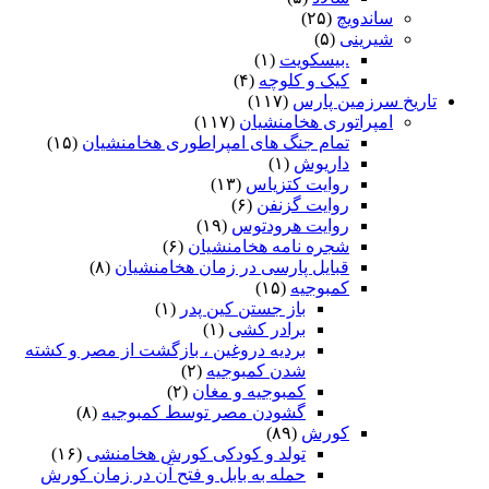
ساندویچ
(۲۵)
شیرینی
(۵)
.بیسکویت
(۱)
کیک و کلوچه
(۴)
تاریخ سرزمین پارس
(۱۱۷)
امپراتوری هخامنشیان
(۱۱۷)
تمام جنگ های امپراطوری هخامنشیان
(۱۵)
داریوش
(۱)
روایت کتزیاس
(۱۳)
روایت گزنفن
(۶)
روایت هرودتوس
(۱۹)
شجره نامه هخامنشیان
(۶)
قبایل پارسی در زمان هخامنشیان
(۸)
کمبوجیه
(۱۵)
باز جستن کین پدر
(۱)
برادر کشی
(۱)
بردیه دروغین ، بازگشت از مصر و کشته
شدن کمبوجیه
(۲)
کمبوجیه و مغان
(۲)
گشودن مصر توسط کمبوجیه
(۸)
کورش
(۸۹)
تولد و کودکی کورش هخامنشی
(۱۶)
حمله به بابل و فتح آن در زمان کورش