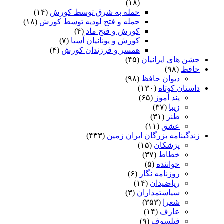
(۱۸)
حمله به شرق توسط کورش
(۱۴)
حمله و فتح لودیه توسط کورش
(۱۸)
کورش و فتح ماد
(۴)
کورش و یونانیان آسیا
(۷)
همسر و فرزندان کورش
(۴)
جشن های ایرانیان
(۴۵)
حافظ
(۹۸)
دیوان حافظ
(۹۸)
داستان کوتاه
(۱۳۰)
پند آموز
(۶۵)
زیبا
(۳۷)
طنز
(۳۱)
عشق
(۱۱)
زندگینامه بزرگان ایران زمین
(۴۳۳)
پزشکان
(۱۵)
خطاط
(۳۷)
خواننده
(۵)
روزنامه نگار
(۶)
ریاضیدان
(۱۴)
سیاستمداران
(۳)
شعرا
(۳۵۳)
عارف
(۱۴)
فیلسوف
(۹)