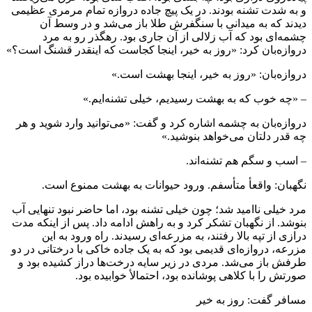
و به شدت تشنه بودند. در یک پیچ جاده دروازه تمام مرمری عظیمی
دیدند که به میدانی با سنگفرش طلا باز می‌شد و در وسط آن
چشمه‌ای بود که آب زلالی از آن جاری بود. رهگذر رو به مرد
دروازه‌بان کرد: «روز به خیر، اینجا کجاست که اینقدر قشنگ است؟»
دروازه‌بان: «روز به خیر، اینجا بهشت است.»
– «چه خوب که به بهشت رسیدیم، خیلی تشنه‌ایم.»
دروازه‌بان به چشمه اشاره کرد و گفت: «می‌توانید وارد شوید و هر
چه قدر دلتان می‌خواهد بنوشید.»
– اسب و سگم هم تشنه‌اند.
نگهبان: واقعأ متأسفم. ورود حیوانات به بهشت ممنوع است.
مرد خیلی ناامید شد؛ چون خیلی تشنه بود، اما حاضر نبود تنهایی آب
بنوشد. از نگهبان تشکر کرد و به راهش ادامه داد. پس از اینکه مدت
درازی از تپه بالا رفتند، به مزرعه‌ای رسیدند. راه ورود به این
مزرعه، دروازه‌ای قدیمی بود که به یک جاده خاکی با درختانی در دو
طرفش باز می‌شد. مردی در زیر سایه درخت‌ها دراز کشیده بود و
صورتش را با کلاهی پوشانده بود، احتمالأ خوابیده بود.
مسافر گفت: روز به خیر