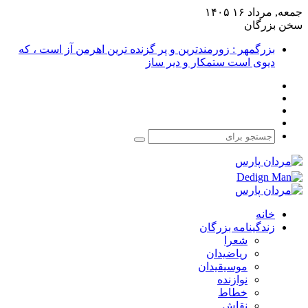
جمعه, مرداد ۱۶ ۱۴۰۵
سخن بزرگان
بزرگمهر : زورمندترین و پر گزنده ترین اهرمن آز است ، که
دیوی است ستمکار و دیر ساز
فیس
X
بوک
یوتیوب
اینستاگرام
جستجو
برای
خانه
زندگینامه بزرگان
شعرا
ریاضیدان
موسیقیدان
نوازنده
خطاط
نقاش