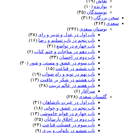
نقاش
(۱۹)
نوازنده
(۱۰)
نویسندگان
(۴۵)
سخن بزرگان
(۳۱۶)
سعدی
(۴۶۴)
بوستان سعدی
(۲۳۶)
باب اول در عدل و تدبیر و رای
(۳۸)
باب پنجم در باب تسلیم و رضا
(۱۶)
باب چهارم در تواضع
(۳۱)
باب دهم در مناجات و ختم کتاب
(۶)
باب دوم در احسان
(۳۳)
باب سوم در عشق و مستی و شور
(۳۰)
باب ششم در قناعت
(۱۵)
باب نهم در توبه و راه صواب
(۱۹)
باب هشتم در شکر بر عافیت
(۱۳)
باب هفتم در عالم تربیت
(۲۸)
سرآغاز
(۶)
گلستان سعدی
(۲۲۸)
باب اول در عبرت پادشاهان
(۴۱)
باب پنجم در عشق و جوانى
(۱۸)
باب چهارم در فواید خاموشى
(۱۳)
باب دوم در اخلاق پارسایان
(۲۵)
باب سوم در فضیلت قناعت
(۲۴)
باب ششم در ناتوانى و پیرى
(۹)