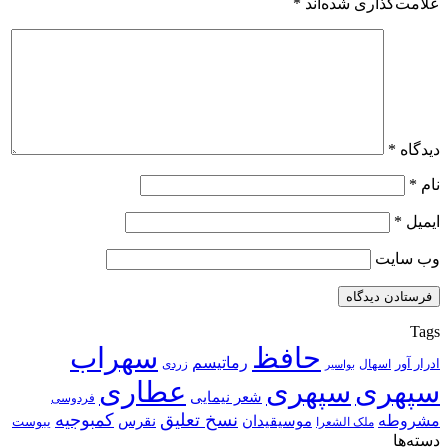
علامت‌گذاری شده‌اند
*
دیدگاه
*
نام
*
ایمیل
*
وب‌ سایت
Tags
حافظ
سهراب
رماتیسم
ادرار آور
اسهال
زردی
بواسیر
سپهری
سپهری
عطاری
شعر نیمایی
فردوسی
نسخ تعلیق
کمبوجیه
مشروطه
موسیقیدان
نقرس
یبوست
ملک الشعرا
دسته‌ها