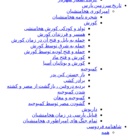
تاریخ سرزمین پارس
امپراتوری هخامنشیان
شجره نامه هخامنشیان
کورش
تولد و کودکی کورش هخامنشی
همسر و فرزندان کورش
حمله به بابل و فتح آن در زمان کورش
حمله به شرق توسط کورش
حمله و فتح لودیه توسط کورش
کورش و فتح ماد
کورش و یونانیان آسیا
کمبوجیه
باز جستن کین پدر
برادر کشی
بردیه دروغین ، بازگشت از مصر و کشته
شدن کمبوجیه
کمبوجیه و مغان
گشودن مصر توسط کمبوجیه
داریوش
قبایل پارسی در زمان هخامنشیان
تمام جنگ های امپراطوری هخامنشیان
شاهنامه فردوسی
همه