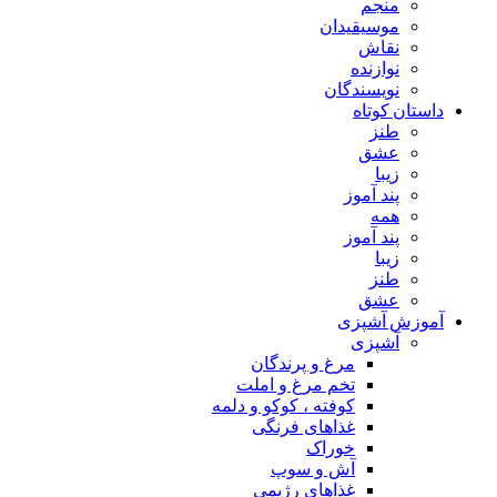
منجم
موسیقیدان
نقاش
نوازنده
نویسندگان
داستان کوتاه
طنز
عشق
زیبا
پند آموز
همه
پند آموز
زیبا
طنز
عشق
آموزش آشپزی
آشپزی
مرغ و پرندگان
تخم مرغ و املت
کوفته ، کوکو و دلمه
غذاهای فرنگی
خوراک
آش و سوپ
غذاهای رژیمی