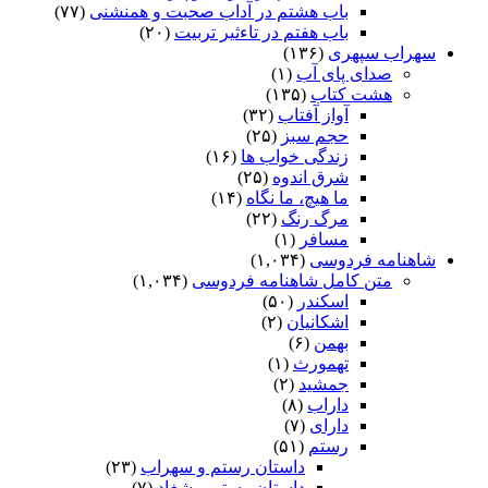
باب هشتم در آداب صحبت و همنشنى
(۷۷)
باب هفتم در تاءثیر تربیت
(۲۰)
سهراب سپهری
(۱۳۶)
صدای پای آب
(۱)
هشت کتاب
(۱۳۵)
آواز آفتاب
(۳۲)
حجم سبز
(۲۵)
زندگی خواب ها
(۱۶)
شرق اندوه
(۲۵)
ما هیچ، ما نگاه
(۱۴)
مرگ رنگ
(۲۲)
مسافر
(۱)
شاهنامه فردوسی
(۱,۰۳۴)
متن کامل شاهنامه فردوسی
(۱,۰۳۴)
اسکندر
(۵۰)
اشکانیان
(۲)
بهمن
(۶)
تهمورث
(۱)
جمشید
(۲)
داراب
(۸)
دارای
(۷)
رستم
(۵۱)
داستان رستم و سهراب
(۲۳)
داستان رستم و شغاد
(۷)