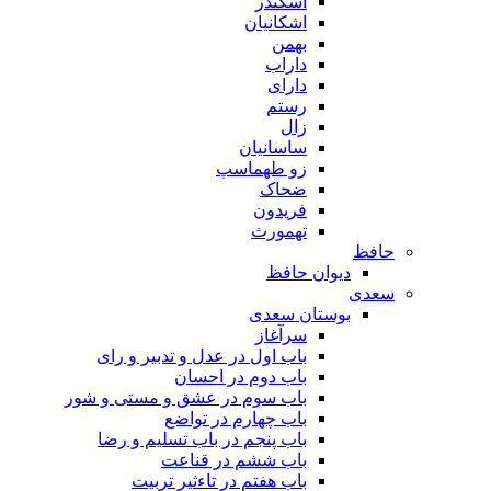
اسکندر
اشکانیان
بهمن
داراب
دارای
رستم
زال
ساسانیان
زو طهماسپ‏
ضحاک
فریدون
تهمورث
حافظ
دیوان حافظ
سعدی
بوستان سعدی
سرآغاز
باب اول در عدل و تدبیر و رای
باب دوم در احسان
باب سوم در عشق و مستی و شور
باب چهارم در تواضع
باب پنجم در باب تسلیم و رضا
باب ششم در قناعت
باب هفتم در تاءثیر تربیت