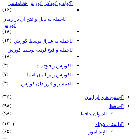
تولد و کودکی کورش هخامنشی
(۱۶)
حمله به بابل و فتح آن در زمان
کورش
(۱۸)
(۱۴)
حمله به شرق توسط کورش
حمله و فتح لودیه توسط کورش
(۱۸)
(۴)
کورش و فتح ماد
(۷)
کورش و یونانیان آسیا
(۴)
همسر و فرزندان کورش
(۴۵)
جشن های ایرانیان
(۹۸)
حافظ
(۹۸)
دیوان حافظ
(۱۳۰)
داستان کوتاه
(۶۵)
پند آموز