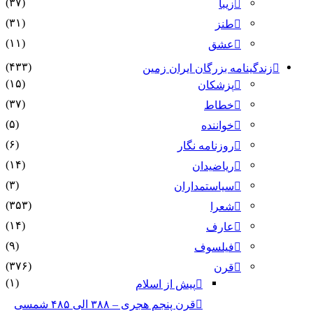
(۳۷)
زیبا
(۳۱)
طنز
(۱۱)
عشق
(۴۳۳)
زندگینامه بزرگان ایران زمین
(۱۵)
پزشکان
(۳۷)
خطاط
(۵)
خواننده
(۶)
روزنامه نگار
(۱۴)
ریاضیدان
(۳)
سیاستمداران
(۳۵۳)
شعرا
(۱۴)
عارف
(۹)
فیلسوف
(۳۷۶)
قرن
(۱)
پیش از اسلام
قرن پنجم هجری – ۳۸۸ الی ۴۸۵ شمسی