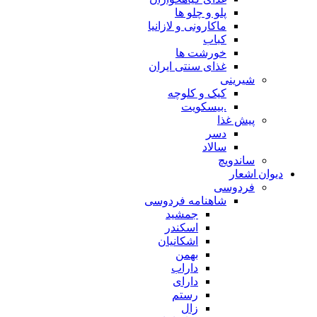
پلو و چلو ها
ماکارونی و لازانیا
کباب
خورشت ها
غذای سنتی ایران
شیرینی
کیک و کلوچه
.بیسکویت
پیش غذا
دسر
سالاد
ساندویچ
دیوان اشعار
فردوسی
شاهنامه فردوسی
جمشید
اسکندر
اشکانیان
بهمن
داراب
دارای
رستم
زال