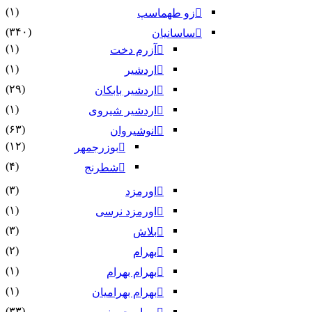
(۱)
زو طهماسپ‏
(۳۴۰)
ساسانیان
(۱)
آزرم دخت
(۱)
اردشیر
(۲۹)
اردشیر بابکان
(۱)
اردشیر شیروی
(۶۳)
انوشیروان
(۱۲)
بوزرجمهر
(۴)
شطرنج
(۳)
اورمزد
(۱)
اورمزد نرسى‏
(۳)
بلاش
(۲)
بهرام
(۱)
بهرام بهرام
(۱)
بهرام بهرامیان‏
(۳۳)