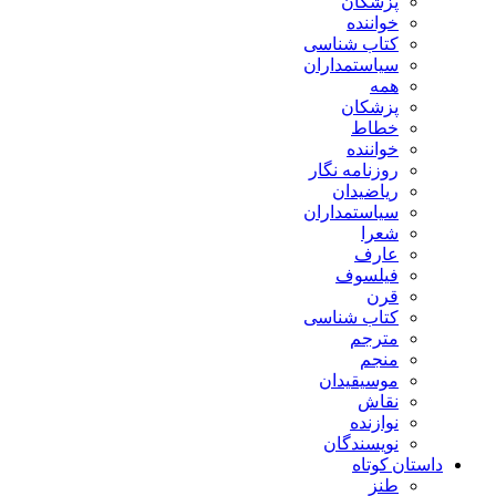
پزشکان
خواننده
کتاب شناسی
سیاستمداران
همه
پزشکان
خطاط
خواننده
روزنامه نگار
ریاضیدان
سیاستمداران
شعرا
عارف
فیلسوف
قرن
کتاب شناسی
مترجم
منجم
موسیقیدان
نقاش
نوازنده
نویسندگان
داستان کوتاه
طنز