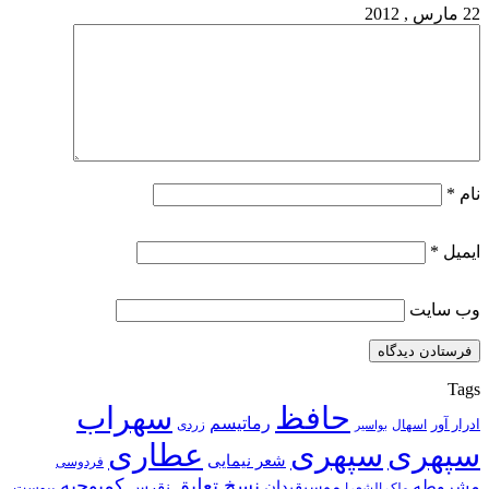
22 مارس , 2012
نام
*
ایمیل
*
وب‌ سایت
Tags
حافظ
سهراب
رماتیسم
ادرار آور
اسهال
زردی
بواسیر
سپهری
سپهری
عطاری
شعر نیمایی
فردوسی
نسخ تعلیق
کمبوجیه
مشروطه
موسیقیدان
نقرس
یبوست
ملک الشعرا