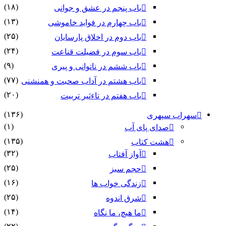
(۱۸)
باب پنجم در عشق و جوانى
(۱۳)
باب چهارم در فواید خاموشى
(۲۵)
باب دوم در اخلاق پارسایان
(۲۴)
باب سوم در فضیلت قناعت
(۹)
باب ششم در ناتوانى و پیرى
(۷۷)
باب هشتم در آداب صحبت و همنشنى
(۲۰)
باب هفتم در تاءثیر تربیت
(۱۳۶)
سهراب سپهری
(۱)
صدای پای آب
(۱۳۵)
هشت کتاب
(۳۲)
آواز آفتاب
(۲۵)
حجم سبز
(۱۶)
زندگی خواب ها
(۲۵)
شرق اندوه
(۱۴)
ما هیچ، ما نگاه