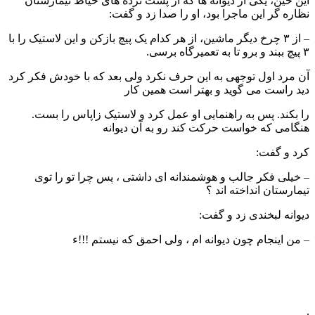
این حین، یکی از دیوانه ها که از پشت نرده های حیاط تیمارستان
نظاره گر این ماجرا بود، او را صدا زد و گفت:
– از ۳ چرخ دیگر ماشین، از هر کدام یک پیچ بازکن و این لاستیک را با
۳ پیچ ببند و برو تا به تعمیرگاه برسی.
آن مرد اول توجهی به این حرف نکرد ولی بعد که با خودش فکر کرد
دید راست می گوید و بهتر است همین کار
را بکند. پس به راهنمایی او عمل کرد و لاستیک زاپاس را بست.
هنگامی که خواست حرکت کند رو به آن دیوانه
کرد و گفت:
– خیلی فکر جالب و هوشمندانه ای داشتی ، پس چرا تو را توی
تیمارستان انداخته اند ؟
دیوانه لبخندی زد و گفت:
– من اینجام چون دیوانه ام ، ولی احمق که نیستم !!!ء
.