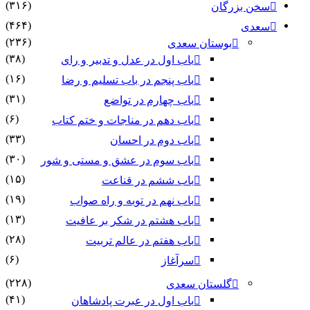
(۳۱۶)
سخن بزرگان
(۴۶۴)
سعدی
(۲۳۶)
بوستان سعدی
(۳۸)
باب اول در عدل و تدبیر و رای
(۱۶)
باب پنجم در باب تسلیم و رضا
(۳۱)
باب چهارم در تواضع
(۶)
باب دهم در مناجات و ختم کتاب
(۳۳)
باب دوم در احسان
(۳۰)
باب سوم در عشق و مستی و شور
(۱۵)
باب ششم در قناعت
(۱۹)
باب نهم در توبه و راه صواب
(۱۳)
باب هشتم در شکر بر عافیت
(۲۸)
باب هفتم در عالم تربیت
(۶)
سرآغاز
(۲۲۸)
گلستان سعدی
(۴۱)
باب اول در عبرت پادشاهان