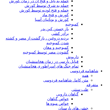
حمله به بابل و فتح آن در زمان کورش
حمله به شرق توسط کورش
حمله و فتح لودیه توسط کورش
کورش و فتح ماد
کورش و یونانیان آسیا
کمبوجیه
باز جستن کین پدر
برادر کشی
بردیه دروغین ، بازگشت از مصر و کشته
شدن کمبوجیه
کمبوجیه و مغان
گشودن مصر توسط کمبوجیه
داریوش
قبایل پارسی در زمان هخامنشیان
تمام جنگ های امپراطوری هخامنشیان
شاهنامه فردوسی
همه
متن کامل شاهنامه فردوسی
متفرقه
طب سنتی
گیاهان دارویی
خواص گیاهان
خواص میوه ها
جشن های پارسیان