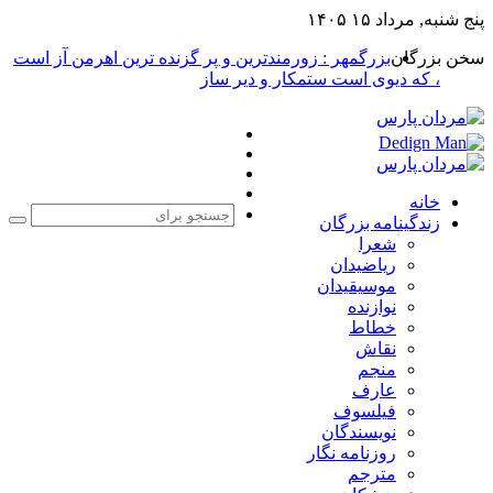
پنج شنبه, مرداد ۱۵ ۱۴۰۵
سخن بزرگان
بزرگمهر : زورمندترین و پر گزنده ترین اهرمن آز است
، که دیوی است ستمکار و دیر ساز
فیس
X
بوک
یوتیوب
اینستاگرام
خانه
زندگینامه بزرگان
جست
شعرا
برا
ریاضیدان
موسیقیدان
نوازنده
خطاط
نقاش
منجم
عارف
فیلسوف
نویسندگان
روزنامه نگار
مترجم