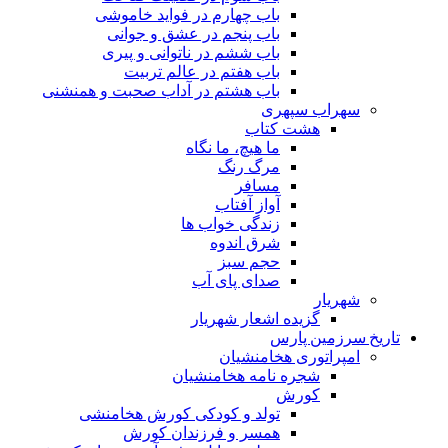
باب چهارم در فواید خاموشى
باب پنجم در عشق و جوانى
باب ششم در ناتوانى و پیرى
باب هفتم در عالم تربیت
باب هشتم در آداب صحبت و همنشنى
سهراب سپهری
هشت کتاب
ما هیچ، ما نگاه
مرگ رنگ
مسافر
آواز آفتاب
زندگی خواب ها
شرق اندوه
حجم سبز
صدای پای آب
شهریار
گزیده اشعار شهریار
تاریخ سرزمین پارس
امپراتوری هخامنشیان
شجره نامه هخامنشیان
کورش
تولد و کودکی کورش هخامنشی
همسر و فرزندان کورش