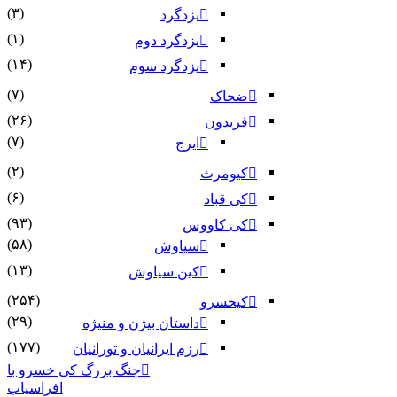
(۳)
یزدگرد
(۱)
یزدگرد دوم
(۱۴)
یزدگرد سوم
(۷)
ضحاک
(۲۶)
فریدون
(۷)
ایرج
(۲)
کیومرث
(۶)
کی قباد
(۹۳)
کی کاووس
(۵۸)
سیاوش
(۱۳)
کین سیاوش
(۲۵۴)
کیخسرو
(۲۹)
داستان بیژن و منیژه
(۱۷۷)
رزم ایرانیان و تورانیان
جنگ بزرگ کی خسرو با
افراسیاب