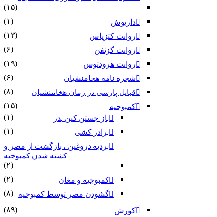
(۱۵)
(۱)
داریوش
(۱۳)
روایت کتزیاس
(۶)
روایت گزنفن
(۱۹)
روایت هرودتوس
(۶)
شجره نامه هخامنشیان
(۸)
قبایل پارسی در زمان هخامنشیان
(۱۵)
کمبوجیه
(۱)
باز جستن کین پدر
(۱)
برادر کشی
بردیه دروغین ، بازگشت از مصر و
کشته شدن کمبوجیه
(۲)
(۲)
کمبوجیه و مغان
(۸)
گشودن مصر توسط کمبوجیه
(۸۹)
کورش