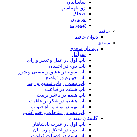
ساسانیان
زو طهماسپ‏
ضحاک
فریدون
تهمورث
حافظ
دیوان حافظ
سعدی
بوستان سعدی
سرآغاز
باب اول در عدل و تدبیر و رای
باب دوم در احسان
باب سوم در عشق و مستی و شور
باب چهارم در تواضع
باب پنجم در باب تسلیم و رضا
باب ششم در قناعت
باب هفتم در تاءثیر تربیت
باب هشتم در شکر بر عافیت
باب نهم در توبه و راه صواب
باب دهم در مناجات و ختم کتاب
گلستان سعدی
باب اول در عبرت پادشاهان
باب دوم در اخلاق پارسایان
باب سوم در فضیلت قناعت