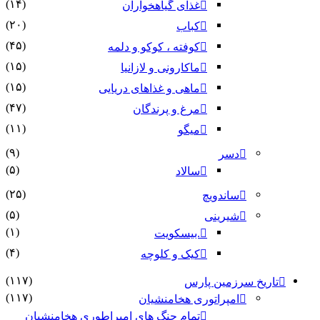
(۱۴)
غذای گیاهخواران
(۲۰)
کباب
(۴۵)
کوفته ، کوکو و دلمه
(۱۵)
ماکارونی و لازانیا
(۱۵)
ماهی و غذاهای دریایی
(۴۷)
مرغ و پرندگان
(۱۱)
میگو
(۹)
دسر
(۵)
سالاد
(۲۵)
ساندویچ
(۵)
شیرینی
(۱)
.بیسکویت
(۴)
کیک و کلوچه
(۱۱۷)
تاریخ سرزمین پارس
(۱۱۷)
امپراتوری هخامنشیان
تمام جنگ های امپراطوری هخامنشیان