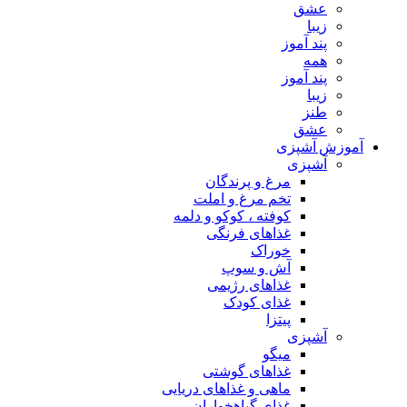
عشق
زیبا
پند آموز
همه
پند آموز
زیبا
طنز
عشق
آموزش آشپزی
آشپزی
مرغ و پرندگان
تخم مرغ و املت
کوفته ، کوکو و دلمه
غذاهای فرنگی
خوراک
آش و سوپ
غذاهای رژیمی
غذای کودک
پیتزا
آشپزی
میگو
غذاهای گوشتی
ماهی و غذاهای دریایی
غذای گیاهخواران