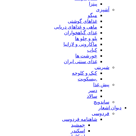
پیتزا
آشپزی
میگو
غذاهای گوشتی
ماهی و غذاهای دریایی
غذای گیاهخواران
پلو و چلو ها
ماکارونی و لازانیا
کباب
خورشت ها
غذای سنتی ایران
شیرینی
کیک و کلوچه
.بیسکویت
پیش غذا
دسر
سالاد
ساندویچ
دیوان اشعار
فردوسی
شاهنامه فردوسی
جمشید
اسکندر