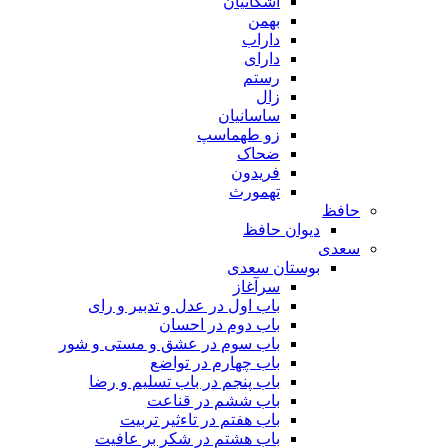
اشکانیان
بهمن
داراب
دارای
رستم
زال
ساسانیان
زو طهماسپ‏
ضحاک
فریدون
تهمورث
حافظ
دیوان حافظ
سعدی
بوستان سعدی
سرآغاز
باب اول در عدل و تدبیر و رای
باب دوم در احسان
باب سوم در عشق و مستی و شور
باب چهارم در تواضع
باب پنجم در باب تسلیم و رضا
باب ششم در قناعت
باب هفتم در تاءثیر تربیت
باب هشتم در شکر بر عافیت