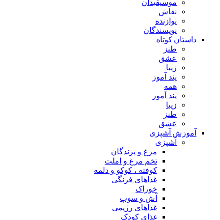
موسیقیدان
نقاش
نوازنده
نویسندگان
داستان کوتاه
طنز
عشق
زیبا
پند آموز
همه
پند آموز
زیبا
طنز
عشق
آموزش آشپزی
آشپزی
مرغ و پرندگان
تخم مرغ و املت
کوفته ، کوکو و دلمه
غذاهای فرنگی
خوراک
آش و سوپ
غذاهای رژیمی
غذای کودک