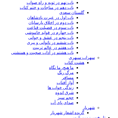
باب نهم در توبه و راه صواب
باب دهم در مناجات و ختم کتاب
گلستان سعدی
باب اول در عبرت پادشاهان
باب دوم در اخلاق پارسایان
باب سوم در فضیلت قناعت
باب چهارم در فواید خاموشى
باب پنجم در عشق و جوانى
باب ششم در ناتوانى و پیرى
باب هفتم در عالم تربیت
باب هشتم در آداب صحبت و همنشنى
سهراب سپهری
هشت کتاب
ما هیچ، ما نگاه
مرگ رنگ
مسافر
آواز آفتاب
زندگی خواب ها
شرق اندوه
حجم سبز
صدای پای آب
شهریار
گزیده اشعار شهریار
تاریخ سرزمین پارس