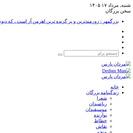
شنبه, مرداد ۱۷ ۱۴۰۵
سخن بزرگان
بزرگمهر : زورمندترین و پر گزنده ترین اهرمن آز است ، که دی
فیس
X
بوک
یوتیوب
اینستاگرام
جستجو
برای
خانه
زندگینامه بزرگان
شعرا
ریاضیدان
موسیقیدان
نوازنده
خطاط
نقاش
منجم