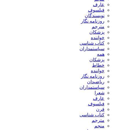
عارف
فیلسوف
نویسندگان
روزنامه نگار
مترجم
پزشکان
خواننده
کتاب شناسی
سیاستمداران
همه
پزشکان
خطاط
خواننده
روزنامه نگار
ریاضیدان
سیاستمداران
شعرا
عارف
فیلسوف
قرن
کتاب شناسی
مترجم
منجم