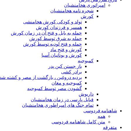
امپراتوری هخامنشیان
شجره نامه هخامنشیان
کورش
تولد و کودکی کورش هخامنشی
همسر و فرزندان کورش
حمله به بابل و فتح آن در زمان کورش
حمله به شرق توسط کورش
حمله و فتح لودیه توسط کورش
کورش و فتح ماد
کورش و یونانیان آسیا
کمبوجیه
باز جستن کین پدر
برادر کشی
بردیه دروغین ، بازگشت از مصر و کشته شد
کمبوجیه و مغان
گشودن مصر توسط کمبوجیه
داریوش
قبایل پارسی در زمان هخامنشیان
تمام جنگ های امپراطوری هخامنشیان
شاهنامه فردوسی
همه
متن کامل شاهنامه فردوسی
متفرقه