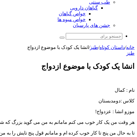
طب سنتی
گیاهان دارویی
خواص گیاهان
خواص میوه ها
جشن های پارسیان
جستجو
برای
خانه
/
داستان کوتاه
/
طنز
/
انشا یک کودک با موضوع ازدواج
طنز
انشا یک کودک با موضوع ازدواج
نام : کمال
کلاس :دومدبستان
موزو انشا : عزدواج!
هر وقت من یک کار خوب می کنم مامانم به من می گوید بزرگ که ش
تا به حال من پنج تا کار خوب کرده ام و مامانم قول پنج تایش را به من