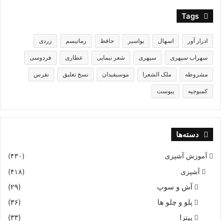
Tags
ادرار آور
اسهال
بواسیر
حافظ
رماتیسم
زردی
سهراب سپهری
سپهری
شعر نیمایی
عطاری
فردوسی
مشروطه
ملک الشعرا
موسیقیدان
نسخ تعلیق
نقرس
کمبوجیه
یبوست
دسته‌ها
آموزش آشپزی
(۴۳۰)
آشپزی
(۴۱۸)
آش و سوپ
(۲۹)
پلو و چلو ها
(۳۶)
پیتزا
(۳۳)