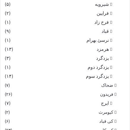
شیرویه
(۵)
فرایین
(۲)
فرخ زاد
(۱)
قباد
(۹)
نرسئ بهرام‏
(۱)
هرمزد
(۱۳)
یزدگرد
(۳)
یزدگرد دوم
(۱)
یزدگرد سوم
(۱۴)
ضحاک
(۷)
فریدون
(۲۶)
ایرج
(۷)
کیومرث
(۲)
کی قباد
(۶)