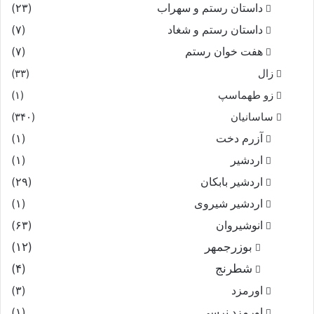
داستان رستم و سهراب
(۲۳)
داستان رستم و شغاد
(۷)
هفت خوان رستم‏
(۷)
زال
(۳۳)
زو طهماسپ‏
(۱)
ساسانیان
(۳۴۰)
آزرم دخت
(۱)
اردشیر
(۱)
اردشیر بابکان
(۲۹)
اردشیر شیروی
(۱)
انوشیروان
(۶۳)
بوزرجمهر
(۱۲)
شطرنج
(۴)
اورمزد
(۳)
اورمزد نرسى‏
(۱)