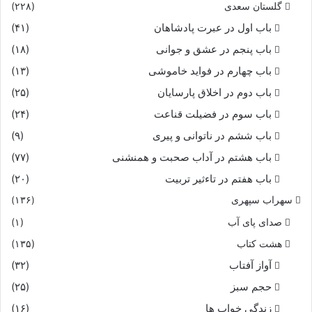
گلستان سعدی
(۲۲۸)
باب اول در عبرت پادشاهان
(۴۱)
باب پنجم در عشق و جوانى
(۱۸)
باب چهارم در فواید خاموشى
(۱۳)
باب دوم در اخلاق پارسایان
(۲۵)
باب سوم در فضیلت قناعت
(۲۴)
باب ششم در ناتوانى و پیرى
(۹)
باب هشتم در آداب صحبت و همنشنى
(۷۷)
باب هفتم در تاءثیر تربیت
(۲۰)
سهراب سپهری
(۱۳۶)
صدای پای آب
(۱)
هشت کتاب
(۱۳۵)
آواز آفتاب
(۳۲)
حجم سبز
(۲۵)
زندگی خواب ها
(۱۶)