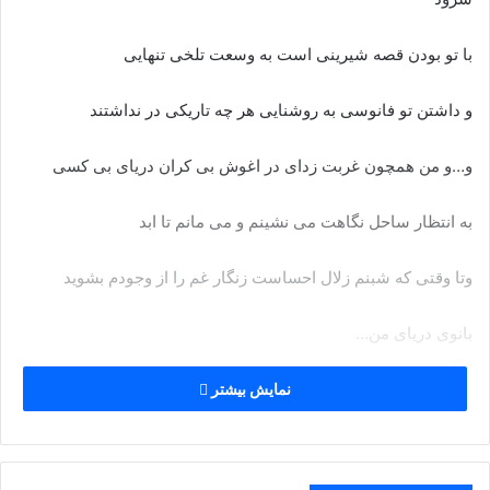
با تو بودن قصه شیرینی است به وسعت تلخی تنهایی
و داشتن تو فانوسی به روشنایی هر چه تاریکی در نداشتند
و…و من همچون غربت زدای در اغوش بی کران دریای بی کسی
به انتظار ساحل نگاهت می نشینم و می مانم تا ابد
وتا وقتی که شبنم زلال احساست زنگار غم را از وجودم بشوید
بانوی دریای من…
کاش قلب وسعت می گرفت شمع با پروانه الفت می گرفت
نمایش بیشتر
کاش توی جاده های زندگی خنده هم از گریه سبقت می گرفت.