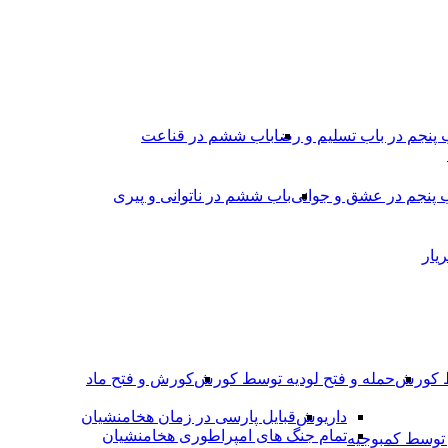
 پنجم در باب تسلیم و رضا
باب ششم در قناعت
 پنجم در عشق و جوانى
باب ششم در ناتوانى و پیرى
یار
ط کورش
حمله و فتح لودیه توسط کورش
کورش و فتح ماد
داریوش
قبایل پارسی در زمان هخامنشیان
تمام جنگ های امپراطوری هخامنشیان
وسط کمبوجیه