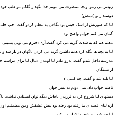
زودتر می رمو اونجا منتظرت می مونم خدا نگهدار گلکم مواظب خو
دوستدار تو (ب.ش)
لنا که صورتش از اشک خیس بود نگاهی به معلم کردو گفت: خب خانم
گمان می کنم جوابم واضح بود
معلم هم که به شدت گریه می کرد گفت:آره دخترم می تونی بشینی
لنا به بچه ها نگاه کرد همه داشتن گریه می کردن ناگهان در باز شد و 
مدرسه داخل شدو گفت: پدرو مادر لنا اومدن دنبال لنا برای مراسم خ
از بستگان
لنا بلند شد و گفت: چه کسی ؟
ناظم جواب داد: نمی دونم یه پسر جوان
دستهای لنا شروع کرد به لرزیدن پاهاش دیگه توان ایستادن نداشت ناگ
آره لنای قصه ی ما رفته بود رفته بود پیش عشقش ومن مطمئنم اون د
لنا همیشه این شعرو تکرار می کرد