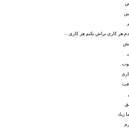
ص
ین
دم هر کاری براش بکنم هر کاری…
یش
اری
رفت
ق
 زیاد
رم