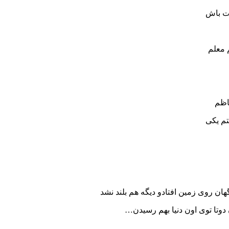
دت باش
 معلم
ناظم
تم یکی
هان روی زمین افتادو دیگه هم بلند نشد
وتا توی اون دنیا بهم رسیدن…