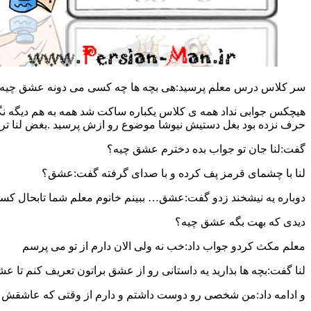
سر کلاس درس معلم پرسید:هی بچه ها چه کسی می دونه عشق چیه
حرف نزده بود بغل دستیش نیوشا موضوع رو ازش پرسید .بغض لنا ترکی
گفت:لنا جان تو جواب بده دخترم عشق چیه؟
لنا با چشمای قرمز پف کرده و با صدای گرفته گفت:عشق؟
دوباره یه نیشخند زدو گفت:عشق… ببینم خانوم معلم شما تابحال کس
دیدی که بهت بگه عشق چیه؟
معلم مکث کردو جواب داد:خب نه ولی الان دارم از تو می پرسم
لنا گفت:بچه ها بذارید یه داستانی رو از عشق براتون تعریف کنم تا 
و ادامه داد:من شخصی رو دوست داشتم و دارم از وقتی که عاشقش