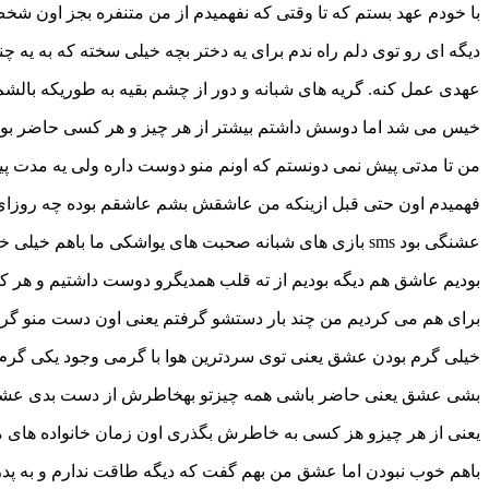
با خودم عهد بستم که تا وقتی که نفهمیدم از من متنفره بجز اون شخ
دیگه ای رو توی دلم راه ندم برای یه دختر بچه خیلی سخته که به یه چن
عهدی عمل کنه. گریه های شبانه و دور از چشم بقیه به طوریکه بالشم
خیس می شد اما دوسش داشتم بیشتر از هر چیز و هر کسی حاضر بو
من تا مدتی پیش نمی دونستم که اونم منو دوست داره ولی یه مدت پ
فهمیدم اون حتی قبل ازینکه من عاشقش بشم عاشقم بوده چه روزای
عشنگی بود sms بازی های شبانه صحبت های یواشکی ما باهم خیلی خوب
بودیم عاشق هم دیگه بودیم از ته قلب همدیگرو دوست داشتیم و هر ک
برای هم می کردیم من چند بار دستشو گرفتم یعنی اون دست منو گ
خیلی گرم بودن عشق یعنی توی سردترین هوا با گرمی وجود یکی گرم
بشی عشق یعنی حاضر باشی همه چیزتو بهخاطرش از دست بدی عش
یعنی از هر چیزو هز کسی به خاطرش بگذری اون زمان خانواده های ما
باهم خوب نبودن اما عشق من بهم گفت که دیگه طاقت ندارم و به پد