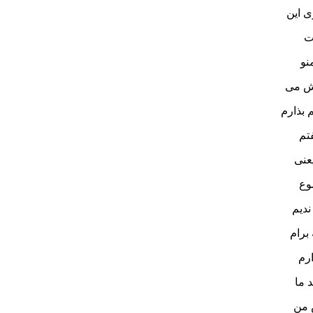
ی این
ت
نو
هش می
 بذارم
تم
عنی
وع
ندیم
برام
رم
 ما
 من