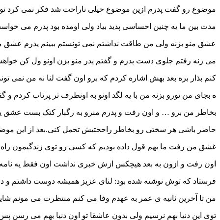
موضوع رو گفت پدرم ازین موضوع خیلی ناراحت شد فکر نمی کرد تو
مدت بین ما یه چنین احساسی پدید بیاد ولی اومده بود پدرم می خواس
عشق منو بزنه ولی من طاقت نداشتم نمی تونستم ببینم پدرم عشق م
می زنه رفتم جلوی دست پدرم و گفتم پدر منو بزن اونو ول کن خوا
کنم بذار بره بعد بهش اشاره کردم که برو اون گفت لنا نه من نمی تونم
ه بجای من تورو بزنه من با یه لگد اونو به اونطرف تر پرتاب کردم و گف
بخاطر من برو … و اون رفت و پدرم منرو به رگبار کتک بست عشق ی
حاضر باشی هر سختی رو بخاطر راححتیش تحمل کنی.بعد از این موض
غشق من رفت ما بهم قول داده بودیم که کسی رو توی زندگیمون راه 
اون رفت و ازون به بعد هیچکس ازش خبری نداشت اون فقط یه نامه 
فرستاد که توش نوشته شده بود: لنای عزیز همیشه دوست داشتم و دا
من تا آخرین ثانیه ی عمر به عهدم وفا می کنم منتظرت می مونم شاید
توی این دنیا بهم نرسیم ولی بدون عاشقا تو اون دنیا بهم می رسن پس