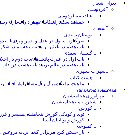
دیوان اشعار
فردوسی
شاهنامه فردوسی
جمشید
اسکندر
اشکانیان
بهمن
داراب
دارای
رست
سعدی
بوستان سعدی
سرآغاز
باب اول در عدل و تدبیر و رای
باب دو
باب هفتم در تاءثیر تربیت
باب هشتم در شکر 
گلستان سعدی
باب اول در عبرت پادشاهان
باب دوم در اخلا
باب هفتم در عالم تربیت
باب هشتم در آداب
سهراب سپهری
هشت کتاب
ما هیچ، ما نگاه
مرگ رنگ
مسافر
آواز آفتاب
زن
تاریخ سرزمین پارس
امپراتوری هخامنشیان
شجره نامه هخامنشیان
کورش
تولد و کودکی کورش هخامنشی
همسر و فرز
کورش و یونانیان آسیا
کمبوجیه
باز جستن کین پدر
برادر کشی
بردیه دروغین 