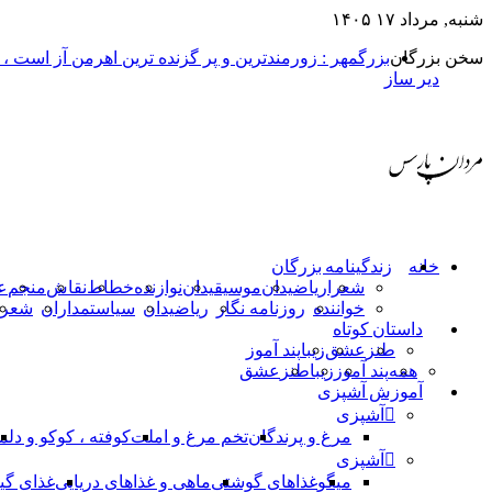
شنبه, مرداد ۱۷ ۱۴۰۵
سخن بزرگان
بزرگمهر : زورمندترین و پر گزنده ترین اهرمن آز است ،
دیر ساز
خانه
زندگینامه بزرگان
شعرا
ریاضیدان
موسیقیدان
نوازنده
خطاط
نقاش
منجم
ع
خواننده
روزنامه نگار
ریاضیدان
سیاستمداران
شعرا
داستان کوتاه
طنز
عشق
زیبا
پند آموز
همه
پند آموز
زیبا
طنز
عشق
آموزش آشپزی
آشپزی
مرغ و پرندگان
تخم مرغ و املت
کوفته ، کوکو و دلم
آشپزی
میگو
غذاهای گوشتی
ماهی و غذاهای دریایی
غذای گی