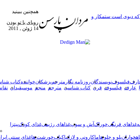
همچنین ببینید
 که دیوی است ستمکار و
بستن
رویای با تو بودن
14 ژوئن , 2011
X
وایبر
فیس
دکمه
واتس
تلگرام
آپ
بوک
بازگشت
به
بالا
ارف
فیلسوف
نویسندگان
روزنامه نگار
مترجم
پزشکان
خواننده
کتاب شنا
عارف
فیلسوف
قرن
کتاب شناسی
مترجم
منجم
موسیقیدان
نقا
ه
غذاهای فرنگی
خوراک
آش و سوپ
غذاهای رژیمی
غذای کودک
پیتزا
اهخواران
پلو و چلو ها
ماکارونی و لازانیا
کباب
خورشت ها
غذای سنتی ایرا