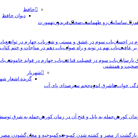
حافظ
دیوان حافظ
م
زال
ساسانیان
زو طهماسپ‏
ضحاک
فریدون
تهمورث
م در احسان
باب سوم در عشق و مستی و شور
باب چهارم در تواضع
باب
بر عافیت
باب نهم در توبه و راه صواب
باب دهم در مناجات و ختم کتاب
ق پارسایان
باب سوم در فضیلت قناعت
باب چهارم در فواید خاموشى
باب
 صحبت و همنشنى
شهریار
گزیده اشعار شهر
دگی خواب ها
شرق اندوه
حجم سبز
صدای پای آب
ندان کورش
حمله به بابل و فتح آن در زمان کورش
حمله به شرق توس
، بازگشت از مصر و کشته شدن کمبوجیه
کمبوجیه و مغان
گشودن مصر ت