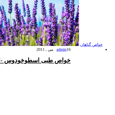
خواص گیاهان
16 می , 2011
admin
خواص طبی اسطوخودوس -لا