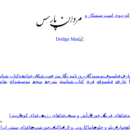
دکمه
 که دیوی است ستمکار و
بازگشت
به
بالا
ارف
فیلسوف
نویسندگان
روزنامه نگار
مترجم
پزشکان
خواننده
کتاب شنا
عارف
فیلسوف
قرن
کتاب شناسی
مترجم
منجم
موسیقیدان
نقا
ه
غذاهای فرنگی
خوراک
آش و سوپ
غذاهای رژیمی
غذای کودک
پیتزا
اهخواران
پلو و چلو ها
ماکارونی و لازانیا
کباب
خورشت ها
غذای سنتی ایرا