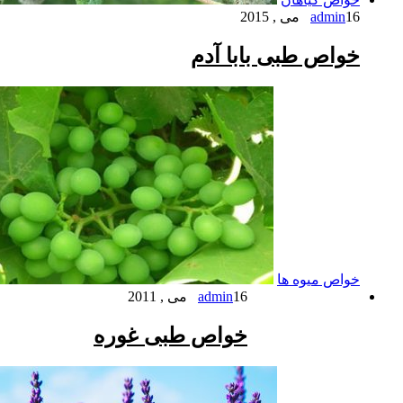
16 می , 2015
admin
خواص طبی بابا آدم
خواص میوه ها
16 می , 2011
admin
خواص طبی غوره