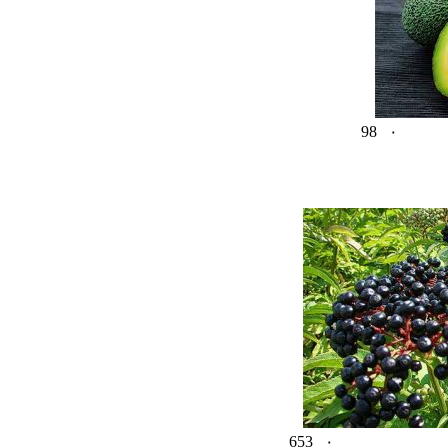
98
۰
653
۰