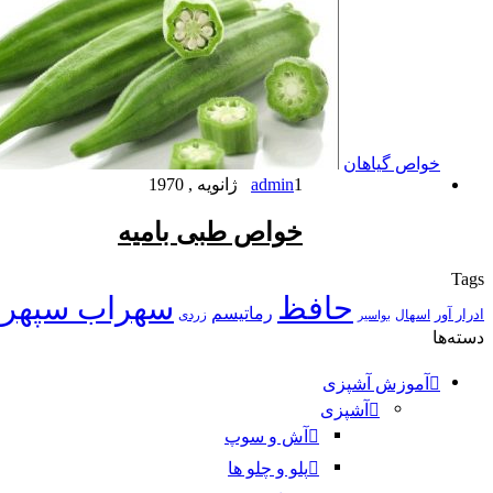
خواص گیاهان
1 ژانویه , 1970
admin
خواص طبی بامیه
Tags
حافظ
سهراب سپهر
رماتیسم
ادرار آور
اسهال
زردی
بواسیر
دسته‌ها
آموزش آشپزی
آشپزی
آش و سوپ
پلو و چلو ها