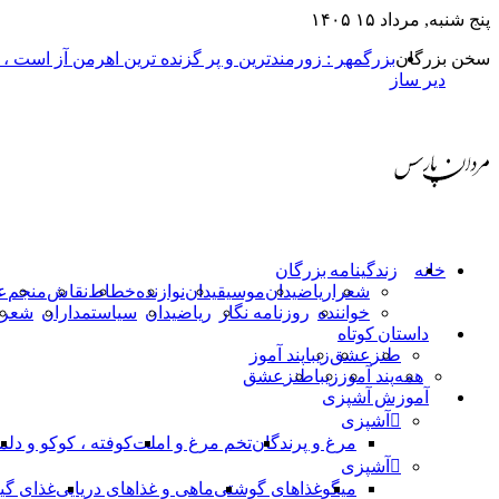
پنج شنبه, مرداد ۱۵ ۱۴۰۵
سخن بزرگان
بزرگمهر : زورمندترین و پر گزنده ترین اهرمن آز است ،
دیر ساز
خانه
زندگینامه بزرگان
شعرا
ریاضیدان
موسیقیدان
نوازنده
خطاط
نقاش
منجم
ع
خواننده
روزنامه نگار
ریاضیدان
سیاستمداران
شعرا
داستان کوتاه
طنز
عشق
زیبا
پند آموز
همه
پند آموز
زیبا
طنز
عشق
آموزش آشپزی
آشپزی
مرغ و پرندگان
تخم مرغ و املت
کوفته ، کوکو و دلم
آشپزی
میگو
غذاهای گوشتی
ماهی و غذاهای دریایی
غذای گی