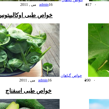
۰
817
16 می , 2011
admin
خواص طبی اوکالیپتوس
خواص گیاهان
۰
200
16 می , 2011
admin
خواص طبی اسفناج