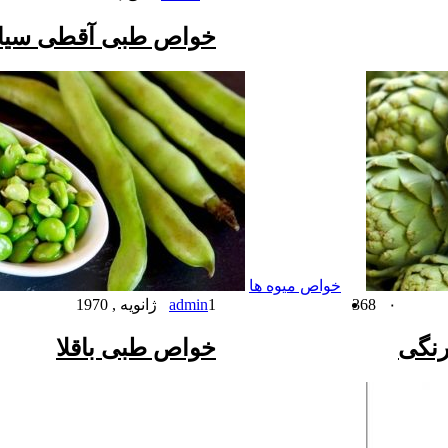
خواص طبی آقطی سیاه 
خواص میوه ها
۰
368
1 ژانویه , 1970
admin
رنگی
خواص طبی باقلا