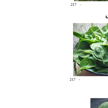
217
۰
217
۰