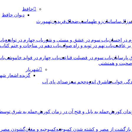
حافظ
دیوان حافظ
م
زال
ساسانیان
زو طهماسپ‏
ضحاک
فریدون
تهمورث
م در احسان
باب سوم در عشق و مستی و شور
باب چهارم در تواضع
باب
بر عافیت
باب نهم در توبه و راه صواب
باب دهم در مناجات و ختم کتاب
ق پارسایان
باب سوم در فضیلت قناعت
باب چهارم در فواید خاموشى
باب
 صحبت و همنشنى
شهریار
گزیده اشعار شهر
دگی خواب ها
شرق اندوه
حجم سبز
صدای پای آب
ندان کورش
حمله به بابل و فتح آن در زمان کورش
حمله به شرق توس
، بازگشت از مصر و کشته شدن کمبوجیه
کمبوجیه و مغان
گشودن مصر ت