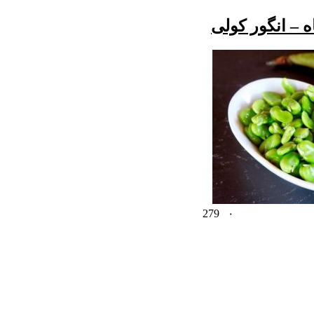
– انگور کولی
279
۰