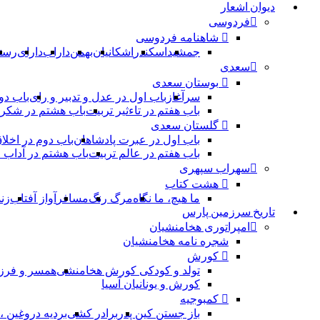
دیوان اشعار
فردوسی
شاهنامه فردوسی
جمشید
اسکندر
اشکانیان
بهمن
داراب
دارای
رست
سعدی
بوستان سعدی
سرآغاز
باب اول در عدل و تدبیر و رای
باب دو
باب هفتم در تاءثیر تربیت
باب هشتم در شکر 
گلستان سعدی
باب اول در عبرت پادشاهان
باب دوم در اخلا
باب هفتم در عالم تربیت
باب هشتم در آداب
سهراب سپهری
هشت کتاب
ما هیچ، ما نگاه
مرگ رنگ
مسافر
آواز آفتاب
زن
تاریخ سرزمین پارس
امپراتوری هخامنشیان
شجره نامه هخامنشیان
کورش
تولد و کودکی کورش هخامنشی
همسر و فرز
کورش و یونانیان آسیا
کمبوجیه
باز جستن کین پدر
برادر کشی
بردیه دروغین 