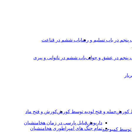
 پنجم در باب تسلیم و رضا
باب ششم در قناعت
 پنجم در عشق و جوانى
باب ششم در ناتوانى و پیرى
یار
ط کورش
حمله و فتح لودیه توسط کورش
کورش و فتح ماد
داریوش
قبایل پارسی در زمان هخامنشیان
تمام جنگ های امپراطوری هخامنشیان
وسط کمبوجیه