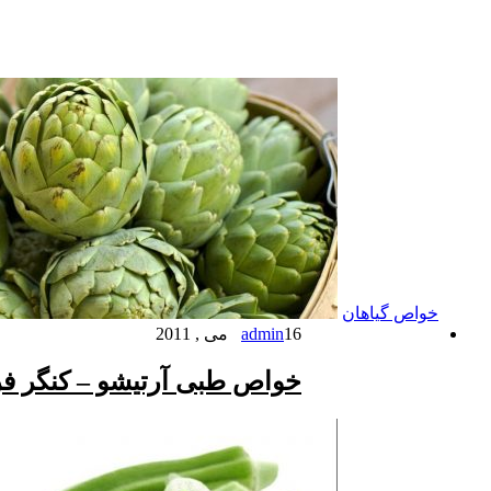
خواص گیاهان
16 می , 2011
admin
خواص طبی آرتیشو – کنگر ف