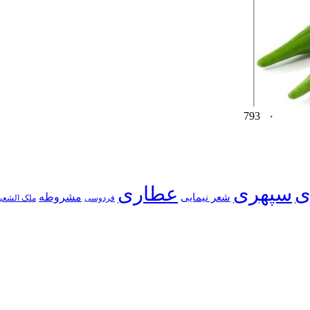
793
۰
ی
سپهری
عطاری
شعر نیمایی
مشروطه
فردوسی
ملک الشعر