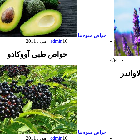
خواص میوه ها
16 می , 2011
admin
خواص طبی آووکادو
434
۰
واندر
خواص میوه ها
16 می , 2011
admin