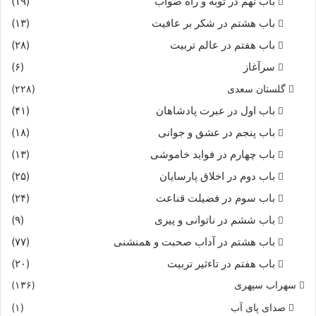
باب نهم در توبه و راه صواب
(۱۹)
باب هشتم در شکر بر عافیت
(۱۳)
باب هفتم در عالم تربیت
(۲۸)
سرآغاز
(۶)
گلستان سعدی
(۲۲۸)
باب اول در عبرت پادشاهان
(۴۱)
باب پنجم در عشق و جوانى
(۱۸)
باب چهارم در فواید خاموشى
(۱۳)
باب دوم در اخلاق پارسایان
(۲۵)
باب سوم در فضیلت قناعت
(۲۴)
باب ششم در ناتوانى و پیرى
(۹)
باب هشتم در آداب صحبت و همنشنى
(۷۷)
باب هفتم در تاءثیر تربیت
(۲۰)
سهراب سپهری
(۱۳۶)
صدای پای آب
(۱)