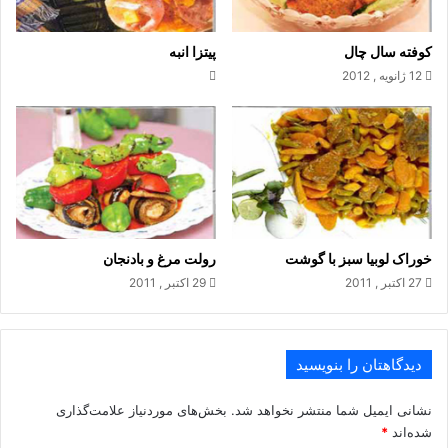
کباب‌پز با حرارت بالا کباب کرد یا آن را در تابه روی حرارت متوسط
سرخ کرد. در هر حال به هنگام پخت، هرازگاهی از مواد طعم‌دهنده
کوفته سال چال
پیتزا انبه
روی سطوح گوشت بمالید. استیک آماده شده را با برگ‌تازه نعنا
12 ژانویه , 2012
تزئین کنید .
انواع غذاهای گوشتی
خوراک لوبیا سبز با گوشت
رولت مرغ و بادنجان
27 اکتبر , 2011
29 اکتبر , 2011
.
دیدگاهتان را بنویسید
نشانی ایمیل شما منتشر نخواهد شد.
بخش‌های موردنیاز علامت‌گذاری
شده‌اند
*