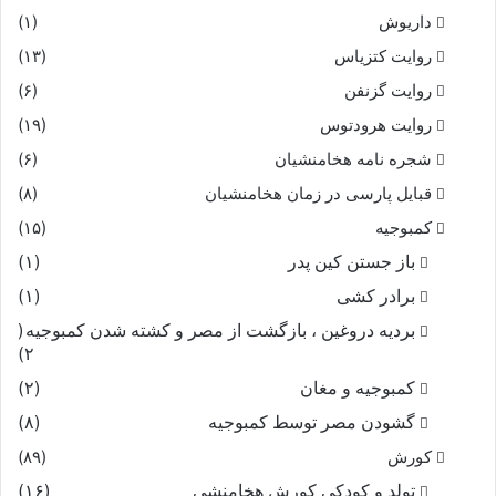
داریوش
(۱)
روایت کتزیاس
(۱۳)
روایت گزنفن
(۶)
روایت هرودتوس
(۱۹)
شجره نامه هخامنشیان
(۶)
قبایل پارسی در زمان هخامنشیان
(۸)
کمبوجیه
(۱۵)
باز جستن کین پدر
(۱)
برادر کشی
(۱)
بردیه دروغین ، بازگشت از مصر و کشته شدن کمبوجیه
(
۲)
کمبوجیه و مغان
(۲)
گشودن مصر توسط کمبوجیه
(۸)
کورش
(۸۹)
تولد و کودکی کورش هخامنشی
(۱۶)