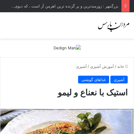
بزرگمهر : زورمندترین و پر گزنده ترین اهرمن آز است ، که دیوی است ستمکار و دیر ساز
خانه
/
آموزش آشپزی
/
آشپزی
آشپزی
غذاهای گوشتی
استیک با نعناع و لیمو