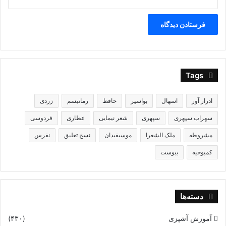
Tags
ادرار آور
اسهال
بواسیر
حافظ
رماتیسم
زردی
سهراب سپهری
سپهری
شعر نیمایی
عطاری
فردوسی
مشروطه
ملک الشعرا
موسیقیدان
نسخ تعلیق
نقرس
کمبوجیه
یبوست
دسته‌ها
آموزش آشپزی
(۴۳۰)