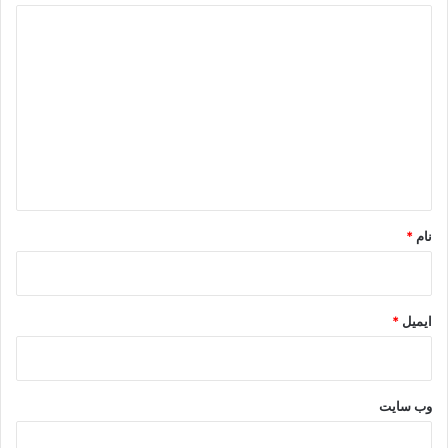
د
ی
د
گ
ا
ه
*
نام
*
ایمیل
*
وب‌ سایت