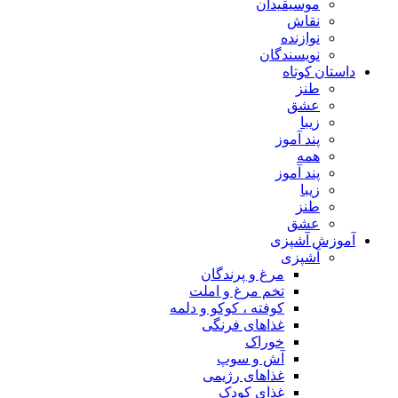
موسیقیدان
نقاش
نوازنده
نویسندگان
داستان کوتاه
طنز
عشق
زیبا
پند آموز
همه
پند آموز
زیبا
طنز
عشق
آموزش آشپزی
آشپزی
مرغ و پرندگان
تخم مرغ و املت
کوفته ، کوکو و دلمه
غذاهای فرنگی
خوراک
آش و سوپ
غذاهای رژیمی
غذای کودک