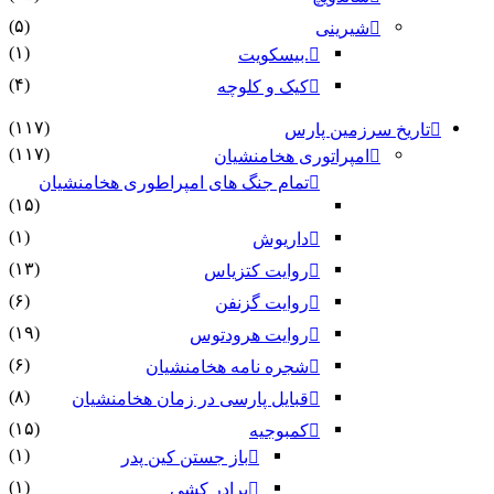
(۵)
شیرینی
(۱)
.بیسکویت
(۴)
کیک و کلوچه
(۱۱۷)
تاریخ سرزمین پارس
(۱۱۷)
امپراتوری هخامنشیان
تمام جنگ های امپراطوری هخامنشیان
(۱۵)
(۱)
داریوش
(۱۳)
روایت کتزیاس
(۶)
روایت گزنفن
(۱۹)
روایت هرودتوس
(۶)
شجره نامه هخامنشیان
(۸)
قبایل پارسی در زمان هخامنشیان
(۱۵)
کمبوجیه
(۱)
باز جستن کین پدر
(۱)
برادر کشی