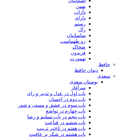
اشکانیان
بهمن
داراب
دارای
رستم
زال
ساسانیان
زو طهماسپ‏
ضحاک
فریدون
تهمورث
حافظ
دیوان حافظ
سعدی
بوستان سعدی
سرآغاز
باب اول در عدل و تدبیر و رای
باب دوم در احسان
باب سوم در عشق و مستی و شور
باب چهارم در تواضع
باب پنجم در باب تسلیم و رضا
باب ششم در قناعت
باب هفتم در تاءثیر تربیت
باب هشتم در شکر بر عافیت