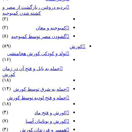
بردیه دروغین ، بازگشت از مصر و
کشته شدن کمبوجیه
(۲)
(۲)
کمبوجیه و مغان
(۸)
گشودن مصر توسط کمبوجیه
(۸۹)
کورش
تولد و کودکی کورش هخامنشی
(۱۶)
حمله به بابل و فتح آن در زمان
کورش
(۱۸)
(۱۴)
حمله به شرق توسط کورش
حمله و فتح لودیه توسط کورش
(۱۸)
(۴)
کورش و فتح ماد
(۷)
کورش و یونانیان آسیا
(۴)
همسر و فرزندان کورش