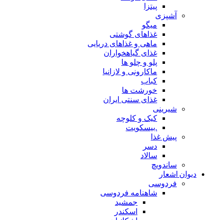
پیتزا
آشپزی
میگو
غذاهای گوشتی
ماهی و غذاهای دریایی
غذای گیاهخواران
پلو و چلو ها
ماکارونی و لازانیا
کباب
خورشت ها
غذای سنتی ایران
شیرینی
کیک و کلوچه
.بیسکویت
پیش غذا
دسر
سالاد
ساندویچ
دیوان اشعار
فردوسی
شاهنامه فردوسی
جمشید
اسکندر