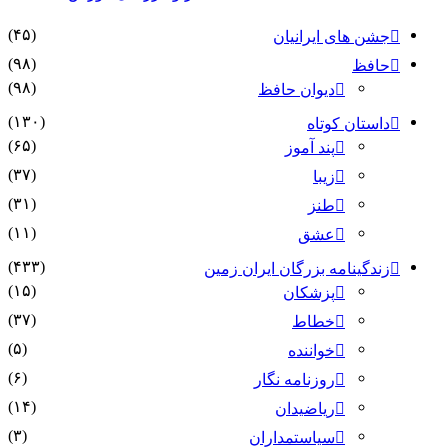
(۴۵)
جشن های ایرانیان
(۹۸)
حافظ
(۹۸)
دیوان حافظ
(۱۳۰)
داستان کوتاه
(۶۵)
پند آموز
(۳۷)
زیبا
(۳۱)
طنز
(۱۱)
عشق
(۴۳۳)
زندگینامه بزرگان ایران زمین
(۱۵)
پزشکان
(۳۷)
خطاط
(۵)
خواننده
(۶)
روزنامه نگار
(۱۴)
ریاضیدان
(۳)
سیاستمداران