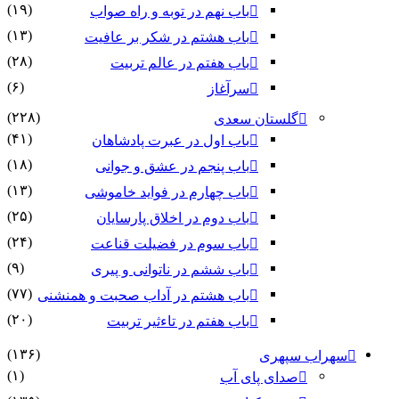
(۱۹)
باب نهم در توبه و راه صواب
(۱۳)
باب هشتم در شکر بر عافیت
(۲۸)
باب هفتم در عالم تربیت
(۶)
سرآغاز
(۲۲۸)
گلستان سعدی
(۴۱)
باب اول در عبرت پادشاهان
(۱۸)
باب پنجم در عشق و جوانى
(۱۳)
باب چهارم در فواید خاموشى
(۲۵)
باب دوم در اخلاق پارسایان
(۲۴)
باب سوم در فضیلت قناعت
(۹)
باب ششم در ناتوانى و پیرى
(۷۷)
باب هشتم در آداب صحبت و همنشنى
(۲۰)
باب هفتم در تاءثیر تربیت
(۱۳۶)
سهراب سپهری
(۱)
صدای پای آب