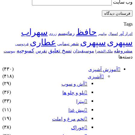
وب‌ سایت
Tags
حافظ
سهراب
رماتیسم
ادرار آور
اسهال
زردی
بواسیر
سپهری
سپهری
عطاری
شعر نیمایی
فردوسی
نسخ تعلیق
کمبوجیه
مشروطه
موسیقیدان
نقرس
یبوست
ملک الشعرا
دسته‌ها
(۴۳۰)
آموزش آشپزی
(۴۱۸)
آشپزی
(۲۹)
آش و سوپ
(۳۶)
پلو و چلو ها
(۳۳)
پیتزا
(۱۱)
پیش غذا
(۱۹)
تخم مرغ و املت
(۳۸)
خوراک