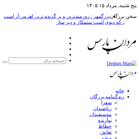
پنج شنبه, مرداد ۱۵ ۱۴۰۵
سخن بزرگان
بزرگمهر : زورمندترین و پر گزنده ترین اهرمن آز است
، که دیوی است ستمکار و دیر ساز
فیس
X
بوک
یوتیوب
اینستاگرام
جست
برا
خانه
زندگینامه بزرگان
شعرا
ریاضیدان
موسیقیدان
نوازنده
خطاط
نقاش
منجم