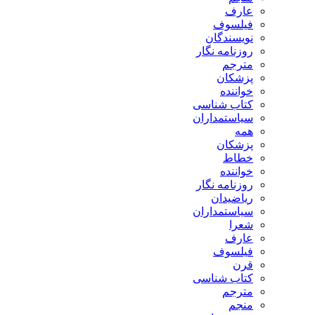
عارف
فیلسوف
نویسندگان
روزنامه نگار
مترجم
پزشکان
خواننده
کتاب شناسی
سیاستمداران
همه
پزشکان
خطاط
خواننده
روزنامه نگار
ریاضیدان
سیاستمداران
شعرا
عارف
فیلسوف
قرن
کتاب شناسی
مترجم
منجم