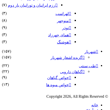
(۷)
رزم ایرانیان و تورانیان بار دوم
(۳)
لهراسب
(۸)
منوچهر
(۹)
نوذر
(۳)
هماى چهرزاد
(۳)
هوشنگ
(۱۵۷)
شهریار
(۱۵۷)
گزیده اشعار شهریار
(۲۲)
طب سنتی
(۲۲)
گیاهان دارویی
(۹)
خواص گیاهان
(۱۳)
خواص میوه ها
© Copyright 2026, All Rights Reserved
خانه
درباره‌ی