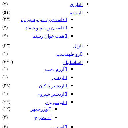
(۷)
دارای
(۵۱)
رستم
(۲۳)
داستان رستم و سهراب
(۷)
داستان رستم و شغاد
(۷)
هفت خوان رستم‏
(۳۳)
زال
(۱)
زو طهماسپ‏
(۳۴۰)
ساسانیان
(۱)
آزرم دخت
(۱)
اردشیر
(۲۹)
اردشیر بابکان
(۱)
اردشیر شیروی
(۶۳)
انوشیروان
(۱۲)
بوزرجمهر
(۴)
شطرنج
(۳)
اورمزد