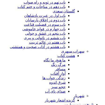
باب نهم در توبه و راه صواب
باب دهم در مناجات و ختم کتاب
گلستان سعدی
باب اول در عبرت پادشاهان
باب دوم در اخلاق پارسایان
باب سوم در فضیلت قناعت
باب چهارم در فواید خاموشى
باب پنجم در عشق و جوانى
باب ششم در ناتوانى و پیرى
باب هفتم در عالم تربیت
باب هشتم در آداب صحبت و همنشنى
سهراب سپهری
هشت کتاب
ما هیچ، ما نگاه
مرگ رنگ
مسافر
آواز آفتاب
زندگی خواب ها
شرق اندوه
حجم سبز
صدای پای آب
شهریار
گزیده اشعار شهریار
تاریخ سرزمین پارس