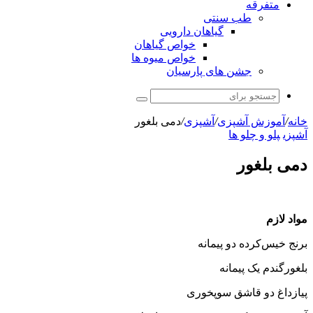
متفرقه
طب سنتی
گیاهان دارویی
خواص گیاهان
خواص میوه ها
جشن های پارسیان
جستجو
برای
خانه
/
آموزش آشپزی
/
آشپزی
/
دمی بلغور
آشپزی
پلو و چلو ها
دمی بلغور
مواد لازم
برنج خیس‌کرده دو پیمانه
بلغورگندم یک پیمانه
پیازداغ دو قاشق سوپخوری