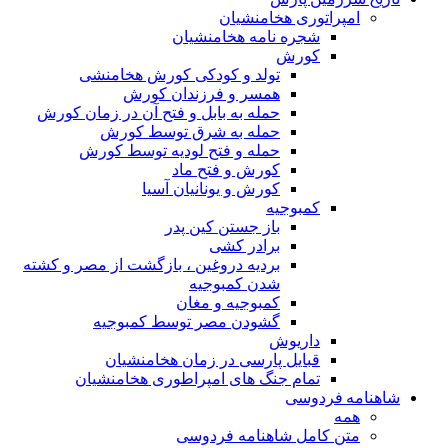
امپراتوری هخامنشیان
شجره نامه هخامنشیان
کورش
تولد و کودکی کورش هخامنشی
همسر و فرزندان کورش
حمله به بابل و فتح آن در زمان کورش
حمله به شرق توسط کورش
حمله و فتح لودیه توسط کورش
کورش و فتح ماد
کورش و یونانیان آسیا
کمبوجیه
باز جستن کین پدر
برادر کشی
بردیه دروغین ، بازگشت از مصر و کشته
شدن کمبوجیه
کمبوجیه و مغان
گشودن مصر توسط کمبوجیه
داریوش
قبایل پارسی در زمان هخامنشیان
تمام جنگ های امپراطوری هخامنشیان
شاهنامه فردوسی
همه
متن کامل شاهنامه فردوسی