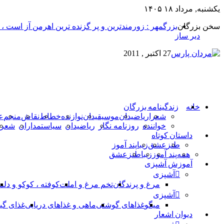
یکشنبه, مرداد ۱۸ ۱۴۰۵
سخن بزرگان
بزرگمهر : زورمندترین و پر گزنده ترین اهرمن آز است ،
دیر ساز
27 اکتبر , 2011
خانه
زندگینامه بزرگان
شعرا
ریاضیدان
موسیقیدان
نوازنده
خطاط
نقاش
منجم
ع
خواننده
روزنامه نگار
ریاضیدان
سیاستمداران
شعرا
داستان کوتاه
طنز
عشق
زیبا
پند آموز
همه
پند آموز
زیبا
طنز
عشق
آموزش آشپزی
آشپزی
مرغ و پرندگان
تخم مرغ و املت
کوفته ، کوکو و دلم
آشپزی
میگو
غذاهای گوشتی
ماهی و غذاهای دریایی
غذای گی
دیوان اشعار