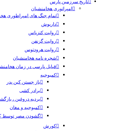
تاریخ سرزمین پارس
امپراتوری هخامنشیان
تمام جنگ های امپراطوری هخا
داریوش
روایت کتزیاس
روایت گزنفن
روایت هرودتوس
شجره نامه هخامنشیان
قبایل پارسی در زمان هخامنش
کمبوجیه
باز جستن کین پدر
برادر کشی
بردیه دروغین ، بازگ
کمبوجیه و مغان
گشودن مصر توسط کم
کورش