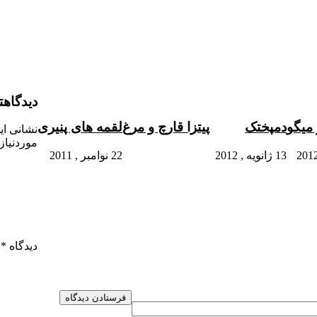
دیدگاهت
میگو
دمپختک
پیتزا قارچ و مرغ
لقمه های پنیری
نشانی ای
موردنیاز
13 ژانویه , 2012
22 نوامبر , 2011
دیدگاه
*