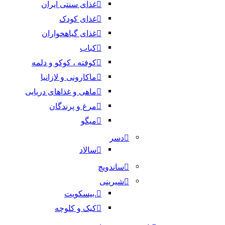
غذای سنتی ایران
غذای کودک
غذای گیاهخواران
کباب
کوفته ، کوکو و دلمه
ماکارونی و لازانیا
ماهی و غذاهای دریایی
مرغ و پرندگان
میگو
دسر
سالاد
ساندویچ
شیرینی
.بیسکویت
کیک و کلوچه