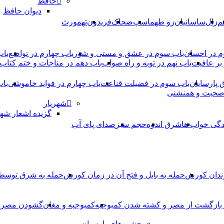
حافظ
دیوان حافظ
م
زال
ساسانیان
زو طهماسپ‏
ضحاک
فریدون
تهمورث
م در احسان
باب سوم در عشق و مستی و شور
باب چهارم در تواضع
باب
بر عافیت
باب نهم در توبه و راه صواب
باب دهم در مناجات و ختم کتاب
ق پارسایان
باب سوم در فضیلت قناعت
باب چهارم در فواید خاموشى
باب
 صحبت و همنشنى
شهریار
گزیده اشعار شهر
دگی خواب ها
شرق اندوه
حجم سبز
صدای پای آب
ندان کورش
حمله به بابل و فتح آن در زمان کورش
حمله به شرق توس
، بازگشت از مصر و کشته شدن کمبوجیه
کمبوجیه و مغان
گشودن مصر ت
جشن های پارسیان