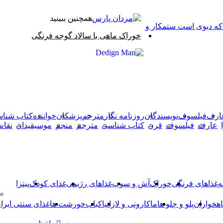
همچنین ببینید
 که دیوی است ستمکار و
بستن
خوراک ماهی با سالاد گوجه فرنگی
X
وایبر
فیس
دکمه
واتس
تلگرام
آپ
بوک
بازگشت
به
بالا
ارف
فیلسوف
نویسندگان
روزنامه نگار
مترجم
پزشکان
خواننده
کتاب شنا
عارف
فیلسوف
قرن
کتاب شناسی
مترجم
منجم
موسیقیدان
نقا
ه
غذاهای فرنگی
خوراک
آش و سوپ
غذاهای رژیمی
غذای کودک
پیتزا
اهخواران
پلو و چلو ها
ماکارونی و لازانیا
کباب
خورشت ها
غذای سنتی ایرا