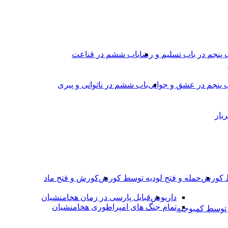
 پنجم در باب تسلیم و رضا
باب ششم در قناعت
 پنجم در عشق و جوانى
باب ششم در ناتوانى و پیرى
یار
ط کورش
حمله و فتح لودیه توسط کورش
کورش و فتح ماد
داریوش
قبایل پارسی در زمان هخامنشیان
تمام جنگ های امپراطوری هخامنشیان
وسط کمبوجیه