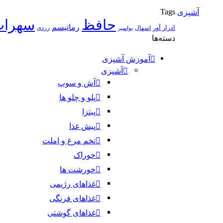
Tags
آشپزی
حافظ
سهراب
رماتیسم
ادرار آور
اسهال
زردی
بواسیر
دسته‌ها
آموزش آشپزی
آشپزی
آش و سوپ
پلو و چلو ها
پیتزا
پیش غذا
تخم مرغ و املت
خوراک
خورشت ها
غذاهای رژیمی
غذاهای فرنگی
غذاهای گوشتی