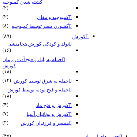
کشته شدن کمبوجیه
(۲)
(۲)
کمبوجیه و مغان
(۸)
گشودن مصر توسط کمبوجیه
(۸۹)
کورش
تولد و کودکی کورش هخامنشی
(۱۶)
حمله به بابل و فتح آن در زمان
کورش
(۱۸)
(۱۴)
حمله به شرق توسط کورش
حمله و فتح لودیه توسط کورش
(۱۸)
(۴)
کورش و فتح ماد
(۷)
کورش و یونانیان آسیا
(۴)
همسر و فرزندان کورش
(۴۵)
جشن های ایرانیان