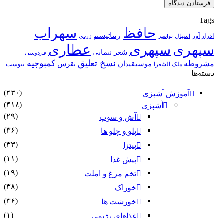
Tags
حافظ
سهراب
رماتیسم
ادرار آور
اسهال
زردی
بواسیر
سپهری
سپهری
عطاری
شعر نیمایی
فردوسی
نسخ تعلیق
کمبوجیه
مشروطه
موسیقیدان
نقرس
یبوست
ملک الشعرا
دسته‌ها
(۴۳۰)
آموزش آشپزی
(۴۱۸)
آشپزی
(۲۹)
آش و سوپ
(۳۶)
پلو و چلو ها
(۳۳)
پیتزا
(۱۱)
پیش غذا
(۱۹)
تخم مرغ و املت
(۳۸)
خوراک
(۳۶)
خورشت ها
(۱)
غذاهای رژیمی