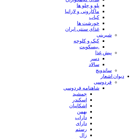
پلو و چلو ها
ماکارونی و لازانیا
کباب
خورشت ها
غذای سنتی ایران
شیرینی
کیک و کلوچه
.بیسکویت
پیش غذا
دسر
سالاد
ساندویچ
دیوان اشعار
فردوسی
شاهنامه فردوسی
جمشید
اسکندر
اشکانیان
بهمن
داراب
دارای
رستم
زال