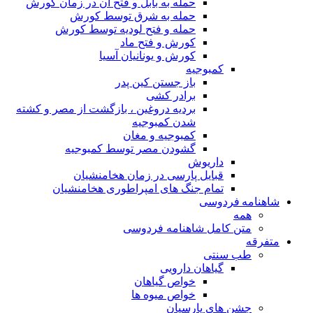
حمله به بابل و فتح آن در زمان کورش
حمله به شرق توسط کورش
حمله و فتح لودیه توسط کورش
کورش و فتح ماد
کورش و یونانیان آسیا
کمبوجیه
باز جستن کین پدر
برادر کشی
بردیه دروغین ، بازگشت از مصر و کشته
شدن کمبوجیه
کمبوجیه و مغان
گشودن مصر توسط کمبوجیه
داریوش
قبایل پارسی در زمان هخامنشیان
تمام جنگ های امپراطوری هخامنشیان
شاهنامه فردوسی
همه
متن کامل شاهنامه فردوسی
متفرقه
طب سنتی
گیاهان دارویی
خواص گیاهان
خواص میوه ها
جشن های پارسیان