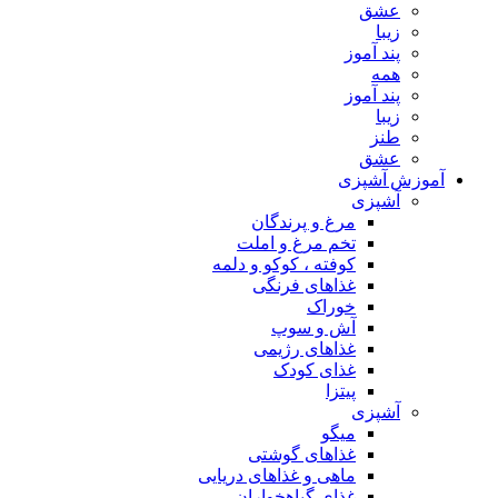
عشق
زیبا
پند آموز
همه
پند آموز
زیبا
طنز
عشق
آموزش آشپزی
آشپزی
مرغ و پرندگان
تخم مرغ و املت
کوفته ، کوکو و دلمه
غذاهای فرنگی
خوراک
آش و سوپ
غذاهای رژیمی
غذای کودک
پیتزا
آشپزی
میگو
غذاهای گوشتی
ماهی و غذاهای دریایی
غذای گیاهخواران