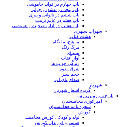
باب چهارم در فواید خاموشى
باب پنجم در عشق و جوانى
باب ششم در ناتوانى و پیرى
باب هفتم در عالم تربیت
باب هشتم در آداب صحبت و همنشنى
سهراب سپهری
هشت کتاب
ما هیچ، ما نگاه
مرگ رنگ
مسافر
آواز آفتاب
زندگی خواب ها
شرق اندوه
حجم سبز
صدای پای آب
شهریار
گزیده اشعار شهریار
تاریخ سرزمین پارس
امپراتوری هخامنشیان
شجره نامه هخامنشیان
کورش
تولد و کودکی کورش هخامنشی
همسر و فرزندان کورش