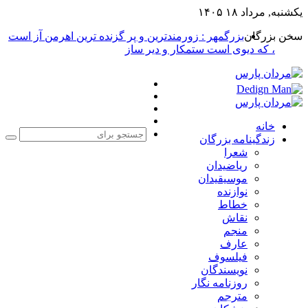
یکشنبه, مرداد ۱۸ ۱۴۰۵
سخن بزرگان
بزرگمهر : زورمندترین و پر گزنده ترین اهرمن آز است
، که دیوی است ستمکار و دیر ساز
فیس
X
بوک
یوتیوب
اینستاگرام
خانه
زندگینامه بزرگان
جست
شعرا
برا
ریاضیدان
موسیقیدان
نوازنده
خطاط
نقاش
منجم
عارف
فیلسوف
نویسندگان
روزنامه نگار
مترجم