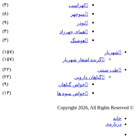
(۳)
لهراسب
(۸)
منوچهر
(۹)
نوذر
(۳)
هماى چهرزاد
(۳)
هوشنگ
(۱۵۷)
شهریار
(۱۵۷)
گزیده اشعار شهریار
(۲۲)
طب سنتی
(۲۲)
گیاهان دارویی
(۹)
خواص گیاهان
(۱۳)
خواص میوه ها
© Copyright 2026, All Rights Reserved
خانه
درباره‌ی
فیس