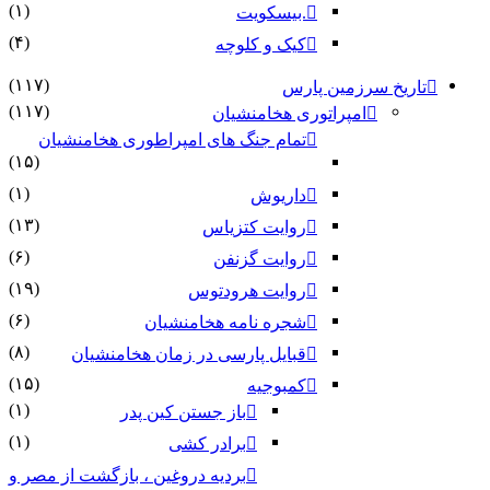
(۱)
.بیسکویت
(۴)
کیک و کلوچه
(۱۱۷)
تاریخ سرزمین پارس
(۱۱۷)
امپراتوری هخامنشیان
تمام جنگ های امپراطوری هخامنشیان
(۱۵)
(۱)
داریوش
(۱۳)
روایت کتزیاس
(۶)
روایت گزنفن
(۱۹)
روایت هرودتوس
(۶)
شجره نامه هخامنشیان
(۸)
قبایل پارسی در زمان هخامنشیان
(۱۵)
کمبوجیه
(۱)
باز جستن کین پدر
(۱)
برادر کشی
بردیه دروغین ، بازگشت از مصر و