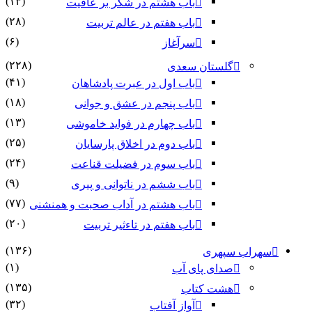
(۱۳)
باب هشتم در شکر بر عافیت
(۲۸)
باب هفتم در عالم تربیت
(۶)
سرآغاز
(۲۲۸)
گلستان سعدی
(۴۱)
باب اول در عبرت پادشاهان
(۱۸)
باب پنجم در عشق و جوانى
(۱۳)
باب چهارم در فواید خاموشى
(۲۵)
باب دوم در اخلاق پارسایان
(۲۴)
باب سوم در فضیلت قناعت
(۹)
باب ششم در ناتوانى و پیرى
(۷۷)
باب هشتم در آداب صحبت و همنشنى
(۲۰)
باب هفتم در تاءثیر تربیت
(۱۳۶)
سهراب سپهری
(۱)
صدای پای آب
(۱۳۵)
هشت کتاب
(۳۲)
آواز آفتاب