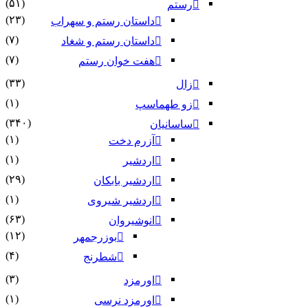
(۵۱)
رستم
(۲۳)
داستان رستم و سهراب
(۷)
داستان رستم و شغاد
(۷)
هفت خوان رستم‏
(۳۳)
زال
(۱)
زو طهماسپ‏
(۳۴۰)
ساسانیان
(۱)
آزرم دخت
(۱)
اردشیر
(۲۹)
اردشیر بابکان
(۱)
اردشیر شیروی
(۶۳)
انوشیروان
(۱۲)
بوزرجمهر
(۴)
شطرنج
(۳)
اورمزد
(۱)
اورمزد نرسى‏