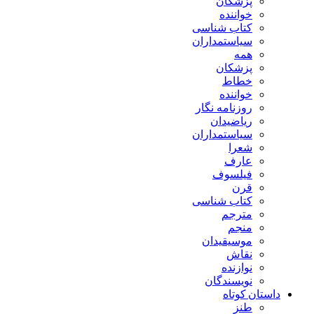
پزشکان
خواننده
کتاب شناسی
سیاستمداران
همه
پزشکان
خطاط
خواننده
روزنامه نگار
ریاضیدان
سیاستمداران
شعرا
عارف
فیلسوف
قرن
کتاب شناسی
مترجم
منجم
موسیقیدان
نقاش
نوازنده
نویسندگان
داستان کوتاه
طنز