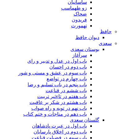
ساسانیان
زو طهماسپ‏
ضحاک
فریدون
تهمورث
حافظ
دیوان حافظ
سعدی
بوستان سعدی
سرآغاز
باب اول در عدل و تدبیر و رای
باب دوم در احسان
باب سوم در عشق و مستی و شور
باب چهارم در تواضع
باب پنجم در باب تسلیم و رضا
باب ششم در قناعت
باب هفتم در تاءثیر تربیت
باب هشتم در شکر بر عافیت
باب نهم در توبه و راه صواب
باب دهم در مناجات و ختم کتاب
گلستان سعدی
باب اول در عبرت پادشاهان
باب دوم در اخلاق پارسایان
باب سوم در فضیلت قناعت