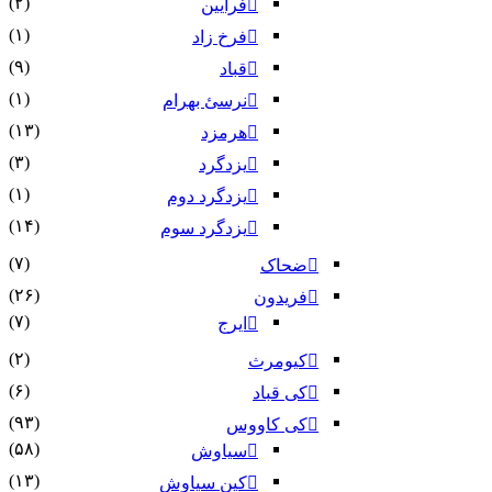
(۲)
فرایین
(۱)
فرخ زاد
(۹)
قباد
(۱)
نرسئ بهرام‏
(۱۳)
هرمزد
(۳)
یزدگرد
(۱)
یزدگرد دوم
(۱۴)
یزدگرد سوم
(۷)
ضحاک
(۲۶)
فریدون
(۷)
ایرج
(۲)
کیومرث
(۶)
کی قباد
(۹۳)
کی کاووس
(۵۸)
سیاوش
(۱۳)
کین سیاوش