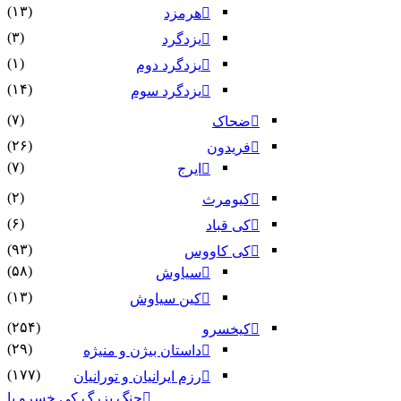
(۱۳)
هرمزد
(۳)
یزدگرد
(۱)
یزدگرد دوم
(۱۴)
یزدگرد سوم
(۷)
ضحاک
(۲۶)
فریدون
(۷)
ایرج
(۲)
کیومرث
(۶)
کی قباد
(۹۳)
کی کاووس
(۵۸)
سیاوش
(۱۳)
کین سیاوش
(۲۵۴)
کیخسرو
(۲۹)
داستان بیژن و منیژه
(۱۷۷)
رزم ایرانیان و تورانیان
جنگ بزرگ کی خسرو با