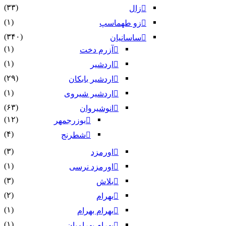
(۳۳)
زال
(۱)
زو طهماسپ‏
(۳۴۰)
ساسانیان
(۱)
آزرم دخت
(۱)
اردشیر
(۲۹)
اردشیر بابکان
(۱)
اردشیر شیروی
(۶۳)
انوشیروان
(۱۲)
بوزرجمهر
(۴)
شطرنج
(۳)
اورمزد
(۱)
اورمزد نرسى‏
(۳)
بلاش
(۲)
بهرام
(۱)
بهرام بهرام
(۱)
بهرام بهرامیان‏