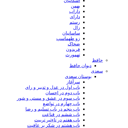
اشکانیان
بهمن
داراب
دارای
رستم
زال
ساسانیان
زو طهماسپ‏
ضحاک
فریدون
تهمورث
افظ
دیوان حافظ
عدی
بوستان سعدی
سرآغاز
باب اول در عدل و تدبیر و رای
باب دوم در احسان
باب سوم در عشق و مستی و شور
باب چهارم در تواضع
باب پنجم در باب تسلیم و رضا
باب ششم در قناعت
باب هفتم در تاءثیر تربیت
باب هشتم در شکر بر عافیت