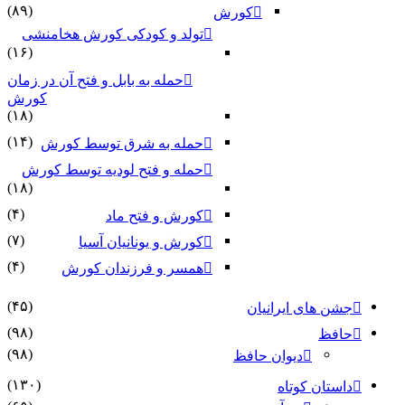
(۸۹)
کورش
تولد و کودکی کورش هخامنشی
(۱۶)
حمله به بابل و فتح آن در زمان
کورش
(۱۸)
(۱۴)
حمله به شرق توسط کورش
حمله و فتح لودیه توسط کورش
(۱۸)
(۴)
کورش و فتح ماد
(۷)
کورش و یونانیان آسیا
(۴)
همسر و فرزندان کورش
(۴۵)
ای ایرانیان
(۹۸)
(۹۸)
دیوان حافظ
(۱۳۰)
ن کوتاه