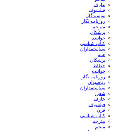
ارف
یلسوف
ویسندگان
وزنامه نگار
ترجم
زشکان
واننده
تاب شناسی
یاستمداران
مه
زشکان
طاط
واننده
وزنامه نگار
یاضیدان
یاستمداران
عرا
ارف
یلسوف
رن
تاب شناسی
ترجم
نجم