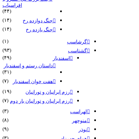
افراسیاب
(۴۴)
(۱۴)
جنگ دوازده رخ
(۱۴)
جنگ یازده رخ
(۱)
گرشاسپ
(۹۳)
گشتاسب
(۴۹)
اسفندیار
داستان رستم و اسفندیار
(۳۱)
(۷)
هفت خوان اسفندیار
(۱۹)
رزم ایرانیان و تورانیان
(۷)
رزم ایرانیان و تورانیان بار دوم
(۳)
لهراسب
(۸)
منوچهر
(۹)
نوذر
(۳)
هماى چهرزاد