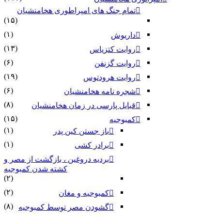
تمام جنگ های امپراطوری هخامنشیان
(۱۵)
(۱)
داریوش
(۱۳)
روایت کتزیاس
(۶)
روایت گزنفن
(۱۹)
روایت هرودتوس
(۶)
شجره نامه هخامنشیان
(۸)
قبایل پارسی در زمان هخامنشیان
(۱۵)
کمبوجیه
(۱)
باز جستن کین پدر
(۱)
برادر کشی
بردیه دروغین ، بازگشت از مصر و
کشته شدن کمبوجیه
(۲)
(۲)
کمبوجیه و مغان
(۸)
گشودن مصر توسط کمبوجیه