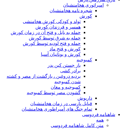
مپراتوری هخامنشیان
شجره نامه هخامنشیان
کورش
تولد و کودکی کورش هخامنشی
همسر و فرزندان کورش
حمله به بابل و فتح آن در زمان کورش
حمله به شرق توسط کورش
حمله و فتح لودیه توسط کورش
کورش و فتح ماد
کورش و یونانیان آسیا
کمبوجیه
باز جستن کین پدر
برادر کشی
بردیه دروغین ، بازگشت از مصر و کشته
شدن کمبوجیه
کمبوجیه و مغان
گشودن مصر توسط کمبوجیه
داریوش
قبایل پارسی در زمان هخامنشیان
تمام جنگ های امپراطوری هخامنشیان
ه فردوسی
مه
تن کامل شاهنامه فردوسی