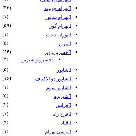
(۳۳)
بهرام چوبینه
(۱)
بهرام شاپور
(۵۹)
بهرام گور
(۱)
پوران دخت
(۵)
پیروز
(۶۴)
خسرو پرویز
(۴)
خسرو و شیرین
(۵)
شاپور
(۱۶)
شاپور ذو الاکتاف
(۱)
شاپور سوم‏
(۵)
شیرویه
(۲)
فرایین
(۱)
فرخ زاد
(۹)
قباد
(۱)
نرسئ بهرام‏