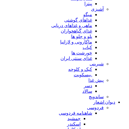
پیتزا
شپزی
میگو
غذاهای گوشتی
ماهی و غذاهای دریایی
غذای گیاهخواران
پلو و چلو ها
ماکارونی و لازانیا
کباب
خورشت ها
غذای سنتی ایران
یرینی
کیک و کلوچه
.بیسکویت
یش غذا
دسر
سالاد
اندویچ
شعار
ردوسی
شاهنامه فردوسی
جمشید
اسکندر