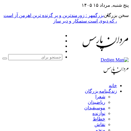
۱۴۰۵
بزرگمهر : زورمندترین و پر گزنده ترین اهرمن آز است
یوی است ستمکار و دیر ساز
فیس
X
بوک
یوتیوب
اینستاگرام
جستجو
برای
مه بزرگان
عرا
یاضیدان
وسیقیدان
وازنده
طاط
قاش
نجم