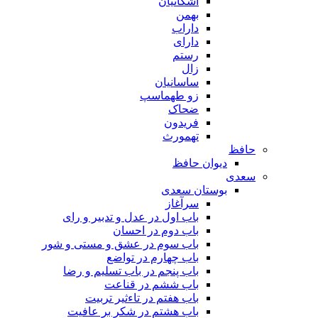
اشکانیان
بهمن
داراب
دارای
رستم
زال
ساسانیان
زو طهماسپ‏
ضحاک
فریدون
تهمورث
حافظ
دیوان حافظ
سعدی
بوستان سعدی
سرآغاز
باب اول در عدل و تدبیر و رای
باب دوم در احسان
باب سوم در عشق و مستی و شور
باب چهارم در تواضع
باب پنجم در باب تسلیم و رضا
باب ششم در قناعت
باب هفتم در تاءثیر تربیت
باب هشتم در شکر بر عافیت