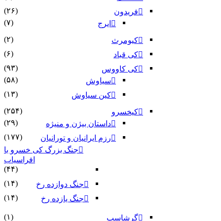
(۲۶)
فریدون
(۷)
ایرج
(۲)
کیومرث
(۶)
کی قباد
(۹۳)
کی کاووس
(۵۸)
سیاوش
(۱۳)
کین سیاوش
(۲۵۴)
کیخسرو
(۲۹)
داستان بیژن و منیژه
(۱۷۷)
رزم ایرانیان و تورانیان
جنگ بزرگ کی خسرو با
افراسیاب
(۴۴)
(۱۴)
جنگ دوازده رخ
(۱۴)
جنگ یازده رخ
(۱)
گرشاسپ