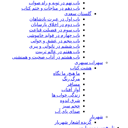
باب نهم در توبه و راه صواب
باب دهم در مناجات و ختم کتاب
گلستان سعدی
باب اول در عبرت پادشاهان
باب دوم در اخلاق پارسایان
باب سوم در فضیلت قناعت
باب چهارم در فواید خاموشى
باب پنجم در عشق و جوانى
باب ششم در ناتوانى و پیرى
باب هفتم در عالم تربیت
باب هشتم در آداب صحبت و همنشنى
سهراب سپهری
هشت کتاب
ما هیچ، ما نگاه
مرگ رنگ
مسافر
آواز آفتاب
زندگی خواب ها
شرق اندوه
حجم سبز
صدای پای آب
شهریار
گزیده اشعار شهریار
تاریخ سرزمین پارس