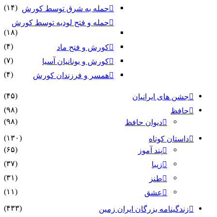
(۱۴)
حمله به شرق توسط کورش
حمله و فتح لودیه توسط کورش
(۱۸)
(۴)
کورش و فتح ماد
(۷)
کورش و یونانیان آسیا
(۴)
همسر و فرزندان کورش
(۴۵)
جشن های ایرانیان
(۹۸)
حافظ
(۹۸)
دیوان حافظ
(۱۳۰)
داستان کوتاه
(۶۵)
پند آموز
(۳۷)
زیبا
(۳۱)
طنز
(۱۱)
عشق
(۴۳۳)
زندگینامه بزرگان ایران زمین