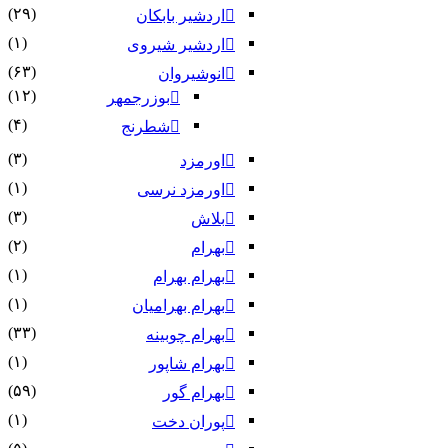
(۲۹)
اردشیر بابکان
(۱)
اردشیر شیروی
(۶۳)
انوشیروان
(۱۲)
بوزرجمهر
(۴)
شطرنج
(۳)
اورمزد
(۱)
اورمزد نرسى‏
(۳)
بلاش
(۲)
بهرام
(۱)
بهرام بهرام
(۱)
بهرام بهرامیان‏
(۳۳)
بهرام چوبینه
(۱)
بهرام شاپور
(۵۹)
بهرام گور
(۱)
پوران دخت