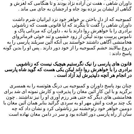
داوران شاهی ، هفت تن آزاده نژاد بودند و تا هنگامی که لغزش و
گناهی از ایشان یر نزده بود جاه و ارجشان به جای می ماند .
کمبوجیه که از دل باختن بر خواهر خود نزد ایرانیان شرم داشت
داوران شاهی را گفت تا بنگرند که آیا قانونی هست که زناشوئی
برادری را با خواهرش روا دارند یا نه ، داوران که مردانی پاک و
ناموس پرست بودند لیکن از زود خشمی و تند خوئی فرمانروای
هخامنشی آگاهی داشتند خواستند بی آنکه آئین سربلند پارسی را به
دروغ بیالایند خشم کمبوجیه را از خود دور دارند . پس او را بدین گونه
پاسخ دادند :
قانون های پارسی را نیک نگرستیم هیچیک نیست که زناشویی
برادری را با خواهرش روا داند لیکن یکی هست که گوید شاه پارسی
در انجام هر آنچه دلپذیرش آید آزاد است .
چنان بود پاسخ داوران و کمبوجیه بی درنگ هئوتسه را به همسری
برگزید و با این کار آئین مغان را پذیرفت و کارش نمونه ای شد برای
هخامنشی های دیگر که حتی هنر رزم آوری او را نیز نداشتند . چون
یک چند برفت و اتش مهر او به سردی گرائید بنابر همان آئین مغان با
دومین خواهر خود رئوخشنه نیز زناشوئی کرد و نشان داد که چه
سان از راه پارسی دور افتاده بود و سر در دامن مغان نهاده است