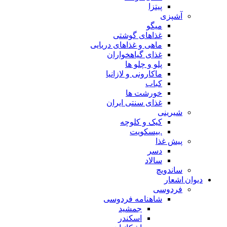
پیتزا
آشپزی
میگو
غذاهای گوشتی
ماهی و غذاهای دریایی
غذای گیاهخواران
پلو و چلو ها
ماکارونی و لازانیا
کباب
خورشت ها
غذای سنتی ایران
شیرینی
کیک و کلوچه
.بیسکویت
پیش غذا
دسر
سالاد
ساندویچ
دیوان اشعار
فردوسی
شاهنامه فردوسی
جمشید
اسکندر