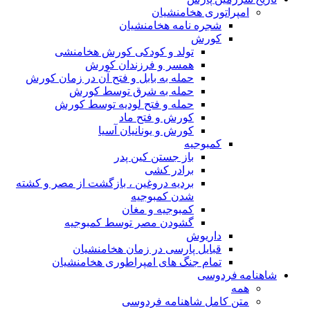
امپراتوری هخامنشیان
شجره نامه هخامنشیان
کورش
تولد و کودکی کورش هخامنشی
همسر و فرزندان کورش
حمله به بابل و فتح آن در زمان کورش
حمله به شرق توسط کورش
حمله و فتح لودیه توسط کورش
کورش و فتح ماد
کورش و یونانیان آسیا
کمبوجیه
باز جستن کین پدر
برادر کشی
بردیه دروغین ، بازگشت از مصر و کشته
شدن کمبوجیه
کمبوجیه و مغان
گشودن مصر توسط کمبوجیه
داریوش
قبایل پارسی در زمان هخامنشیان
تمام جنگ های امپراطوری هخامنشیان
شاهنامه فردوسی
همه
متن کامل شاهنامه فردوسی