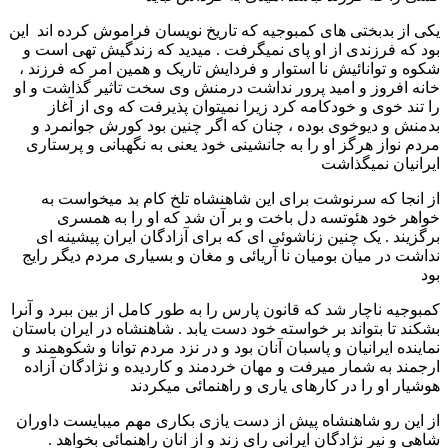
یکی از بدبختی های کمبوجیه که تاریخ نویسان فراموش کرده اند این
بود که فرزندی از او پای نمیگرفت . میدید که زندگیش تهی است و
شکوه و توانائیش نا استوار و فردایش تاریک و همین امر که فرزند ،
خانه افروز و امید پرور نداشت درمنش وی سخت تاثیر گذاشت و او
را تند خوی و خودکامه کرد زیرا نمیتوان پذیرفت که وی از آغاز
بدمنش و دیوخوی بوده ، چنان که اگر چنین بود کورش جوانمرد و
مردم نواز هرگز او را به جانشینی خود یعنی به نگهبانی و پرستاری
ایرانیان نمیگذاشت
از انجا که سرنوشت برای این شاهنشاه تلخ کام بد میخواست به
خواهر خود هئوتسه دل باخت و بر آن شد که او را به همسری
برگزیند . یک چنین زناشوئی ای که برای آزادگان ایران پیشینه ای
نداشت در میان بومیان نا آریائی و مغان و بسیاری مردم دیگر رایج
بود
کمبوجیه ناچار شد که قانون پارس را به طور کامل از بین ببرد و آنرا
بشکند تا بتواند بر خواسته خود دست یابد . شاهنشاه در ایران باستان
نماینده ایرانیان و پاسبان آنان بود و در نزد مردم توانا و شکوهمند و
ارجمند به شمار میرفت و مهان خردمند و کاردیده و نژادگان آزاده
هوشیار او را در کارهای یاری و راهنمائی میکردند
از این رو شاهنشاه پیش از دست یازی بکاری مهم میبایست داوران
شاهی و نیر نژادگان ایرانی رای زند و از انان راهنمائی بخواهد .