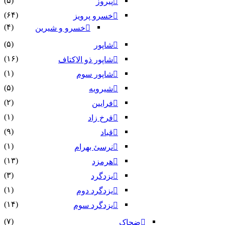
(۵)
پیروز
(۶۴)
خسرو پرویز
(۴)
خسرو و شیرین
(۵)
شاپور
(۱۶)
شاپور ذو الاکتاف
(۱)
شاپور سوم‏
(۵)
شیرویه
(۲)
فرایین
(۱)
فرخ زاد
(۹)
قباد
(۱)
نرسئ بهرام‏
(۱۳)
هرمزد
(۳)
یزدگرد
(۱)
یزدگرد دوم
(۱۴)
یزدگرد سوم
(۷)
ضحاک