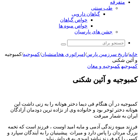
متفرقه
طب سنتی
گیاهان دارویی
خواص گیاهان
خواص میوه ها
جشن های پارسیان
جستجو
برای
خانه
/
تاریخ سرزمین پارس
/
امپراتوری هخامنشیان
/
کمبوجیه
/
کمبوجیه
و آئین شکنی
کمبوجیه
کمبوجیه و مغان
کمبوجیه و آئین شکنی
کمبوجیه در آن هنگام فی دیما دختر هوتانه را به زنی داشت این
هوتانه دختر ثوخر بود و خانواده وی از نژاده ترین دودمان آزادگان
ایران به شمار میرفت
فرزند میوه زندگی آدمی و مایه امید اوست ، فرزند است که تخمه
بزرگ مردان را پاس دارد و میراث پیشینیان را به آیندگان سپارد و
کسی را که فرزند نباشد امیدی به فرداش نباید