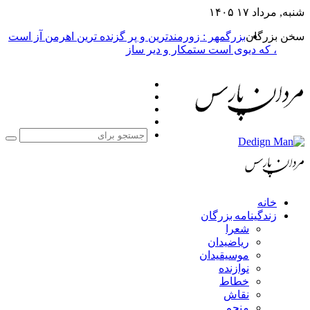
شنبه, مرداد ۱۷ ۱۴۰۵
سخن بزرگان
بزرگمهر : زورمندترین و پر گزنده ترین اهرمن آز است
، که دیوی است ستمکار و دیر ساز
فیس
X
بوک
یوتیوب
اینستاگرام
جست
برا
خانه
زندگینامه بزرگان
شعرا
ریاضیدان
موسیقیدان
نوازنده
خطاط
نقاش
منجم