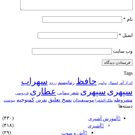
نام
*
ایمیل
*
وب‌ سایت
Tags
حافظ
سهراب
رماتیسم
ادرار آور
اسهال
زردی
بواسیر
سپهری
سپهری
عطاری
شعر نیمایی
فردوسی
نسخ تعلیق
کمبوجیه
مشروطه
موسیقیدان
نقرس
یبوست
ملک الشعرا
دسته‌ها
(۴۳۰)
آموزش آشپزی
(۴۱۸)
آشپزی
(۲۹)
آش و سوپ