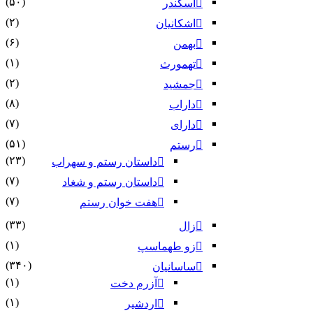
(۵۰)
اسکندر
(۲)
اشکانیان
(۶)
بهمن
(۱)
تهمورث
(۲)
جمشید
(۸)
داراب
(۷)
دارای
(۵۱)
رستم
(۲۳)
داستان رستم و سهراب
(۷)
داستان رستم و شغاد
(۷)
هفت خوان رستم‏
(۳۳)
زال
(۱)
زو طهماسپ‏
(۳۴۰)
ساسانیان
(۱)
آزرم دخت
(۱)
اردشیر