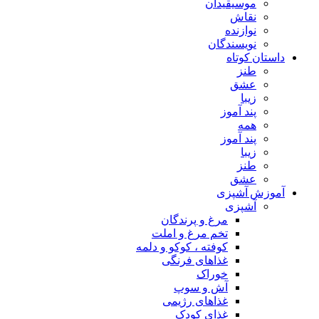
موسیقیدان
نقاش
نوازنده
نویسندگان
داستان کوتاه
طنز
عشق
زیبا
پند آموز
همه
پند آموز
زیبا
طنز
عشق
آموزش آشپزی
آشپزی
مرغ و پرندگان
تخم مرغ و املت
کوفته ، کوکو و دلمه
غذاهای فرنگی
خوراک
آش و سوپ
غذاهای رژیمی
غذای کودک