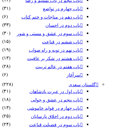
باب پنجم در باب تسلیم و رضا
(۳۱)
باب چهارم در تواضع
(۶)
باب دهم در مناجات و ختم کتاب
(۳۳)
باب دوم در احسان
(۳۰)
باب سوم در عشق و مستی و شور
(۱۵)
باب ششم در قناعت
(۱۹)
باب نهم در توبه و راه صواب
(۱۳)
باب هشتم در شکر بر عافیت
(۲۸)
باب هفتم در عالم تربیت
(۶)
سرآغاز
(۲۲۸)
گلستان سعدی
(۴۱)
باب اول در عبرت پادشاهان
(۱۸)
باب پنجم در عشق و جوانى
(۱۳)
باب چهارم در فواید خاموشى
(۲۵)
باب دوم در اخلاق پارسایان
(۲۴)
باب سوم در فضیلت قناعت