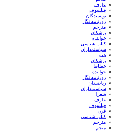
عارف
فیلسوف
نویسندگان
روزنامه نگار
مترجم
پزشکان
خواننده
کتاب شناسی
سیاستمداران
همه
پزشکان
خطاط
خواننده
روزنامه نگار
ریاضیدان
سیاستمداران
شعرا
عارف
فیلسوف
قرن
کتاب شناسی
مترجم
منجم