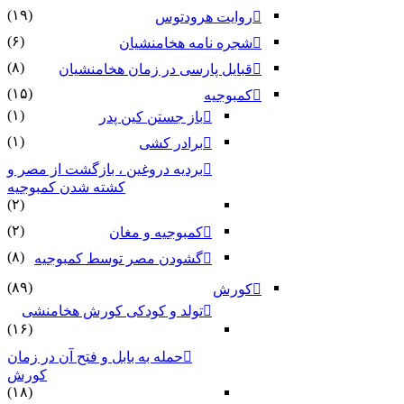
(۱۹)
روایت هرودتوس
(۶)
شجره نامه هخامنشیان
(۸)
قبایل پارسی در زمان هخامنشیان
(۱۵)
کمبوجیه
(۱)
باز جستن کین پدر
(۱)
برادر کشی
بردیه دروغین ، بازگشت از مصر و
کشته شدن کمبوجیه
(۲)
(۲)
کمبوجیه و مغان
(۸)
گشودن مصر توسط کمبوجیه
(۸۹)
کورش
تولد و کودکی کورش هخامنشی
(۱۶)
حمله به بابل و فتح آن در زمان
کورش
(۱۸)