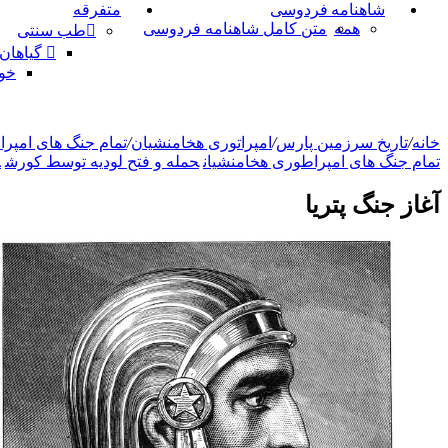
شاهنامه فردوسی
متفرقه
همه
متن کامل شاهنامه فردوسی
طب سنتی
گیاهان
خو
خانه
/
تاریخ سرزمین پارس
/
امپراتوری هخامنشیان
/
تمام جنگ های امپر
تمام جنگ های امپراطوری هخامنشیان
حمله و فتح لودیه توسط کورش
ک
آغاز جنگ پتریا