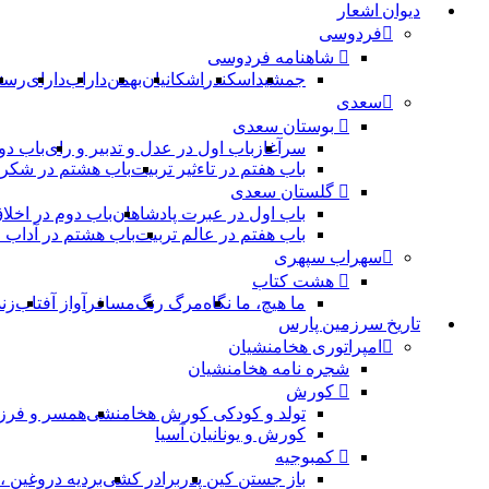
دیوان اشعار
فردوسی
شاهنامه فردوسی
جمشید
اسکندر
اشکانیان
بهمن
داراب
دارای
رست
سعدی
بوستان سعدی
سرآغاز
باب اول در عدل و تدبیر و رای
باب دو
باب هفتم در تاءثیر تربیت
باب هشتم در شکر 
گلستان سعدی
باب اول در عبرت پادشاهان
باب دوم در اخلا
باب هفتم در عالم تربیت
باب هشتم در آداب
سهراب سپهری
هشت کتاب
ما هیچ، ما نگاه
مرگ رنگ
مسافر
آواز آفتاب
زن
تاریخ سرزمین پارس
امپراتوری هخامنشیان
شجره نامه هخامنشیان
کورش
تولد و کودکی کورش هخامنشی
همسر و فرز
کورش و یونانیان آسیا
کمبوجیه
باز جستن کین پدر
برادر کشی
بردیه دروغین 