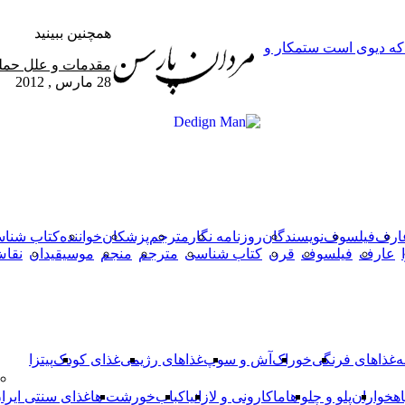
همچنین ببینید
 که دیوی است ستمکار و
بستن
مقدمات و علل حمل
28 مارس , 2012
X
وایبر
فیس
دکمه
واتس
تلگرام
آپ
بوک
بازگشت
به
بالا
ارف
فیلسوف
نویسندگان
روزنامه نگار
مترجم
پزشکان
خواننده
کتاب شنا
عارف
فیلسوف
قرن
کتاب شناسی
مترجم
منجم
موسیقیدان
نقا
ه
غذاهای فرنگی
خوراک
آش و سوپ
غذاهای رژیمی
غذای کودک
پیتزا
اهخواران
پلو و چلو ها
ماکارونی و لازانیا
کباب
خورشت ها
غذای سنتی ایرا