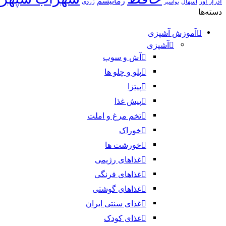
رماتیسم
ادرار آور
اسهال
زردی
بواسیر
دسته‌ها
آموزش آشپزی
آشپزی
آش و سوپ
پلو و چلو ها
پیتزا
پیش غذا
تخم مرغ و املت
خوراک
خورشت ها
غذاهای رژیمی
غذاهای فرنگی
غذاهای گوشتی
غذای سنتی ایران
غذای کودک