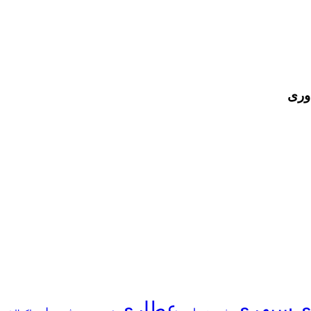
وری
ی
سپهری
عطاری