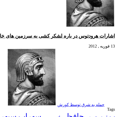
اشارات هرودتوس در باره لشکر کشی به سرزمین های خا
13 فوریه , 2012
حمله به شرق توسط کورش
Tags
حافظ
سهراب سپهر