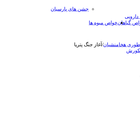
جشن های پارسیان
 دارویی
اص گیاهان
خواص میوه ها
اطوری هخامنشیان
/
آغاز جنگ پتریا
ورش