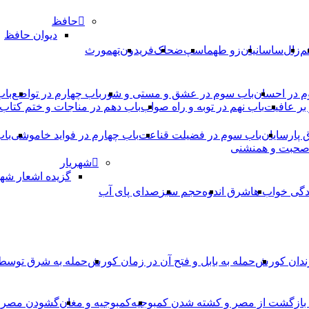
حافظ
دیوان حافظ
م
زال
ساسانیان
زو طهماسپ‏
ضحاک
فریدون
تهمورث
م در احسان
باب سوم در عشق و مستی و شور
باب چهارم در تواضع
باب
بر عافیت
باب نهم در توبه و راه صواب
باب دهم در مناجات و ختم کتاب
ق پارسایان
باب سوم در فضیلت قناعت
باب چهارم در فواید خاموشى
باب
 صحبت و همنشنى
شهریار
گزیده اشعار شهر
دگی خواب ها
شرق اندوه
حجم سبز
صدای پای آب
ندان کورش
حمله به بابل و فتح آن در زمان کورش
حمله به شرق توس
، بازگشت از مصر و کشته شدن کمبوجیه
کمبوجیه و مغان
گشودن مصر ت