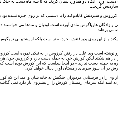
 آورد . آنگاه دو هماورد پیمان کردند که تا سه ماه دست به جنگ نیا
 ساردیس گریخت
کرزوس و سپردنش کاپادوکیه را با دشمنی که بر روی چیره نشده بود بس
ی و زادگان هارپاگوس مادی آورده است لودیان و مادها می خواستند 
نامی برهاند
ند و از این روی پذیرفتنش بخردانه تر است بلکه از پشتیبانی تروگ
پرو نوشته است وی علت در رفتن کرزوس را به نیکی نموده است کرزوس 
ا در هم شکند لیکن کورش خود به حمله دست یازد و کرزوس چون هرچه کر
اره به حمله دست نیازید – در اینجا پیداست که این کورش بوده است ک
ش در آن سوز سرمای زمستان او را دنبال خواهد کرد.
ر وی را در فرستادن مزدوران جنگیش به خانه شان و امید این که کور
ه امید آنکه سرمای زمستان کورش را از پیشروی باز دارد نمی گذاش