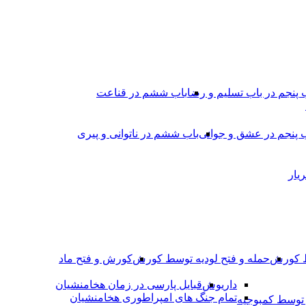
 پنجم در باب تسلیم و رضا
باب ششم در قناعت
 پنجم در عشق و جوانى
باب ششم در ناتوانى و پیرى
یار
ط کورش
حمله و فتح لودیه توسط کورش
کورش و فتح ماد
داریوش
قبایل پارسی در زمان هخامنشیان
تمام جنگ های امپراطوری هخامنشیان
وسط کمبوجیه