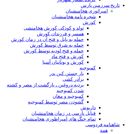
تاریخ سرزمین پارس
امپراتوری هخامنشیان
شجره نامه هخامنشیان
کورش
تولد و کودکی کورش هخامنشی
همسر و فرزندان کورش
حمله به بابل و فتح آن در زمان کورش
حمله به شرق توسط کورش
حمله و فتح لودیه توسط کورش
کورش و فتح ماد
کورش و یونانیان آسیا
کمبوجیه
باز جستن کین پدر
برادر کشی
بردیه دروغین ، بازگشت از مصر و کشته
شدن کمبوجیه
کمبوجیه و مغان
گشودن مصر توسط کمبوجیه
داریوش
قبایل پارسی در زمان هخامنشیان
تمام جنگ های امپراطوری هخامنشیان
شاهنامه فردوسی
همه