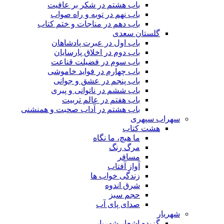
باب هشتم در شکر بر عافیت
باب نهم در توبه و راه صواب
باب دهم در مناجات و ختم کتاب
گلستان سعدی
باب اول در عبرت پادشاهان
باب دوم در اخلاق پارسایان
باب سوم در فضیلت قناعت
باب چهارم در فواید خاموشى
باب پنجم در عشق و جوانى
باب ششم در ناتوانى و پیرى
باب هفتم در عالم تربیت
باب هشتم در آداب صحبت و همنشنى
سهراب سپهری
هشت کتاب
ما هیچ، ما نگاه
مرگ رنگ
مسافر
آواز آفتاب
زندگی خواب ها
شرق اندوه
حجم سبز
صدای پای آب
شهریار
گزیده اشعار شهریار