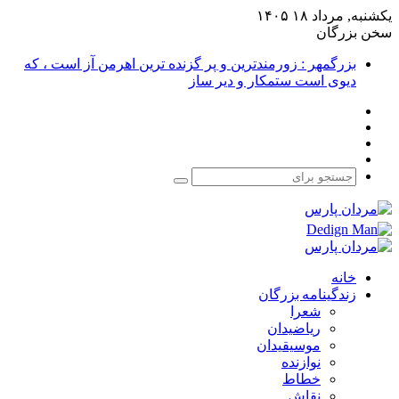
یکشنبه, مرداد ۱۸ ۱۴۰۵
سخن بزرگان
بزرگمهر : زورمندترین و پر گزنده ترین اهرمن آز است ، که
دیوی است ستمکار و دیر ساز
فیس
X
بوک
یوتیوب
اینستاگرام
جستجو
برای
خانه
زندگینامه بزرگان
شعرا
ریاضیدان
موسیقیدان
نوازنده
خطاط
نقاش