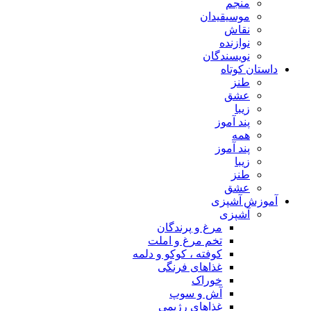
منجم
موسیقیدان
نقاش
نوازنده
نویسندگان
داستان کوتاه
طنز
عشق
زیبا
پند آموز
همه
پند آموز
زیبا
طنز
عشق
آموزش آشپزی
آشپزی
مرغ و پرندگان
تخم مرغ و املت
کوفته ، کوکو و دلمه
غذاهای فرنگی
خوراک
آش و سوپ
غذاهای رژیمی