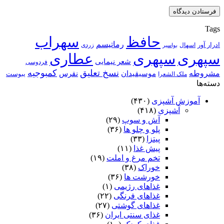
Tags
حافظ
سهراب
رماتیسم
ادرار آور
اسهال
زردی
بواسیر
سپهری
سپهری
عطاری
شعر نیمایی
فردوسی
نسخ تعلیق
کمبوجیه
مشروطه
موسیقیدان
نقرس
یبوست
ملک الشعرا
دسته‌ها
آموزش آشپزی
(۴۳۰)
آشپزی
(۴۱۸)
آش و سوپ
(۲۹)
پلو و چلو ها
(۳۶)
پیتزا
(۳۳)
پیش غذا
(۱۱)
تخم مرغ و املت
(۱۹)
خوراک
(۳۸)
خورشت ها
(۳۶)
غذاهای رژیمی
(۱)
غذاهای فرنگی
(۲۲)
غذاهای گوشتی
(۲۷)
غذای سنتی ایران
(۳۶)