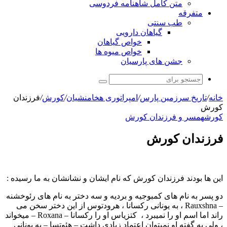
متن کامل شاهنامه فردوسی
متفرقه
طب سنتی
گیاهان دارویی
خواص گیاهان
خواص میوه ها
جشن های پارسیان
جستجو
برای
خانه
/
تاریخ سرزمین پارس
/
امپراتوری هخامنشیان
/
کورش
/
فرزندان
کورش
کورش
همسر و فرزندان کورش
فرزندان کورش
این ها بودند فرزندان کورش که نام ایشان و نشانشان به ما رسیده :
دو پسر به نام های کمبوجیه و بردیه و سه دختر به نام های رئوخشنه
– Rauxshna ، به یونانی رکسانا ، هرودتوس از این دختر سخن می
راند اما اسم او را نمیبرد ، کتزیاس او را رکسانا – Roxana – میخواند
، ولی به گفته او نمیتوان اعتماد زیادی داشت – هئوتسا – به یونانی