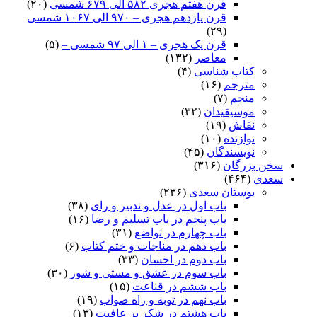
قرن هفتم هجری ۵۸۲ الی ۶۷۹ شمسی
(۲۰)
قرن یازدهم هجری – ۹۷۰ الی ۱۰۶۷ شمسی
(۲۹)
قرن یک هجری – ۱ الی ۹۷ شمسی –
(۵)
معاصر
(۱۳۲)
کتاب شناسی
(۴)
مترجم
(۱۶)
منجم
(۷)
موسیقیدان
(۳۲)
نقاش
(۱۹)
نوازنده
(۱۰)
نویسندگان
(۴۵)
سخن بزرگان
(۳۱۶)
سعدی
(۴۶۴)
بوستان سعدی
(۲۳۶)
باب اول در عدل و تدبیر و رای
(۳۸)
باب پنجم در باب تسلیم و رضا
(۱۶)
باب چهارم در تواضع
(۳۱)
باب دهم در مناجات و ختم کتاب
(۶)
باب دوم در احسان
(۳۳)
باب سوم در عشق و مستی و شور
(۳۰)
باب ششم در قناعت
(۱۵)
باب نهم در توبه و راه صواب
(۱۹)
باب هشتم در شکر بر عافیت
(۱۳)