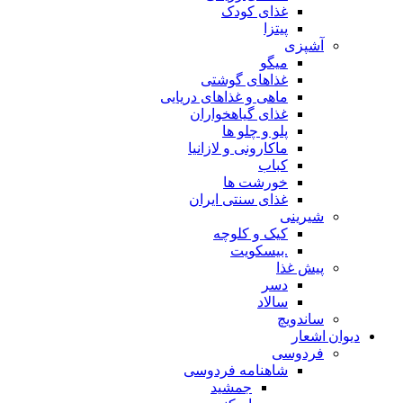
غذای کودک
پیتزا
آشپزی
میگو
غذاهای گوشتی
ماهی و غذاهای دریایی
غذای گیاهخواران
پلو و چلو ها
ماکارونی و لازانیا
کباب
خورشت ها
غذای سنتی ایران
شیرینی
کیک و کلوچه
.بیسکویت
پیش غذا
دسر
سالاد
ساندویچ
دیوان اشعار
فردوسی
شاهنامه فردوسی
جمشید