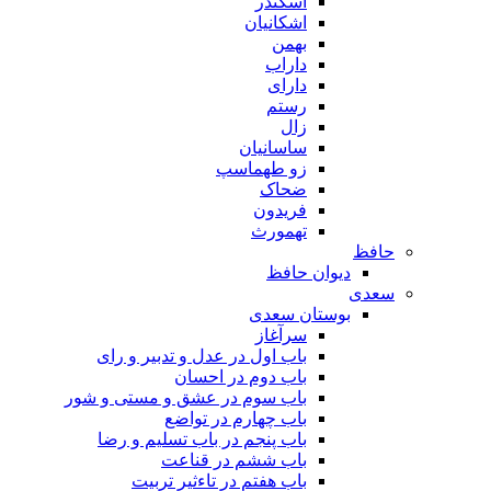
اسکندر
اشکانیان
بهمن
داراب
دارای
رستم
زال
ساسانیان
زو طهماسپ‏
ضحاک
فریدون
تهمورث
حافظ
دیوان حافظ
سعدی
بوستان سعدی
سرآغاز
باب اول در عدل و تدبیر و رای
باب دوم در احسان
باب سوم در عشق و مستی و شور
باب چهارم در تواضع
باب پنجم در باب تسلیم و رضا
باب ششم در قناعت
باب هفتم در تاءثیر تربیت