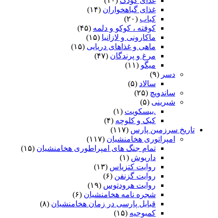
غذای کودک
(۱۰)
غذای گیاهخواران
(۱۴)
کباب
(۲۰)
کوفته ، کوکو و دلمه
(۴۵)
ماکارونی و لازانیا
(۱۵)
ماهی و غذاهای دریایی
(۱۵)
مرغ و پرندگان
(۴۷)
میگو
(۱۱)
دسر
(۹)
سالاد
(۵)
ساندویچ
(۲۵)
شیرینی
(۵)
.بیسکویت
(۱)
کیک و کلوچه
(۴)
تاریخ سرزمین پارس
(۱۱۷)
امپراتوری هخامنشیان
(۱۱۷)
تمام جنگ های امپراطوری هخامنشیان
(۱۵)
داریوش
(۱)
روایت کتزیاس
(۱۳)
روایت گزنفن
(۶)
روایت هرودتوس
(۱۹)
شجره نامه هخامنشیان
(۶)
قبایل پارسی در زمان هخامنشیان
(۸)
کمبوجیه
(۱۵)