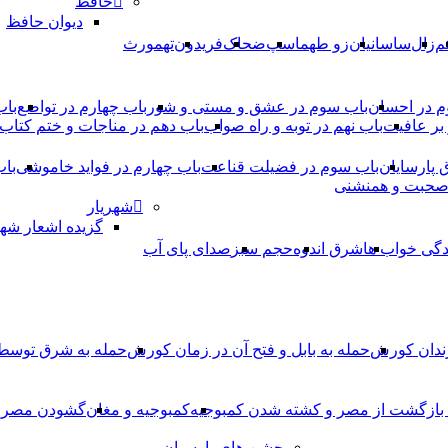
حافظ
دیوان حافظ
م
زال
ساسانیان
زو طهماسپ‏
ضحاک
فریدون
تهمورث
م در احسان
باب سوم در عشق و مستی و شور
باب چهارم در تواضع
باب
بر عافیت
باب نهم در توبه و راه صواب
باب دهم در مناجات و ختم کتاب
ق پارسایان
باب سوم در فضیلت قناعت
باب چهارم در فواید خاموشى
باب
 صحبت و همنشنى
شهریار
گزیده اشعار شهر
دگی خواب ها
شرق اندوه
حجم سبز
صدای پای آب
ندان کورش
حمله به بابل و فتح آن در زمان کورش
حمله به شرق توس
، بازگشت از مصر و کشته شدن کمبوجیه
کمبوجیه و مغان
گشودن مصر ت
جشن های پارسیان