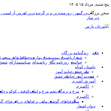
پنج شنبه, مرداد ۱۵ ۱۴۰۵
سخن بزرگان
بزرگمهر : زورمندترین و پر گزنده ترین اهرمن آز است ،
دیر ساز
خانه
زندگینامه بزرگان
شعرا
ریاضیدان
موسیقیدان
نوازنده
خطاط
نقاش
منجم
ع
خواننده
روزنامه نگار
ریاضیدان
سیاستمداران
شعرا
داستان کوتاه
طنز
عشق
زیبا
پند آموز
همه
پند آموز
زیبا
طنز
عشق
آموزش آشپزی
آشپزی
مرغ و پرندگان
تخم مرغ و املت
کوفته ، کوکو و دلم
آشپزی
میگو
غذاهای گوشتی
ماهی و غذاهای دریایی
غذای گی
دیوان اشعار