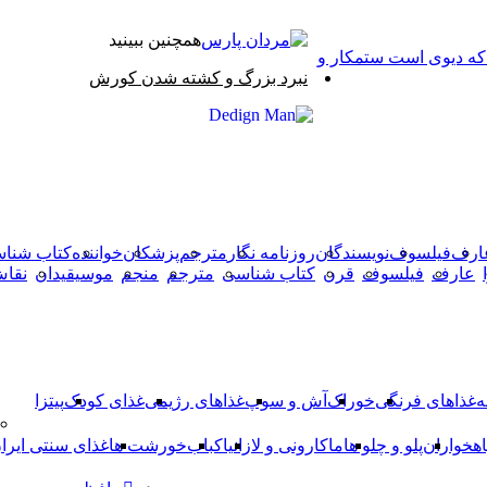
همچنین ببینید
 که دیوی است ستمکار و
بستن
نبرد بزرگ و کشته شدن کورش
X
وایبر
فیس
دکمه
واتس
تلگرام
آپ
بوک
بازگشت
به
بالا
ارف
فیلسوف
نویسندگان
روزنامه نگار
مترجم
پزشکان
خواننده
کتاب شنا
عارف
فیلسوف
قرن
کتاب شناسی
مترجم
منجم
موسیقیدان
نقا
ه
غذاهای فرنگی
خوراک
آش و سوپ
غذاهای رژیمی
غذای کودک
پیتزا
اهخواران
پلو و چلو ها
ماکارونی و لازانیا
کباب
خورشت ها
غذای سنتی ایرا