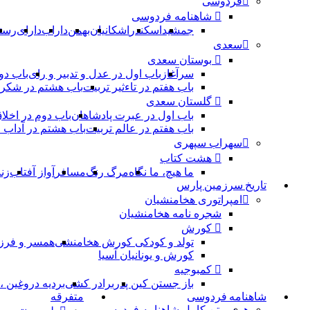
فردوسی
شاهنامه فردوسی
جمشید
اسکندر
اشکانیان
بهمن
داراب
دارای
رست
سعدی
بوستان سعدی
سرآغاز
باب اول در عدل و تدبیر و رای
باب دو
باب هفتم در تاءثیر تربیت
باب هشتم در شکر 
گلستان سعدی
باب اول در عبرت پادشاهان
باب دوم در اخلا
باب هفتم در عالم تربیت
باب هشتم در آداب
سهراب سپهری
هشت کتاب
ما هیچ، ما نگاه
مرگ رنگ
مسافر
آواز آفتاب
زن
تاریخ سرزمین پارس
امپراتوری هخامنشیان
شجره نامه هخامنشیان
کورش
تولد و کودکی کورش هخامنشی
همسر و فرز
کورش و یونانیان آسیا
کمبوجیه
باز جستن کین پدر
برادر کشی
بردیه دروغین 
شاهنامه فردوسی
متفرقه
همه
متن کامل شاهنامه فردوسی