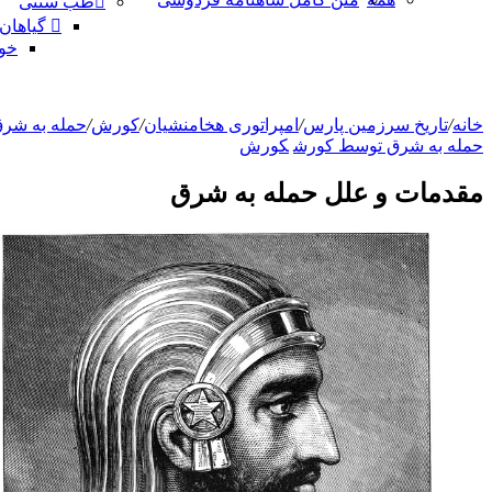
طب سنتی
گیاهان
خو
خانه
/
تاریخ سرزمین پارس
/
امپراتوری هخامنشیان
/
کورش
/
حمله به شر
حمله به شرق توسط کورش
کورش
مقدمات و علل حمله به شرق