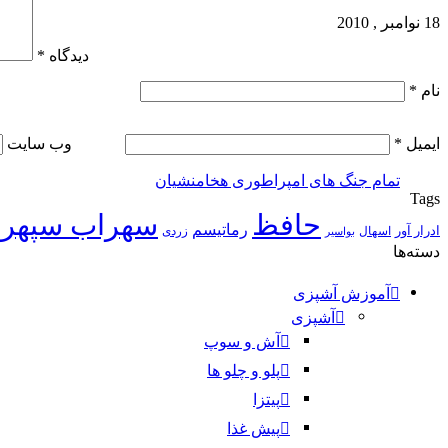
18 نوامبر , 2010
دیدگاه
*
نام
*
ایمیل
*
وب‌ سایت
تمام جنگ های امپراطوری هخامنشیان
Tags
حافظ
سهراب سپهر
رماتیسم
ادرار آور
اسهال
زردی
بواسیر
دسته‌ها
آموزش آشپزی
آشپزی
آش و سوپ
پلو و چلو ها
پیتزا
پیش غذا