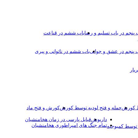
 پنجم در باب تسلیم و رضا
باب ششم در قناعت
 پنجم در عشق و جوانى
باب ششم در ناتوانى و پیرى
یار
ط کورش
حمله و فتح لودیه توسط کورش
کورش و فتح ماد
داریوش
قبایل پارسی در زمان هخامنشیان
تمام جنگ های امپراطوری هخامنشیان
وسط کمبوجیه