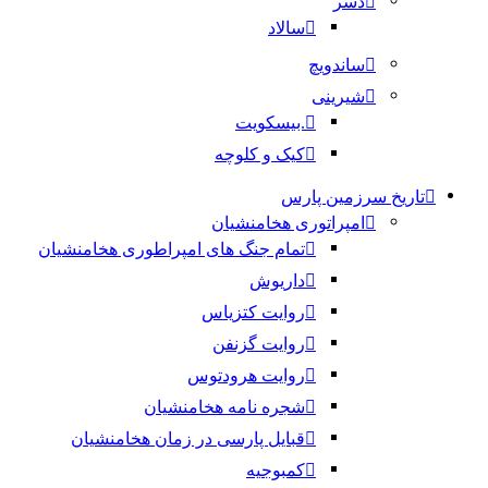
دسر
سالاد
ساندویچ
شیرینی
.بیسکویت
کیک و کلوچه
تاریخ سرزمین پارس
امپراتوری هخامنشیان
تمام جنگ های امپراطوری هخامنشیان
داریوش
روایت کتزیاس
روایت گزنفن
روایت هرودتوس
شجره نامه هخامنشیان
قبایل پارسی در زمان هخامنشیان
کمبوجیه