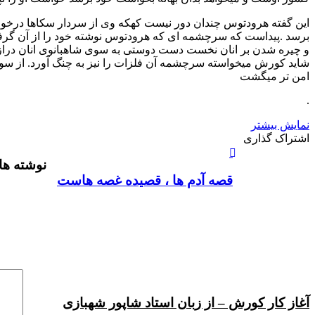
این گفته هرودتوس چندان دور نیست کهکه وی از سردار سکاها درخواست
برسد .پیداست که سرچشمه ای که هرودتوس نوشته خود را از آن گرف
و چیره شدن بر انان نخست دست دوستی به سوی شاهبانوی انان دراز کر
شاید کورش میخواسته سرچشمه آن فلزات را نیز به چنگ آورد. از سوی
امن تر میگشت
.
نمایش بیشتر
X
چاپ
فیس
واتس
تلگرام
لینکدین
اشتراک
اشتراک گذاری
آپ
بوک
گذاری
نوشته ها
از
طریق
قصه آدم ها ، قصیده غصه هاست
ایمیل
آغاز کار کورش – از زبان استاد شاپور شهبازی