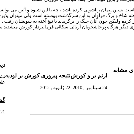
 بستن پیمان زناشویی کرده باشد ، چه با این شیوه و آئین می توانس
ته شاخ و برگ فراوان به این سرگذشت پیوسته است ولی میتوان پذیر
ده ولیکن چون آنان چنگ را برگزیدند با تیغ آخته به سویشان رفت . ن
 دیگر هرگاه پرخاشجویان آریائی سکائی فرمانبردار کورش میشدند سپ
دید
ی مشابه
ارتم بر و کورش
نتیجه پیروزی کورش بر لودیه
نشا
علا
24 سپتامبر , 2010
22 ژانویه , 2012
گش
21 ژانویه , 2012