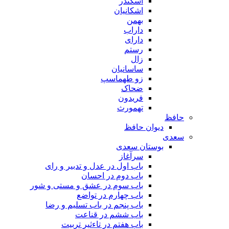
اسکندر
اشکانیان
بهمن
داراب
دارای
رستم
زال
ساسانیان
زو طهماسپ‏
ضحاک
فریدون
تهمورث
حافظ
دیوان حافظ
سعدی
بوستان سعدی
سرآغاز
باب اول در عدل و تدبیر و رای
باب دوم در احسان
باب سوم در عشق و مستی و شور
باب چهارم در تواضع
باب پنجم در باب تسلیم و رضا
باب ششم در قناعت
باب هفتم در تاءثیر تربیت