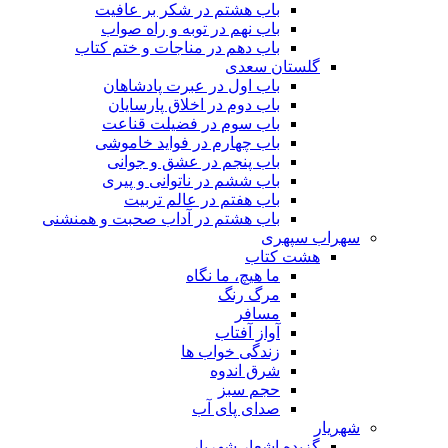
باب هشتم در شکر بر عافیت
باب نهم در توبه و راه صواب
باب دهم در مناجات و ختم کتاب
گلستان سعدی
باب اول در عبرت پادشاهان
باب دوم در اخلاق پارسایان
باب سوم در فضیلت قناعت
باب چهارم در فواید خاموشى
باب پنجم در عشق و جوانى
باب ششم در ناتوانى و پیرى
باب هفتم در عالم تربیت
باب هشتم در آداب صحبت و همنشنى
سهراب سپهری
هشت کتاب
ما هیچ، ما نگاه
مرگ رنگ
مسافر
آواز آفتاب
زندگی خواب ها
شرق اندوه
حجم سبز
صدای پای آب
شهریار
گزیده اشعار شهریار