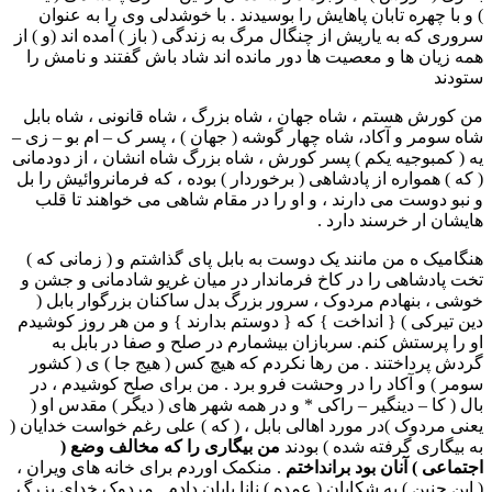
) و با چهره تابان پاهایش را بوسیدند . با خوشدلی وی را به عنوان
سروری که به یاریش از چنگال مرگ به زندگی ( باز ) آمده اند (و ) از
همه زیان ها و معصیت ها دور مانده اند شاد باش گفتند و نامش را
ستودند
من کورش هستم ، شاه جهان ، شاه بزرگ ، شاه قانونی ، شاه بابل
شاه سومر و آکاد، شاه چهار گوشه ( جهان ) ، پسر ک – ام بو – زی –
یه ( کمبوجیه یکم ) پسر کورش ، شاه بزرگ شاه انشان ، از دودمانی
( که ) همواره از پادشاهی ( برخوردار ) بوده ، که فرمانروائیش را بل
و نبو دوست می دارند ، و او را در مقام شاهی می خواهند تا قلب
هایشان ار خرسند دارد .
هنگامیک ه من مانند یک دوست به بابل پای گذاشتم و ( زمانی که )
تخت پادشاهی را در کاخ فرماندار در میان غریو شادمانی و جشن و
خوشی ، بنهادم مردوک ، سرور بزرگ بدل ساکنان بزرگوار بابل (
دین تیرکی ) { انداخت } که { دوستم بدارند } و من هر روز کوشیدم
او را پرستش کنم. سربازان بیشمارم در صلح و صفا در بابل به
گردش پرداختند . من رها نکردم که هیچ کس ( هیج جا ) ی ( کشور
سومر ) و آکاد را در وحشت فرو برد . من برای صلح کوشیدم ، در
بال ( کا – دینگیر – راکی * و در همه شهر های ( دیگر ) مقدس او (
یعنی مردوک )در مورد اهالی بابل ، ( که ) علی رغم خواست خدایان (
به بیگاری گرفته شده ) بودند
من بیگاری را که مخالف وضع (
اجتماعی ) آنان بود برانداختم
. منکمک اوردم برای خانه های ویران ،
( این چنین ) به شکایان ( عمده ) نانا پایان دادم . مردوک خدای بزرگ