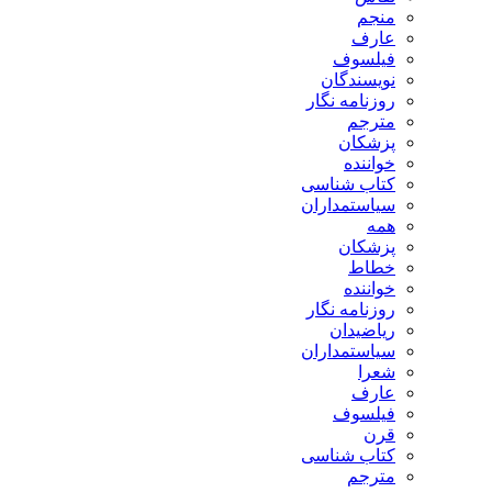
منجم
عارف
فیلسوف
نویسندگان
روزنامه نگار
مترجم
پزشکان
خواننده
کتاب شناسی
سیاستمداران
همه
پزشکان
خطاط
خواننده
روزنامه نگار
ریاضیدان
سیاستمداران
شعرا
عارف
فیلسوف
قرن
کتاب شناسی
مترجم