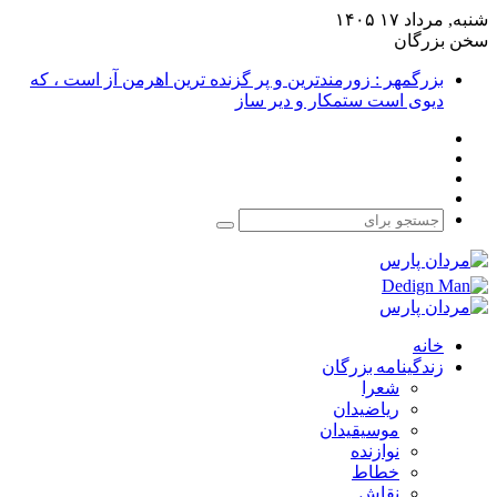
شنبه, مرداد ۱۷ ۱۴۰۵
سخن بزرگان
بزرگمهر : زورمندترین و پر گزنده ترین اهرمن آز است ، که
دیوی است ستمکار و دیر ساز
فیس
X
بوک
یوتیوب
اینستاگرام
جستجو
برای
خانه
زندگینامه بزرگان
شعرا
ریاضیدان
موسیقیدان
نوازنده
خطاط
نقاش