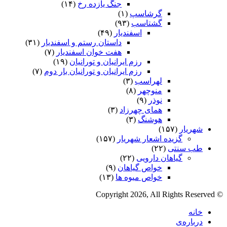
جنگ یازده رخ
(۱۴)
گرشاسپ
(۱)
گشتاسب
(۹۳)
اسفندیار
(۴۹)
داستان رستم و اسفندیار
(۳۱)
هفت خوان اسفندیار
(۷)
رزم ایرانیان و تورانیان
(۱۹)
رزم ایرانیان و تورانیان بار دوم
(۷)
لهراسب
(۳)
منوچهر
(۸)
نوذر
(۹)
هماى چهرزاد
(۳)
هوشنگ
(۳)
شهریار
(۱۵۷)
گزیده اشعار شهریار
(۱۵۷)
طب سنتی
(۲۲)
گیاهان دارویی
(۲۲)
خواص گیاهان
(۹)
خواص میوه ها
(۱۳)
© Copyright 2026, All Rights Reserved
خانه
درباره‌ی