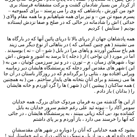
از کردار من بسیار شادمان گشت و برکت مشفقانه فرستاد بری
خود من کورش ، پادشاهی که وی را می پرستد – برای کمبوجیه –
پسرم میوه تن من – و نیز برای همه شپاهیانم و ما همه مقام والای (
خدائی ) اش را شادمانه در حالی که در صلح و صفا نزدش ایستاده
بودیم { ستایش } کردیم
همه پادشاهان جهان از دریای بالا تا دریای پائین آنها که در بارگاه ها
می نشینند ( هم چنین کسانی که ) در بناهائی از نوع دیگر می زیند
هم باج سنگین آوردند و پاهای مرا در بابل ( شو – ان – نه ) بوسیدند .
اما در مورد ( آن نواحی ) از ( دجله ) تا برسد به آشور و شوش ، اش
نونا ، شهرهای زمبان ، م – تورن ، در و نیز سرزمین گوتیان ، من به (
این ) شهر های مقدس آنور دجله که پرستشگاه هایشان دیر زمانیبه
ویرانی افتاده بود ، بتانی را برگرداندم که در روزگار باستان در آن جا
ها می زیستند و برای آنان بتخانه های پایدار ساختم . من ( به همچنین
) همه ساکنان ( پیشین ) آن ( شهر ) ها را گرد آوردم و خانه هایشان
را ( بدانان ) باز دادم .
از این ها گذشته من به فرمان مردوک خدای بزرگ، همه خدایان
سومر آکاد را – نبونه ئید علی رغم خشم سرور خدایان به بابل
کشانده بود -بی آنکه زیانی ببینند ، به پرستشگاه هایشان ، در جائی
که آنها را خرسند می دارد ، باز آوردم و بر پای داشتم
بشود که همه خدایانی که آنان را دوباره در شهر های مقدسشان
جای داده ام هر روز از بل و نبویک زندگانی دراز برایم خواستار آیند !