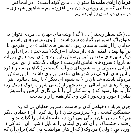
فرمان آزادی ملت ها
میتوان داد بدین گونه است : – در اینجا نیز
مطالبی که برای روشن شدن متن افزوده ایم – شاهپور شهبازی –
در میان دو کمان ( ) آورده ایم.
… ( یک سطر ریخته ) … { گ } وشه های جهان … مردی ناتوان به
عنوان اِنّو کشورش گمارده شده است . { وی تندیس های راستین
خدایان را از تخت هایشان ربود ، تندیس های تقلبد } ی را بفرمود تا
بر آنها نهند ، المثنی هائی از بتخانه ا – زیگلا ( بساخت ) ، برای آور و
دیگر شهرهای مقدس آئین پرستش ناروا به جا ( ی آورد ) وی روزانه
به ناروا { سرودهای نیایش نادرست } خواند ، گذشته از این آئین
قربانی معمولی را به شیوه ای دیو آسا گسیختو ( گناهان بسیار ) کرد
و آئین های نابجائی در شهر های مقدس بر پای داشت . او پرستش
مردوک پادشاه خدایان را { به شیوه ای دیگر } با زشتی بیالود ، هر
روز کارهای دیو آسائی بر ضد شهر او ( یعنی شهر مردوک ) میک رد (
کار بدانجا رسید که ) او ساکنان آن را با بی گاری گرفتن و آسایش
ندادن ( خورد و رنجور ) کرد وی کار همه را زار ساخت
چون فریاد دادخواهی آنان برخاست ، سرور خدایان بی اندازه
خشمگین گشت ، و { سرزمین شان } را رها کرد ، آن ( خدایان دیگر
هم ) که میان انان زندگی می کردند ، خانه هایشان را گذاشتند و
رفتند ، خشمناک از آن که وی ایشان را به بابل ( شو – ان – نه کی )
آورده بود ( ولی ) مردوک ( که از بتان مواظبت می کند ) برای آن که