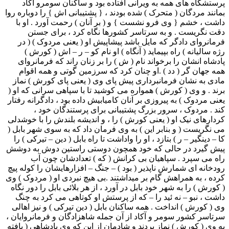
پرستشگاه های همه به ویرانی افتاده بود و ساکنان سومرو اکاد
بمانند مردگان ( متحرک ) شده بودند ، { پشتیبانی اش } را دوباره روا
داشت ، خشم { وی فرو نشست } و ( بر آنان ) رحمت آورد . او با
دقت نگریست . و به سرتاسر کشورها نگاه کرد ، برای جستن
فرمانروای دادگر که مایل باشد پیشاپیش او ( یعنی مردوک ) ( در
رژه سالیانه ) راه بپیماید ( آنگاه ) او نام کو – ر – اش ( کورش )
پادشاه انشان را برخواند نام ( ش ) را بر زنان راند که فرمانروای
همه جهان گر ( دد ) .او چنان کرد که سرزمین گوتی و همه اقوام
مادی به نشان فرمانبرداری پیش پای وی ( یعنی پای کورش ) نماز
برند . و وی ( کورش ) همواره می کوشید تا با سپاهی سرانی که او (
یعنی مردوک ) به پیروزی بر آنان کامیابیش داده بود ، دادگرانه رفتار
کند . مردوک ، سرور بزرگ پشتیبانی برای پرستندگان خود ،
کردارهای نیک او ( یعنی کورش ) را ، و اندیشه بلندش را با خوشدلی
می نگریست ( و بنابر این ) به وی فرمان داد که به سوی شهر بابل (
کا – دینگیر – ر ) بتازد ، او را واداشت تا راه بابل ( دین – تیرکی ) را
پیش گیرد در حالی که خود همچون دوستی راستین دوش به دوشش
راه می سپرد . سپاهیان بی کرانش ( که ) تعدادشان چون آب
رودخانه ای شمارش ناپذیر ( بود ) – جنگ – افزارهایشان را کوله پیچ
کرده ، به همراهش گام بر میداشتند .بی هیچ نبردی او ( مردوک ) وی
( کورش ) را به شهر خود بابل در آورد ، از هر بلائی بابل را دور نگاه
داشت ، نبو – نه ئید را – که از پرستش او کوتاهی می کرد به چنگ
وی ( کورش ) انداخت . همه ساکنان بابل ( دین تیرکی ) و نیز اهالی
سرتاسر کشور سومر و آکاد از آن جمله شاهزادگان و فرمانروایان ،
به وی ( کورش ) نماز بردند و شادمان از این که وی پادشاهی ( یافته