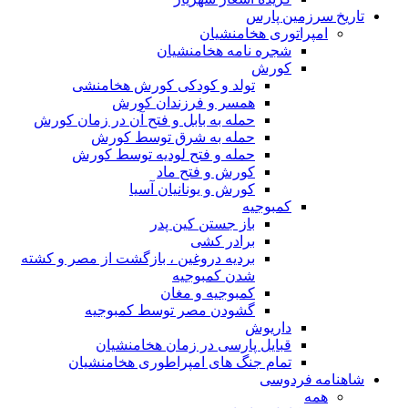
تاریخ سرزمین پارس
امپراتوری هخامنشیان
شجره نامه هخامنشیان
کورش
تولد و کودکی کورش هخامنشی
همسر و فرزندان کورش
حمله به بابل و فتح آن در زمان کورش
حمله به شرق توسط کورش
حمله و فتح لودیه توسط کورش
کورش و فتح ماد
کورش و یونانیان آسیا
کمبوجیه
باز جستن کین پدر
برادر کشی
بردیه دروغین ، بازگشت از مصر و کشته
شدن کمبوجیه
کمبوجیه و مغان
گشودن مصر توسط کمبوجیه
داریوش
قبایل پارسی در زمان هخامنشیان
تمام جنگ های امپراطوری هخامنشیان
شاهنامه فردوسی
همه