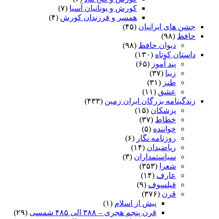
کورش و یونانیان آسیا
(۷)
همسر و فرزندان کورش
(۴)
جشن های ایرانیان
(۴۵)
حافظ
(۹۸)
دیوان حافظ
(۹۸)
داستان کوتاه
(۱۳۰)
پند آموز
(۶۵)
زیبا
(۳۷)
طنز
(۳۱)
عشق
(۱۱)
زندگینامه بزرگان ایران زمین
(۴۳۳)
پزشکان
(۱۵)
خطاط
(۳۷)
خواننده
(۵)
روزنامه نگار
(۶)
ریاضیدان
(۱۴)
سیاستمداران
(۳)
شعرا
(۳۵۳)
عارف
(۱۴)
فیلسوف
(۹)
قرن
(۳۷۶)
پیش از اسلام
(۱)
قرن پنجم هجری – ۳۸۸ الی ۴۸۵ شمسی
(۲۹)