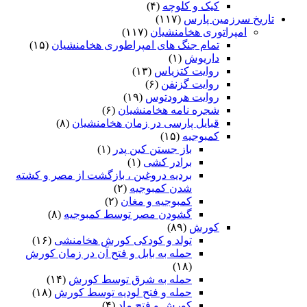
کیک و کلوچه
(۴)
تاریخ سرزمین پارس
(۱۱۷)
امپراتوری هخامنشیان
(۱۱۷)
تمام جنگ های امپراطوری هخامنشیان
(۱۵)
داریوش
(۱)
روایت کتزیاس
(۱۳)
روایت گزنفن
(۶)
روایت هرودتوس
(۱۹)
شجره نامه هخامنشیان
(۶)
قبایل پارسی در زمان هخامنشیان
(۸)
کمبوجیه
(۱۵)
باز جستن کین پدر
(۱)
برادر کشی
(۱)
بردیه دروغین ، بازگشت از مصر و کشته
شدن کمبوجیه
(۲)
کمبوجیه و مغان
(۲)
گشودن مصر توسط کمبوجیه
(۸)
کورش
(۸۹)
تولد و کودکی کورش هخامنشی
(۱۶)
حمله به بابل و فتح آن در زمان کورش
(۱۸)
حمله به شرق توسط کورش
(۱۴)
حمله و فتح لودیه توسط کورش
(۱۸)
کورش و فتح ماد
(۴)