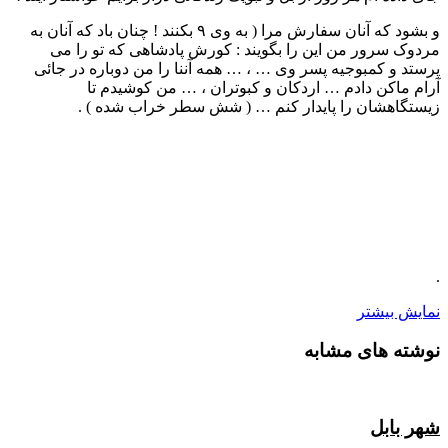
و بشود که آنان سفارش مرا ( به وی ۹ بکنند ! چنان باد که آنان به
مردوک سرور من این را بگویند : کورش پادشاهی که تو را می
پرستد و کمبوجیه پسر وی … ، … همه آننا را من دوباره در جائی
آرام ماکن دادم … اردکان و کبوتران ، … من کوشیدم تا
زیستگاهشان را پایدار کنم … ( شش سطر خراب شده ) .
.
نمایش بیشتر
نوشته های مشابه
شهر بابل