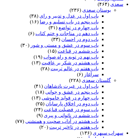
سعدی
(۴۶۴)
بوستان سعدی
(۲۳۶)
باب اول در عدل و تدبیر و رای
(۳۸)
باب پنجم در باب تسلیم و رضا
(۱۶)
باب چهارم در تواضع
(۳۱)
باب دهم در مناجات و ختم کتاب
(۶)
باب دوم در احسان
(۳۳)
باب سوم در عشق و مستی و شور
(۳۰)
باب ششم در قناعت
(۱۵)
باب نهم در توبه و راه صواب
(۱۹)
باب هشتم در شکر بر عافیت
(۱۳)
باب هفتم در عالم تربیت
(۲۸)
سرآغاز
(۶)
گلستان سعدی
(۲۲۸)
باب اول در عبرت پادشاهان
(۴۱)
باب پنجم در عشق و جوانى
(۱۸)
باب چهارم در فواید خاموشى
(۱۳)
باب دوم در اخلاق پارسایان
(۲۵)
باب سوم در فضیلت قناعت
(۲۴)
باب ششم در ناتوانى و پیرى
(۹)
باب هشتم در آداب صحبت و همنشنى
(۷۷)
باب هفتم در تاءثیر تربیت
(۲۰)
سهراب سپهری
(۱۳۶)