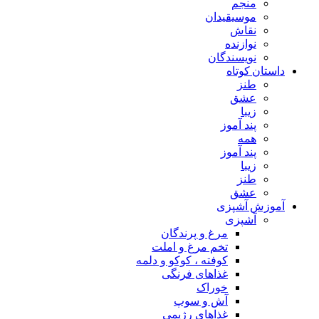
منجم
موسیقیدان
نقاش
نوازنده
نویسندگان
داستان کوتاه
طنز
عشق
زیبا
پند آموز
همه
پند آموز
زیبا
طنز
عشق
آموزش آشپزی
آشپزی
مرغ و پرندگان
تخم مرغ و املت
کوفته ، کوکو و دلمه
غذاهای فرنگی
خوراک
آش و سوپ
غذاهای رژیمی