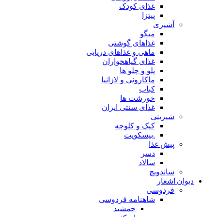
غذای کودک
پیتزا
آشپزی
میگو
غذاهای گوشتی
ماهی و غذاهای دریایی
غذای گیاهخواران
پلو و چلو ها
ماکارونی و لازانیا
کباب
خورشت ها
غذای سنتی ایران
شیرینی
کیک و کلوچه
.بیسکویت
پیش غذا
دسر
سالاد
ساندویچ
دیوان اشعار
فردوسی
شاهنامه فردوسی
جمشید