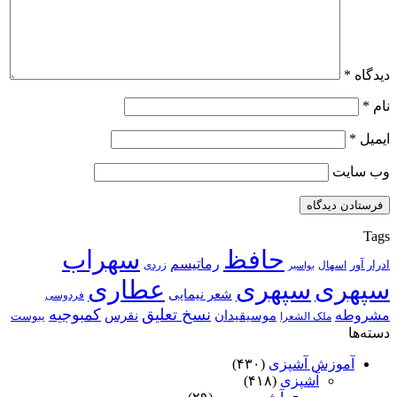
دیدگاه
*
نام
*
ایمیل
*
وب‌ سایت
Tags
حافظ
سهراب
رماتیسم
ادرار آور
اسهال
زردی
بواسیر
سپهری
سپهری
عطاری
شعر نیمایی
فردوسی
نسخ تعلیق
کمبوجیه
مشروطه
موسیقیدان
نقرس
یبوست
ملک الشعرا
دسته‌ها
آموزش آشپزی
(۴۳۰)
آشپزی
(۴۱۸)